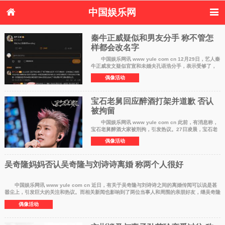
中国娱乐网
首页
新闻
女性
看电影
秦牛正威疑似和男友分手 称不管怎
电视剧
演唱会
样都会改名字
综艺节目
偶像活动
热周边
中国娱乐网讯 www yule com cn 12月29日，艺人秦
牛正威发文疑似官宣和未婚夫孔语浩分手，表示受够了，
到此为止是最好的ending。 她还透露称自己已经不快
偶像活动
乐很久：我单方面坚定放弃了，祝
宝石老舅回应醉酒打架并道歉 否认
被拘留
中国娱乐网讯 www yule com cn 此前，有消息称，
宝石老舅醉酒大家被刑拘，引发热议。27日凌晨，宝石老
舅发文回应被曝酒后斗殴遭拘留，他称确实酒后撞到了一
偶像活动
辆停在路边的车，事后也接受了行政
吴奇隆妈妈否认吴奇隆与刘诗诗离婚 称两个人很好
中国娱乐网讯 www yule com cn 近日，有关于吴奇隆与刘诗诗之间的离婚传闻可以说是甚
嚣尘上，引发巨大的关注和热议。而相关新闻也影响到了两位当事人和周围的亲朋好友，继吴奇隆
朋友出面否认
偶像活动