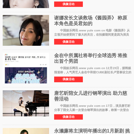
张天爱不介意被人知道已婚已孕，十分享受和大老板的婚
偶像活动
姻，引发热议。 针对这样的传闻
谢娜发长文谈救场《酱园弄》 称原
本角色是吴君如的
中国娱乐网讯 www yule com cn 电影《酱园弄》从
立项开始便受到了极大的关注，在拍摄期间更是因为演员
番位问题而引发争议，可以说是热度不断。如今这部电影
偶像活动
也已经进入了最后的后期制作阶段，
金在中所属社将举行全球选秀 将推
出首个男团
中国娱乐网讯 www yule com cn 12月19日，据韩媒
报道称，人气男艺人金在中和前CUBE副社长卢贤泰设立的
iNKODE将于2025年举行全球选秀，励志推出全新男
偶像活动
团。 消息表示，这场选秀将于1月1日以
唐艺昕陪女儿进行钢琴演出 助力慈
善活动
中国娱乐网讯 www yule com cn 17日，演员唐艺昕
分享了陪女儿第一次登台钢琴演出的故事，称第一次登台
感觉很好。当她躺在床上感慨地说：对于我们俩初学者来
偶像活动
说真不容易啊的时候，作为整场年龄
永濑廉将主演明年播出的1月新剧 挑