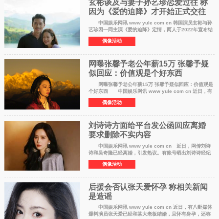
玄彬谈及与妻子孙艺珍恋爱过往 称
因为《爱的迫降》才开始正式交往
中国娱乐网讯 www yule com cn 韩国演员玄彬与孙
艺珍因一同主演《爱的迫降》定情，两人于2022年宣布结
婚并迎来宝贝儿子小甜豆。玄彬日前为宣传新作品《哈尔
偶像活动
滨》，时隔13年再度上谈话性节目，
网曝张馨予老公年薪15万 张馨予疑
似回应：价值观是个好东西
网曝张馨予老公年薪15万 张馨予疑似回应：价值观是
个好东西 中国娱乐网讯 www yule com cn 近日，有
消息称，张馨予的老公何捷已经转业，被分配到广州大学
偶像活动
保卫处任职，更有消息爆料张馨予
刘诗诗方面给平台发公函回应离婚
要求删除不实内容
中国娱乐网讯 www yule com cn 近日，网传刘诗
诗和吴奇隆已经离婚，引发热议。有账号晒出刘诗诗经纪
公司发布的公函，要求账号删除刘诗诗离婚等相关内容，
偶像活动
称该内容是不实且有损名誉的传言，回
后援会否认张天爱怀孕 称相关新闻
是造谣
中国娱乐网讯 www yule com cn 近日，有八卦媒体
爆料演员张天爱已经和某大老板结婚，且怀有身孕，还称