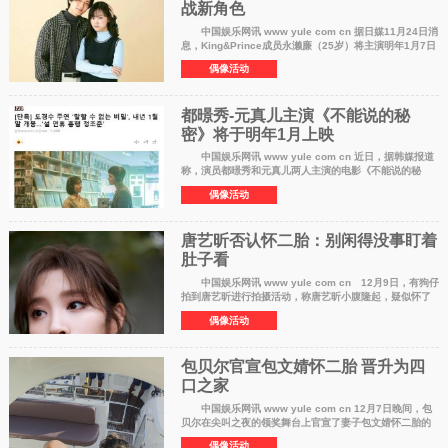
战新角色
中国娱乐网讯 www yule com cn 据日媒11月24日消
息，King&Prince成员永濑廉（25岁）将主演明年1月7日
开播的富士电视台连续剧《与少爷谈恋爱太难》，担任男
偶像活动
主角，该剧由关西电视台制作，每周
都暻秀-元真儿主演《不能说的秘
密》将于明年1月上映
中国娱乐网讯 www yule com cn 近日，据韩媒报道
称，演员都暻秀和元真儿两人主演的电影《不能说的秘
密》确定将会在明年1月上映，这也让网友们表示十分期
偶像活动
待。 13日据独家报道，都暻秀、元
唐艺昕否认怀二胎：别闲得没事盯着
肚子看
中国娱乐网讯 www yule com cn 12月9日，有狗仔
拍到唐艺昕进行拍摄活动，称唐艺昕小腹隆起，疑似怀了
第二胎。对此，唐艺昕本人发微博否认，表示：别闲得没
偶像活动
事总盯着肚子看！没有二胎！ 据
包贝尔官宣包文婧怀二胎 晋升为四
口之家
中国娱乐网讯 www yule com cn 12月7日晚间，包
贝尔在尖叫之夜的领奖舞台上官宣了妻子包文婧怀二胎的
消息。他表示谢谢我的老婆包文婧包子，谢谢女儿包可爱
偶像活动