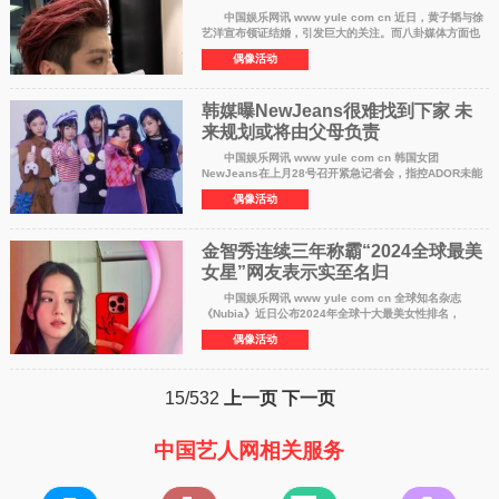
中国娱乐网讯 www yule com cn 近日，黄子韬与徐
艺洋宣布领证结婚，引发巨大的关注。而八卦媒体方面也
喊话鹿晗，让他抓紧。 近日，八卦媒体江小宴方面公
偶像活动
开了鹿晗踢足球的视频，表示鹿晗又
韩媒曝NewJeans很难找到下家 未
来规划或将由父母负责
中国娱乐网讯 www yule com cn 韩国女团
NewJeans在上月28号召开紧急记者会，指控ADOR未能
履行合约内容，因此宣布与ADOR解除专属合约，今后将
偶像活动
会独立发展。 NewJeans成员在记者会后正式发布
金智秀连续三年称霸“2024全球最美
女星”网友表示实至名归
中国娱乐网讯 www yule com cn 全球知名杂志
《Nubia》近日公布2024年全球十大最美女性排名，
BLACKPINK成员金智秀Jisoo凭借其精致美貌与卓越才
偶像活动
华，再度夺得榜首，创下连续三年称霸的纪录，展
15/532
上一页
下一页
中国艺人网相关服务