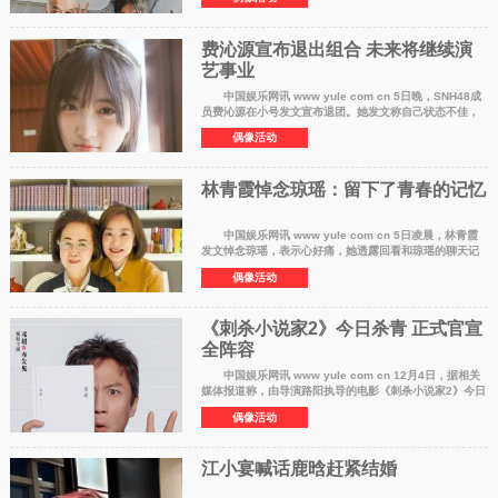
饺子，谢谢我老婆肚子里的老二面条
费沁源宣布退出组合 未来将继续演
艺事业
中国娱乐网讯 www yule com cn 5日晚，SNH48成
员费沁源在小号发文宣布退团。她发文称自己状态不佳，
身体和心理都生病了：身边人员的更替、台前台后的变
偶像活动
化、自己的心境、未来的展望，每一件事
林青霞悼念琼瑶：留下了青春的记忆
中国娱乐网讯 www yule com cn 5日凌晨，林青霞
发文悼念琼瑶，表示心好痛，她透露回看和琼瑶的聊天记
录，琼瑶最后的回复是不错！时间是16天前11月18日
偶像活动
13:22。她曾传给琼瑶一些拍摄她电影的片
《刺杀小说家2》今日杀青 正式官宣
全阵容
中国娱乐网讯 www yule com cn 12月4日，据相关
媒体报道称，由导演路阳执导的电影《刺杀小说家2》今日
杀青并官宣全阵容。 由邓超领衔主演，董子健领衔主
偶像活动
演，雷佳音特别出演，王圣迪、丁
江小宴喊话鹿晗赶紧结婚