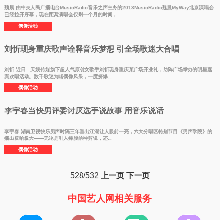
魏晨 由中央人民广播电台MusicRadio音乐之声主办的2013MusicRadio魏晨MyWay北京演唱会
已经拉开序幕，现在距离演唱会仅剩一个月的时间，
偶像活动
刘忻现身重庆歌声诠释音乐梦想 引全场歌迷大合唱
刘忻 近日，天娱传媒旗下超人气原创女歌手刘忻现身重庆某广场开业礼，助阵广场举办的明星嘉
宾欢唱活动。数千歌迷为睹偶像风采，一度挤爆...
偶像活动
李宇春当快男评委讨厌选手说故事 用音乐说话
李宇春 湖南卫视快乐男声时隔三年重出江湖让人眼前一亮，六大分唱区特别节目《男声学院》的
播出反响极大——无论是引人捧腹的神剪辑，还...
偶像活动
528/532
上一页
下一页
中国艺人网相关服务