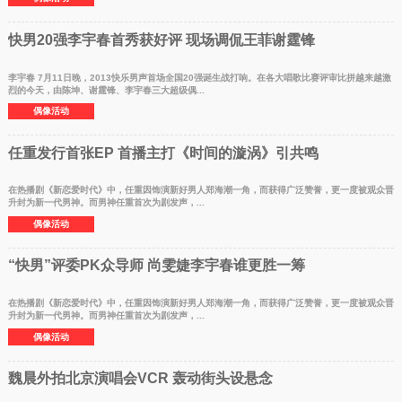
快男20强李宇春首秀获好评 现场调侃王菲谢霆锋
李宇春 7月11日晚，2013快乐男声首场全国20强诞生战打响。在各大唱歌比赛评审比拼越来越激
烈的今天，由陈坤、谢霆锋、李宇春三大超级偶...
偶像活动
任重发行首张EP 首播主打《时间的漩涡》引共鸣
在热播剧《新恋爱时代》中，任重因饰演新好男人郑海潮一角，而获得广泛赞誉，更一度被观众晋
升封为新一代男神。而男神任重首次为剧发声，...
偶像活动
“快男”评委PK众导师 尚雯婕李宇春谁更胜一筹
在热播剧《新恋爱时代》中，任重因饰演新好男人郑海潮一角，而获得广泛赞誉，更一度被观众晋
升封为新一代男神。而男神任重首次为剧发声，...
偶像活动
魏晨外拍北京演唱会VCR 轰动街头设悬念