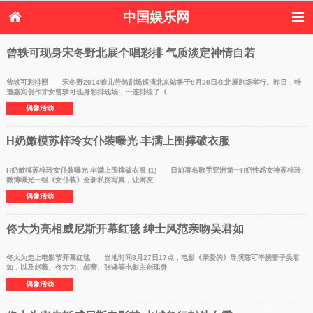
中国娱乐网
首页
新闻
女性
看电影
曾轶可现身宋冬野北展个唱彩排 气质淡定神情自若
电视剧
演唱会
综艺节目
偶像活动
热周边
曾轶可彩排照 宋冬野2014雏儿劳鹊剧场巡演北京站将于8月30日在北展剧场举行。昨日，特
邀嘉宾创作才女曾轶可现身彩排现场，一连排练了《
偶像活动
H奶嫩模苏梓玲女仆装曝光 丰满上围撑破衣服
H奶嫩模苏梓玲女仆装曝光 丰满上围撑破衣服 (1) 日前著名歌手亚洲第一H奶性感女神苏梓玲
微博曝光一组《女仆装》全新私房写真，让网友
偶像活动
佟大为亮相威尼斯开幕红毯 绅士风范亲吻吴君如
佟大为走上电影节开幕红毯 当地时间8月27日17点，电影《亲爱的》导演陈可辛携妻子吴君
如，以及赵薇、佟大为、郝蕾、张译等电影主创现身
偶像活动