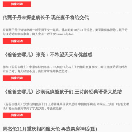
偶像活动
传甄子丹未探患病长子 现任妻子将给交代
家庭甄子丹汪诗诗牵着一对宝贝子女一起跳。北京时间10月31日消息，据香港媒体报导，甄子丹
与汪诗诗组幸福家庭，两人育有一对子女James与Jas...
偶像活动
《爸爸去哪儿》张亮：不希望天天有优越感
作为《爸爸去哪儿》中最年轻的爸爸，32岁的张亮与儿子的相处更像朋友，昨日他接受采访时表
示自己对于育儿经验不足，所以常常采用换位思考...
偶像活动
《爸爸去哪儿》沙漠玩疯熊孩子们 王诗龄经典语录大总结
《爸爸去哪儿》沙漠玩疯熊孩子们 王诗龄经典语录大总结 中国娱乐网讯 本周五上演的《爸爸去哪
儿》将五组嘉宾带到了宁夏沙漠，考验在恶劣...
偶像活动
周杰伦11月重庆相约魔天伦 再造票房神话(图)