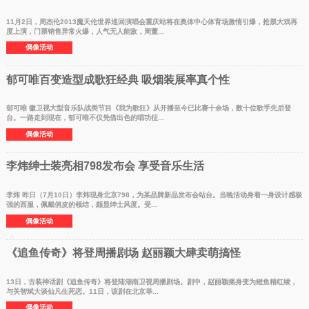
11月2日，周杰伦2013魔天伦世界巡回演唱会重庆站将在奥体中心体育场激情引爆，抢票大戏再
度上演，门票销售异常火爆，人气无人能敌，周董...
偶像活动
郁可唯百变造型成歌狂经典 吸烟装展率真个性
郁可唯 徽卫视大型音乐队战类节目《我为歌狂》从开播至今已比赛十余场，数十位歌手先后登
台。一路走到现在，郁可唯不仅凭借出色的唱功征...
偶像活动
李炜绅士装亮相798发布会 享受音乐生活
李炜 昨日（7月10日）李炜现身北京798，为某品牌新品发布会站台。当晚活动身着一身设计感极
强的西服，佩戴俏皮的领结，颇显绅士风度。受...
偶像活动
《追鱼传奇》将登周播剧场 赵丽颖大肆卖萌搞怪
13日，古装神话剧《追鱼传奇》将登陆湖南卫视周播剧场。剧中，赵丽颖摇身变为鲤鱼精红绫，
与关智斌大谈仙凡生死恋。11日，该剧在北京举...
偶像活动