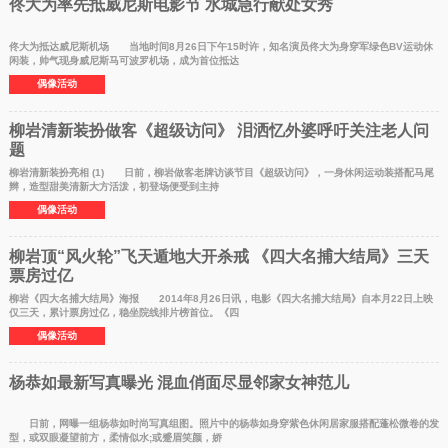
佟大为率先抵威尼斯电影节 水城急行献处女秀
佟大为抵达威尼斯机场 当地时间8月26日下午15时许，知名演员佟大为身穿军绿色BV运动休
闲装，帅气现身威尼斯马可波罗机场，成为首位抵达
偶像活动
柳岩清新装扮做客《超级访问》 泪洒忆外婆呼吁关注老人问
题
柳岩清新装扮亮相 (1) 日前，柳岩做客老牌访谈节目《超级访问》，一身休闲运动装搭配马尾
辫，造型甜美清新大方活泼，初登场便受到主持
偶像活动
柳岩顶“风火轮”飞天遁地大开杀戒 《四大名捕大结局》三天
票房过亿
柳岩《四大名捕大结局》海报 2014年8月26日讯，电影《四大名捕大结局》自本月22日上映
仅三天，累计票房过亿，稳坐院线排片榜首位。《四
偶像活动
杨恭如最新写真曝光 混血俏面尽显邻家女神范儿
日前，网曝一组杨恭如时尚写真组图。照片中的杨恭如身穿紫色休闲居家服搭配蓬松微卷的发
型，或双眼凝望前方，柔情似水;或蹙眉笑颜，娇