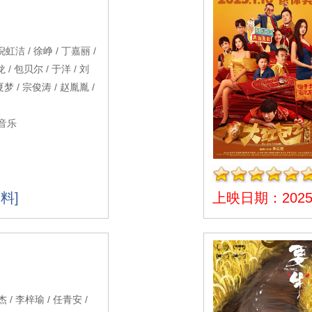
倪虹洁 / 徐峥 / 丁嘉丽 /
 / 包贝尔 / 于洋 / 刘
夏梦 / 宗俊涛 / 赵胤胤 /
,音乐
料]
上映日期：2025-
/ 李梓瑜 / 任青安 /