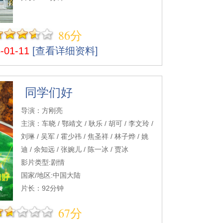
86分
01-11
[查看详细资料]
同学们好
导演：方刚亮
主演：车晓 / 鄂靖文 / 耿乐 / 胡可 / 李文玲 /
刘琳 / 吴军 / 霍少祎 / 焦圣祥 / 林子烨 / 姚
迪 / 余知远 / 张婉儿 / 陈一冰 / 贾冰
影片类型:剧情
国家/地区:中国大陆
片长：92分钟
67分