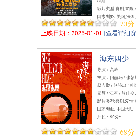
特斯
影片类型:喜剧,冒险,
国家/地区:美国,法国
70分
片长：103分钟
上映日期：2025-01-01
[查看详细资
海东四少
导演：高峰
主演：阿丽玛 / 张朝坤 
赵吉举 / 张强忠 / 杜建
景辉 / 江河 / 熊佳俊
影片类型:喜剧,爱情
国家/地区:中国大陆
片长：90分钟
68分