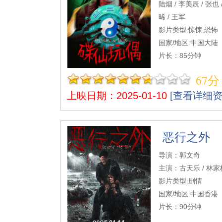
陆烟 / 李美辰 / 张也 
晞 / 王军
影片类型:惊悚,恐怖
国家/地区:中国大陆
片长：85分钟
67分
上映日期：2025-01-10
[查看详细资
恶行之外
导演：郭文奇
主演：古天乐 / 林家栋
影片类型:剧情
国家/地区:中国香港
片长：90分钟