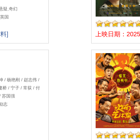
悬疑,奇幻
,英国
料]
上映日期：2025-
/ 杨艳刚 / 赵志伟 /
桥 / 宁子 / 常荻 / 付
 / 苏国强
,励志