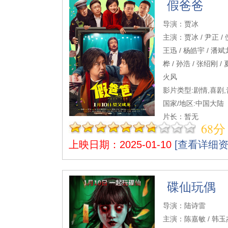
假爸爸
导演：贾冰
主演：贾冰 / 尹正 / 
王迅 / 杨皓宇 / 潘斌龙
桦 / 孙浩 / 张绍刚 / 
火风
影片类型:剧情,喜剧
国家/地区:中国大陆
片长：暂无
68分
上映日期：2025-01-10
[查看详细资
碟仙玩偶
导演：陆诗雷
主演：陈嘉敏 / 韩玉杰 