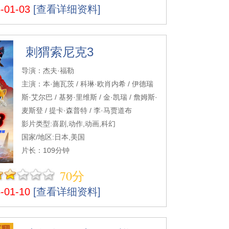
01-03
[查看详细资料]
刺猬索尼克3
导演：杰夫·福勒
主演：本·施瓦茨 / 科琳·欧肖内希 / 伊德瑞
斯·艾尔巴 / 基努·里维斯 / 金·凯瑞 / 詹姆斯·
麦斯登 / 提卡·森普特 / 李·马贾道布
影片类型:喜剧,动作,动画,科幻
国家/地区:日本,美国
片长：109分钟
70分
01-10
[查看详细资料]