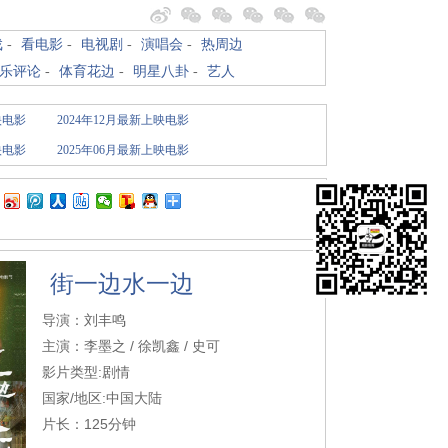
戏
-
看电影
-
电视剧
-
演唱会
-
热周边
乐评论
-
体育花边
-
明星八卦
-
艺人
映电影
2024年12月最新上映电影
映电影
2025年06月最新上映电影
街一边水一边
导演：刘丰鸣
主演：李墨之 / 徐凯鑫 / 史可
影片类型:剧情
国家/地区:中国大陆
片长：125分钟