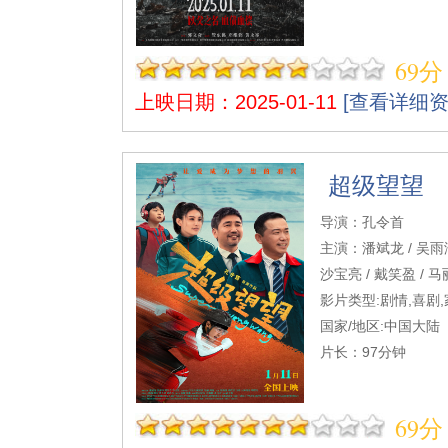
69分
上映日期：2025-01-11
[查看详细资
超级望望
导演：孔令首
主演：潘斌龙 / 吴雨泽 
沙宝亮 / 戴笑盈 / 马
影片类型:剧情,喜剧,
国家/地区:中国大陆
片长：97分钟
69分