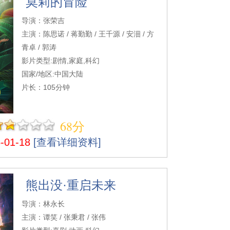
莫莉的冒险
导演：张荣吉
主演：陈思诺 / 蒋勤勤 / 王千源 / 安沺 / 方
青卓 / 郭涛
影片类型:剧情,家庭,科幻
国家/地区:中国大陆
片长：105分钟
68分
01-18
[查看详细资料]
熊出没·重启未来
导演：林永长
主演：谭笑 / 张秉君 / 张伟