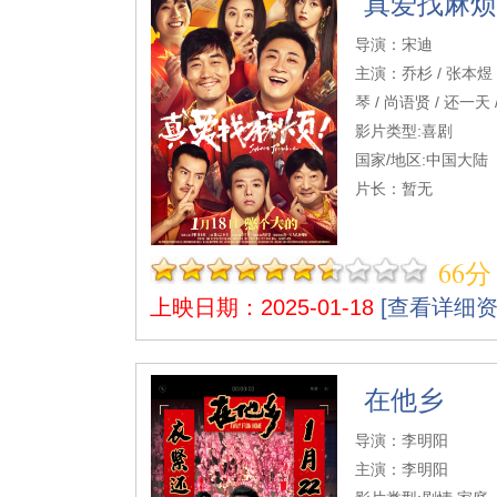
真爱找麻烦
导演：宋迪
主演：乔杉 / 张本煜 /
琴 / 尚语贤 / 还一天 
影片类型:喜剧
国家/地区:中国大陆
片长：暂无
66分
上映日期：2025-01-18
[查看详细资
在他乡
导演：李明阳
主演：李明阳