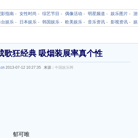
观影指南
-
女性时尚
-
综艺节目
-
偶像活动
-
明星频道
-
娱乐图片
-
游
港台娱乐
-
日本娱乐
-
韩国娱乐
-
欧美娱乐
-
音乐资讯
-
影视资讯
-
娱
成歌狂经典 吸烟装展率真个性
.cn
2013-07-12 10:27:35 来源：
中国娱乐网
郁可唯