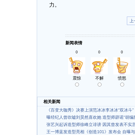
力。
上
新闻表情
0
0
0
震惊
不解
愤怒
相关新闻
《百变大咖秀》决赛上演范冰冰李冰冰“双冰斗”
曝经纪人曾吹嘘刘昊然喜欢她 造型师辟谣“胡编
张艺兴起诉造型师徐峰立诽谤 因其曾发表不实
王一博蓝发造型亮相《创造101》发布会 自曝