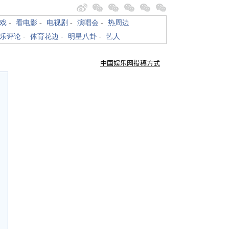
戏
-
看电影
-
电视剧
-
演唱会
-
热周边
乐评论
-
体育花边
-
明星八卦
-
艺人