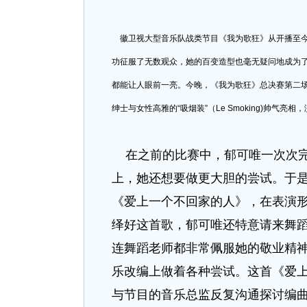
徽卫视大型音乐队战类节目《我为歌狂》从开播至今
功征服了无数观众，她的百变造型也毫无疑问地成为了
都能让人眼前一亮。今晚，《我为歌狂》总决赛第二
绅士与女性高雅的“吸烟装”（Le Smoking)帅气
在之前的比赛中，郁可唯一次次完
上，她还想要做更大胆的尝试。于
《爱上一个不回家的人》，在表演
绎好这首歌，郁可唯还特意请来舞
连舞蹈老师都非常佩服她的敬业精
乐改编上做着各种尝试。这首《爱
与节目的音乐总监反复沟通探讨编