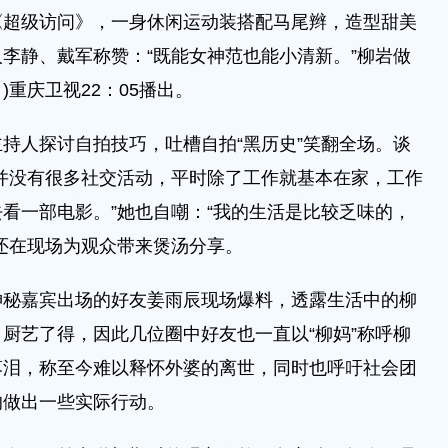
级访问》，一身休闲运动装搭配马尾辫，造型甜美
李静、戴军称赞：“既能女神范也能小清新。”柳岩做
)重庆卫视22：05播出。
人探讨自拍技巧，吐槽自拍“黑历史”笑翻全场。谈
并没有很多社交活动，平时除了工作就基本在家，工作
看一部电影。”她也自嘲：“我的生活是比较乏味的，
还在现场为观众带来煲汤分享。
嘉宾出场的好友姜雨辰现场爆料，透露生活中的柳
厨艺了得，因此几位圈中好友也一直以“柳妈”称呼柳
落泪，称至今难以释怀外婆的离世，同时也呼吁社会团
的做出一些实际行动。