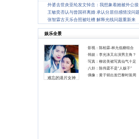
外婆去世炎亚纶发文悼念：我想象着她被外公接
王敏奕否认与曾国祥离婚 承认分居但感情没问
张智霖古天乐合照被吐槽 解释光线问题重新来