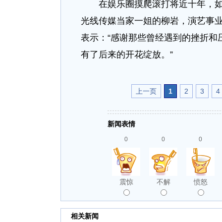
在娱乐圈摸爬滚打将近十年，如今
光线传媒当家一姐的柳岩，演艺事
表示：“感谢那些曾经遇到的挫折和
有了后来的开花绽放。”
上一页
1
2
3
4
新闻表情
0
0
0
震惊
不解
愤怒
相关新闻