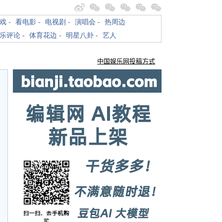
戏
-
看电影
-
电视剧
-
演唱会
-
热周边
乐评论
-
体育花边
-
明星八卦
-
艺人