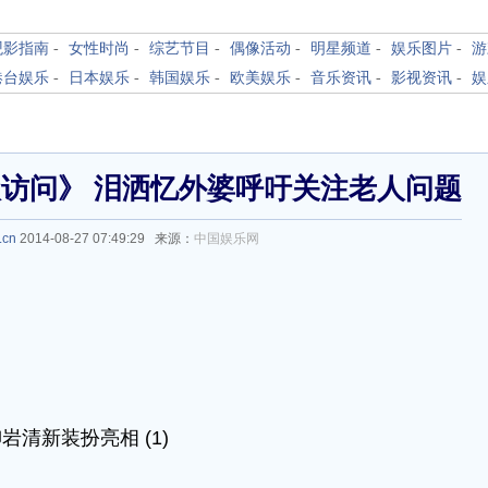
观影指南
-
女性时尚
-
综艺节目
-
偶像活动
-
明星频道
-
娱乐图片
-
游
港台娱乐
-
日本娱乐
-
韩国娱乐
-
欧美娱乐
-
音乐资讯
-
影视资讯
-
娱
访问》 泪洒忆外婆呼吁关注老人问题
.cn
2014-08-27 07:49:29 来源：
中国娱乐网
岩清新装扮亮相 (1)