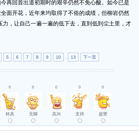
再回首出道初期时的艰辛仍然不免心酸。如今已是
业全面开花，近年来均取得了不俗的成绩，但柳岩仍然
压力，让自己一遍一遍的低下去，直到低到尘土里，才
5
6
7
8
9
10
..
13
下一页
0
0
0
0
0
杯具
无聊
高兴
支持
超赞