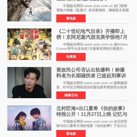
中国娱乐网讯 www yule com cn 热门惊悚
冒险片续集《坠落2》发布新海报，继续将主角困
于绝境高处——这一次，是摇摇欲坠的徒步栈
看电影
道。该片将于今年9月2日北美上映，恐高症患者
请提前做好心理
《二十世纪电气目录》开播即上
榜！京阿尼蒸汽朋克美学惊艳7月
新番季
中国娱乐网讯 www yule com cn 据Anime
Corner等平台发布的7月新番首周排行榜显示，
由京都动画制作的《二十世纪电气目录》在多个
电视剧
榜单中表现亮眼，位列AniLab全球TOP10第十
名。该剧改编自结
黄政民公司否认出轨爆料！称爆
料者为长期骚扰者 已提起刑事诉
讼
中国娱乐网讯 www yule com cn 据韩媒报
道，针对近日网络流传的疑似影帝黄政民出轨录
音及短信爆料，黄政民所属经纪公司于今日正式
偶像活动
发表声明，明确否认相关传闻。 公司表示，
爆料者是一名长
北村匠海×出口夏希《你的故事》
特报公开！11月27日上映 记忆与
初恋的奇幻交织
中国娱乐网讯 www yule com cn 由北村匠
海与出口夏希主演的电影《你的故事》于近日公
开特报影像，正式定档11月27日上映。 本片
看电影
改编自三秋缒同名小说，编剧由曾执笔《孤独摇