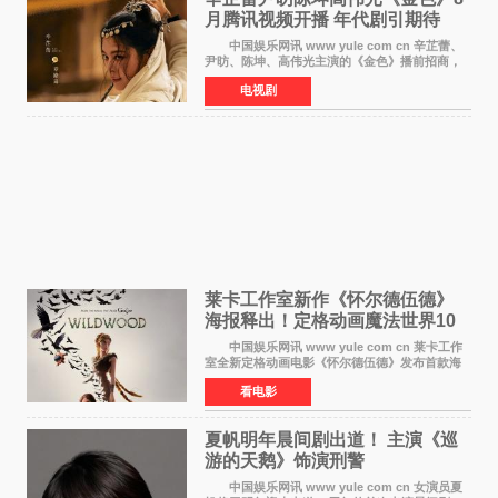
月腾讯视频开播 年代剧引期待
中国娱乐网讯 www yule com cn 辛芷蕾、
尹昉、陈坤、高伟光主演的《金色》播前招商，
预计8月腾讯视频开播。这部年代剧汇集了众多实
电视剧
力派演员，阵容强大，引发了观众的广泛关
注。 《金色》
莱卡工作室新作《怀尔德伍德》
海报释出！定格动画魔法世界10
月开启
中国娱乐网讯 www yule com cn 莱卡工作
室全新定格动画电影《怀尔德伍德》发布首款海
报，女孩为找回弟弟走入黑暗、宏大的林中魔法
看电影
世界，一场关于勇气与亲情的奇幻冒险即将展
开。 本片由特
夏帆明年晨间剧出道！ 主演《巡
游的天鹅》饰演刑警
中国娱乐网讯 www yule com cn 女演员夏