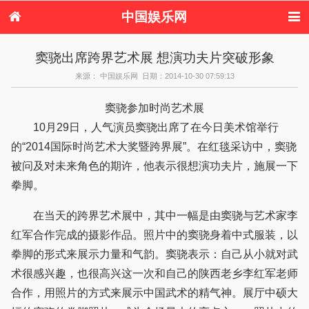
中国娱乐网
首页
新闻
女性
看电影
窦骁出席跨界艺术展 想演功夫片突破形象
电视剧
演唱会
综艺节目
偶像活动
来源： 中国娱乐网 日期：2014-10-30 07:59:13
热周边
窦骁参加时尚艺术展
10月29日，人气演员窦骁出席了在今日美术馆举行
的“2014国际时尚艺术大奖暨跨界展”。在红毯采访中，窦骁
被问及对未来角色的期许，他表示很想演功夫片，施展一下
拳脚。
在当天的跨界艺术展中，其中一幅是由窦骁与艺术家李
红军合作完成的摄影作品。照片中的窦骁身着中式服装，以
拳脚的形式来展示力量和气韵。窦骁表示：自己从小就对武
术很感兴趣，也很高兴这一次和自己的陕西老乡李红军老师
合作，用照片的方式来展示中国武术的精气神。展厅中硕大