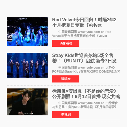
Red Velvet今日回归！时隔2年2
个月携夏日专辑《Velvet
Summer》重启完整体活动
中国娱乐网讯 www yule com cn Red
Velvet将于今日携夏日迷你专辑《Velvet
Summer》时隔2年2个月重启完整体活动。这张
偶像活动
于8月3日发行的专辑，主打柔和成熟氛围的夏日
音乐，收录了成员们想着
Stray Kids世巡首尔站5场全售
罄！《RUN IT》启航 新专7日发
行
中国娱乐网讯 www yule com cn 大势K-
POP组合Stray Kids在首尔KSPO DOME的5场演
唱会全部售罄，为新世界巡演拉开序幕。据所属
演唱会
社JYP娱乐透露，Stray Kids于上月25至26日、
29日及本月1至2日
徐康俊×安恩眞《不是你的恋爱》
公开剧照！9月12日首播 现实共鸣
罗曼史来袭
中国娱乐网讯 www yule com cn 由徐康俊
与安恩眞主演的KBS新周末剧《不是你的恋爱》
于近日公开首波剧照，正式定档9月12日首
电视剧
播。 剧照中，徐康俊与安恩眞并肩而坐，眼
神中流露出复杂而微