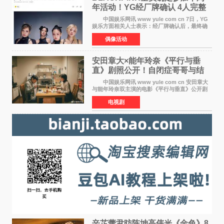
年活动！YG经厂牌确认 4人完整
体合体成行
中国娱乐网讯 www yule com cn 7日，YG
娱乐方面相关人士表示：经厂牌确认后，最终确
定4名成员均将出席。YG方面最终确认了智秀、
偶像活动
JENNIE、ROS&Eacute;、LISA四位
BLACKPINK成员全员出席，使组
安田章大×能年玲奈《平行与垂
直》剧照公开！自闭症哥哥与结
婚前夕妹妹直面未来
中国娱乐网讯 www yule com cn 安田章大
与能年玲奈双主演的电影《平行与垂直》公开剧
照，该片将于8月28日上映。 本片围绕患有自
电视剧
闭症谱系障碍的哥哥大贵（安田章大 饰）与即将
结婚的妹妹
辛芷蕾尹昉陈坤高伟光《金色》8