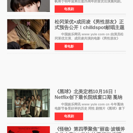
帆将于明年迎来出道25周年的首次出演晨间剧。
NHK于8月4日宣布她将出演明年（2027年度）上
电视剧
半期的晨间剧《巡游的天鹅》，饰演与女主角森
田望智饰演的生
松冈茉优×成田凌《男性朋友》正
式预告公开！chilldspot献唱主题
曲​
中国娱乐网讯 www yule com cn 由演员松
冈茉优主演、成田凌共演的电影《男性朋友》
（三岛有纪子执导，11月6日上映）于8月5日公开
看电影
正式视觉图与正式预告片。同时，三人乐队
chilldspot为该片创
《黑球》北美定档10月16日！
Netflix创下最长院线窗口期 戛纳
最佳导演加持
中国娱乐网讯 www yule com cn 今年戛纳
电影节备受好评的历史 同性 剧情片《黑球》拿下
Netflix美国发行电影的最长院线放映期——该片
电视剧
最新定档今年10月16日美国影院上映（此前定档
11月6日，如
《怪物》第四季聚焦“丽兹·波顿斧