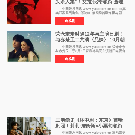
头杀人案”！艾拉·比蒂领衔 查理·
汉纳姆、莎拉·保
中国娱乐网讯 www yule com cn Netflix真
实罪案系列剧集《怪物》第四季首曝海报与剧
照，聚焦鹅妈妈童谣亦有记载的著名血腥杀人案
电视剧
——丽兹·波顿砍死生父与继母案。 本季由艾
拉·比蒂饰
荣仓奈奈时隔12年再主演日剧！
与赤楚卫二共演《兄妹》 10月朝
日新档开播
中国娱乐网讯 www yule com cn 荣仓奈奈
与赤楚卫二于8月3日官宣将共同主演朝日电视台
日剧《兄妹》（10月开播，每周六晚10点播
电视剧
出）。这也是荣仓奈奈继TBS剧集《为了N》之
后，暌违12年再度担
三池崇史《坏中尉：东京》首曝
剧照！莉莉·詹姆斯×小栗旬领衔
黑色惊悚再升级
中国娱乐网讯 www yule com cn 三池崇史