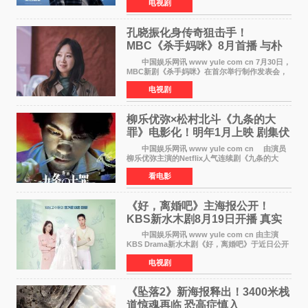
电视剧
完全体强势回归。该剧第一季曾被《纽约时报》
评选为全球最佳影集之一
孔晓振化身传奇狙击手！
MBC《杀手妈咪》8月首播 与朴
恩斌展开收视对决
中国娱乐网讯 www yule com cn 7月30日，
MBC新剧《杀手妈咪》在首尔举行制作发表会，
主演孔晓振、郑准元、李相二、无真星、崔宇
电视剧
成、李银泉等人一同出席，为新剧宣传造势。这
是孔晓振继《毛骨
柳乐优弥×松村北斗《九条的大
罪》电影化！明年1月上映 剧集伏
笔将全面揭晓
中国娱乐网讯 www yule com cn 由演员
柳乐优弥主演的Netflix人气连续剧《九条的大
罪》正式宣布改编为电影，将于明年1月8日全国
看电影
上映。柳乐优弥与SixTONES松村北斗再度联
手，为观众带来这部
《好，离婚吧》主海报公开！
KBS新水木剧8月19日开播 真实
离婚体验记来袭
中国娱乐网讯 www yule com cn 由主演
KBS Drama新水木剧《好，离婚吧》于近日公开
主海报，正式进入开播倒计时。 海报中，男
电视剧
女主角背对背站立，各自望向不同方向，中央的
空白与冷漠的表情
《坠落2》新海报释出！3400米栈
道惊魂再临 恐高症慎入