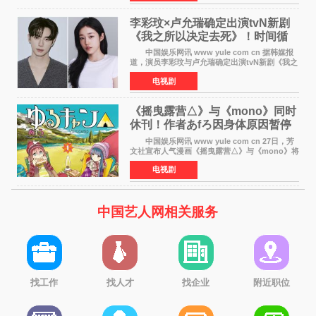
滚！》的吉田惠
李彩玟×卢允瑞确定出演tvN新剧
《我之所以决定去死》！时间循
环青春爱情来袭
中国娱乐网讯 www yule com cn 据韩媒报
道，演员李彩玟与卢允瑞确定出演tvN新剧《我之
所以决定去死》，分别担任男女主角。该剧预计
电视剧
将于明年播出，引发观众期待。 本剧改编自
NAVER同名人气
《摇曳露营△》与《mono》同时
休刊！作者あfろ因身体原因暂停
双连载
中国娱乐网讯 www yule com cn 27日，芳
文社宣布人气漫画《摇曳露营△》与《mono》将
暂停连载一段时间，原因是漫画家あfろ身体状况
电视剧
不佳。 编辑部表示：一直承蒙各位对
《mono》的喜爱，
中国艺人网相关服务
找工作
找人才
找企业
附近职位