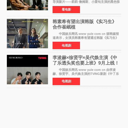
导演新片——莉莉·詹姆斯、小栗旬主演的黑色惊
悚电影《坏中尉：东京》首曝剧照。继阿贝尔·费
看电影
拉拉&times;哈威·凯特尔的1992年《坏中尉》和
沃纳·赫
韩素希有望出演韩版《实习生》
合作崔岷植
中国娱乐网讯 www yule com cn 据韩媒报
道表示，女演员韩素希有望通过韩版《实习生》
回归荧幕，合作前辈演员崔岷植。 根据消息
电视剧
表示，演员韩素希目前已经结束了电视剧《Y计
划》的拍摄工
李浚赫×徐贤宇×吴代焕主演《中
了乐透头奖也要上班》9月上线！
TVING先网后台
中国娱乐网讯 www yule com cn 由李浚
赫、徐贤宇、吴代焕主演的TVING新剧《中了乐
透头奖也要上班》定档9月10日播出，随后于9月
电视剧
14日起登陆tvN月火档，实现先网后台双平台播出
模式。 本剧改