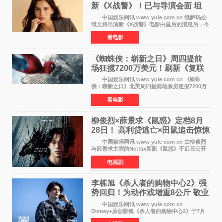
新《X战警》！已与导演会面 坦
言“魔形女一直很酷”
中国娱乐网讯 www yule com cn 继萨玛拉·
维文将出演新《X战警》电影白皇后的消息后，今
年暑期档大热恐怖片《痴迷》女主角印达·纳瓦雷
看电影
特也有望加盟这部备受瞩目的漫威新作——目前
还处于有
《蜘蛛侠：崭新之日》周四提前
场狂揽7200万美元！刷新《复联
4》保持影史纪录
中国娱乐网讯 www yule com cn 《蜘蛛
侠：崭新之日》北美周四提前场票房粗报7200万
美元，创下影史单片北美提前场票房新纪录——
看电影
此前该纪录由《复仇者联盟4：终局之战》的6000
万美元保持，本
柳俊烈×薛景求《鼠惑》定档8月
28日！ 高利贷逃亡×田鼠追击惊悚
来袭
中国娱乐网讯 www yule com cn 由柳俊烈
与薛景求主演的Netflix新剧《鼠惑》于近日公开
主海报，正式定档8月28日上线。 海报中，柳
电视剧
俊烈与薛景求背对背站立，各自朝向相反方向，
幽暗的色调与
李栋旭《杀人者的购物中心2》强
势回归！为动作戏增重8公斤 敬业
获赞
中国娱乐网讯 www yule com cn
Disney+原创影集《杀人者的购物中心2》于7月
22日正式上线，由男神李栋旭主演的郑进湾以2 0