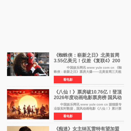
《蜘蛛侠：崭新之日》北美首周
3.55亿美元！仅差《复联4》200
万 影史第二全球开画
中国娱乐网讯 www yule com cn 《蜘
蛛侠：崭新之日》票房大爆——北美首周三天粗
报3 55亿美元，仅比影史最高北美开画《复仇者
看电影
联盟4：终局之战》的3 571亿美元少200万出头，
精报调整后仍
《八仙！》票房破10.76亿！登顶
2026年度动画电影票房榜 国风动
画逆袭暑期档
中国娱乐网讯 www yule com cn 据猫眼专
业版实时数据，国风动画电影《八仙！》累计票
房突破10 76亿元，超过《熊出没·年年有熊》，
看电影
暂列2026年度动画影片票房榜冠军。该片自暑期
档登陆院线以
《痴迷》女主纳瓦雷特有望加盟