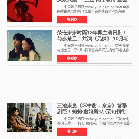
汉纳姆、莎拉·保
中国娱乐网讯 www yule com cn Netflix真
实罪案系列剧集《怪物》第四季首曝海报与剧
照，聚焦鹅妈妈童谣亦有记载的著名血腥杀人案
电视剧
——丽兹·波顿砍死生父与继母案。 本季由艾
拉·比蒂饰
荣仓奈奈时隔12年再主演日剧！
与赤楚卫二共演《兄妹》 10月朝
日新档开播
中国娱乐网讯 www yule com cn 荣仓奈奈
与赤楚卫二于8月3日官宣将共同主演朝日电视台
日剧《兄妹》（10月开播，每周六晚10点播
电视剧
出）。这也是荣仓奈奈继TBS剧集《为了N》之
后，暌违12年再度担
三池崇史《坏中尉：东京》首曝
剧照！莉莉·詹姆斯×小栗旬领衔
黑色惊悚再升级
中国娱乐网讯 www yule com cn 三池崇史
导演新片——莉莉·詹姆斯、小栗旬主演的黑色惊
悚电影《坏中尉：东京》首曝剧照。继阿贝尔·费
看电影
拉拉&times;哈威·凯特尔的1992年《坏中尉》和
沃纳·赫