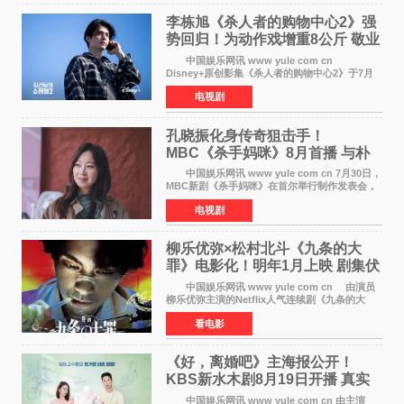
李栋旭《杀人者的购物中心2》强
势回归！为动作戏增重8公斤 敬业
获赞
中国娱乐网讯 www yule com cn
Disney+原创影集《杀人者的购物中心2》于7月
22日正式上线，由男神李栋旭主演的郑进湾以2 0
电视剧
完全体强势回归。该剧第一季曾被《纽约时报》
评选为全球最佳影集之一
孔晓振化身传奇狙击手！
MBC《杀手妈咪》8月首播 与朴
恩斌展开收视对决
中国娱乐网讯 www yule com cn 7月30日，
MBC新剧《杀手妈咪》在首尔举行制作发表会，
主演孔晓振、郑准元、李相二、无真星、崔宇
电视剧
成、李银泉等人一同出席，为新剧宣传造势。这
是孔晓振继《毛骨
柳乐优弥×松村北斗《九条的大
罪》电影化！明年1月上映 剧集伏
笔将全面揭晓
中国娱乐网讯 www yule com cn 由演员
柳乐优弥主演的Netflix人气连续剧《九条的大
罪》正式宣布改编为电影，将于明年1月8日全国
看电影
上映。柳乐优弥与SixTONES松村北斗再度联
手，为观众带来这部
《好，离婚吧》主海报公开！
KBS新水木剧8月19日开播 真实
离婚体验记来袭
中国娱乐网讯 www yule com cn 由主演