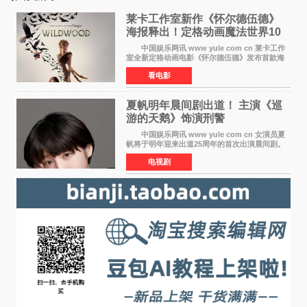
莱卡工作室新作《怀尔德伍德》
海报释出！定格动画魔法世界10
月开启
中国娱乐网讯 www yule com cn 莱卡工作
室全新定格动画电影《怀尔德伍德》发布首款海
报，女孩为找回弟弟走入黑暗、宏大的林中魔法
看电影
世界，一场关于勇气与亲情的奇幻冒险即将展
开。 本片由特
夏帆明年晨间剧出道！ 主演《巡
游的天鹅》饰演刑警
中国娱乐网讯 www yule com cn 女演员夏
帆将于明年迎来出道25周年的首次出演晨间剧。
NHK于8月4日宣布她将出演明年（2027年度）上
电视剧
半期的晨间剧《巡游的天鹅》，饰演与女主角森
田望智饰演的生