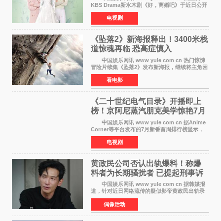
KBS Drama新水木剧《好，离婚吧》于近日公开
主海报，正式进入开播倒计时。 海报中，男
电视剧
女主角背对背站立，各自望向不同方向，中央的
空白与冷漠的表情
《坠落2》新海报释出！3400米栈
道惊魂再临 恐高症慎入
中国娱乐网讯 www yule com cn 热门惊悚
冒险片续集《坠落2》发布新海报，继续将主角困
于绝境高处——这一次，是摇摇欲坠的徒步栈
看电影
道。该片将于今年9月2日北美上映，恐高症患者
请提前做好心理
《二十世纪电气目录》开播即上
榜！京阿尼蒸汽朋克美学惊艳7月
新番季
中国娱乐网讯 www yule com cn 据Anime
Corner等平台发布的7月新番首周排行榜显示，
由京都动画制作的《二十世纪电气目录》在多个
电视剧
榜单中表现亮眼，位列AniLab全球TOP10第十
名。该剧改编自结
黄政民公司否认出轨爆料！称爆
料者为长期骚扰者 已提起刑事诉
讼
中国娱乐网讯 www yule com cn 据韩媒报
道，针对近日网络流传的疑似影帝黄政民出轨录
音及短信爆料，黄政民所属经纪公司于今日正式
偶像活动
发表声明，明确否认相关传闻。 公司表示，
爆料者是一名长