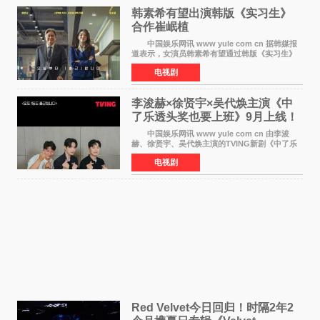
韩素希有望出演韩版《实习生》
合作崔岷植
中国娱乐网讯 www yule com cn 据韩媒报
道表示，女演员韩素希有望通过韩版《实习生》
回归荧幕，合作前辈演员崔岷植。 根据消息
电视剧
表示，演员韩素希目前已经结束了电视剧《Y计
划》的拍摄工
李浚赫×徐贤宇×吴代焕主演《中
了乐透头奖也要上班》9月上线！
TVING先网后台
中国娱乐网讯 www yule com cn 由李浚
赫、徐贤宇、吴代焕主演的TVING新剧《中了乐
透头奖也要上班》定档9月10日播出，随后于9月
电视剧
14日起登陆tvN月火档，实现先网后台双平台播出
模式。 本剧改
Red Velvet今日回归！时隔2年2