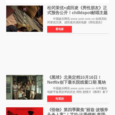
松冈茉优×成田凌《男性朋友》正
式预告公开！chilldspot献唱主题
曲​
中国娱乐网讯 www yule com cn 由演员松
冈茉优主演、成田凌共演的电影《男性朋友》
（三岛有纪子执导，11月6日上映）于8月5日公开
看电影
正式视觉图与正式预告片。同时，三人乐队
chilldspot为该片创
《黑球》北美定档10月16日！
Netflix创下最长院线窗口期 戛纳
最佳导演加持
中国娱乐网讯 www yule com cn 今年戛纳
电影节备受好评的历史 同性 剧情片《黑球》拿下
Netflix美国发行电影的最长院线放映期——该片
电视剧
最新定档今年10月16日美国影院上映（此前定档
11月6日，如
《怪物》第四季聚焦“丽兹·波顿斧
头杀人案”！艾拉·比蒂领衔 查理·