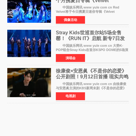
个月携夏日专辑《Velvet
Summer》重启完整体活动
中国娱乐网讯 www yule com cn Red
Velvet将于今日携夏日迷你专辑《Velvet
Summer》时隔2年2个月重启完整体活动。这张
偶像活动
于8月3日发行的专辑，主打柔和成熟氛围的夏日
音乐，收录了成员们想着
Stray Kids世巡首尔站5场全售
罄！《RUN IT》启航 新专7日发
行
中国娱乐网讯 www yule com cn 大势K-
POP组合Stray Kids在首尔KSPO DOME的5场演
唱会全部售罄，为新世界巡演拉开序幕。据所属
演唱会
社JYP娱乐透露，Stray Kids于上月25至26日、
29日及本月1至2日
徐康俊×安恩眞《不是你的恋爱》
公开剧照！9月12日首播 现实共鸣
罗曼史来袭
中国娱乐网讯 www yule com cn 由徐康俊
与安恩眞主演的KBS新周末剧《不是你的恋爱》
于近日公开首波剧照，正式定档9月12日首
电视剧
播。 剧照中，徐康俊与安恩眞并肩而坐，眼
神中流露出复杂而微