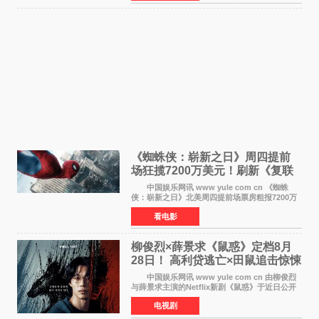
还处于有
《蜘蛛侠：崭新之日》周四提前
场狂揽7200万美元！刷新《复联
4》保持影史纪录
中国娱乐网讯 www yule com cn 《蜘蛛
侠：崭新之日》北美周四提前场票房粗报7200万
美元，创下影史单片北美提前场票房新纪录——
看电影
此前该纪录由《复仇者联盟4：终局之战》的6000
万美元保持，本
柳俊烈×薛景求《鼠惑》定档8月
28日！ 高利贷逃亡×田鼠追击惊悚
来袭
中国娱乐网讯 www yule com cn 由柳俊烈
与薛景求主演的Netflix新剧《鼠惑》于近日公开
主海报，正式定档8月28日上线。 海报中，柳
电视剧
俊烈与薛景求背对背站立，各自朝向相反方向，
幽暗的色调与