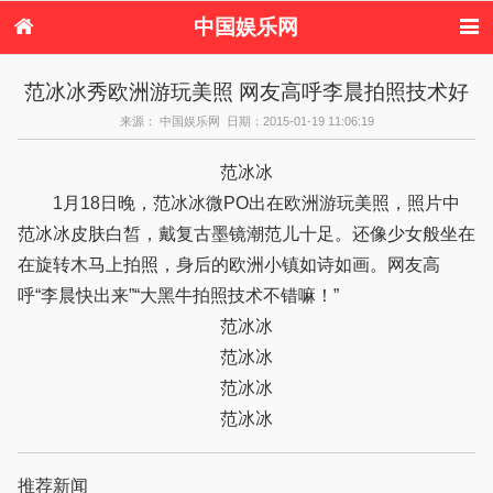
中国娱乐网
首页
新闻
女性
看电影
范冰冰秀欧洲游玩美照 网友高呼李晨拍照技术好
电视剧
演唱会
综艺节目
偶像活动
来源： 中国娱乐网 日期：2015-01-19 11:06:19
热周边
范冰冰
1月18日晚，范冰冰微PO出在欧洲游玩美照，照片中
范冰冰皮肤白皙，戴复古墨镜潮范儿十足。还像少女般坐在
在旋转木马上拍照，身后的欧洲小镇如诗如画。网友高
呼“李晨快出来”“大黑牛拍照技术不错嘛！”
范冰冰
范冰冰
范冰冰
范冰冰
推荐新闻