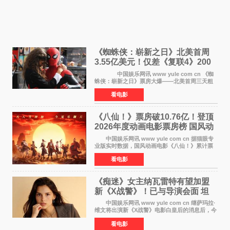
《蜘蛛侠：崭新之日》北美首周
3.55亿美元！仅差《复联4》200
万 影史第二全球开画
中国娱乐网讯 www yule com cn 《蜘
蛛侠：崭新之日》票房大爆——北美首周三天粗
报3 55亿美元，仅比影史最高北美开画《复仇者
看电影
联盟4：终局之战》的3 571亿美元少200万出头，
精报调整后仍
《八仙！》票房破10.76亿！登顶
2026年度动画电影票房榜 国风动
画逆袭暑期档
中国娱乐网讯 www yule com cn 据猫眼专
业版实时数据，国风动画电影《八仙！》累计票
房突破10 76亿元，超过《熊出没·年年有熊》，
看电影
暂列2026年度动画影片票房榜冠军。该片自暑期
档登陆院线以
《痴迷》女主纳瓦雷特有望加盟
新《X战警》！已与导演会面 坦
言“魔形女一直很酷”
中国娱乐网讯 www yule com cn 继萨玛拉·
维文将出演新《X战警》电影白皇后的消息后，今
年暑期档大热恐怖片《痴迷》女主角印达·纳瓦雷
看电影
特也有望加盟这部备受瞩目的漫威新作——目前