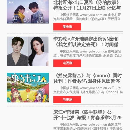
北村匠海×出口夏希《你的故事》
特报公开！11月27日上映 记忆与
初恋的奇幻交织
中国娱乐网讯 www yule com cn 由北村匠
海与出口夏希主演的电影《你的故事》于近日公
开特报影像，正式定档11月27日上映。 本片
看电影
改编自三秋缒同名小说，编剧由曾执笔《孤独摇
滚！》的吉田惠
李彩玟×卢允瑞确定出演tvN新剧
《我之所以决定去死》！时间循
环青春爱情来袭
中国娱乐网讯 www yule com cn 据韩媒报
道，演员李彩玟与卢允瑞确定出演tvN新剧《我之
所以决定去死》，分别担任男女主角。该剧预计
电视剧
将于明年播出，引发观众期待。 本剧改编自
NAVER同名人气
《摇曳露营△》与《mono》同时
休刊！作者あfろ因身体原因暂停
双连载
中国娱乐网讯 www yule com cn 27日，芳
文社宣布人气漫画《摇曳露营△》与《mono》将
暂停连载一段时间，原因是漫画家あfろ身体状况
电视剧
不佳。 编辑部表示：一直承蒙各位对
《mono》的喜爱，
宋江×李濬荣《四手联弹》公
开“十七岁”海报！青春乐章8月29
日奏响
中国娱乐网讯 www yule com cn 由宋江与
李濬荣主演的tvN新周末剧《四手联弹》于近日公