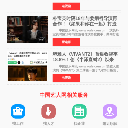
开十七岁版海报，以充满青春气息的画面再度点
电视剧
燃观众期待。 海报中，宋江与李濬荣并肩站
在音乐教室的
朴宝英时隔18年与姜炯哲导演再
合作！《如果和你在一起》打造
奇幻浪漫喜剧
中国娱乐网讯 www yule com cn 演员朴
宝英时隔18年与姜炯哲导演再度携手，共同打造
备受期待的浪漫喜剧新作《如果和你在一起》
看电影
（暂定名）。据OSEN报道，朴宝英将出演该片
女主角，自2008年《
堺雅人《VIVANT2》首集收视率
18.8%！创《半泽直树2》以来
TBS周日剧场最高开局
中国娱乐网讯 www yule com cn 堺雅人主
演的《VIVANT》第二季第一集于7月26日播出，
首集收视率高达18 8%，成为自2020年《半泽直
电视剧
树2》首集22%以来，TBS周日剧场最高开播收视
纪录。 考虑到
中国艺人网相关服务
找工作
找人才
找企业
附近职位