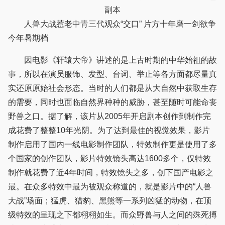
副本
人兽大战惹老中青三代观众“交口” 片方十年磨一剑欲争
今年暑期档
因电影《轩辕大帝》讲述的是上古时期的中华始祖的故
事，所以在演员服饰、发型、台词、举止等各方面都尽量真
实还原原始社会形态。当时的人们都是从大自然中获取生存
的需要，同时也面临自然界种种的威胁，甚至随时可能命丧
野兽之口。据了解，该片从2005年开启剧本创作到制作完
成花费了整整10年光阴。为了达到最佳的视觉效果，影片
制作启用了国内一线电影制作团队，特效制作更是使用了多
个国家的创作团队，影片特效镜头高达1600多个，仅特效
制作就花费了近4年时间，特效镜头之多，创下国产电影之
最。在众多特效中最为被观众称道的，就是影片中的“人兽
大战”场面；猛虎、猎豹、黑熊等一系列凶猛的动物，在顶
级特效的呈现之下都栩栩如生。而众野兽与人之间的殊死搏