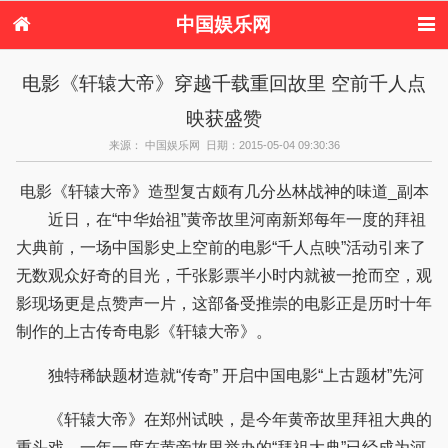
中国娱乐网
首页
新闻
女性
看电影
电影《轩辕大帝》穿越千载重回故里 空前千人点
电视剧
演唱会
综艺节目
偶像活动
映获盛赞
热周边
来源： 中国娱乐网 日期：2015-05-04 09:30:36
电影《轩辕大帝》造型复古颇有几分丛林战神的味道_副本
近日，在“中华始祖”黄帝故里河南新郑每年一度的拜祖
大典前，一场中国影史上空前的电影“千人点映”活动引来了
无数观众好奇的目光，千张影票半小时内就被一抢而空，观
影现场更是点赞声一片，这部备受推崇的电影正是历时十年
制作的上古传奇电影《轩辕大帝》。
独特稀缺题材造就“传奇” 开启中国电影“上古题材”先河
《轩辕大帝》在郑州试映，是今年黄帝故里拜祖大典的
重头戏。一年一度在黄帝故里举办的“拜祖大典”已经成为河