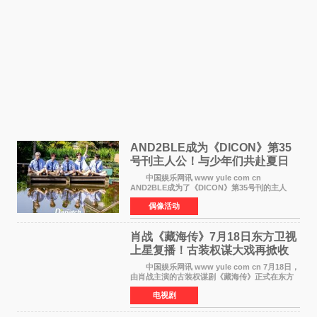
AND2BLE成为《DICON》第35
号刊主人公！与少年们共赴夏日
之约
中国娱乐网讯 www yule com cn
AND2BLE成为了《DICON》第35号刊的主人
公，本期标题为And The Summer。作为出道后
偶像活动
首次担任杂志画报主角的完整体，AND2BLE用清
澈的少年感与全新的夏天相遇了
肖战《藏海传》7月18日东方卫视
上星复播！古装权谋大戏再掀收
视热潮
中国娱乐网讯 www yule com cn 7月18日，
由肖战主演的古装权谋剧《藏海传》正式在东方
卫视上星复播，引发广泛关注。该剧此前已在网
电视剧
络平台播出，凭借精良制作和紧凑剧情收获不俗
口碑，此次上