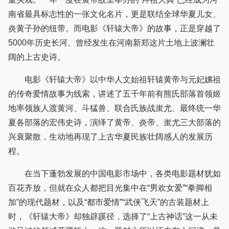
南省最具标志性的一张文化名片，更是联结全球华夏儿女、
炎黄子孙的纽带。而电影《轩辕大帝》的故事，正是穿越了
5000年历史长河、曾经发生在河南新郑这片土地上波澜壮
阔的上古史诗。
电影《轩辕大帝》以中华人文始祖轩辕黄帝与元妃嫘祖
的传奇爱情故事为线索，讲述了五千年前有熊氏部落首领姬
地率领族人渡黄河、斗猛兽、联合氏族战蚩尤、最终统一华
夏各部落的宏伟史诗，演绎了黄帝、炎帝、蚩尤三大部落的
兴衰聚散，生动地再现了上古华夏民族壮阔感人的发展历
程。
在当下蓬勃发展的中国电影市场中，各类电影题材犹如
百花齐放，但就在众人都把目光集中在“男欢女爱”“拳脚相
加”的现代题材，以及“都市爱情”“武侠飞天”的古装题材上
时，《轩辕大帝》却独辟蹊径，选择了“上古神话”这一从未