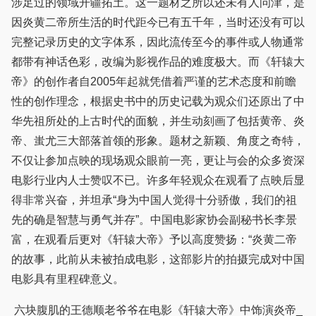
涉足过的领域开疆拓土。这一题材之所以还未有人问津，是
因炎黄二帝所生活的时代距今已有五千年，当时还没有可以
完整记录历史的文字体系，因此流传至今的事件或人物通常
都带有神话色彩，改编为影视作品的难度极大。而《轩辕大
帝》的创作者自2005年起就凭借着严谨的艺术态度和前瞻
性的创作理念，根据史书中的历史记载为观众们还原出了中
华先祖所处的上古时代的面貌，并生动刻画了包括黄帝、炎
帝、蚩尤三大部落首领的形象。题材之新颖、角度之奇特，
不仅让参加点映的现场观众眼前一亮，更让与会的众多资深
电影行业内人士赞叹不已。许多年轻观众在观看了点映后显
得非常兴奋，并坦承“身为中国人觉得十分骄傲，我们的祖
先的确是智慧与勇气并存”。中国电影家协会副秘书长李景
富，在观看后更对《轩辕大帝》予以高度赞扬：“炎黄二帝
的故事，此前从未被拍成电影，这部影片的拍摄完成对中国
电影具有里程碑意义。
六块腹肌的王德顺老爷爷在电影《轩辕大帝》中饰演炎帝_