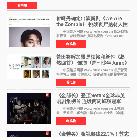
众多上映影片中，《功夫女足》《小黄人与大
看电影
都暻秀确定出演新剧《We Are
the Zombie》 挑战丧尸题材人性
喜剧
中国娱乐网讯 www yule com cn 据16日独
家报道，都暻秀将出演新电视剧《We Are the
Zombie》，在剧中饰演主演金仁钟一角，挑战与
电视剧
以往丧尸题材截然不同的人性喜剧。 新剧
《We Are t
菅田将晖加盟是枝裕和新作《蓦
然回首》 饰演《周刊少年Jump》
编辑
中国娱乐网讯 www yule com cn 演员菅田
将晖将出演由《电锯人》等作品闻名的藤本树原
作漫画改编的电影《蓦然回首》（是枝裕和导
看电影
演）。菅田饰演的角色是初中时代两位主人公带
着完成的作品前去
《金部长》登顶Netflix全球非英
语剧集榜首 连续两周蝉联冠军
中国娱乐网讯 www yule com cn 由苏志
燮、尹敬淏、崔大勋主演的SBS金土剧《金部
长》持续席卷全球，收获海内外观众热烈反
电视剧
响。 15日，据Netflix官方排行榜网站Tudum
公布的数据，SBS金土剧《
《金特务》收视飙破22.3%！苏志