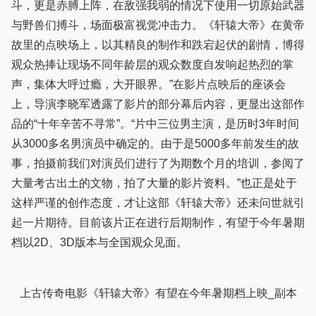
斗，更是赤膊上阵，在敌强我弱的情况下使用一切原始武器
与野兽们搏斗，场面极富视觉冲击力。《轩辕大帝》在黄帝
故里的点映场上，以其精良的制作和跌宕起伏的剧情，博得
观众热捧让现场不同年龄层的观众数度自发响起热烈的掌
声，集体大呼过瘾，大开眼界。”在影片点映后的座谈会
上，导演李晓军透露了影片的部分幕后内容，更显出这部作
品的“十年辛苦不寻常”。“片中三位男主演，是历时3年时间
从3000多名男演员中确定的。由于是5000多年前发生的故
事，拍摄前我们对演员们进行了为期数个月的培训，参阅了
大量考古出土的文物，拍了大量的影片资料。”也正是处于
这样严谨的创作态度，才让这部《轩辕大帝》还未问世就引
起一片期待。目前该片正在进行后期制作，有望于今年暑期
档以2D、3D版本与全国观众见面。
上古传奇电影《轩辕大帝》有望在今年暑期档上映_副本