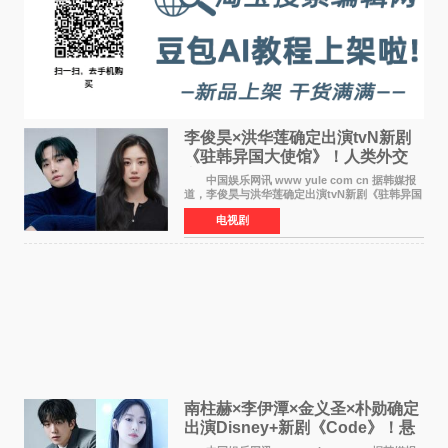
李俊昊×洪华莲确定出演tvN新剧
《驻韩异国大使馆》！人类外交
官与“龙”大使的奇幻
中国娱乐网讯 www yule com cn 据韩媒报
道，李俊昊与洪华莲确定出演tvN新剧《驻韩异国
大使馆》，分别担任男女主角，引发期待。
电视剧
该剧讲述了一位因管理驻韩异国大使馆（负责管
理居住在大韩
南柱赫×李伊潭×金义圣×朴勋确定
出演Disney+新剧《Code》！悬
疑犯罪惊悚明年上线