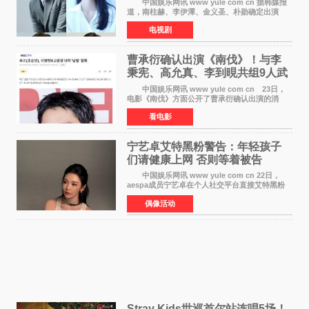
中国娱乐网讯 www yule com cn 据韩媒报
道，南柱赫、李伊潭、金义圣、朴勋确定出演
Disney+新剧《Code》，该剧预计将于明年播
电视剧
出，引发高度关注。 本剧改编自同名人气台
剧，讲述了一位往来
曹承衍确认出演《南伐》！与李
秉宪、高允真、李到晛共组9人武
士团
中国娱乐网讯 www yule com cn 23日，
电影《南伐》方面公开了曹承衍确认出演的消
息。通过歌手活动展现出独特色彩的曹承衍将在
看电影
片中饰演拥有出色弓箭技术的弓箭手，他将在这
一历史动作大片中展
宁艺卓艾特黑粉警告：年轻孩子
们​请健康上网 否则等着被告
中国娱乐网讯 www yule com cn 22日，
aespa成员宁艺卓在个人社交平台直接艾特黑粉
账号，正面喊话回应长期以来的恶意攻击，引发
偶像活动
广泛关注。 宁艺卓在文中表示，自己早已注
意到部分网友持续
Stray Kids世巡首尔站连唱5场！