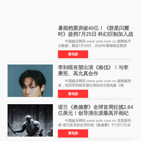
暑期档票房破40亿！《群星闪耀
时》提档7月25日 科幻巨制加入战
局
中国娱乐网讯 www yule com cn 据网络平
台数据，截至7月18日，2026年暑期档总票房
（含预售）已正式突破40亿元大关，年度总票房
看电影
也随之逼近197亿元。超百部中外佳片同台竞技，
点燃了盛夏的电
李到晛有望出演《南伐》！与李
秉宪、高允真合作
中国娱乐网讯 www yule com cn 据韩媒报
道，演员李到晛有望出演动作古装电影《南
伐》，与李秉宪、高允真合作，引发关注。
看电影
该片为动作古装片，讲述朝鲜初期，为了解救被
倭寇绑走的俘虏，9
诺兰《奥德赛》全球首周狂揽2.64
亿美元！创导演生涯最高开画纪
录
中国娱乐网讯 www yule com cn 克里斯托
弗·诺兰执导的史诗巨制《奥德赛》于7月17日全
球上映，首周末票房表现远超预期——北美首周
看电影
三天粗报1 245亿美元（开画3919馆），全球首周
2 641亿美元