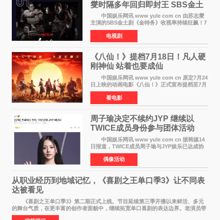
燮时隔多年回归即封王 SBS金土
剧新纪录诞生
中国娱乐网讯 www yule com cn 由苏志燮
主演的SBS金土剧《金特务》收视率持续狂飙！7
月11日播出的第6集全国平均收视率高达22 3%，
电视剧
瞬间最高更冲上26 4%，不仅再度刷新自身纪
录，更稳坐同时段
《八仙！》提档7月18日！凡人硬
刚神仙 站着也要成仙
中国娱乐网讯 www yule com cn 原定7月24
日上映的动画电影《八仙！》正式宣布提档至7月
18日。这部国风动画大片将八仙过海，各显神通
看电影
这句刻在国人DNA里的俗语玩出了新花样——影
片讲述凡人
周子瑜决定不续约JYP 继续以
TWICE成员身份参与团体活动
中国娱乐网讯 www yule com cn 据韩媒14
日报道，TWICE成员周子瑜与JYP娱乐已达成协
议，不再续签个人专属合约，但她将继续参与
偶像活动
TWICE的完整团体活动。 周子瑜于2015年通
过生存节目《SIXTE
从职业经历到地域记忆，《喜剧之王单口季3》让不同表
达被看见
《喜剧之王单口季3》第二期正式上线。节目延续第三季开播以来鲜活、多元
的舞台气质，在更丰富的创作者面貌中，继续拓宽单口喜剧的表达边界。老演员带
着更加成熟的文本与舞台掌控回归，新面孔则