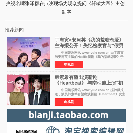
央视名嘴张泽群在点映现场为观众提问《轩辕大帝》主创_
副本
推荐新闻
丁海寅×安河英《我的荒糖恋爱》
主海报公开！失忆检察官与“假男
友”同居罗曼史来
中国娱乐网讯 www yule com cn 由丁海寅
与安河英主演的Netflix新剧《我的荒糖恋爱》于
近日公开主海报，正式进入开播倒计时。 海
电视剧
报中，两人并肩站在充满怀旧气息的九津麦芽村
街道上，丁
韩素希有望出演新剧
《Heartbeat》 与南柱赫上演“初
恋归来”奇幻罗曼史
中国娱乐网讯 www yule com cn 据韩媒报
道，演员韩素希有望出演新剧《Heartbeat》女主
角，与南柱赫合作，引发高度关注。 韩素希
电视剧
在剧中饰演能够看到过去的女人洪莎朗一角，因
初恋的意外