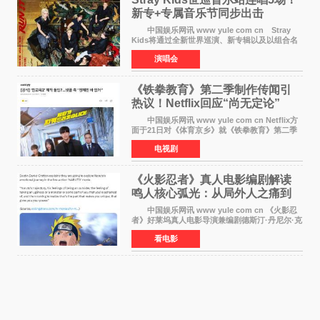
新专+专属音乐节同步出击
中国娱乐网讯 www yule com cn Stray
Kids将通过全新世界巡演、新专辑以及以组合名
义打造的专属音乐节等一系列全球活动，开启事
演唱会
业发展的全新篇章。 Stray Kids将于7月25日
至26日、29日
《铁拳教育》第二季制作传闻引
热议！Netflix回应“尚无定论”
中国娱乐网讯 www yule com cn Netflix方
面于21日对《体育京乡》就《铁拳教育》第二季
制作传闻划清界限，表示尚无定论。然而，业界
电视剧
却有传闻称已就《铁拳教育》第二季的制作展开
了讨论——《
《火影忍者》真人电影编剧解读
鸣人核心弧光：从局外人之痛到
自我觉醒
中国娱乐网讯 www yule com cn 《火影忍
者》好莱坞真人电影导演兼编剧德斯汀·丹尼尔·克
雷顿近日在采访中分享了对主角鸣人成长弧光的
看电影
理解，透露电影将深入探索鸣人作为局外人的情
感历程。