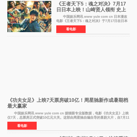
《王者天下5：魂之对决》7月17
日日本上映！山崎贤人领衔 史上
最大“函谷关防卫战”
中国娱乐网讯 www yule com cn 日本漫改
电影《王者天下5：魂之对决》于7月17日在日本
全国上映。这部由佐藤信介执导、山崎贤人主演
看电影
的历史动作片，改编自原泰久同名人气漫画，继
续讲述信和漂
《功夫女足》上映7天票房破10亿！周星驰新作成暑期档
最大赢家
中国娱乐网讯 www yule com cn 据猫眼专业版数据，电影《功夫女足》上映
仅7天，总票房正式突破10亿元大关。这部由周星驰自编自导的喜剧大片，自7月11
日公映以来便展现出惊人的市场统治力。
看电影