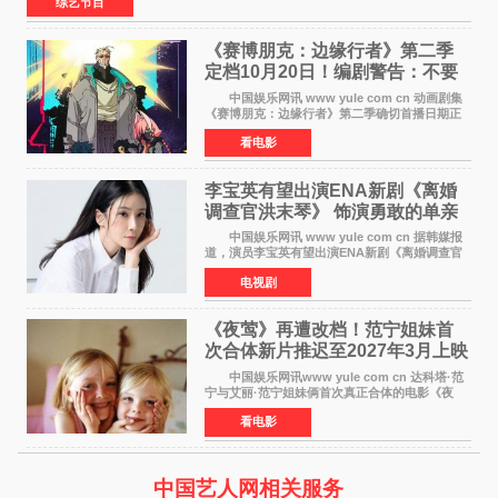
综艺节目
《赛博朋克：边缘行者》第二季
定档10月20日！编剧警告：不要
对角色投入太深
中国娱乐网讯 www yule com cn 动画剧集
《赛博朋克：边缘行者》第二季确切首播日期正
式敲定——将于10月20日在Netflix全球上线。此
看电影
前，Netflix韩国官方账号曾短暂出现这一日期信
息，随后迅
李宝英有望出演ENA新剧《离婚
调查官洪末琴》 饰演勇敢的单亲
妈妈家事调查官
中国娱乐网讯 www yule com cn 据韩媒报
道，演员李宝英有望出演ENA新剧《离婚调查官
洪末琴》女主角，引发观众期待。 李宝英在
电视剧
剧中饰演家庭法院家事调查官洪末琴一角——即
使在极限状况
《夜莺》再遭改档！范宁姐妹首
次合体新片推迟至2027年3月上映
中国娱乐网讯www yule com cn 达科塔·范
宁与艾丽·范宁姐妹俩首次真正合体的电影《夜
莺》再度改档，从原定的2027年2月12日推迟至
看电影
同年3月19日北美上映，片方希望借此利用春假档
期争取更多年轻
中国艺人网相关服务