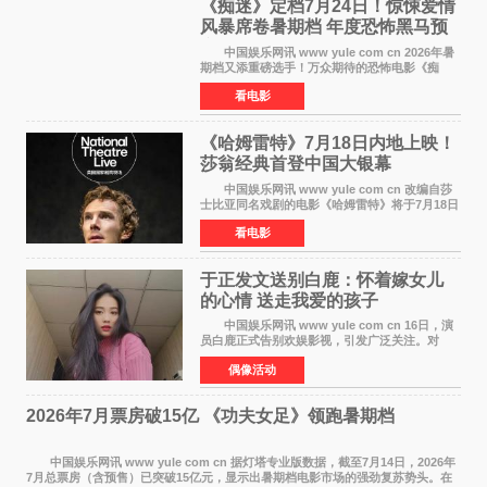
《痴迷》定档7月24日！惊悚爱情
风暴席卷暑期档 年度恐怖黑马预
定
中国娱乐网讯 www yule com cn 2026年暑
期档又添重磅选手！万众期待的恐怖电影《痴
迷》今日正式官宣定档，将于7月24日登陆内地各
看电影
大院线。这部被业内专家誉为新世代爆款恐怖电
影的作品，将为
《哈姆雷特》7月18日内地上映！
莎翁经典首登中国大银幕
中国娱乐网讯 www yule com cn 改编自莎
士比亚同名戏剧的电影《哈姆雷特》将于7月18日
在中国内地上映。这部跨越四百年的文学经典被
看电影
搬上大银幕，为观众带来一场视觉与听觉的双重
盛宴。 《
于正发文送别白鹿：怀着嫁女儿
的心情 送走我爱的孩子
中国娱乐网讯 www yule com cn 16日，演
员白鹿正式告别欢娱影视，引发广泛关注。对
此，欢娱影视创始人于正在社交平台发文回应，
偶像活动
字里行间流露不舍与祝福。 于正透露，以前
每次有演员到期不
2026年7月票房破15亿 《功夫女足》领跑暑期档
中国娱乐网讯 www yule com cn 据灯塔专业版数据，截至7月14日，2026年
7月总票房（含预售）已突破15亿元，显示出暑期档电影市场的强劲复苏势头。在