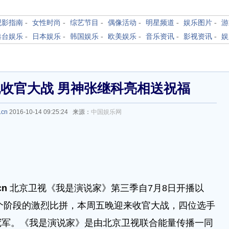
观影指南
-
女性时尚
-
综艺节目
-
偶像活动
-
明星频道
-
娱乐图片
-
游
港台娱乐
-
日本娱乐
-
韩国娱乐
-
欧美娱乐
-
音乐资讯
-
影视资讯
-
娱
收官大战 男神张继科亮相送祝福
.cn
2016-10-14 09:25:24 来源：
中国娱乐网
cn
北京卫视《我是演说家》第三季自7月8日开播以
三个阶段的激烈比拼，本周五晚迎来收官大战，四位选手
冠军。《我是演说家》是由北京卫视联合能量传播一同