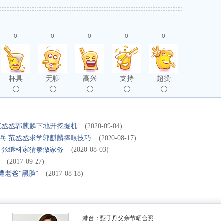
0
0
0
0
0
杯具
无聊
高兴
支持
超赞
范丞丞郭麒麟下地开挖掘机
(2020-09-04)
乓 范丞丞求学郭麒麟捧哏技巧
(2020-08-17)
 张继科家猜拳做家务
(2020-08-03)
(2017-09-27)
遭老爸“黑脸”
(2017-08-18)