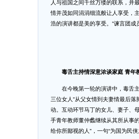
人与祖国之间千丝万缕的联系，并最
情并茂如同涓涓细流般让人享受，主
浩的演讲都是美的享受。”谏言团成
毒舌主持情深意浓谈家庭 青年
在今晚第一轮的演讲中，毒舌主持
三位女人”从父女情到夫妻情最后落
动。互动环节马丁的女儿、妻子、
手青年教师董仲蠡继续从其所从事的
给你所鄙视的人”，一句“为国为民侠