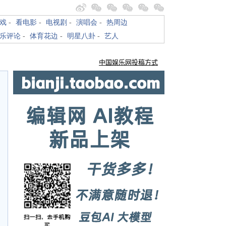
戏
-
看电影
-
电视剧
-
演唱会
-
热周边
乐评论
-
体育花边
-
明星八卦
-
艺人