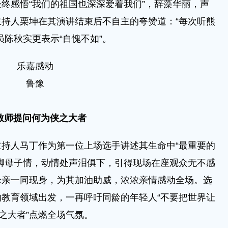
终感悟“我们的祖国也深深爱着我们”，辞藻华丽，声
持人栗坤在其演讲结束后不自主的夸赞道：“每次听熊
员陈秋实更表示“自愧不如”。
乐嘉感动
鲁豫
教师提问何为侠之大者
人马丁作为第一位上场选手讲述其生命中“最重要的
脚母子情，动情处声泪俱下，引得现场在座观众无不感
母亲一同现身，为其加油助威，浓浓亲情感动全场。选
教育领域出发，一再呼吁同龄的年轻人“不要把世界让
之大者”点燃全场气氛。