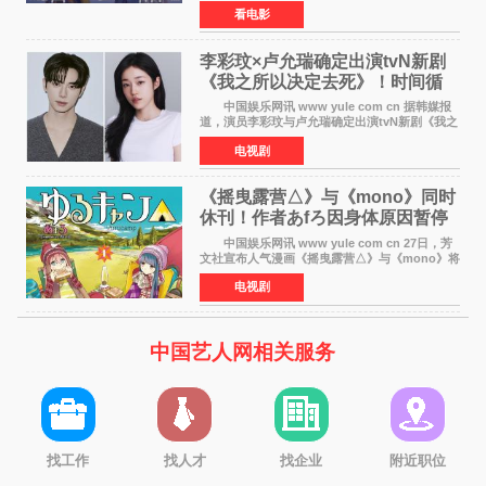
开特报影像，正式定档11月27日上映。 本片
看电影
改编自三秋缒同名小说，编剧由曾执笔《孤独摇
滚！》的吉田惠
李彩玟×卢允瑞确定出演tvN新剧
《我之所以决定去死》！时间循
环青春爱情来袭
中国娱乐网讯 www yule com cn 据韩媒报
道，演员李彩玟与卢允瑞确定出演tvN新剧《我之
所以决定去死》，分别担任男女主角。该剧预计
电视剧
将于明年播出，引发观众期待。 本剧改编自
NAVER同名人气
《摇曳露营△》与《mono》同时
休刊！作者あfろ因身体原因暂停
双连载
中国娱乐网讯 www yule com cn 27日，芳
文社宣布人气漫画《摇曳露营△》与《mono》将
暂停连载一段时间，原因是漫画家あfろ身体状况
电视剧
不佳。 编辑部表示：一直承蒙各位对
《mono》的喜爱，
中国艺人网相关服务
找工作
找人才
找企业
附近职位