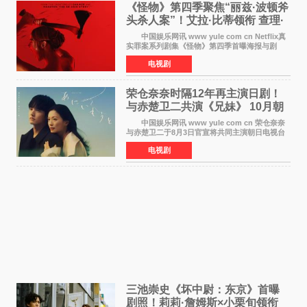
《怪物》第四季聚焦“丽兹·波顿斧
头杀人案”！艾拉·比蒂领衔 查理·
汉纳姆、莎拉·保
中国娱乐网讯 www yule com cn Netflix真
实罪案系列剧集《怪物》第四季首曝海报与剧
照，聚焦鹅妈妈童谣亦有记载的著名血腥杀人案
电视剧
——丽兹·波顿砍死生父与继母案。 本季由艾
拉·比蒂饰
荣仓奈奈时隔12年再主演日剧！
与赤楚卫二共演《兄妹》 10月朝
日新档开播
中国娱乐网讯 www yule com cn 荣仓奈奈
与赤楚卫二于8月3日官宣将共同主演朝日电视台
日剧《兄妹》（10月开播，每周六晚10点播
电视剧
出）。这也是荣仓奈奈继TBS剧集《为了N》之
后，暌违12年再度担
三池崇史《坏中尉：东京》首曝
剧照！莉莉·詹姆斯×小栗旬领衔