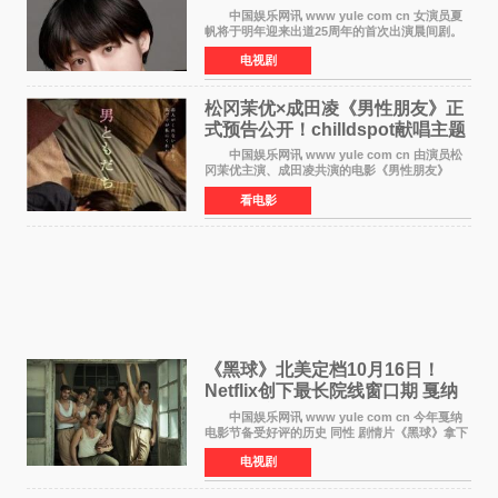
中国娱乐网讯 www yule com cn 女演员夏
帆将于明年迎来出道25周年的首次出演晨间剧。
NHK于8月4日宣布她将出演明年（2027年度）上
电视剧
半期的晨间剧《巡游的天鹅》，饰演与女主角森
田望智饰演的生
松冈茉优×成田凌《男性朋友》正
式预告公开！chilldspot献唱主题
曲​
中国娱乐网讯 www yule com cn 由演员松
冈茉优主演、成田凌共演的电影《男性朋友》
（三岛有纪子执导，11月6日上映）于8月5日公开
看电影
正式视觉图与正式预告片。同时，三人乐队
chilldspot为该片创
《黑球》北美定档10月16日！
Netflix创下最长院线窗口期 戛纳
最佳导演加持
中国娱乐网讯 www yule com cn 今年戛纳
电影节备受好评的历史 同性 剧情片《黑球》拿下
Netflix美国发行电影的最长院线放映期——该片
电视剧
最新定档今年10月16日美国影院上映（此前定档
11月6日，如