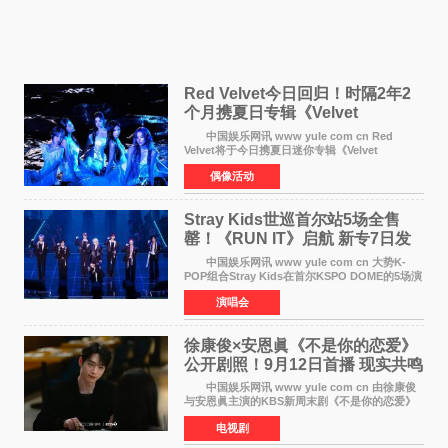
Red Velvet今日回归！时隔2年2
个月携夏日专辑《Velvet
Summer》重启完整体活动
中国娱乐网讯 www yule com cn Red
Velvet将于今日携夏日迷你专辑《Velvet
Summer》时隔2年2个月重启完整体活动。这张
偶像活动
于8月3日发行的专辑，主打柔和成熟氛围的夏日
音乐，收录了成员们想着
Stray Kids世巡首尔站5场全售
罄！《RUN IT》启航 新专7日发
行
中国娱乐网讯 www yule com cn 大势K-
POP组合Stray Kids在首尔KSPO DOME的5场演
唱会全部售罄，为新世界巡演拉开序幕。据所属
演唱会
社JYP娱乐透露，Stray Kids于上月25至26日、
29日及本月1至2日
徐康俊×安恩眞《不是你的恋爱》
公开剧照！9月12日首播 现实共鸣
罗曼史来袭
中国娱乐网讯 www yule com cn 由徐康俊
与安恩眞主演的KBS新周末剧《不是你的恋爱》
于近日公开首波剧照，正式定档9月12日首
电视剧
播。 剧照中，徐康俊与安恩眞并肩而坐，眼
神中流露出复杂而微