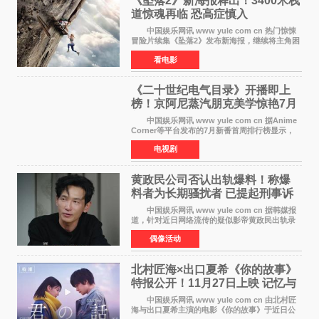
《坠落2》新海报释出！3400米栈
道惊魂再临 恐高症慎入
中国娱乐网讯 www yule com cn 热门惊悚
冒险片续集《坠落2》发布新海报，继续将主角困
于绝境高处——这一次，是摇摇欲坠的徒步栈
看电影
道。该片将于今年9月2日北美上映，恐高症患者
请提前做好心理
《二十世纪电气目录》开播即上
榜！京阿尼蒸汽朋克美学惊艳7月
新番季
中国娱乐网讯 www yule com cn 据Anime
Corner等平台发布的7月新番首周排行榜显示，
由京都动画制作的《二十世纪电气目录》在多个
电视剧
榜单中表现亮眼，位列AniLab全球TOP10第十
名。该剧改编自结
黄政民公司否认出轨爆料！称爆
料者为长期骚扰者 已提起刑事诉
讼
中国娱乐网讯 www yule com cn 据韩媒报
道，针对近日网络流传的疑似影帝黄政民出轨录
音及短信爆料，黄政民所属经纪公司于今日正式
偶像活动
发表声明，明确否认相关传闻。 公司表示，
爆料者是一名长
北村匠海×出口夏希《你的故事》
特报公开！11月27日上映 记忆与
初恋的奇幻交织
中国娱乐网讯 www yule com cn 由北村匠
海与出口夏希主演的电影《你的故事》于近日公