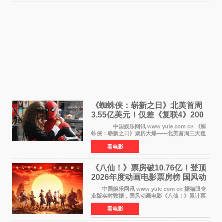
《蜘蛛侠：崭新之日》北美首周
3.55亿美元！仅差《复联4》200
万 影史第二全球开画
中国娱乐网讯 www yule com cn 《蜘
蛛侠：崭新之日》票房大爆——北美首周三天粗
报3 55亿美元，仅比影史最高北美开画《复仇者
看电影
联盟4：终局之战》的3 571亿美元少200万出头，
精报调整后仍
《八仙！》票房破10.76亿！登顶
2026年度动画电影票房榜 国风动
画逆袭暑期档
中国娱乐网讯 www yule com cn 据猫眼专
业版实时数据，国风动画电影《八仙！》累计票
房突破10 76亿元，超过《熊出没·年年有熊》，
看电影
暂列2026年度动画影片票房榜冠军。该片自暑期
档登陆院线以