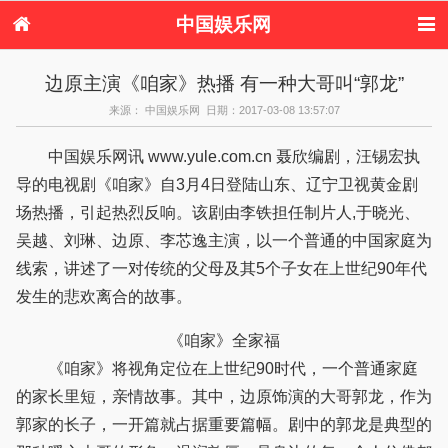
中国娱乐网
首页
新闻
女性
看电影
边原主演《咱家》热播 有一种大哥叫“郭龙”
电视剧
演唱会
综艺节目
偶像活动
来源： 中国娱乐网 日期：2017-03-08 13:57:07
热周边
中国娱乐网讯 www.yule.com.cn 聂欣编剧，汪锡宏执
导的电视剧《咱家》自3月4日登陆山东、辽宁卫视黄金剧
场热播，引起热烈反响。该剧由李铁担任制片人,于晓光、
吴越、刘琳、边原、李芯逸主演，以一个普通的中国家庭为
线索，讲述了一对传统的父母及其5个子女在上世纪90年代
发生的悲欢离合的故事。
《咱家》全家福
《咱家》将视角定位在上世纪90时代，一个普通家庭
的家长里短，亲情故事。其中，边原饰演的大哥郭龙，作为
郭家的长子，一开篇就占据重要篇幅。剧中的郭龙是典型的