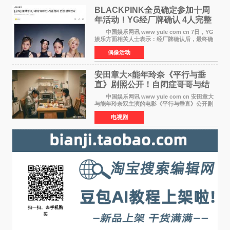
BLACKPINK全员确定参加十周
年活动！YG经厂牌确认 4人完整
体合体成行
中国娱乐网讯 www yule com cn 7日，YG
娱乐方面相关人士表示：经厂牌确认后，最终确
定4名成员均将出席。YG方面最终确认了智秀、
偶像活动
JENNIE、ROS&Eacute;、LISA四位
BLACKPINK成员全员出席，使组
安田章大×能年玲奈《平行与垂
直》剧照公开！自闭症哥哥与结
婚前夕妹妹直面未来
中国娱乐网讯 www yule com cn 安田章大
与能年玲奈双主演的电影《平行与垂直》公开剧
照，该片将于8月28日上映。 本片围绕患有自
电视剧
闭症谱系障碍的哥哥大贵（安田章大 饰）与即将
结婚的妹妹