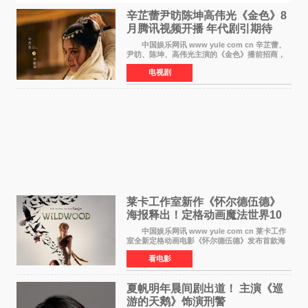
辛芷蕾尹昉陈坤高伟光《金色》8
月腾讯视频开播 年代剧引期待
中国娱乐网讯 www yule com cn 辛芷蕾、
尹昉、陈坤、高伟光主演的《金色》播前招商，
预计8月腾讯视频开播。这部年代剧汇集了众多实
电视剧
力派演员，阵容强大，引发了观众的广泛关
注。 《金色》
莱卡工作室新作《怀尔德伍德》
海报释出！定格动画魔法世界10
月开启
中国娱乐网讯 www yule com cn 莱卡工作
室全新定格动画电影《怀尔德伍德》发布首款海
报，女孩为找回弟弟走入黑暗、宏大的林中魔法
看电影
世界，一场关于勇气与亲情的奇幻冒险即将展
开。 本片由特
夏帆明年晨间剧出道！ 主演《巡
游的天鹅》饰演刑警