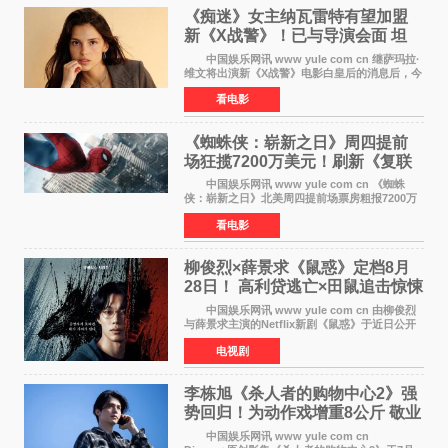
《痴迷》女主纳瓦雷特有望加盟
新《X战警》！已与导演会面 坦
言“魔形女一直很酷”
中国娱乐网讯 www yule com cn 继萨玛拉·
维文将出演新《X战警》电影白皇后的消息后，今
年暑期档大热恐怖片《痴迷》女主角印达·纳瓦雷
看电影
特也有望加盟这部备受瞩目的漫威新作——目前
还处于有
《蜘蛛侠：崭新之日》周四提前
场狂揽7200万美元！刷新《复联
4》保持影史纪录
中国娱乐网讯 www yule com cn 《蜘蛛
侠：崭新之日》北美周四提前场票房粗报7200万
美元，创下影史单片北美提前场票房新纪录——
看电影
此前该纪录由《复仇者联盟4：终局之战》的6000
万美元保持，本
柳俊烈×薛景求《鼠惑》定档8月
28日！ 高利贷逃亡×田鼠追击惊悚
来袭
中国娱乐网讯 www yule com cn 由柳俊烈
与薛景求主演的Netflix新剧《鼠惑》于近日公开
主海报，正式定档8月28日上线。 海报中，柳
电视剧
俊烈与薛景求背对背站立，各自朝向相反方向，
幽暗的色调与
李栋旭《杀人者的购物中心2》强
势回归！为动作戏增重8公斤 敬业
获赞
中国娱乐网讯 www yule com cn