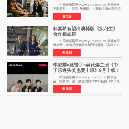
黑色惊悚再升级
中国娱乐网讯 www yule com cn 三池崇史
导演新片——莉莉·詹姆斯、小栗旬主演的黑色惊
悚电影《坏中尉：东京》首曝剧照。继阿贝尔·费
看电影
拉拉&times;哈威·凯特尔的1992年《坏中尉》和
沃纳·赫
韩素希有望出演韩版《实习生》
合作崔岷植
中国娱乐网讯 www yule com cn 据韩媒报
道表示，女演员韩素希有望通过韩版《实习生》
回归荧幕，合作前辈演员崔岷植。 根据消息
电视剧
表示，演员韩素希目前已经结束了电视剧《Y计
划》的拍摄工
李浚赫×徐贤宇×吴代焕主演《中
了乐透头奖也要上班》9月上线！
TVING先网后台
中国娱乐网讯 www yule com cn 由李浚
赫、徐贤宇、吴代焕主演的TVING新剧《中了乐
透头奖也要上班》定档9月10日播出，随后于9月
电视剧
14日起登陆tvN月火档，实现先网后台双平台播出
模式。 本剧改