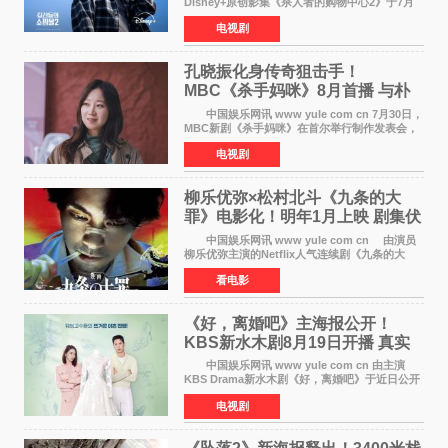
Disney+原创影集《杀人者的购物中心2》于7月
22日正式上线，由男神李栋旭主演的郑进湾以2 0
电视剧
完全体强势回归。该剧第一季曾被《纽约时报》
评选为全球最佳影集之一
孔晓振化身传奇狙击手！
MBC《杀手妈咪》8月首播 与朴
恩斌展开收视对决
中国娱乐网讯 www yule com cn 7月30日，
MBC新剧《杀手妈咪》在首尔举行制作发表会，
主演孔晓振、郑准元、李相二、无真星、崔宇
电视剧
成、李银泉等人一同出席，为新剧宣传造势。这
是孔晓振继《毛骨
柳乐优弥×松村北斗《九条的大
罪》电影化！明年1月上映 剧集伏
笔将全面揭晓
中国娱乐网讯 www yule com cn 由演员
柳乐优弥主演的Netflix人气连续剧《九条的大
罪》正式宣布改编为电影，将于明年1月8日全国
看电影
上映。柳乐优弥与SixTONES松村北斗再度联
手，为观众带来这部
《好，离婚吧》主海报公开！
KBS新水木剧8月19日开播 真实
离婚体验记来袭
中国娱乐网讯 www yule com cn 由主演
KBS Drama新水木剧《好，离婚吧》于近日公开
主海报，正式进入开播倒计时。 海报中，男
电视剧
女主角背对背站立，各自望向不同方向，中央的
空白与冷漠的表情