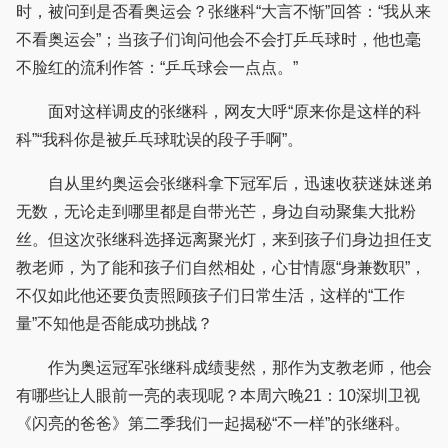
时，被问到是否看奥运会？张继科“大言不惭”回答：“我从来
不看奥运会”；当孩子们询问他会不会打乒乓球时，他也毫
不脸红的流利作答：“乒乓球会一点点。”
面对这样调皮的张继科，网友大呼“原来你是这样的科
科”“我科你是被乒乓球耽误的段子手啊”。
自从里约奥运会张继科拿下冠军后，迅速收获迷妹迷弟
无数，无论走到哪里都是自带光芒，身边自动聚集大批粉
丝。但这次张继科选择远离聚光灯，来到孩子们身边担任支
教老师，为了能和孩子们自然相处，心甘情愿“身兼数职”，
不仅如此他还要负责照顾孩子们日常生活，这样的“工作
量”不知他是否能成功挑战？
作为奥运冠军张继科成绩斐然，那作为支教老师，他会
有哪些让人眼前一亮的表现呢？本周六晚21：10深圳卫视
《闪亮的爸爸》第二季我们一起揭秘“不一样”的张继科。