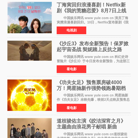
丁海寅回归浪漫喜剧！Netflix新
剧《我的荒糖恋爱》8月7日上线
中国娱乐网讯 www yule com cn 演员丁海
寅携浪漫喜剧回归。10日，Netflix宣布新剧《我
的荒糖恋爱》将于下月7日上线。 《我的荒糖
电视剧
恋爱》是一部浪漫喜剧，讲述患上失忆症的检察
官高恩彩与
《沙丘3》发布全新预告！保罗掀
起宇宙圣战 契妮踏上反抗之路
中国娱乐网讯 www yule com cn 科幻史诗
冒险片《沙丘3》于今日发布全新预告，为这部三
部曲最终章揭开神秘面纱。预告中展现了17年过
看电影
去后，保罗·厄崔迪以穆阿迪布之名登基称帝，发
动了一场
《功夫女足》预售票房破4000
万！周星驰新作强势领跑暑期档
中国娱乐网讯 www yule com cn 周星驰新
作《功夫女足》未映先爆，映前2天点映及预售总
票房已突破4000万大关，成为暑期档最受期待的
看电影
电影之一。这部融合功夫元素与足球题材的喜剧
电影，将于7月
道枝骏佑主演《皎洁深宵之月》
主题曲由浪花男子献唱 新曲
《Moonlit》预告公开
中国娱乐网讯 www yule com cn道枝骏佑