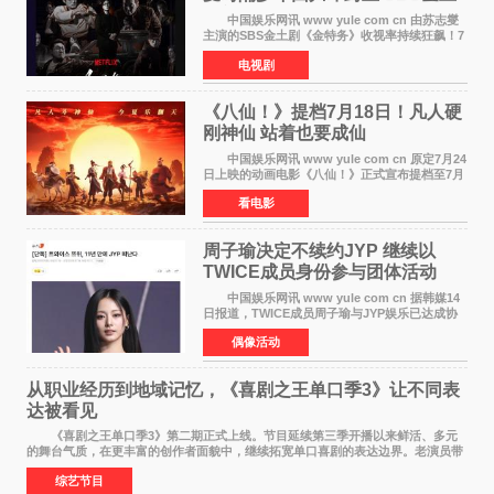
剧新纪录诞生
中国娱乐网讯 www yule com cn 由苏志燮
主演的SBS金土剧《金特务》收视率持续狂飙！7
月11日播出的第6集全国平均收视率高达22 3%，
电视剧
瞬间最高更冲上26 4%，不仅再度刷新自身纪
录，更稳坐同时段
《八仙！》提档7月18日！凡人硬
刚神仙 站着也要成仙
中国娱乐网讯 www yule com cn 原定7月24
日上映的动画电影《八仙！》正式宣布提档至7月
18日。这部国风动画大片将八仙过海，各显神通
看电影
这句刻在国人DNA里的俗语玩出了新花样——影
片讲述凡人
周子瑜决定不续约JYP 继续以
TWICE成员身份参与团体活动
中国娱乐网讯 www yule com cn 据韩媒14
日报道，TWICE成员周子瑜与JYP娱乐已达成协
议，不再续签个人专属合约，但她将继续参与
偶像活动
TWICE的完整团体活动。 周子瑜于2015年通
过生存节目《SIXTE
从职业经历到地域记忆，《喜剧之王单口季3》让不同表
达被看见
《喜剧之王单口季3》第二期正式上线。节目延续第三季开播以来鲜活、多元
的舞台气质，在更丰富的创作者面貌中，继续拓宽单口喜剧的表达边界。老演员带
着更加成熟的文本与舞台掌控回归，新面孔则
综艺节目