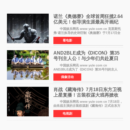
诺兰《奥德赛》全球首周狂揽2.64
亿美元！创导演生涯最高开画纪
录
中国娱乐网讯 www yule com cn 克里斯托
弗·诺兰执导的史诗巨制《奥德赛》于7月17日全
球上映，首周末票房表现远超预期——北美首周
看电影
三天粗报1 245亿美元（开画3919馆），全球首周
2 641亿美元
AND2BLE成为《DICON》第35
号刊主人公！与少年们共赴夏日
之约
中国娱乐网讯 www yule com cn
AND2BLE成为了《DICON》第35号刊的主人
公，本期标题为And The Summer。作为出道后
偶像活动
首次担任杂志画报主角的完整体，AND2BLE用清
澈的少年感与全新的夏天相遇了
肖战《藏海传》7月18日东方卫视
上星复播！古装权谋大戏再掀收
视热潮
中国娱乐网讯 www yule com cn 7月18日，
由肖战主演的古装权谋剧《藏海传》正式在东方
卫视上星复播，引发广泛关注。该剧此前已在网
电视剧
络平台播出，凭借精良制作和紧凑剧情收获不俗
口碑，此次上