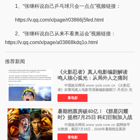
1、“张继科说自己乒乓球只会一点点”视频链接：
https://v.qq.com/x/page/r03866j5fed.html
2、“张继科说自己从来不看奥运会”视频链接：
https://v.qq.com/x/page/a03868kdq1o.html
推荐新闻
《火影忍者》真人电影编剧解读
鸣人核心弧光：从局外人之痛到
自我觉醒
中国娱乐网讯 www yule com cn 《火影忍
者》好莱坞真人电影导演兼编剧德斯汀·丹尼尔·克
雷顿近日在采访中分享了对主角鸣人成长弧光的
看电影
理解，透露电影将深入探索鸣人作为局外人的情
感历程。
暑期档票房破40亿！《群星闪耀
时》提档7月25日 科幻巨制加入战
局
中国娱乐网讯 www yule com cn 据网络平
台数据，截至7月18日，2026年暑期档总票房
（含预售）已正式突破40亿元大关，年度总票房
看电影
也随之逼近197亿元。超百部中外佳片同台竞技，