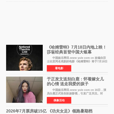
《哈姆雷特》7月18日内地上映！
莎翁经典首登中国大银幕
中国娱乐网讯 www yule com cn 改编自莎
士比亚同名戏剧的电影《哈姆雷特》将于7月18日
在中国内地上映。这部跨越四百年的文学经典被
看电影
搬上大银幕，为观众带来一场视觉与听觉的双重
盛宴。 《
于正发文送别白鹿：怀着嫁女儿
的心情 送走我爱的孩子
中国娱乐网讯 www yule com cn 16日，演
员白鹿正式告别欢娱影视，引发广泛关注。对
此，欢娱影视创始人于正在社交平台发文回应，
偶像活动
字里行间流露不舍与祝福。 于正透露，以前
每次有演员到期不
2026年7月票房破15亿 《功夫女足》领跑暑期档