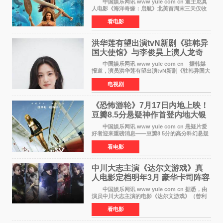
中国娱乐网讯 www yule com cn 迪士尼真
人电影《海洋奇缘：启航》北美首周末三天仅收
4300万美元（开画3827馆），中国内地首周票房
看电影
仅840万元人民币，全球开画票房约9500万美
元，远低于业内
洪华莲有望出演tvN新剧《驻韩异
国大使馆》与李俊昊上演人龙奇
幻罗曼史
中国娱乐网讯 www yule com cn 据韩媒
报道，演员洪华莲有望出演tvN新剧《驻韩异国大
使馆》女主角，与李俊昊合作，引发观众期
电视剧
待。 该剧讲述了一位因管理驻韩异国大使馆
（负责管理居住在大
《恐怖游轮》7月17日内地上映！
豆瓣8.5分悬疑神作首登内地大银
幕
中国娱乐网讯 www yule com cn 悬疑片爱
好者迎来重磅消息——豆瓣8 5分的高分科幻悬疑
电影《恐怖游轮》正式宣布定档7月17日在内地上
看电影
映。这部由英国导演克里斯托弗·史密斯执导、惊
悚片女王梅
中川大志主演《达尔文游戏》真
人电影定档明年3月 豪华卡司阵容
公开
中国娱乐网讯 www yule com cn 据悉，由
演员中川大志主演的电影《达尔文游戏》（曾利
文彦执导）将于明年3月12日上映，该消息于7月9
看电影
日公布。 本片为累计发行量突破1000万册的
同名漫画的真