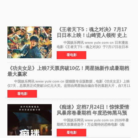
《王者天下5：魂之对决》7月17
日日本上映！山崎贤人领衔 史上
最大“函谷关防卫战”
中国娱乐网讯 www yule com cn 日本漫改
电影《王者天下5：魂之对决》于7月17日在日本
全国上映。这部由佐藤信介执导、山崎贤人主演
看电影
的历史动作片，改编自原泰久同名人气漫画，继
续讲述信和漂
《功夫女足》上映7天票房破10亿！周星驰新作成暑期档
最大赢家
中国娱乐网讯 www yule com cn 据猫眼专业版数据，电影《功夫女足》上映
仅7天，总票房正式突破10亿元大关。这部由周星驰自编自导的喜剧大片，自7月11
日公映以来便展现出惊人的市场统治力。
看电影
《痴迷》定档7月24日！惊悚爱情
风暴席卷暑期档 年度恐怖黑马预
定
中国娱乐网讯 www yule com cn 2026年暑
期档又添重磅选手！万众期待的恐怖电影《痴
迷》今日正式官宣定档，将于7月24日登陆内地各
看电影
大院线。这部被业内专家誉为新世代爆款恐怖电
影的作品，将为