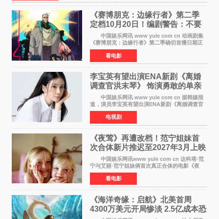
《赛博朋克：边缘行者》第二季
定档10月20日！编剧警告：不要
对角色投入太深
中国娱乐网讯 www yule com cn 动画剧集
《赛博朋克：边缘行者》第二季确切首播日期正
式敲定——将于10月20日在Netflix全球上线。此
看电影
前，Netflix韩国官方账号曾短暂出现这一日期信
息，随后迅
李宝英有望出演ENA新剧《离婚
调查官洪末琴》 饰演勇敢的单亲
妈妈家事调查官
中国娱乐网讯 www yule com cn 据韩媒报
道，演员李宝英有望出演ENA新剧《离婚调查官
洪末琴》女主角，引发观众期待。 李宝英在
电视剧
剧中饰演家庭法院家事调查官洪末琴一角——即
使在极限状况
《夜莺》再遭改档！范宁姐妹首
次合体新片推迟至2027年3月上映
中国娱乐网讯www yule com cn 达科塔·范
宁与艾丽·范宁姐妹俩首次真正合体的电影《夜
莺》再度改档，从原定的2027年2月12日推迟至
看电影
同年3月19日北美上映，片方希望借此利用春假档
期争取更多年轻
《海洋奇缘：启航》北美首周
4300万美元开局惨淡 2.5亿成本恐
巨亏1亿