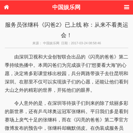
中国娱乐网
首页
新闻
女性
看电影
服务员张继科《闪爸2》已上线 称：从来不看奥运
电视剧
演唱会
综艺节目
偶像活动
会！
热周边
来源： 中国娱乐网 日期：2017-03-24 08:58:46
由深圳卫视和大业创智联合出品的《闪亮的爸爸》第二
季持续热播中。本周闪爸们为完成孩子们“想要看大海”的心
愿，决定将多彩课堂移出校园，兵分两路带孩子去往昆明和
深圳。在那里不仅可以实现孩子们的心愿，还能让他们看到
大山之外的精彩的世界，开拓他们的眼界。
令人意外的是，在深圳等待孩子们到来的除了炫丽多彩
的新世界，还有乒乓球奥运冠军张继科。平日我们多是看到
赛场上戾气十足的张继科，而在《闪亮的爸爸》第二季官方
微博发布的预告中，张继科却幽默俏皮。在伪装成服务员