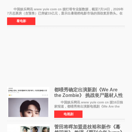
中国娱乐网讯 www yule com cn 据灯塔专业版数据，截至7月14日，2026年
7月总票房（含预售）已突破15亿元，显示出暑期档电影市场的强劲复苏势头。在
众多上映影片中，《功夫女足》《小黄人与大
看电影
都暻秀确定出演新剧《We Are
the Zombie》 挑战丧尸题材人性
喜剧
中国娱乐网讯 www yule com cn 据16日独
家报道，都暻秀将出演新电视剧《We Are the
Zombie》，在剧中饰演主演金仁钟一角，挑战与
电视剧
以往丧尸题材截然不同的人性喜剧。 新剧
《We Are t
菅田将晖加盟是枝裕和新作《蓦