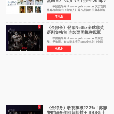
然回首》 饰演《周刊少年Jump》
编辑
中国娱乐网讯 www yule com cn 演员菅田
将晖将出演由《电锯人》等作品闻名的藤本树原
作漫画改编的电影《蓦然回首》（是枝裕和导
看电影
演）。菅田饰演的角色是初中时代两位主人公带
着完成的作品前去
《金部长》登顶Netflix全球非英
语剧集榜首 连续两周蝉联冠军
中国娱乐网讯 www yule com cn 由苏志
燮、尹敬淏、崔大勋主演的SBS金土剧《金部
长》持续席卷全球，收获海内外观众热烈反
电视剧
响。 15日，据Netflix官方排行榜网站Tudum
公布的数据，SBS金土剧《
《金特务》收视飙破22.3%！苏志
燮时隔多年回归即封王 SBS金土