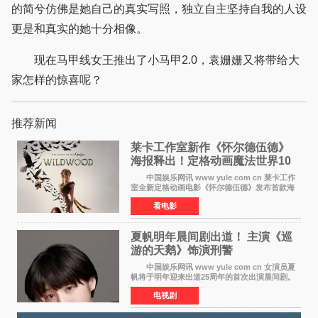
的简兮仿佛是她自己的真实写照，独立自主坚持自我的人设
更是和真实的她十分相像。
现在马甲线女王推出了小马甲2.0，袁姗姗又将带给大
家怎样的惊喜呢？
推荐新闻
莱卡工作室新作《怀尔德伍德》
海报释出！定格动画魔法世界10
月开启
中国娱乐网讯 www yule com cn 莱卡工作
室全新定格动画电影《怀尔德伍德》发布首款海
报，女孩为找回弟弟走入黑暗、宏大的林中魔法
看电影
世界，一场关于勇气与亲情的奇幻冒险即将展
开。 本片由特
夏帆明年晨间剧出道！ 主演《巡
游的天鹅》饰演刑警
中国娱乐网讯 www yule com cn 女演员夏
帆将于明年迎来出道25周年的首次出演晨间剧。
NHK于8月4日宣布她将出演明年（2027年度）上
电视剧
半期的晨间剧《巡游的天鹅》，饰演与女主角森
田望智饰演的生