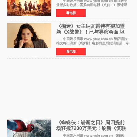
中国娱乐网讯 www yule com cn 据猫眼专
业版实时数据，国风动画电影《八仙！》累计票
房突破10 76亿元，超过《熊出没·年年有熊》，
看电影
暂列2026年度动画影片票房榜冠军。该片自暑期
档登陆院线以
《痴迷》女主纳瓦雷特有望加盟
新《X战警》！已与导演会面 坦
言“魔形女一直很酷”
中国娱乐网讯 www yule com cn 继萨玛拉·
维文将出演新《X战警》电影白皇后的消息后，今
年暑期档大热恐怖片《痴迷》女主角印达·纳瓦雷
看电影
特也有望加盟这部备受瞩目的漫威新作——目前
还处于有
《蜘蛛侠：崭新之日》周四提前
场狂揽7200万美元！刷新《复联
4》保持影史纪录
中国娱乐网讯 www yule com cn 《蜘蛛