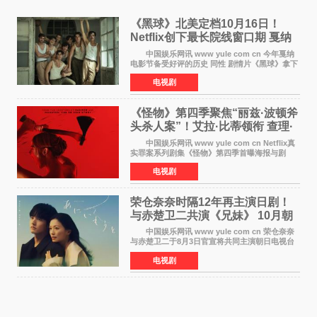
《黑球》北美定档10月16日！
Netflix创下最长院线窗口期 戛纳
最佳导演加持
中国娱乐网讯 www yule com cn 今年戛纳
电影节备受好评的历史 同性 剧情片《黑球》拿下
Netflix美国发行电影的最长院线放映期——该片
电视剧
最新定档今年10月16日美国影院上映（此前定档
11月6日，如
《怪物》第四季聚焦“丽兹·波顿斧
头杀人案”！艾拉·比蒂领衔 查理·
汉纳姆、莎拉·保
中国娱乐网讯 www yule com cn Netflix真
实罪案系列剧集《怪物》第四季首曝海报与剧
照，聚焦鹅妈妈童谣亦有记载的著名血腥杀人案
电视剧
——丽兹·波顿砍死生父与继母案。 本季由艾
拉·比蒂饰
荣仓奈奈时隔12年再主演日剧！
与赤楚卫二共演《兄妹》 10月朝
日新档开播
中国娱乐网讯 www yule com cn 荣仓奈奈
与赤楚卫二于8月3日官宣将共同主演朝日电视台
日剧《兄妹》（10月开播，每周六晚10点播
电视剧
出）。这也是荣仓奈奈继TBS剧集《为了N》之
后，暌违12年再度担