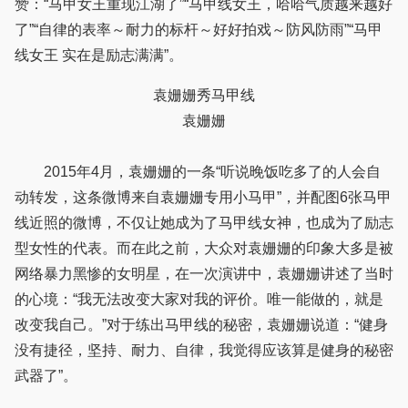
赞：“马甲女王重现江湖了”“马甲线女王，哈哈气质越来越好
了”“自律的表率～耐力的标杆～好好拍戏～防风防雨”“马甲
线女王 实在是励志满满”。
袁姗姗秀马甲线
袁姗姗
2015年4月，袁姗姗的一条“听说晚饭吃多了的人会自
动转发，这条微博来自袁姗姗专用小马甲”，并配图6张马甲
线近照的微博，不仅让她成为了马甲线女神，也成为了励志
型女性的代表。而在此之前，大众对袁姗姗的印象大多是被
网络暴力黑惨的女明星，在一次演讲中，袁姗姗讲述了当时
的心境：“我无法改变大家对我的评价。唯一能做的，就是
改变我自己。”对于练出马甲线的秘密，袁姗姗说道：“健身
没有捷径，坚持、耐力、自律，我觉得应该算是健身的秘密
武器了”。