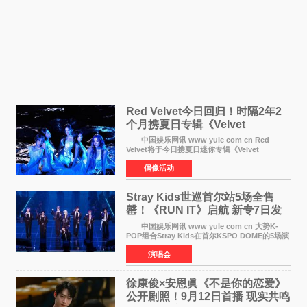
Red Velvet今日回归！时隔2年2
个月携夏日专辑《Velvet
Summer》重启完整体活动
中国娱乐网讯 www yule com cn Red
Velvet将于今日携夏日迷你专辑《Velvet
Summer》时隔2年2个月重启完整体活动。这张
偶像活动
于8月3日发行的专辑，主打柔和成熟氛围的夏日
音乐，收录了成员们想着
Stray Kids世巡首尔站5场全售
罄！《RUN IT》启航 新专7日发
行
中国娱乐网讯 www yule com cn 大势K-
POP组合Stray Kids在首尔KSPO DOME的5场演
唱会全部售罄，为新世界巡演拉开序幕。据所属
演唱会
社JYP娱乐透露，Stray Kids于上月25至26日、
29日及本月1至2日
徐康俊×安恩眞《不是你的恋爱》
公开剧照！9月12日首播 现实共鸣