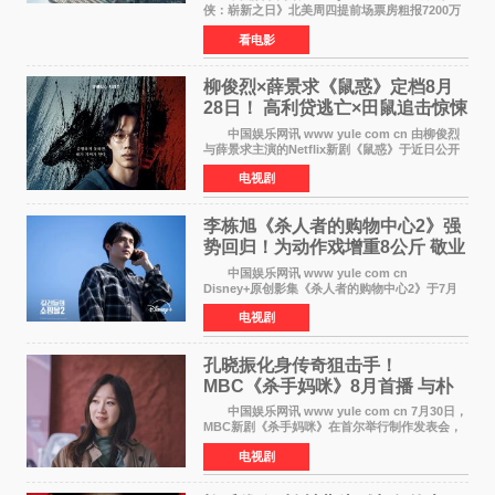
侠：崭新之日》北美周四提前场票房粗报7200万
美元，创下影史单片北美提前场票房新纪录——
看电影
此前该纪录由《复仇者联盟4：终局之战》的6000
万美元保持，本
柳俊烈×薛景求《鼠惑》定档8月
28日！ 高利贷逃亡×田鼠追击惊悚
来袭
中国娱乐网讯 www yule com cn 由柳俊烈
与薛景求主演的Netflix新剧《鼠惑》于近日公开
主海报，正式定档8月28日上线。 海报中，柳
电视剧
俊烈与薛景求背对背站立，各自朝向相反方向，
幽暗的色调与
李栋旭《杀人者的购物中心2》强
势回归！为动作戏增重8公斤 敬业
获赞
中国娱乐网讯 www yule com cn
Disney+原创影集《杀人者的购物中心2》于7月
22日正式上线，由男神李栋旭主演的郑进湾以2 0
电视剧
完全体强势回归。该剧第一季曾被《纽约时报》
评选为全球最佳影集之一
孔晓振化身传奇狙击手！
MBC《杀手妈咪》8月首播 与朴
恩斌展开收视对决
中国娱乐网讯 www yule com cn 7月30日，
MBC新剧《杀手妈咪》在首尔举行制作发表会，
主演孔晓振、郑准元、李相二、无真星、崔宇
电视剧
成、李银泉等人一同出席，为新剧宣传造势。这
是孔晓振继《毛骨