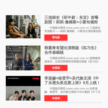
三池崇史《坏中尉：东京》首曝
剧照！莉莉·詹姆斯×小栗旬领衔
黑色惊悚再升级
中国娱乐网讯 www yule com cn 三池崇史
导演新片——莉莉·詹姆斯、小栗旬主演的黑色惊
悚电影《坏中尉：东京》首曝剧照。继阿贝尔·费
看电影
拉拉&times;哈威·凯特尔的1992年《坏中尉》和
沃纳·赫
韩素希有望出演韩版《实习生》
合作崔岷植
中国娱乐网讯 www yule com cn 据韩媒报
道表示，女演员韩素希有望通过韩版《实习生》
回归荧幕，合作前辈演员崔岷植。 根据消息
电视剧
表示，演员韩素希目前已经结束了电视剧《Y计
划》的拍摄工
李浚赫×徐贤宇×吴代焕主演《中
了乐透头奖也要上班》9月上线！
TVING先网后台
中国娱乐网讯 www yule com cn 由李浚
赫、徐贤宇、吴代焕主演的TVING新剧《中了乐
透头奖也要上班》定档9月10日播出，随后于9月
电视剧
14日起登陆tvN月火档，实现先网后台双平台播出
模式。 本剧改