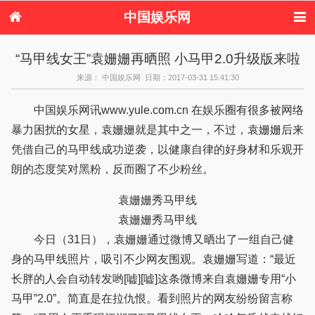
中国娱乐网
首页
新闻
女性
看电影
“马甲线女王”袁姗姗再晒照 小马甲2.0升级版来啦
电视剧
演唱会
综艺节目
偶像活动
来源： 中国娱乐网 日期：2017-03-31 15:41:30
热周边
中国娱乐网讯www.yule.com.cn 在娱乐圈有很多被网络
暴力困扰的女星，袁姗姗就是其中之一，不过，袁姗姗后来
凭借自己的马甲线成功逆袭，以健康自律的好身材和乐观开
朗的态度笑对黑粉，反而圈了不少粉丝。
袁姗姗秀马甲线
袁姗姗秀马甲线
今日（31日），袁姗姗通过微博又晒出了一组自己健
身的马甲线照片，吸引不少网友围观。袁姗姗写道：“最近
长胖的人会自动转发哟[嘘][嘘]这条微博来自袁姗姗专用“小
马甲”2.0”。简直是在拉仇恨。看到照片的网友纷纷留言称