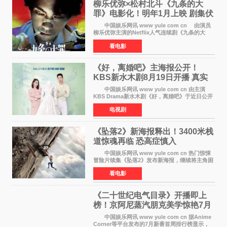
柳乐优弥×松村北斗《九条的大
罪》电影化！明年1月上映 剧集伏
笔将全面揭晓
中国娱乐网讯 www yule com cn 由演员
柳乐优弥主演的Netflix人气连续剧《九条的大
罪》正式宣布改编为电影，将于明年1月8日全国
看电影
上映。柳乐优弥与SixTONES松村北斗再度联
手，为观众带来这部
《好，离婚吧》主海报公开！
KBS新水木剧8月19日开播 真实
离婚体验记来袭
中国娱乐网讯 www yule com cn 由主演
KBS Drama新水木剧《好，离婚吧》于近日公开
主海报，正式进入开播倒计时。 海报中，男
电视剧
女主角背对背站立，各自望向不同方向，中央的
空白与冷漠的表情
《坠落2》新海报释出！3400米栈
道惊魂再临 恐高症慎入
中国娱乐网讯 www yule com cn 热门惊悚
冒险片续集《坠落2》发布新海报，继续将主角困
于绝境高处——这一次，是摇摇欲坠的徒步栈
看电影
道。该片将于今年9月2日北美上映，恐高症患者
请提前做好心理
《二十世纪电气目录》开播即上
榜！京阿尼蒸汽朋克美学惊艳7月
新番季
中国娱乐网讯 www yule com cn 据Anime
Corner等平台发布的7月新番首周排行榜显示，