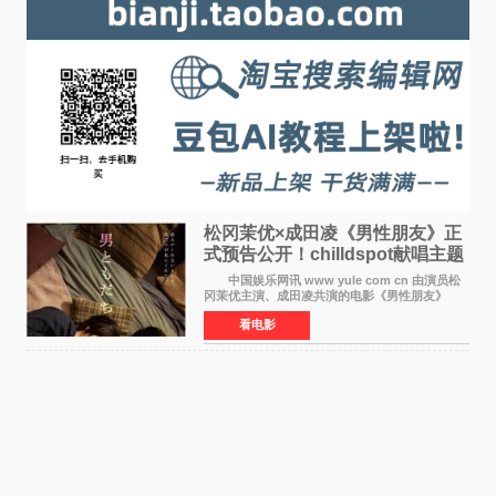
松冈茉优×成田凌《男性朋友》正
式预告公开！chilldspot献唱主题
曲​
中国娱乐网讯 www yule com cn 由演员松
冈茉优主演、成田凌共演的电影《男性朋友》
（三岛有纪子执导，11月6日上映）于8月5日公开
看电影
正式视觉图与正式预告片。同时，三人乐队
chilldspot为该片创