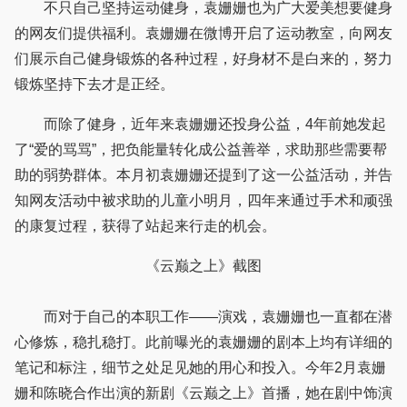
不只自己坚持运动健身，袁姗姗也为广大爱美想要健身
的网友们提供福利。袁姗姗在微博开启了运动教室，向网友
们展示自己健身锻炼的各种过程，好身材不是白来的，努力
锻炼坚持下去才是正经。
而除了健身，近年来袁姗姗还投身公益，4年前她发起
了“爱的骂骂”，把负能量转化成公益善举，求助那些需要帮
助的弱势群体。本月初袁姗姗还提到了这一公益活动，并告
知网友活动中被求助的儿童小明月，四年来通过手术和顽强
的康复过程，获得了站起来行走的机会。
《云巅之上》截图
而对于自己的本职工作——演戏，袁姗姗也一直都在潜
心修炼，稳扎稳打。此前曝光的袁姗姗的剧本上均有详细的
笔记和标注，细节之处足见她的用心和投入。今年2月袁姗
姗和陈晓合作出演的新剧《云巅之上》首播，她在剧中饰演