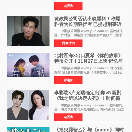
由京都动画制作的《二十世纪电气目录》在多个
电视剧
榜单中表现亮眼，位列AniLab全球TOP10第十
名。该剧改编自结
黄政民公司否认出轨爆料！称爆
料者为长期骚扰者 已提起刑事诉
讼
中国娱乐网讯 www yule com cn 据韩媒报
道，针对近日网络流传的疑似影帝黄政民出轨录
音及短信爆料，黄政民所属经纪公司于今日正式
偶像活动
发表声明，明确否认相关传闻。 公司表示，
爆料者是一名长
北村匠海×出口夏希《你的故事》
特报公开！11月27日上映 记忆与
初恋的奇幻交织
中国娱乐网讯 www yule com cn 由北村匠
海与出口夏希主演的电影《你的故事》于近日公
开特报影像，正式定档11月27日上映。 本片
看电影
改编自三秋缒同名小说，编剧由曾执笔《孤独摇
滚！》的吉田惠
李彩玟×卢允瑞确定出演tvN新剧
《我之所以决定去死》！时间循
环青春爱情来袭
中国娱乐网讯 www yule com cn 据韩媒报
道，演员李彩玟与卢允瑞确定出演tvN新剧《我之
所以决定去死》，分别担任男女主角。该剧预计
电视剧
将于明年播出，引发观众期待。 本剧改编自
NAVER同名人气
《摇曳露营△》与《mono》同时