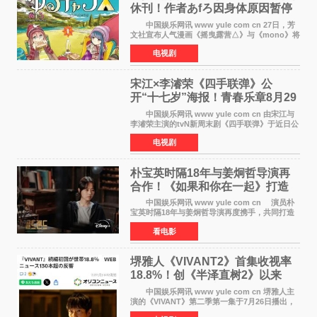
休刊！作者あfろ因身体原因暂停
双连载
中国娱乐网讯 www yule com cn 27日，芳
文社宣布人气漫画《摇曳露营△》与《mono》将
暂停连载一段时间，原因是漫画家あfろ身体状况
电视剧
不佳。 编辑部表示：一直承蒙各位对
《mono》的喜爱，
宋江×李濬荣《四手联弹》公
开“十七岁”海报！青春乐章8月29
日奏响
中国娱乐网讯 www yule com cn 由宋江与
李濬荣主演的tvN新周末剧《四手联弹》于近日公
开十七岁版海报，以充满青春气息的画面再度点
电视剧
燃观众期待。 海报中，宋江与李濬荣并肩站
在音乐教室的
朴宝英时隔18年与姜炯哲导演再
合作！《如果和你在一起》打造
奇幻浪漫喜剧
中国娱乐网讯 www yule com cn 演员朴
宝英时隔18年与姜炯哲导演再度携手，共同打造
备受期待的浪漫喜剧新作《如果和你在一起》
看电影
（暂定名）。据OSEN报道，朴宝英将出演该片
女主角，自2008年《
堺雅人《VIVANT2》首集收视率
18.8%！创《半泽直树2》以来
TBS周日剧场最高开局
中国娱乐网讯 www yule com cn 堺雅人主
演的《VIVANT》第二季第一集于7月26日播出，
首集收视率高达18 8%，成为自2020年《半泽直