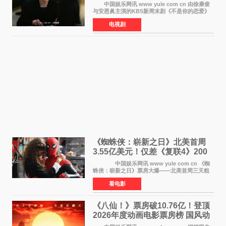
罗曼史来袭
中国娱乐网讯 www yule com cn 由徐康俊
与安恩眞主演的KBS新周末剧《不是你的恋爱》
于近日公开首波剧照，正式定档9月12日首
电视剧
播。 剧照中，徐康俊与安恩眞并肩而坐，眼
神中流露出复杂而微
《蜘蛛侠：崭新之日》北美首周
3.55亿美元！仅差《复联4》200
万 影史第二全球开画
中国娱乐网讯 www yule com cn 《蜘
蛛侠：崭新之日》票房大爆——北美首周三天粗
报3 55亿美元，仅比影史最高北美开画《复仇者
看电影
联盟4：终局之战》的3 571亿美元少200万出头，
精报调整后仍
《八仙！》票房破10.76亿！登顶
2026年度动画电影票房榜 国风动
画逆袭暑期档