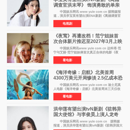
调查官洪末琴》 饰演勇敢的单亲
妈妈家事调查官
中国娱乐网讯 www yule com cn 据韩媒报
道，演员李宝英有望出演ENA新剧《离婚调查官
洪末琴》女主角，引发观众期待。 李宝英在
电视剧
剧中饰演家庭法院家事调查官洪末琴一角——即
使在极限状况
《夜莺》再遭改档！范宁姐妹首
次合体新片推迟至2027年3月上映
中国娱乐网讯www yule com cn 达科塔·范
宁与艾丽·范宁姐妹俩首次真正合体的电影《夜
莺》再度改档，从原定的2027年2月12日推迟至
看电影
同年3月19日北美上映，片方希望借此利用春假档
期争取更多年轻
《海洋奇缘：启航》北美首周
4300万美元开局惨淡 2.5亿成本恐
巨亏1亿
中国娱乐网讯 www yule com cn 迪士尼真
人电影《海洋奇缘：启航》北美首周末三天仅收
4300万美元（开画3827馆），中国内地首周票房
看电影
仅840万元人民币，全球开画票房约9500万美
元，远低于业内
洪华莲有望出演tvN新剧《驻韩异
国大使馆》与李俊昊上演人龙奇
幻罗曼史
中国娱乐网讯 www yule com cn 据韩媒
报道，演员洪华莲有望出演tvN新剧《驻韩异国大
使馆》女主角，与李俊昊合作，引发观众期