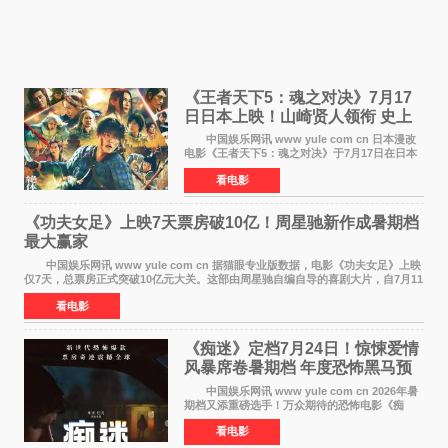
《王者天下5：魂之对决》7月17
日日本上映！山崎贤人领衔 史上
最大“函谷关防卫战”
中国娱乐网讯 www yule com cn 日本漫改
电影《王者天下5：魂之对决》于7月17日在日本
全国上映。这部由佐藤信介执导、山崎贤人主演
看电影
的历史动作片，改编自原泰久同名人气漫画，继
续讲述信和漂
《功夫女足》上映7天票房破10亿！周星驰新作成暑期档
最大赢家
中国娱乐网讯 www yule com cn 据猫眼专业版数据，电影《功夫女足》上映
仅7天，总票房正式突破10亿元大关。这部由周星驰自编自导的喜剧大片，自7月11
日公映以来便展现出惊人的市场统治力。
看电影
《痴迷》定档7月24日！惊悚爱情
风暴席卷暑期档 年度恐怖黑马预
定
中国娱乐网讯 www yule com cn 2026年暑
期档又添重磅选手！万众期待的恐怖电影《痴
迷》今日正式官宣定档，将于7月24日登陆内地各
看电影
大院线。这部被业内专家誉为新世代爆款恐怖电
影的作品，将为