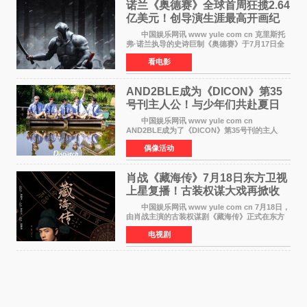
诺兰《奥德赛》全球首周狂揽2.64
亿美元！创导演生涯最高开画纪
录
中国娱乐网讯 www yule com cn 克里斯托
弗·诺兰执导的史诗巨制《奥德赛》于7月17日全
球上映，首周末票房表现远超预期——北美首周
看电影
三天粗报1 245亿美元（开画3919馆），全球首周
2 641亿美元
AND2BLE成为《DICON》第35
号刊主人公！与少年们共赴夏日
之约
中国娱乐网讯 www yule com cn
AND2BLE成为了《DICON》第35号刊的主人
公，本期标题为And The Summer。作为出道后
偶像活动
首次担任杂志画报主角的完整体，AND2BLE用清
澈的少年感与全新的夏天相遇了
肖战《藏海传》7月18日东方卫视
上星复播！古装权谋大戏再掀收
视热潮
中国娱乐网讯 www yule com cn 7月18日，
由肖战主演的古装权谋剧《藏海传》正式在东方
卫视上星复播，引发广泛关注。该剧此前已在网
电视剧
络平台播出，凭借精良制作和紧凑剧情收获不俗
口碑，此次上