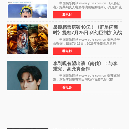
自我觉醒
中国娱乐网讯 www yule com cn 《火影忍
者》好莱坞真人电影导演兼编剧德斯汀·丹尼尔·克
雷顿近日在采访中分享了对主角鸣人成长弧光的
看电影
理解，透露电影将深入探索鸣人作为局外人的情
感历程。
暑期档票房破40亿！《群星闪耀
时》提档7月25日 科幻巨制加入战
局
中国娱乐网讯 www yule com cn 据网络平
台数据，截至7月18日，2026年暑期档总票房
（含预售）已正式突破40亿元大关，年度总票房
看电影
也随之逼近197亿元。超百部中外佳片同台竞技，
点燃了盛夏的电
李到晛有望出演《南伐》！与李
秉宪、高允真合作
中国娱乐网讯 www yule com cn 据韩媒报
道，演员李到晛有望出演动作古装电影《南
伐》，与李秉宪、高允真合作，引发关注。
看电影
该片为动作古装片，讲述朝鲜初期，为了解救被
倭寇绑走的俘虏，9