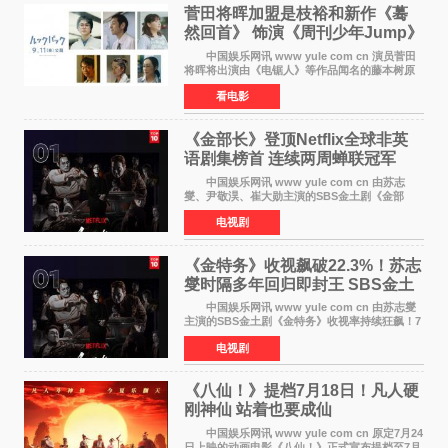
菅田将晖加盟是枝裕和新作《蓦
然回首》 饰演《周刊少年Jump》
编辑
中国娱乐网讯 www yule com cn 演员菅田
将晖将出演由《电锯人》等作品闻名的藤本树原
作漫画改编的电影《蓦然回首》（是枝裕和导
看电影
演）。菅田饰演的角色是初中时代两位主人公带
着完成的作品前去
《金部长》登顶Netflix全球非英
语剧集榜首 连续两周蝉联冠军
中国娱乐网讯 www yule com cn 由苏志
燮、尹敬淏、崔大勋主演的SBS金土剧《金部
长》持续席卷全球，收获海内外观众热烈反
电视剧
响。 15日，据Netflix官方排行榜网站Tudum
公布的数据，SBS金土剧《
《金特务》收视飙破22.3%！苏志
燮时隔多年回归即封王 SBS金土
剧新纪录诞生
中国娱乐网讯 www yule com cn 由苏志燮
主演的SBS金土剧《金特务》收视率持续狂飙！7
月11日播出的第6集全国平均收视率高达22 3%，
电视剧
瞬间最高更冲上26 4%，不仅再度刷新自身纪
录，更稳坐同时段
《八仙！》提档7月18日！凡人硬
刚神仙 站着也要成仙
中国娱乐网讯 www yule com cn 原定7月24
日上映的动画电影《八仙！》正式宣布提档至7月