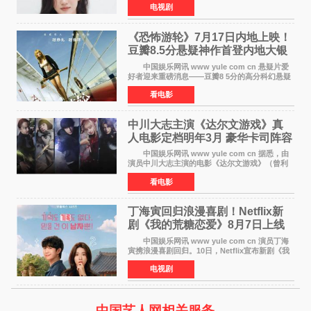
电视剧
待。 该剧讲述了一位因管理驻韩异国大使馆
（负责管理居住在大
《恐怖游轮》7月17日内地上映！
豆瓣8.5分悬疑神作首登内地大银
幕
中国娱乐网讯 www yule com cn 悬疑片爱
好者迎来重磅消息——豆瓣8 5分的高分科幻悬疑
电影《恐怖游轮》正式宣布定档7月17日在内地上
看电影
映。这部由英国导演克里斯托弗·史密斯执导、惊
悚片女王梅
中川大志主演《达尔文游戏》真
人电影定档明年3月 豪华卡司阵容
公开
中国娱乐网讯 www yule com cn 据悉，由
演员中川大志主演的电影《达尔文游戏》（曾利
文彦执导）将于明年3月12日上映，该消息于7月9
看电影
日公布。 本片为累计发行量突破1000万册的
同名漫画的真
丁海寅回归浪漫喜剧！Netflix新
剧《我的荒糖恋爱》8月7日上线
中国娱乐网讯 www yule com cn 演员丁海
寅携浪漫喜剧回归。10日，Netflix宣布新剧《我
的荒糖恋爱》将于下月7日上线。 《我的荒糖
电视剧
恋爱》是一部浪漫喜剧，讲述患上失忆症的检察
官高恩彩与
中国艺人网相关服务