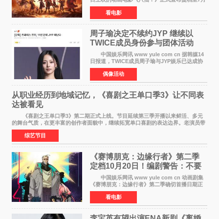
18日。这部国风动画大片将八仙过海，各显神通
看电影
这句刻在国人DNA里的俗语玩出了新花样——影
片讲述凡人
周子瑜决定不续约JYP 继续以
TWICE成员身份参与团体活动
中国娱乐网讯 www yule com cn 据韩媒14
日报道，TWICE成员周子瑜与JYP娱乐已达成协
议，不再续签个人专属合约，但她将继续参与
偶像活动
TWICE的完整团体活动。 周子瑜于2015年通
过生存节目《SIXTE
从职业经历到地域记忆，《喜剧之王单口季3》让不同表
达被看见
《喜剧之王单口季3》第二期正式上线。节目延续第三季开播以来鲜活、多元
的舞台气质，在更丰富的创作者面貌中，继续拓宽单口喜剧的表达边界。老演员带
着更加成熟的文本与舞台掌控回归，新面孔则
综艺节目
《赛博朋克：边缘行者》第二季
定档10月20日！编剧警告：不要
对角色投入太深
中国娱乐网讯 www yule com cn 动画剧集
《赛博朋克：边缘行者》第二季确切首播日期正
式敲定——将于10月20日在Netflix全球上线。此
看电影
前，Netflix韩国官方账号曾短暂出现这一日期信
息，随后迅
李宝英有望出演ENA新剧《离婚