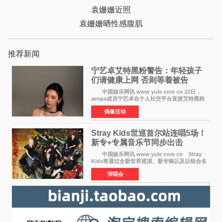
袁姗姗近照
袁姗姗晒性感腹肌
推荐新闻
宁艺卓艾特黑粉警告：年轻孩子
们​请健康上网 否则等着被告
中国娱乐网讯 www yule com cn 22日，
aespa成员宁艺卓在个人社交平台直接艾特黑粉
账号，正面喊话回应长期以来的恶意攻击，引发
偶像活动
广泛关注。 宁艺卓在文中表示，自己早已注
意到部分网友持续
Stray Kids世巡首尔站连唱5场！
新专+专属音乐节同步出击
中国娱乐网讯 www yule com cn Stray
Kids将通过全新世界巡演、新专辑以及以组合名
义打造的专属音乐节等一系列全球活动，开启事
演唱会
业发展的全新篇章。 Stray Kids将于7月25日
至26日、29日