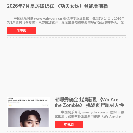
2026年7月票房破15亿 《功夫女足》领跑暑期档
中国娱乐网讯 www yule com cn 据灯塔专业版数据，截至7月14日，2026年
7月总票房（含预售）已突破15亿元，显示出暑期档电影市场的强劲复苏势头。在
众多上映影片中，《功夫女足》《小黄人与大
看电影
都暻秀确定出演新剧《We Are
the Zombie》 挑战丧尸题材人性
喜剧
中国娱乐网讯 www yule com cn 据16日独
家报道，都暻秀将出演新电视剧《We Are the
Zombie》，在剧中饰演主演金仁钟一角，挑战与
电视剧
以往丧尸题材截然不同的人性喜剧。 新剧
《We Are t