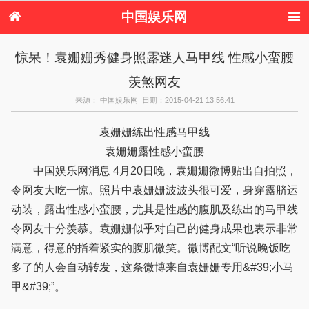
中国娱乐网
首页
新闻
女性
看电影
惊呆！袁姗姗秀健身照露迷人马甲线 性感小蛮腰
电视剧
演唱会
综艺节目
偶像活动
羡煞网友
热周边
来源： 中国娱乐网 日期：2015-04-21 13:56:41
袁姗姗练出性感马甲线
袁姗姗露性感小蛮腰
中国娱乐网消息 4月20日晚，袁姗姗微博贴出自拍照，
令网友大吃一惊。照片中袁姗姗波波头很可爱，身穿露脐运
动装，露出性感小蛮腰，尤其是性感的腹肌及练出的马甲线
令网友十分羡慕。袁姗姗似乎对自己的健身成果也表示非常
满意，得意的指着紧实的腹肌微笑。微博配文“听说晚饭吃
多了的人会自动转发，这条微博来自袁姗姗专用&#39;小马
甲&#39;”。