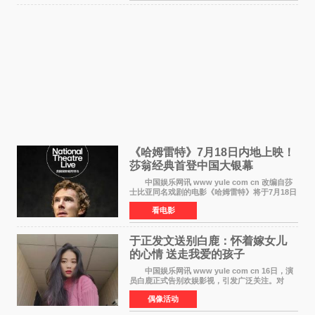
《哈姆雷特》7月18日内地上映！
莎翁经典首登中国大银幕
中国娱乐网讯 www yule com cn 改编自莎
士比亚同名戏剧的电影《哈姆雷特》将于7月18日
在中国内地上映。这部跨越四百年的文学经典被
看电影
搬上大银幕，为观众带来一场视觉与听觉的双重
盛宴。 《
于正发文送别白鹿：怀着嫁女儿
的心情 送走我爱的孩子
中国娱乐网讯 www yule com cn 16日，演
员白鹿正式告别欢娱影视，引发广泛关注。对
此，欢娱影视创始人于正在社交平台发文回应，
偶像活动
字里行间流露不舍与祝福。 于正透露，以前
每次有演员到期不