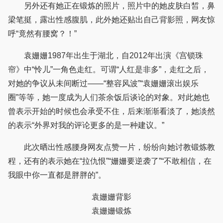
另外还有她正在锻炼的照片，照片中的她皮肤白皙，鼻
梁笔挺，露出性感腹肌，此外她还贴出自己背影照，网友惊
呼“竟然有腰窝？！”
袁姗姗1987年出生于湖北，自2012年出演《宫锁珠
帘》中“怜儿”一角色走红。可谓“人红是非多”，走红之后，
对她的争议从未间断过——“整容风波”“袁姗姗滚出娱乐
圈”等等，她一度成为人们茶余饭后谈论的对象。对此她也
曾表示开始的时候也会承受不住，后来渐渐看淡了，她淡然
的表示“外界对我的评论更多的是一种建议。”
此次晒出性感腰身网友点赞一片，纷纷向她讨教锻炼教
程，还有的表示她在“拉仇恨”“姗姗要逆袭了”“不敢相信，在
我眼中你一直都是胖胖的”。
袁姗姗背影
袁姗姗锻炼