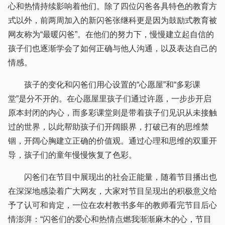
心和热情持续影响着他们。除了四位闪爸各具特色的教育方
式以外，前两周加入的新闪爸张继科更是因为鼓励式教育被
网友称为“最暖闪爸”。在他们的努力下，慢慢建立起自信的
孩子们也逐渐学会了如何正确与他人沟通，以及表达自己的
情感。
孩子的变化和闪爸们用心设置的“心愿屋”和“多彩课
堂”是分不开的。在心愿屋里孩子们通过许愿，一步步开启
原本封闭的内心，而多彩课堂则是带着孩子们见识从未接触
过的世界，以此帮助孩子们开阔眼界，打破已有的思维禁
锢，开阔心胸建立正确的价值观。通过心理和思维的双重开
导，孩子们的童年慢慢恢复了色彩。
闪爸们在节目中展现出的社会正能量，随着节目播出也
在深深地感染着广大网友，大家对节目呈现出的积极意义给
予了认可和肯定，一位在农村教书多年的教师看完节目后心
情澎湃：“闪爸们的爱心和热情点燃我渐渐麻木的心，节目