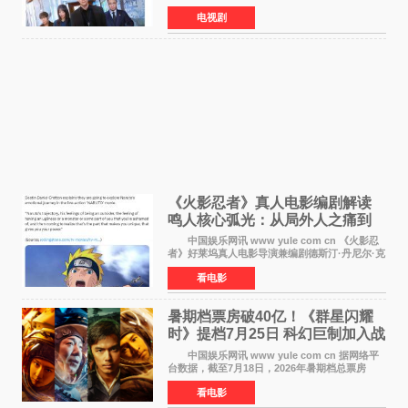
制作传闻划清界限，表示尚无定论。然而，业界
电视剧
却有传闻称已就《铁拳教育》第二季的制作展开
了讨论——《
《火影忍者》真人电影编剧解读
鸣人核心弧光：从局外人之痛到
自我觉醒
中国娱乐网讯 www yule com cn 《火影忍
者》好莱坞真人电影导演兼编剧德斯汀·丹尼尔·克
雷顿近日在采访中分享了对主角鸣人成长弧光的
看电影
理解，透露电影将深入探索鸣人作为局外人的情
感历程。
暑期档票房破40亿！《群星闪耀
时》提档7月25日 科幻巨制加入战
局
中国娱乐网讯 www yule com cn 据网络平
台数据，截至7月18日，2026年暑期档总票房
（含预售）已正式突破40亿元大关，年度总票房
看电影
也随之逼近197亿元。超百部中外佳片同台竞技，
点燃了盛夏的电