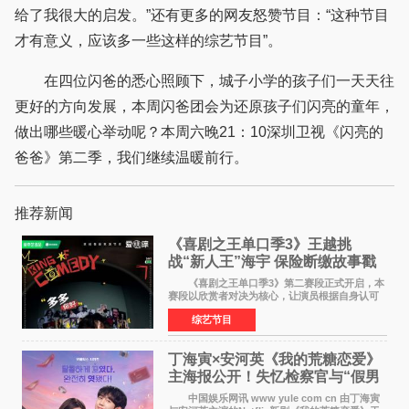
给了我很大的启发。”还有更多的网友怒赞节目：“这种节目
才有意义，应该多一些这样的综艺节目”。
在四位闪爸的悉心照顾下，城子小学的孩子们一天天往
更好的方向发展，本周闪爸团会为还原孩子们闪亮的童年，
做出哪些暖心举动呢？本周六晚21：10深圳卫视《闪亮的
爸爸》第二季，我们继续温暖前行。
推荐新闻
《喜剧之王单口季3》王越挑
战“新人王”海宇 保险断缴故事戳
中生活痛点
《喜剧之王单口季3》第二赛段正式开启，本
赛段以欣赏者对决为核心，让演员根据自身认可
选择对手，在作品碰撞中完成一次喜剧创作者之
综艺节目
间的交流。这里有实力相当的正面对抗，也有老
朋友、老对手之
丁海寅×安河英《我的荒糖恋爱》
主海报公开！失忆检察官与“假男
友”同居罗曼史来
中国娱乐网讯 www yule com cn 由丁海寅