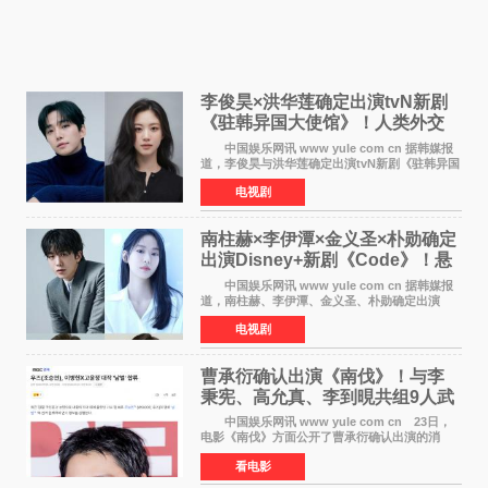
李俊昊×洪华莲确定出演tvN新剧
《驻韩异国大使馆》！人类外交
官与“龙”大使的奇幻
中国娱乐网讯 www yule com cn 据韩媒报
道，李俊昊与洪华莲确定出演tvN新剧《驻韩异国
大使馆》，分别担任男女主角，引发期待。
电视剧
该剧讲述了一位因管理驻韩异国大使馆（负责管
理居住在大韩
南柱赫×李伊潭×金义圣×朴勋确定
出演Disney+新剧《Code》！悬
疑犯罪惊悚明年上线
中国娱乐网讯 www yule com cn 据韩媒报
道，南柱赫、李伊潭、金义圣、朴勋确定出演
Disney+新剧《Code》，该剧预计将于明年播
电视剧
出，引发高度关注。 本剧改编自同名人气台
剧，讲述了一位往来
曹承衍确认出演《南伐》！与李
秉宪、高允真、李到晛共组9人武
士团
中国娱乐网讯 www yule com cn 23日，
电影《南伐》方面公开了曹承衍确认出演的消
息。通过歌手活动展现出独特色彩的曹承衍将在
看电影
片中饰演拥有出色弓箭技术的弓箭手，他将在这
一历史动作大片中展