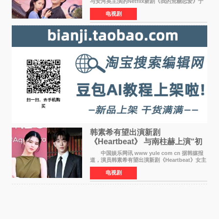
与安河英主演的Netflix新剧《我的荒糖恋爱》于
近日公开主海报，正式进入开播倒计时。 海
电视剧
报中，两人并肩站在充满怀旧气息的九津麦芽村
街道上，丁
韩素希有望出演新剧
《Heartbeat》 与南柱赫上演“初
恋归来”奇幻罗曼史
中国娱乐网讯 www yule com cn 据韩媒报
道，演员韩素希有望出演新剧《Heartbeat》女主
角，与南柱赫合作，引发高度关注。 韩素希
电视剧
在剧中饰演能够看到过去的女人洪莎朗一角，因
初恋的意外