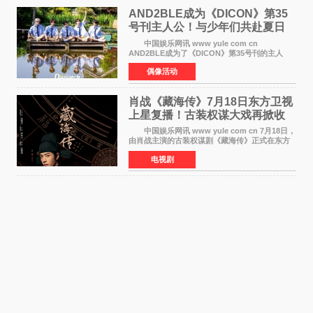
AND2BLE成为《DICON》第35
号刊主人公！与少年们共赴夏日
之约
中国娱乐网讯 www yule com cn
AND2BLE成为了《DICON》第35号刊的主人
公，本期标题为And The Summer。作为出道后
偶像活动
首次担任杂志画报主角的完整体，AND2BLE用清
澈的少年感与全新的夏天相遇了
肖战《藏海传》7月18日东方卫视
上星复播！古装权谋大戏再掀收
视热潮
中国娱乐网讯 www yule com cn 7月18日，
由肖战主演的古装权谋剧《藏海传》正式在东方
卫视上星复播，引发广泛关注。该剧此前已在网
电视剧
络平台播出，凭借精良制作和紧凑剧情收获不俗
口碑，此次上