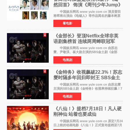
然回首》 饰演《周刊少年Jump》
编辑
中国娱乐网讯 www yule com cn 演员菅田
将晖将出演由《电锯人》等作品闻名的藤本树原
作漫画改编的电影《蓦然回首》（是枝裕和导
看电影
演）。菅田饰演的角色是初中时代两位主人公带
着完成的作品前去
《金部长》登顶Netflix全球非英
语剧集榜首 连续两周蝉联冠军
中国娱乐网讯 www yule com cn 由苏志
燮、尹敬淏、崔大勋主演的SBS金土剧《金部
长》持续席卷全球，收获海内外观众热烈反
电视剧
响。 15日，据Netflix官方排行榜网站Tudum
公布的数据，SBS金土剧《
《金特务》收视飙破22.3%！苏志
燮时隔多年回归即封王 SBS金土
剧新纪录诞生
中国娱乐网讯 www yule com cn 由苏志燮
主演的SBS金土剧《金特务》收视率持续狂飙！7
月11日播出的第6集全国平均收视率高达22 3%，
电视剧
瞬间最高更冲上26 4%，不仅再度刷新自身纪
录，更稳坐同时段
《八仙！》提档7月18日！凡人硬
刚神仙 站着也要成仙
中国娱乐网讯 www yule com cn 原定7月24
日上映的动画电影《八仙！》正式宣布提档至7月
18日。这部国风动画大片将八仙过海，各显神通