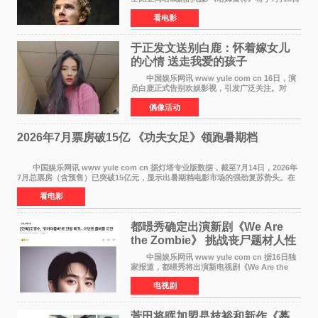
在中国内地上映。这部跨越四百年的文学经典被
看电影
搬上大银幕，为观众带来一场视觉与听觉的双重
盛宴。 《
于正发文送别白鹿：怀着嫁女儿
的心情 送走我爱的孩子
中国娱乐网讯 www yule com cn 16日，演
员白鹿正式告别欢娱影视，引发广泛关注。对
此，欢娱影视创始人于正在社交平台发文回应，
偶像活动
字里行间流露不舍与祝福。 于正透露，以前
每次有演员到期不
2026年7月票房破15亿 《功夫女足》领跑暑期档
中国娱乐网讯 www yule com cn 据灯塔专业版数据，截至7月14日，2026年
7月总票房（含预售）已突破15亿元，显示出暑期档电影市场的强劲复苏势头。在
众多上映影片中，《功夫女足》《小黄人与大
看电影
都暻秀确定出演新剧《We Are
the Zombie》 挑战丧尸题材人性
喜剧
中国娱乐网讯 www yule com cn 据16日独
家报道，都暻秀将出演新电视剧《We Are the
Zombie》，在剧中饰演主演金仁钟一角，挑战与
电视剧
以往丧尸题材截然不同的人性喜剧。 新剧
《We Are t
菅田将晖加盟是枝裕和新作《蓦