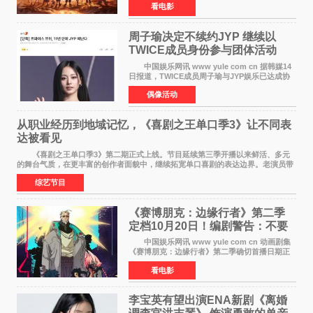
看电影
这句刻在国人DNA里的俗语玩出了新花样——影
片讲述凡人
周子瑜决定不续约JYP 继续以
TWICE成员身份参与团体活动
中国娱乐网讯 www yule com cn 据韩媒14
日报道，TWICE成员周子瑜与JYP娱乐已达成协
议，不再续签个人专属合约，但她将继续参与
偶像活动
TWICE的完整团体活动。 周子瑜于2015年通
过生存节目《SIXTE
从职业经历到地域记忆，《喜剧之王单口季3》让不同表
达被看见
《喜剧之王单口季3》第二期正式上线。节目延续第三季开播以来鲜活、多元
的舞台气质，在更丰富的创作者面貌中，继续拓宽单口喜剧的表达边界。老演员带
着更加成熟的文本与舞台掌控回归，新面孔则
综艺节目
《赛博朋克：边缘行者》第二季
定档10月20日！编剧警告：不要
对角色投入太深
中国娱乐网讯 www yule com cn 动画剧集
《赛博朋克：边缘行者》第二季确切首播日期正
式敲定——将于10月20日在Netflix全球上线。此
看电影
前，Netflix韩国官方账号曾短暂出现这一日期信
息，随后迅
李宝英有望出演ENA新剧《离婚