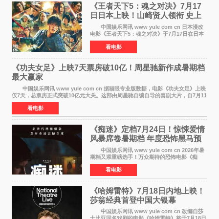
《王者天下5：魂之对决》7月17
日日本上映！山崎贤人领衔 史上
最大“函谷关防卫战”
中国娱乐网讯 www yule com cn 日本漫改
电影《王者天下5：魂之对决》于7月17日在日本
全国上映。这部由佐藤信介执导、山崎贤人主演
看电影
的历史动作片，改编自原泰久同名人气漫画，继
续讲述信和漂
《功夫女足》上映7天票房破10亿！周星驰新作成暑期档
最大赢家
中国娱乐网讯 www yule com cn 据猫眼专业版数据，电影《功夫女足》上映
仅7天，总票房正式突破10亿元大关。这部由周星驰自编自导的喜剧大片，自7月11
日公映以来便展现出惊人的市场统治力。
看电影
《痴迷》定档7月24日！惊悚爱情
风暴席卷暑期档 年度恐怖黑马预
定
中国娱乐网讯 www yule com cn 2026年暑
期档又添重磅选手！万众期待的恐怖电影《痴
迷》今日正式官宣定档，将于7月24日登陆内地各
看电影
大院线。这部被业内专家誉为新世代爆款恐怖电
影的作品，将为
《哈姆雷特》7月18日内地上映！
莎翁经典首登中国大银幕
中国娱乐网讯 www yule com cn 改编自莎
士比亚同名戏剧的电影《哈姆雷特》将于7月18日