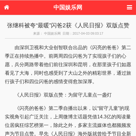
中国娱乐网
首页
新闻
女性
看电影
张继科被夸“最暖”闪爸2获《人民日报》双版点赞
电视剧
演唱会
综艺节目
偶像活动
来源： 中国娱乐网 日期：2017-04-03 09:03:17
热周边
由深圳卫视和大业创智联合出品的《闪亮的爸爸》第二
季正在持续热播中。前两周四位闪爸为了实现孩子们的心
愿，兵分两路带着他们前往深圳和昆明，在那里孩子们如愿
看见了大海，同时也感受到了大山之外的精彩世界，通过旅
行孩子们和四位闪爸的感情变得愈加深厚。
《人民日报》双版点赞：为留守儿童点一盏灯
《闪亮的爸爸》第二季自播出以来，以“留守儿童”的现
实视角引起广泛关注，上周微博主话题凭借14.3亿的阅读量
位居疯狂综艺榜第一，除此之外，多家主流媒体也都频频发
声为节目点赞。早先《人民日报》海外版就曾给予节目全新