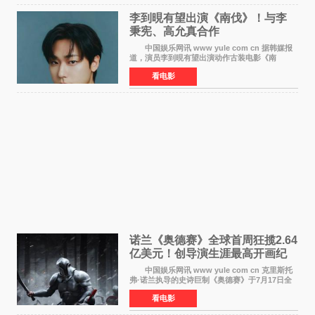
李到晛有望出演《南伐》！与李
秉宪、高允真合作
中国娱乐网讯 www yule com cn 据韩媒报
道，演员李到晛有望出演动作古装电影《南
伐》，与李秉宪、高允真合作，引发关注。
看电影
该片为动作古装片，讲述朝鲜初期，为了解救被
倭寇绑走的俘虏，9
诺兰《奥德赛》全球首周狂揽2.64
亿美元！创导演生涯最高开画纪
录
中国娱乐网讯 www yule com cn 克里斯托
弗·诺兰执导的史诗巨制《奥德赛》于7月17日全
球上映，首周末票房表现远超预期——北美首周
看电影
三天粗报1 245亿美元（开画3919馆），全球首周
2 641亿美元