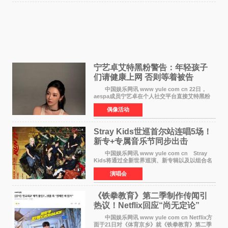
宁艺卓艾特黑粉警告：年轻孩子
们​请健康上网 否则等着被告
中国娱乐网讯 www yule com cn 22日，
aespa成员宁艺卓在个人社交平台直接艾特黑粉
账号，正面喊话回应长期以来的恶意攻击，引发
偶像活动
广泛关注。 宁艺卓在文中表示，自己早已注
意到部分网友持续
Stray Kids世巡首尔站连唱5场！
新专+专属音乐节同步出击
中国娱乐网讯 www yule com cn Stray
Kids将通过全新世界巡演、新专辑以及以组合名
义打造的专属音乐节等一系列全球活动，开启事
演唱会
业发展的全新篇章。 Stray Kids将于7月25日
至26日、29日
《铁拳教育》第二季制作传闻引
热议！Netflix回应“尚无定论”
中国娱乐网讯 www yule com cn Netflix方
面于21日对《体育京乡》就《铁拳教育》第二季