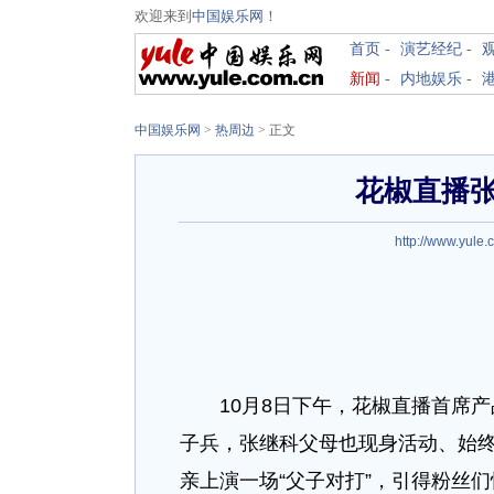
欢迎来到
中国娱乐网
！
首页
-
演艺经纪
-
新闻
-
内地娱乐
-
中国娱乐网
>
热周边
> 正文
花椒直播
http://www.yule.
10月8日下午，花椒直播首席产
子兵，张继科父母也现身活动、始
亲上演一场“父子对打”，引得粉丝们