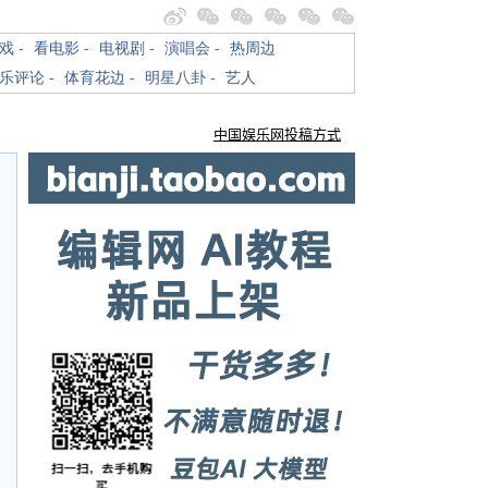
戏
-
看电影
-
电视剧
-
演唱会
-
热周边
乐评论
-
体育花边
-
明星八卦
-
艺人