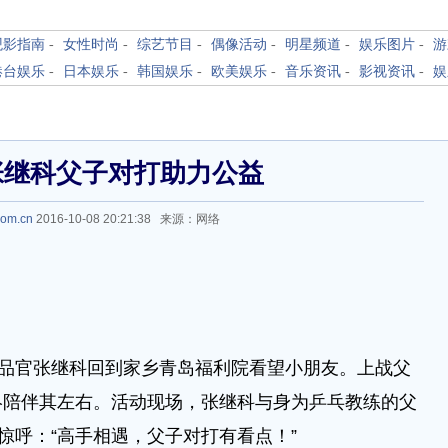
观影指南
-
女性时尚
-
综艺节目
-
偶像活动
-
明星频道
-
娱乐图片
-
游
港台娱乐
-
日本娱乐
-
韩国娱乐
-
欧美娱乐
-
音乐资讯
-
影视资讯
-
娱
张继科父子对打助力公益
com.cn
2016-10-08 20:21:38 来源：网络
品官张继科回到家乡青岛福利院看望小朋友。上战父
终陪伴其左右。活动现场，张继科与身为乒乓教练的父
惊呼：“高手相遇，父子对打有看点！”