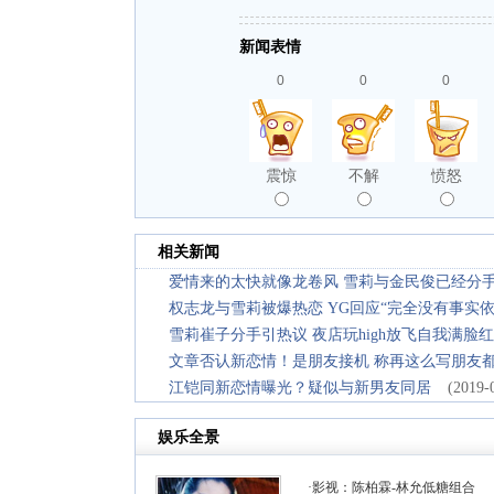
新闻表情
0
0
0
震惊
不解
愤怒
相关新闻
爱情来的太快就像龙卷风 雪莉与金民俊已经分
权志龙与雪莉被爆热恋 YG回应“完全没有事实依
雪莉崔子分手引热议 夜店玩high放飞自我满脸
文章否认新恋情！是朋友接机 称再这么写朋友
江铠同新恋情曝光？疑似与新男友同居
(2019-