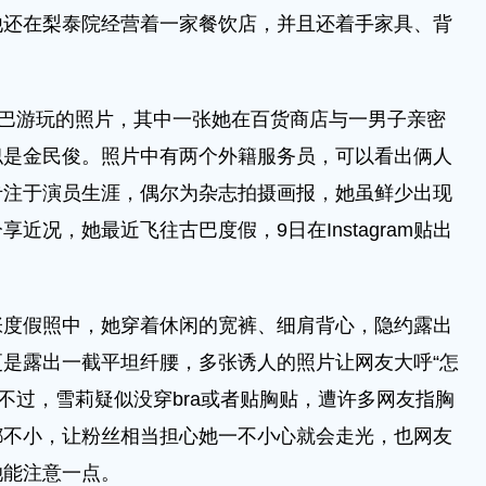
他还在梨泰院经营着一家餐饮店，并且还着手家具、背
巴游玩的照片，其中一张她在百货商店与一男子亲密
似是金民俊。照片中有两个外籍服务员，可以看出俩人
专注于演员生涯，偶尔为杂志拍摄画报，她虽鲜少出现
近况，她最近飞往古巴度假，9日在Instagram贴出
多张度假照中，她穿着休闲的宽裤、细肩背心，隐约露出
是露出一截平坦纤腰，多张诱人的照片让网友大呼“怎
”。不过，雪莉疑似没穿bra或者贴胸贴，遭许多网友指胸
都不小，让粉丝相当担心她一不小心就会走光，也网友
她能注意一点。