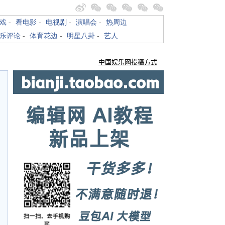
戏
-
看电影
-
电视剧
-
演唱会
-
热周边
乐评论
-
体育花边
-
明星八卦
-
艺人