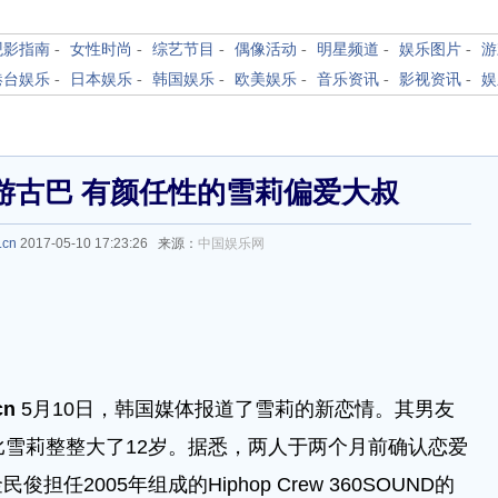
观影指南
-
女性时尚
-
综艺节目
-
偶像活动
-
明星频道
-
娱乐图片
-
游
港台娱乐
-
日本娱乐
-
韩国娱乐
-
欧美娱乐
-
音乐资讯
-
影视资讯
-
娱
游古巴 有颜任性的雪莉偏爱大叔
.cn
2017-05-10 17:23:26 来源：
中国娱乐网
cn
5月10日，韩国媒体报道了雪莉的新恋情。其男友
比雪莉整整大了12岁。据悉，两人于两个月前确认恋爱
2005年组成的Hiphop Crew 360SOUND的