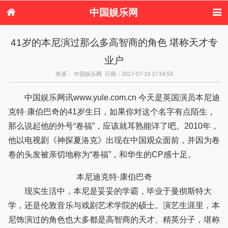
中国娱乐网
首页
新闻
女性
看电影
41岁的本尼演过那么多高智商的角色 堪称天才专
电视剧
演唱会
综艺节目
偶像活动
业户
热周边
来源： 中国娱乐网 日期：2017-07-19 17:54:53
中国娱乐网讯www.yule.com.cn 今天是英国演员本尼迪
克特·康伯巴奇的41岁生日，如果你对这个名字有点陌生，
那么说起他的外号“卷福”，应该就耳熟能详了吧。2010年，
他以电视剧《神探夏洛克》出现在中国观众面前，并因为卷
卷的头发被亲切地称为“卷福”，和华生的CP感十足。
本尼迪克特·康伯巴奇
现实生活中，本尼是妥妥的学霸，毕业于曼彻斯特大
学，还是伦敦音乐与戏剧艺术学院的硕士。演艺生涯里，本
尼饰演过的角色也大多都是高智商的天才、精英分子，堪称