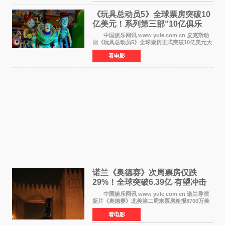
纪录。 考虑到
《玩具总动员5》全球票房突破10
亿美元！系列第三部“10亿俱乐
部”达成
中国娱乐网讯 www yule com cn 皮克斯动
画《玩具总动员5》全球票房正式突破10亿美元大
关。截至上周末，该片全球累计票房已达10 22亿
看电影
美元，其中北美市场贡献4 48亿美元，中国内地
票房达2 82
诺兰《奥德赛》次周票房仅跌
29%！全球突破6.39亿 有望冲击
13亿成诺兰最卖座电影
中国娱乐网讯 www yule com cn 诺兰导演
新片《奥德赛》北美第二周末票房粗报8700万美
元（周五至周日：2600万&rarr;3460万
看电影
&rarr;2640万），较首周1 24亿美元仅下跌29
6%，走势极为强劲，远超