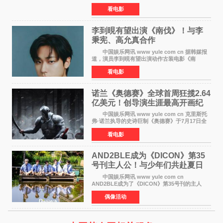
（含预售）已正式突破40亿元大关，年度总票房
看电影
也随之逼近197亿元。超百部中外佳片同台竞技，
点燃了盛夏的电
李到晛有望出演《南伐》！与李
秉宪、高允真合作
中国娱乐网讯 www yule com cn 据韩媒报
道，演员李到晛有望出演动作古装电影《南
伐》，与李秉宪、高允真合作，引发关注。
看电影
该片为动作古装片，讲述朝鲜初期，为了解救被
倭寇绑走的俘虏，9
诺兰《奥德赛》全球首周狂揽2.64
亿美元！创导演生涯最高开画纪
录
中国娱乐网讯 www yule com cn 克里斯托
弗·诺兰执导的史诗巨制《奥德赛》于7月17日全
球上映，首周末票房表现远超预期——北美首周
看电影
三天粗报1 245亿美元（开画3919馆），全球首周
2 641亿美元
AND2BLE成为《DICON》第35
号刊主人公！与少年们共赴夏日
之约
中国娱乐网讯 www yule com cn
AND2BLE成为了《DICON》第35号刊的主人
公，本期标题为And The Summer。作为出道后
偶像活动
首次担任杂志画报主角的完整体，AND2BLE用清
澈的少年感与全新的夏天相遇了