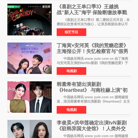
《喜剧之王单口季3》王越挑
战“新人王”海宇 保险断缴故事戳
中生活痛点
《喜剧之王单口季3》第二赛段正式开启，本
赛段以欣赏者对决为核心，让演员根据自身认可
选择对手，在作品碰撞中完成一次喜剧创作者之
综艺节目
间的交流。这里有实力相当的正面对抗，也有老
朋友、老对手之
丁海寅×安河英《我的荒糖恋爱》
主海报公开！失忆检察官与“假男
友”同居罗曼史来
中国娱乐网讯 www yule com cn 由丁海寅
与安河英主演的Netflix新剧《我的荒糖恋爱》于
近日公开主海报，正式进入开播倒计时。 海
电视剧
报中，两人并肩站在充满怀旧气息的九津麦芽村
街道上，丁
韩素希有望出演新剧
《Heartbeat》 与南柱赫上演“初
恋归来”奇幻罗曼史
中国娱乐网讯 www yule com cn 据韩媒报
道，演员韩素希有望出演新剧《Heartbeat》女主
角，与南柱赫合作，引发高度关注。 韩素希
电视剧
在剧中饰演能够看到过去的女人洪莎朗一角，因
初恋的意外
李俊昊×洪华莲确定出演tvN新剧
《驻韩异国大使馆》！人类外交
官与“龙”大使的奇幻
中国娱乐网讯 www yule com cn 据韩媒报