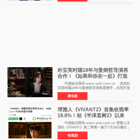
在音乐教室的
朴宝英时隔18年与姜炯哲导演再
合作！《如果和你在一起》打造
奇幻浪漫喜剧
中国娱乐网讯 www yule com cn 演员朴
宝英时隔18年与姜炯哲导演再度携手，共同打造
备受期待的浪漫喜剧新作《如果和你在一起》
看电影
（暂定名）。据OSEN报道，朴宝英将出演该片
女主角，自2008年《
堺雅人《VIVANT2》首集收视率
18.8%！创《半泽直树2》以来
TBS周日剧场最高开局
中国娱乐网讯 www yule com cn 堺雅人主
演的《VIVANT》第二季第一集于7月26日播出，
首集收视率高达18 8%，成为自2020年《半泽直
电视剧
树2》首集22%以来，TBS周日剧场最高开播收视