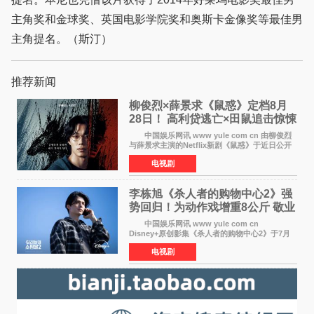
主角奖和金球奖、英国电影学院奖和奥斯卡金像奖等最佳男
主角提名。（斯汀）
推荐新闻
柳俊烈×薛景求《鼠惑》定档8月
28日！ 高利贷逃亡×田鼠追击惊悚
来袭
中国娱乐网讯 www yule com cn 由柳俊烈
与薛景求主演的Netflix新剧《鼠惑》于近日公开
主海报，正式定档8月28日上线。 海报中，柳
电视剧
俊烈与薛景求背对背站立，各自朝向相反方向，
幽暗的色调与
李栋旭《杀人者的购物中心2》强
势回归！为动作戏增重8公斤 敬业
获赞
中国娱乐网讯 www yule com cn
Disney+原创影集《杀人者的购物中心2》于7月
22日正式上线，由男神李栋旭主演的郑进湾以2 0
电视剧
完全体强势回归。该剧第一季曾被《纽约时报》
评选为全球最佳影集之一