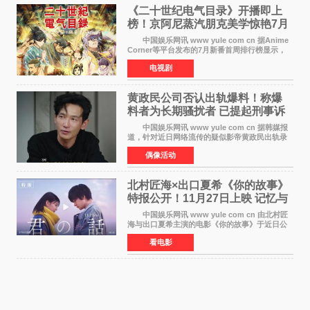
《二十世纪电气目录》开播即上
榜！京阿尼蒸汽朋克美学惊艳7月
新番季
中国娱乐网讯 www yule com cn 据Anime
Corner等平台发布的7月新番首周排行榜显示，
由京都动画制作的《二十世纪电气目录》在多个
电视剧
榜单中表现亮眼，位列AniLab全球TOP10第十
名。该剧改编自结
黄政民公司否认出轨爆料！称爆
料者为长期骚扰者 已提起刑事诉
讼
中国娱乐网讯 www yule com cn 据韩媒报
道，针对近日网络流传的疑似影帝黄政民出轨录
音及短信爆料，黄政民所属经纪公司于今日正式
偶像活动
发表声明，明确否认相关传闻。 公司表示，
爆料者是一名长
北村匠海×出口夏希《你的故事》
特报公开！11月27日上映 记忆与
初恋的奇幻交织
中国娱乐网讯 www yule com cn 由北村匠
海与出口夏希主演的电影《你的故事》于近日公
开特报影像，正式定档11月27日上映。 本片
看电影
改编自三秋缒同名小说，编剧由曾执笔《孤独摇
滚！》的吉田惠