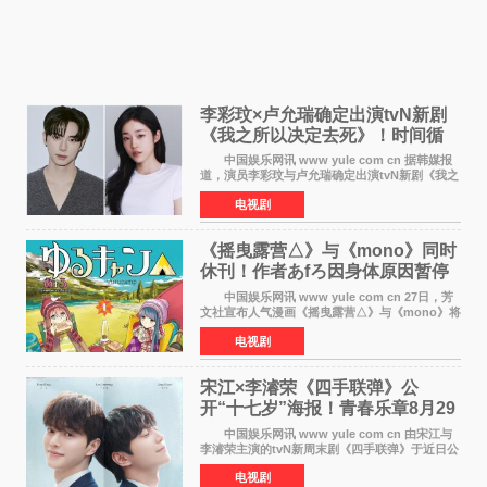
李彩玟×卢允瑞确定出演tvN新剧
《我之所以决定去死》！时间循
环青春爱情来袭
中国娱乐网讯 www yule com cn 据韩媒报
道，演员李彩玟与卢允瑞确定出演tvN新剧《我之
所以决定去死》，分别担任男女主角。该剧预计
电视剧
将于明年播出，引发观众期待。 本剧改编自
NAVER同名人气
《摇曳露营△》与《mono》同时
休刊！作者あfろ因身体原因暂停
双连载
中国娱乐网讯 www yule com cn 27日，芳
文社宣布人气漫画《摇曳露营△》与《mono》将
暂停连载一段时间，原因是漫画家あfろ身体状况
电视剧
不佳。 编辑部表示：一直承蒙各位对
《mono》的喜爱，
宋江×李濬荣《四手联弹》公
开“十七岁”海报！青春乐章8月29
日奏响
中国娱乐网讯 www yule com cn 由宋江与
李濬荣主演的tvN新周末剧《四手联弹》于近日公
开十七岁版海报，以充满青春气息的画面再度点
电视剧
燃观众期待。 海报中，宋江与李濬荣并肩站