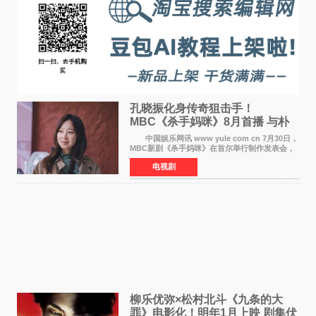
孔晓振化身传奇狙击手！
MBC《杀手妈咪》8月首播 与朴
恩斌展开收视对决
中国娱乐网讯 www yule com cn 7月30日，
MBC新剧《杀手妈咪》在首尔举行制作发表会，
主演孔晓振、郑准元、李相二、无真星、崔宇
电视剧
成、李银泉等人一同出席，为新剧宣传造势。这
是孔晓振继《毛骨
柳乐优弥×松村北斗《九条的大
罪》电影化！明年1月上映 剧集伏