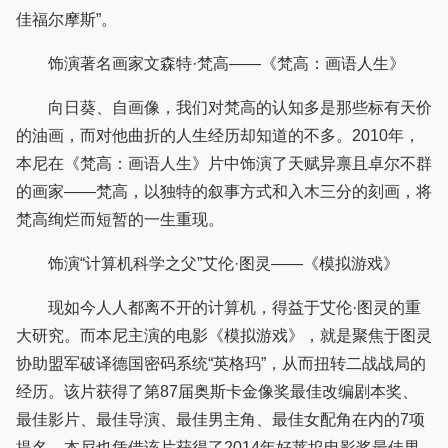
佳福尔摩斯”。
饰演著名画家文森特·梵高——《梵高：画语人生》
向日葵、自画像，我们对梵高的认知多是那些标有天价
的油画，而对他曲折的人生经历却知道的不多。2010年，
本尼在《梵高：画语人生》片中饰演了天赋异禀且卓尔不群
的画家——梵高，以独特的叙事方式和入木三分的刻画，将
梵高绚烂而短暂的一生重现。
饰演“计算机科学之父”艾伦·图灵——《模拟游戏》
现如今人人都离不开的计算机，得益于艾伦·图灵的重
大研究。而本尼主演的电影《模拟游戏》，就是聚焦于图灵
协助盟军破译德国密码系统“英格玛”，从而扭转二战战局的
经历。该片获得了第87届奥斯卡金像奖最佳改编剧本奖、
最佳影片、最佳导演、最佳男主角、最佳女配角在内的7项
提名。本尼也凭借该片获得了2014年好莱坞电影奖最佳男