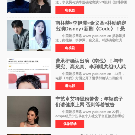
道，李俊昊与洪华莲确定出演tvN新剧《驻韩异国
大使馆》，分别担任男女主角，引发期待。
电视剧
该剧讲述了一位因管理驻韩异国大使馆（负责管
理居住在大韩
南柱赫×李伊潭×金义圣×朴勋确定
出演Disney+新剧《Code》！悬
疑犯罪惊悚明年上线
中国娱乐网讯 www yule com cn 据韩媒报
道，南柱赫、李伊潭、金义圣、朴勋确定出演
Disney+新剧《Code》，该剧预计将于明年播
电视剧
出，引发高度关注。 本剧改编自同名人气台
剧，讲述了一位往来
曹承衍确认出演《南伐》！与李
秉宪、高允真、李到晛共组9人武
士团
中国娱乐网讯 www yule com cn 23日，
电影《南伐》方面公开了曹承衍确认出演的消
息。通过歌手活动展现出独特色彩的曹承衍将在
看电影
片中饰演拥有出色弓箭技术的弓箭手，他将在这
一历史动作大片中展
宁艺卓艾特黑粉警告：年轻孩子
们​请健康上网 否则等着被告
中国娱乐网讯 www yule com cn 22日，
aespa成员宁艺卓在个人社交平台直接艾特黑粉
账号，正面喊话回应长期以来的恶意攻击，引发
偶像活动
广泛关注。 宁艺卓在文中表示，自己早已注
意到部分网友持续