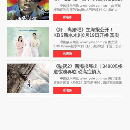
笔将全面揭晓
中国娱乐网讯 www yule com cn 由演员
柳乐优弥主演的Netflix人气连续剧《九条的大
罪》正式宣布改编为电影，将于明年1月8日全国
看电影
上映。柳乐优弥与SixTONES松村北斗再度联
手，为观众带来这部
《好，离婚吧》主海报公开！
KBS新水木剧8月19日开播 真实
离婚体验记来袭
中国娱乐网讯 www yule com cn 由主演
KBS Drama新水木剧《好，离婚吧》于近日公开
主海报，正式进入开播倒计时。 海报中，男
电视剧
女主角背对背站立，各自望向不同方向，中央的
空白与冷漠的表情
《坠落2》新海报释出！3400米栈
道惊魂再临 恐高症慎入
中国娱乐网讯 www yule com cn 热门惊悚
冒险片续集《坠落2》发布新海报，继续将主角困
于绝境高处——这一次，是摇摇欲坠的徒步栈
看电影
道。该片将于今年9月2日北美上映，恐高症患者
请提前做好心理