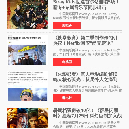
Stray Kids世巡首尔站连唱5场！
新专+专属音乐节同步出击
中国娱乐网讯 www yule com cn Stray
Kids将通过全新世界巡演、新专辑以及以组合名
义打造的专属音乐节等一系列全球活动，开启事
演唱会
业发展的全新篇章。 Stray Kids将于7月25日
至26日、29日
《铁拳教育》第二季制作传闻引
热议！Netflix回应“尚无定论”
中国娱乐网讯 www yule com cn Netflix方
面于21日对《体育京乡》就《铁拳教育》第二季
制作传闻划清界限，表示尚无定论。然而，业界
电视剧
却有传闻称已就《铁拳教育》第二季的制作展开
了讨论——《
《火影忍者》真人电影编剧解读
鸣人核心弧光：从局外人之痛到
自我觉醒
中国娱乐网讯 www yule com cn 《火影忍
者》好莱坞真人电影导演兼编剧德斯汀·丹尼尔·克
雷顿近日在采访中分享了对主角鸣人成长弧光的
看电影
理解，透露电影将深入探索鸣人作为局外人的情
感历程。
暑期档票房破40亿！《群星闪耀
时》提档7月25日 科幻巨制加入战
局
中国娱乐网讯 www yule com cn 据网络平
台数据，截至7月18日，2026年暑期档总票房