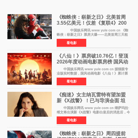
《蜘蛛侠：崭新之日》北美首周
3.55亿美元！仅差《复联4》200
万 影史第二全球开画
中国娱乐网讯 www yule com cn 《蜘
蛛侠：崭新之日》票房大爆——北美首周三天粗
报3 55亿美元，仅比影史最高北美开画《复仇者
看电影
联盟4：终局之战》的3 571亿美元少200万出头，
精报调整后仍
《八仙！》票房破10.76亿！登顶
2026年度动画电影票房榜 国风动
画逆袭暑期档
中国娱乐网讯 www yule com cn 据猫眼专
业版实时数据，国风动画电影《八仙！》累计票
房突破10 76亿元，超过《熊出没·年年有熊》，
看电影
暂列2026年度动画影片票房榜冠军。该片自暑期
档登陆院线以
《痴迷》女主纳瓦雷特有望加盟
新《X战警》！已与导演会面 坦
言“魔形女一直很酷”
中国娱乐网讯 www yule com cn 继萨玛拉·
维文将出演新《X战警》电影白皇后的消息后，今
年暑期档大热恐怖片《痴迷》女主角印达·纳瓦雷
看电影
特也有望加盟这部备受瞩目的漫威新作——目前
还处于有
《蜘蛛侠：崭新之日》周四提前