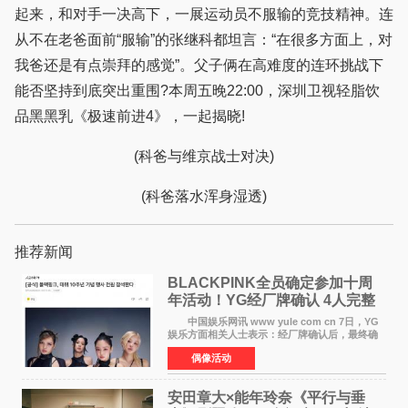
起来，和对手一决高下，一展运动员不服输的竞技精神。连
从不在老爸面前“服输”的张继科都坦言：“在很多方面上，对
我爸还是有点崇拜的感觉”。父子俩在高难度的连环挑战下
能否坚持到底突出重围?本周五晚22:00，深圳卫视轻脂饮
品黑黑乳《极速前进4》，一起揭晓!
(科爸与维京战士对决)
(科爸落水浑身湿透)
推荐新闻
BLACKPINK全员确定参加十周
年活动！YG经厂牌确认 4人完整
体合体成行
中国娱乐网讯 www yule com cn 7日，YG
娱乐方面相关人士表示：经厂牌确认后，最终确
定4名成员均将出席。YG方面最终确认了智秀、
偶像活动
JENNIE、ROS&Eacute;、LISA四位
BLACKPINK成员全员出席，使组
安田章大×能年玲奈《平行与垂