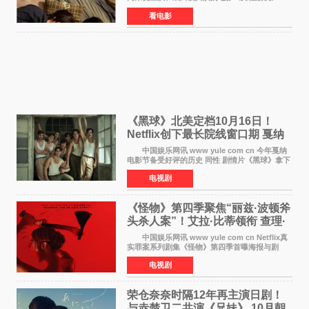
（三岛有纪子执导，11月6日上映）于8月5日公开
看电影
正式视觉图与正式预告片。同时，三人乐队
chilldspot为该片创
《黑球》北美定档10月16日！
Netflix创下最长院线窗口期 戛纳
最佳导演加持
中国娱乐网讯 www yule com cn 今年戛纳
电影节备受好评的历史 同性 剧情片《黑球》拿下
Netflix美国发行电影的最长院线放映期——该片
电视剧
最新定档今年10月16日美国影院上映（此前定档
11月6日，如
《怪物》第四季聚焦“丽兹·波顿斧
头杀人案”！艾拉·比蒂领衔 查理·
汉纳姆、莎拉·保
中国娱乐网讯 www yule com cn Netflix真
实罪案系列剧集《怪物》第四季首曝海报与剧
照，聚焦鹅妈妈童谣亦有记载的著名血腥杀人案
电视剧
——丽兹·波顿砍死生父与继母案。 本季由艾
拉·比蒂饰
荣仓奈奈时隔12年再主演日剧！
与赤楚卫二共演《兄妹》 10月朝