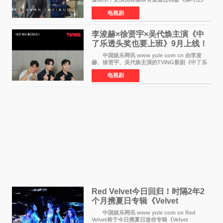
回归荧幕，合作前辈演员崔岷植。 根据消息
电视剧
表示，演员韩素希目前已经结束了电视剧《Y计
划》的拍摄工
李浚赫×徐贤宇×吴代焕主演《中
了乐透头奖也要上班》9月上线！
TVING先网后台
中国娱乐网讯 www yule com cn 由李浚
赫、徐贤宇、吴代焕主演的TVING新剧《中了乐
透头奖也要上班》定档9月10日播出，随后于9月
电视剧
14日起登陆tvN月火档，实现先网后台双平台播出
模式。 本剧改
Red Velvet今日回归！时隔2年2
个月携夏日专辑《Velvet
Summer》重启完整体活动
中国娱乐网讯 www yule com cn Red
Velvet将于今日携夏日迷你专辑《Velvet