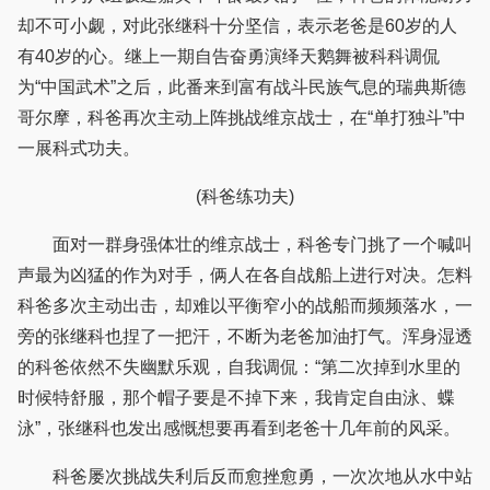
却不可小觑，对此张继科十分坚信，表示老爸是60岁的人
有40岁的心。继上一期自告奋勇演绎天鹅舞被科科调侃
为“中国武术”之后，此番来到富有战斗民族气息的瑞典斯德
哥尔摩，科爸再次主动上阵挑战维京战士，在“单打独斗”中
一展科式功夫。
(科爸练功夫)
面对一群身强体壮的维京战士，科爸专门挑了一个喊叫
声最为凶猛的作为对手，俩人在各自战船上进行对决。怎料
科爸多次主动出击，却难以平衡窄小的战船而频频落水，一
旁的张继科也捏了一把汗，不断为老爸加油打气。浑身湿透
的科爸依然不失幽默乐观，自我调侃：“第二次掉到水里的
时候特舒服，那个帽子要是不掉下来，我肯定自由泳、蝶
泳”，张继科也发出感慨想要再看到老爸十几年前的风采。
科爸屡次挑战失利后反而愈挫愈勇，一次次地从水中站