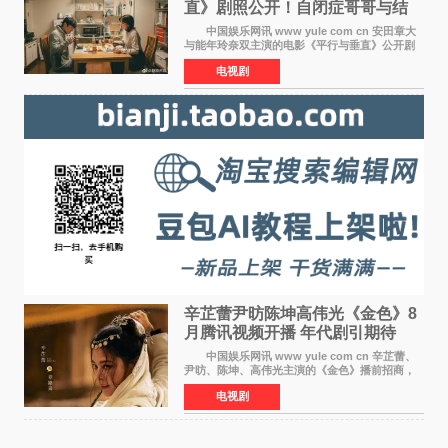
直》剧照公开！自闭症哥哥与结
婚前夕妹妹直面未来
中国娱乐网讯 www yule com cn 安田章大
与能年玲奈双主演的电影《平行与垂直》公开剧
照，该片将于8月28日上映。 本片围绕患有自
电视剧
闭症谱系障碍的哥哥大贵（安田章大 饰）与即将
结婚的妹妹
辛芷蕾尹昉陈坤高伟光《金色》8
月腾讯视频开播 年代剧引期待
中国娱乐网讯 www yule com cn 辛芷蕾、
尹昉、陈坤、高伟光主演的《金色》播前招商，
预计8月腾讯视频开播。这部年代剧汇集了众多实
电视剧
力派演员，阵容强大，引发了观众的广泛关
注。 《金色》