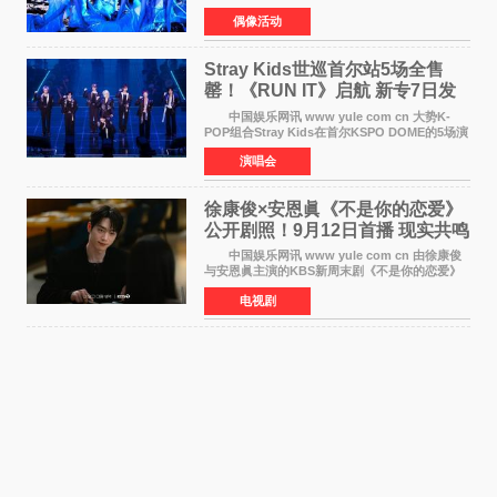
Summer》时隔2年2个月重启完整体活动。这张
偶像活动
于8月3日发行的专辑，主打柔和成熟氛围的夏日
音乐，收录了成员们想着
Stray Kids世巡首尔站5场全售
罄！《RUN IT》启航 新专7日发
行
中国娱乐网讯 www yule com cn 大势K-
POP组合Stray Kids在首尔KSPO DOME的5场演
唱会全部售罄，为新世界巡演拉开序幕。据所属
演唱会
社JYP娱乐透露，Stray Kids于上月25至26日、
29日及本月1至2日
徐康俊×安恩眞《不是你的恋爱》
公开剧照！9月12日首播 现实共鸣
罗曼史来袭
中国娱乐网讯 www yule com cn 由徐康俊
与安恩眞主演的KBS新周末剧《不是你的恋爱》
于近日公开首波剧照，正式定档9月12日首
电视剧
播。 剧照中，徐康俊与安恩眞并肩而坐，眼
神中流露出复杂而微