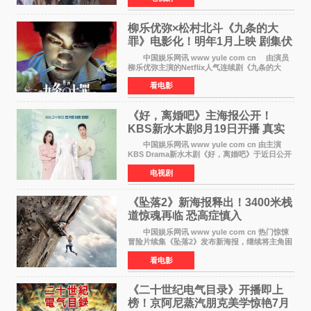
是孔晓振继《毛骨
柳乐优弥×松村北斗《九条的大
罪》电影化！明年1月上映 剧集伏
笔将全面揭晓
中国娱乐网讯 www yule com cn 由演员
柳乐优弥主演的Netflix人气连续剧《九条的大
罪》正式宣布改编为电影，将于明年1月8日全国
看电影
上映。柳乐优弥与SixTONES松村北斗再度联
手，为观众带来这部
《好，离婚吧》主海报公开！
KBS新水木剧8月19日开播 真实
离婚体验记来袭
中国娱乐网讯 www yule com cn 由主演
KBS Drama新水木剧《好，离婚吧》于近日公开
主海报，正式进入开播倒计时。 海报中，男
电视剧
女主角背对背站立，各自望向不同方向，中央的
空白与冷漠的表情
《坠落2》新海报释出！3400米栈
道惊魂再临 恐高症慎入
中国娱乐网讯 www yule com cn 热门惊悚
冒险片续集《坠落2》发布新海报，继续将主角困
于绝境高处——这一次，是摇摇欲坠的徒步栈
看电影
道。该片将于今年9月2日北美上映，恐高症患者
请提前做好心理
《二十世纪电气目录》开播即上
榜！京阿尼蒸汽朋克美学惊艳7月