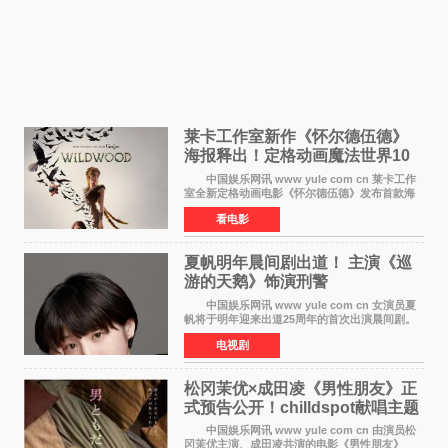
莱卡工作室新作《怀尔德伍德》
海报释出！定格动画魔法世界10
月开启
中国娱乐网讯 www yule com cn 莱卡工作
室全新定格动画电影《怀尔德伍德》发布首款海
报，女孩为找回弟弟走入黑暗、宏大的林中魔法
看电影
世界，一场关于勇气与亲情的奇幻冒险即将展
开。 本片由特
夏帆明年晨间剧出道！ 主演《巡
游的天鹅》饰演刑警
中国娱乐网讯 www yule com cn 女演员夏
帆将于明年迎来出道25周年的首次出演晨间剧。
NHK于8月4日宣布她将出演明年（2027年度）上
电视剧
半期的晨间剧《巡游的天鹅》，饰演与女主角森
田望智饰演的生
松冈茉优×成田凌《男性朋友》正
式预告公开！chilldspot献唱主题
曲​
中国娱乐网讯 www yule com cn 由演员松
冈茉优主演、成田凌共演的电影《男性朋友》