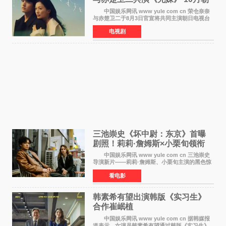
日新档开播
中国娱乐网讯 www yule com cn 荣仓奈奈
与赤楚卫二于8月3日官宣将共同主演朝日电视台
日剧《兄妹》（10月开播，每周六晚10点播
电视剧
出）。这也是荣仓奈奈继TBS剧集《为了N》之
后，暌违12年再度担
三池崇史《坏中尉：东京》首曝
剧照！莉莉·詹姆斯×小栗旬领衔
黑色惊悚再升级
中国娱乐网讯 www yule com cn 三池崇史
导演新片——莉莉·詹姆斯、小栗旬主演的黑色惊
悚电影《坏中尉：东京》首曝剧照。继阿贝尔·费
看电影
拉拉&times;哈威·凯特尔的1992年《坏中尉》和
沃纳·赫
韩素希有望出演韩版《实习生》
合作崔岷植
中国娱乐网讯 www yule com cn 据韩媒报
道表示，女演员韩素希有望通过韩版《实习生》