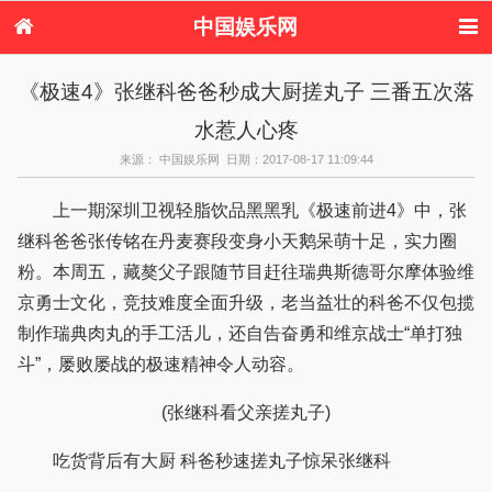
中国娱乐网
首页
新闻
女性
看电影
《极速4》张继科爸爸秒成大厨搓丸子 三番五次落
电视剧
演唱会
综艺节目
偶像活动
水惹人心疼
热周边
来源： 中国娱乐网 日期：2017-08-17 11:09:44
上一期深圳卫视轻脂饮品黑黑乳《极速前进4》中，张
继科爸爸张传铭在丹麦赛段变身小天鹅呆萌十足，实力圈
粉。本周五，藏獒父子跟随节目赶往瑞典斯德哥尔摩体验维
京勇士文化，竞技难度全面升级，老当益壮的科爸不仅包揽
制作瑞典肉丸的手工活儿，还自告奋勇和维京战士“单打独
斗”，屡败屡战的极速精神令人动容。
(张继科看父亲搓丸子)
吃货背后有大厨 科爸秒速搓丸子惊呆张继科