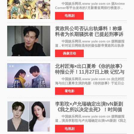
新番季
中国娱乐网讯 www yule com cn 据Anime
Corner等平台发布的7月新番首周排行榜显示，
由京都动画制作的《二十世纪电气目录》在多个
电视剧
榜单中表现亮眼，位列AniLab全球TOP10第十
名。该剧改编自结
黄政民公司否认出轨爆料！称爆
料者为长期骚扰者 已提起刑事诉
讼
中国娱乐网讯 www yule com cn 据韩媒报
道，针对近日网络流传的疑似影帝黄政民出轨录
音及短信爆料，黄政民所属经纪公司于今日正式
偶像活动
发表声明，明确否认相关传闻。 公司表示，
爆料者是一名长
北村匠海×出口夏希《你的故事》
特报公开！11月27日上映 记忆与
初恋的奇幻交织
中国娱乐网讯 www yule com cn 由北村匠
海与出口夏希主演的电影《你的故事》于近日公
开特报影像，正式定档11月27日上映。 本片
看电影
改编自三秋缒同名小说，编剧由曾执笔《孤独摇
滚！》的吉田惠
李彩玟×卢允瑞确定出演tvN新剧
《我之所以决定去死》！时间循
环青春爱情来袭
中国娱乐网讯 www yule com cn 据韩媒报
道，演员李彩玟与卢允瑞确定出演tvN新剧《我之
所以决定去死》，分别担任男女主角。该剧预计
电视剧
将于明年播出，引发观众期待。 本剧改编自
NAVER同名人气