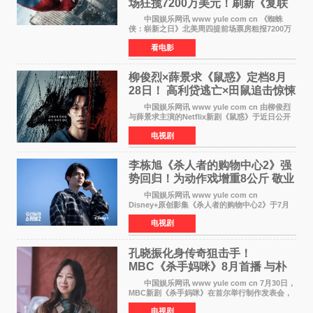
场狂揽7200万美元！刷新《复联
4》保持影史纪录
中国娱乐网讯 www yule com cn 《蜘蛛
侠：崭新之日》北美周四提前场票房粗报7200万
美元，创下影史单片北美提前场票房新纪录——
看电影
此前该纪录由《复仇者联盟4：终局之战》的6000
万美元保持，本
柳俊烈×薛景求《鼠惑》定档8月
28日！ 高利贷逃亡×田鼠追击惊悚
来袭
中国娱乐网讯 www yule com cn 由柳俊烈
与薛景求主演的Netflix新剧《鼠惑》于近日公开
主海报，正式定档8月28日上线。 海报中，柳
电视剧
俊烈与薛景求背对背站立，各自朝向相反方向，
幽暗的色调与
李栋旭《杀人者的购物中心2》强
势回归！为动作戏增重8公斤 敬业
获赞
中国娱乐网讯 www yule com cn
Disney+原创影集《杀人者的购物中心2》于7月
22日正式上线，由男神李栋旭主演的郑进湾以2 0
电视剧
完全体强势回归。该剧第一季曾被《纽约时报》
评选为全球最佳影集之一
孔晓振化身传奇狙击手！
MBC《杀手妈咪》8月首播 与朴
恩斌展开收视对决
中国娱乐网讯 www yule com cn 7月30日，
MBC新剧《杀手妈咪》在首尔举行制作发表会，
主演孔晓振、郑准元、李相二、无真星、崔宇
电视剧
成、李银泉等人一同出席，为新剧宣传造势。这