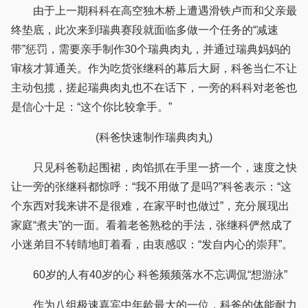
由于上一期科科在高空独木桥上遭遇滑铁卢而和父亲最
终垫底，此次来到瑞典赛段就面临多做一个任务的“减速
带”惩罚，需要亲手制作30个瑞典肉丸，并通过瑞典妈妈的
审核才算通关。作为吃货张继科的幕后大厨，科爸当仁不让
主动包揽，搓起瑞典肉丸也不在话下，一旁的科科对老爸也
是信心十足：“这个你比较拿手。”
(科爸快速制作瑞典肉丸)
只见科爸勒起围裙，肉馅抓在手里一挤一个，速度之快
让一旁的张继科都惊呼：“我不用做了是吗?”科爸表示：“这
个东西对我来讲不是很难，在家平时也做过”，充分展现出
家庭“煮夫”的一面。看着老爸熟稔的手法，张继科俨然成了
小迷弟目不转睛地盯着看，由衷感叹：“发自内心的崇拜”。
60岁的人有40岁的心 科爸频频落水不忘调侃“想游泳”
作为八组极速嘉宾中年龄最大的一位，科爸的体能耐力