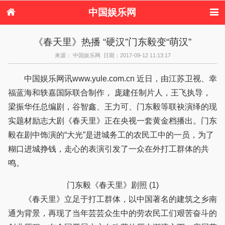
中国娱乐网
首页
新闻
女性
看电影
《春天里》热播 “硬汉”门东毅变“萌汉”
电视剧
演唱会
综艺节目
偶像活动
来源： 中国娱乐网 日期：2017-09-12 11:13:17
热周边
中国娱乐网讯www.yule.com.cn 近日，由江苏卫视、幸
福蓝海和轶嘉国际联合制作， 庞建任制片人，王飞执导，
梁振华任总编剧，谷智鑫、王力可、门东毅等联袂演绎的现
实题材励志大剧《春天里》正在央视一套黄金档播出。门东
毅在剧中饰演的“大光”是进城务工的农民工中的一员，为了
糊口进城挣钱，走心的表演引发了一众在外打工群体的共
鸣。
门东毅《春天里》剧照 (1)
《春天里》立足于打工群体，以中国著名的建筑之乡南
通为背景，再现了当年芸芸众生中的劳农民工们艰苦奋斗的