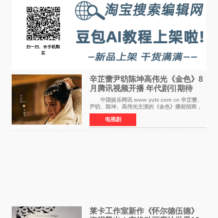
辛芷蕾尹昉陈坤高伟光《金色》8
月腾讯视频开播 年代剧引期待
中国娱乐网讯 www yule com cn 辛芷蕾、
尹昉、陈坤、高伟光主演的《金色》播前招商，
预计8月腾讯视频开播。这部年代剧汇集了众多实
电视剧
力派演员，阵容强大，引发了观众的广泛关
注。 《金色》
莱卡工作室新作《怀尔德伍德》