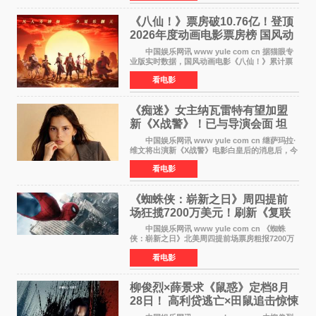
精报调整后仍
《八仙！》票房破10.76亿！登顶
2026年度动画电影票房榜 国风动
画逆袭暑期档
中国娱乐网讯 www yule com cn 据猫眼专
业版实时数据，国风动画电影《八仙！》累计票
房突破10 76亿元，超过《熊出没·年年有熊》，
看电影
暂列2026年度动画影片票房榜冠军。该片自暑期
档登陆院线以
《痴迷》女主纳瓦雷特有望加盟
新《X战警》！已与导演会面 坦
言“魔形女一直很酷”
中国娱乐网讯 www yule com cn 继萨玛拉·
维文将出演新《X战警》电影白皇后的消息后，今
年暑期档大热恐怖片《痴迷》女主角印达·纳瓦雷
看电影
特也有望加盟这部备受瞩目的漫威新作——目前
还处于有
《蜘蛛侠：崭新之日》周四提前
场狂揽7200万美元！刷新《复联
4》保持影史纪录
中国娱乐网讯 www yule com cn 《蜘蛛
侠：崭新之日》北美周四提前场票房粗报7200万
美元，创下影史单片北美提前场票房新纪录——
看电影
此前该纪录由《复仇者联盟4：终局之战》的6000
万美元保持，本
柳俊烈×薛景求《鼠惑》定档8月
28日！ 高利贷逃亡×田鼠追击惊悚
来袭