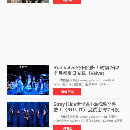
电视剧
14日起登陆tvN月火档，实现先网后台双平台播出
模式。 本剧改
Red Velvet今日回归！时隔2年2
个月携夏日专辑《Velvet
Summer》重启完整体活动
中国娱乐网讯 www yule com cn Red
Velvet将于今日携夏日迷你专辑《Velvet
Summer》时隔2年2个月重启完整体活动。这张
偶像活动
于8月3日发行的专辑，主打柔和成熟氛围的夏日
音乐，收录了成员们想着
Stray Kids世巡首尔站5场全售
罄！《RUN IT》启航 新专7日发
行
中国娱乐网讯 www yule com cn 大势K-
POP组合Stray Kids在首尔KSPO DOME的5场演
唱会全部售罄，为新世界巡演拉开序幕。据所属
演唱会
社JYP娱乐透露，Stray Kids于上月25至26日、