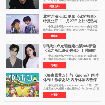
道，针对近日网络流传的疑似影帝黄政民出轨录
音及短信爆料，黄政民所属经纪公司于今日正式
偶像活动
发表声明，明确否认相关传闻。 公司表示，
爆料者是一名长
北村匠海×出口夏希《你的故事》
特报公开！11月27日上映 记忆与
初恋的奇幻交织
中国娱乐网讯 www yule com cn 由北村匠
海与出口夏希主演的电影《你的故事》于近日公
开特报影像，正式定档11月27日上映。 本片
看电影
改编自三秋缒同名小说，编剧由曾执笔《孤独摇
滚！》的吉田惠
李彩玟×卢允瑞确定出演tvN新剧
《我之所以决定去死》！时间循
环青春爱情来袭
中国娱乐网讯 www yule com cn 据韩媒报
道，演员李彩玟与卢允瑞确定出演tvN新剧《我之
所以决定去死》，分别担任男女主角。该剧预计
电视剧
将于明年播出，引发观众期待。 本剧改编自
NAVER同名人气
《摇曳露营△》与《mono》同时
休刊！作者あfろ因身体原因暂停
双连载
中国娱乐网讯 www yule com cn 27日，芳
文社宣布人气漫画《摇曳露营△》与《mono》将
暂停连载一段时间，原因是漫画家あfろ身体状况
电视剧
不佳。 编辑部表示：一直承蒙各位对
《mono》的喜爱，