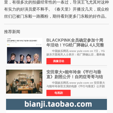
里，有很多次的拍摄经常性的一条过，导演王飞尤其对这种
有实力的好演员爱不释手。《春天里》开播没几天，观众粉
丝们已被门东毅一路圈粉，期待看到更多门东毅的好作品。
推荐新闻
BLACKPINK全员确定参加十周
年活动！YG经厂牌确认 4人完整
体合体成行
中国娱乐网讯 www yule com cn 7日，YG
娱乐方面相关人士表示：经厂牌确认后，最终确
定4名成员均将出席。YG方面最终确认了智秀、
偶像活动
JENNIE、ROS&Eacute;、LISA四位
BLACKPINK成员全员出席，使组
安田章大×能年玲奈《平行与垂
直》剧照公开！自闭症哥哥与结
婚前夕妹妹直面未来
中国娱乐网讯 www yule com cn 安田章大
与能年玲奈双主演的电影《平行与垂直》公开剧
照，该片将于8月28日上映。 本片围绕患有自
电视剧
闭症谱系障碍的哥哥大贵（安田章大 饰）与即将
结婚的妹妹