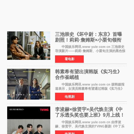
三池崇史《坏中尉：东京》首曝
剧照！莉莉·詹姆斯×小栗旬领衔
黑色惊悚再升级
中国娱乐网讯 www yule com cn 三池崇史
导演新片——莉莉·詹姆斯、小栗旬主演的黑色惊
悚电影《坏中尉：东京》首曝剧照。继阿贝尔·费
看电影
拉拉&times;哈威·凯特尔的1992年《坏中尉》和
沃纳·赫
韩素希有望出演韩版《实习生》
合作崔岷植
中国娱乐网讯 www yule com cn 据韩媒报
道表示，女演员韩素希有望通过韩版《实习生》
回归荧幕，合作前辈演员崔岷植。 根据消息
电视剧
表示，演员韩素希目前已经结束了电视剧《Y计
划》的拍摄工
李浚赫×徐贤宇×吴代焕主演《中
了乐透头奖也要上班》9月上线！
TVING先网后台
中国娱乐网讯 www yule com cn 由李浚
赫、徐贤宇、吴代焕主演的TVING新剧《中了乐
透头奖也要上班》定档9月10日播出，随后于9月