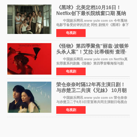
《黑球》北美定档10月16日！
Netflix创下最长院线窗口期 戛纳
最佳导演加持
中国娱乐网讯 www yule com cn 今年戛纳
电影节备受好评的历史 同性 剧情片《黑球》拿下
Netflix美国发行电影的最长院线放映期——该片
电视剧
最新定档今年10月16日美国影院上映（此前定档
11月6日，如
《怪物》第四季聚焦“丽兹·波顿斧
头杀人案”！艾拉·比蒂领衔 查理·
汉纳姆、莎拉·保
中国娱乐网讯 www yule com cn Netflix真
实罪案系列剧集《怪物》第四季首曝海报与剧
照，聚焦鹅妈妈童谣亦有记载的著名血腥杀人案
电视剧
——丽兹·波顿砍死生父与继母案。 本季由艾
拉·比蒂饰
荣仓奈奈时隔12年再主演日剧！
与赤楚卫二共演《兄妹》 10月朝
日新档开播
中国娱乐网讯 www yule com cn 荣仓奈奈
与赤楚卫二于8月3日官宣将共同主演朝日电视台
日剧《兄妹》（10月开播，每周六晚10点播
电视剧
出）。这也是荣仓奈奈继TBS剧集《为了N》之
后，暌违12年再度担