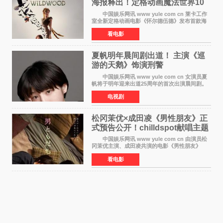
海报释出！定格动画魔法世界10
月开启
中国娱乐网讯 www yule com cn 莱卡工作
室全新定格动画电影《怀尔德伍德》发布首款海
报，女孩为找回弟弟走入黑暗、宏大的林中魔法
看电影
世界，一场关于勇气与亲情的奇幻冒险即将展
开。 本片由特
夏帆明年晨间剧出道！ 主演《巡
游的天鹅》饰演刑警
中国娱乐网讯 www yule com cn 女演员夏
帆将于明年迎来出道25周年的首次出演晨间剧。
NHK于8月4日宣布她将出演明年（2027年度）上
电视剧
半期的晨间剧《巡游的天鹅》，饰演与女主角森
田望智饰演的生
松冈茉优×成田凌《男性朋友》正
式预告公开！chilldspot献唱主题
曲​
中国娱乐网讯 www yule com cn 由演员松
冈茉优主演、成田凌共演的电影《男性朋友》
（三岛有纪子执导，11月6日上映）于8月5日公开
看电影
正式视觉图与正式预告片。同时，三人乐队
chilldspot为该片创