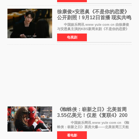
29日及本月1至2日
徐康俊×安恩眞《不是你的恋爱》
公开剧照！9月12日首播 现实共鸣
罗曼史来袭
中国娱乐网讯 www yule com cn 由徐康俊
与安恩眞主演的KBS新周末剧《不是你的恋爱》
于近日公开首波剧照，正式定档9月12日首
电视剧
播。 剧照中，徐康俊与安恩眞并肩而坐，眼
神中流露出复杂而微
《蜘蛛侠：崭新之日》北美首周
3.55亿美元！仅差《复联4》200
万 影史第二全球开画
中国娱乐网讯 www yule com cn 《蜘
蛛侠：崭新之日》票房大爆——北美首周三天粗
报3 55亿美元，仅比影史最高北美开画《复仇者
看电影
联盟4：终局之战》的3 571亿美元少200万出头，