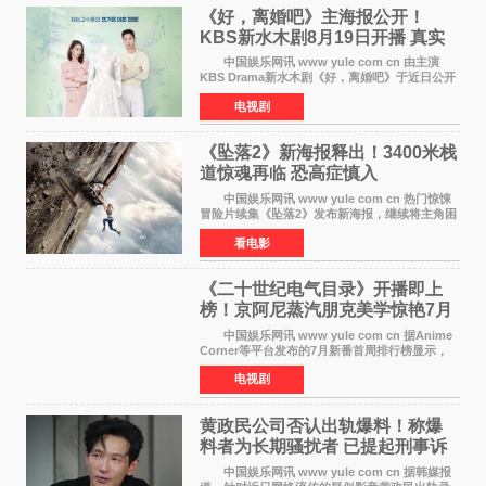
《好，离婚吧》主海报公开！
KBS新水木剧8月19日开播 真实
离婚体验记来袭
中国娱乐网讯 www yule com cn 由主演
KBS Drama新水木剧《好，离婚吧》于近日公开
主海报，正式进入开播倒计时。 海报中，男
电视剧
女主角背对背站立，各自望向不同方向，中央的
空白与冷漠的表情
《坠落2》新海报释出！3400米栈
道惊魂再临 恐高症慎入
中国娱乐网讯 www yule com cn 热门惊悚
冒险片续集《坠落2》发布新海报，继续将主角困
于绝境高处——这一次，是摇摇欲坠的徒步栈
看电影
道。该片将于今年9月2日北美上映，恐高症患者
请提前做好心理
《二十世纪电气目录》开播即上
榜！京阿尼蒸汽朋克美学惊艳7月
新番季
中国娱乐网讯 www yule com cn 据Anime
Corner等平台发布的7月新番首周排行榜显示，
由京都动画制作的《二十世纪电气目录》在多个
电视剧
榜单中表现亮眼，位列AniLab全球TOP10第十
名。该剧改编自结
黄政民公司否认出轨爆料！称爆
料者为长期骚扰者 已提起刑事诉
讼
中国娱乐网讯 www yule com cn 据韩媒报