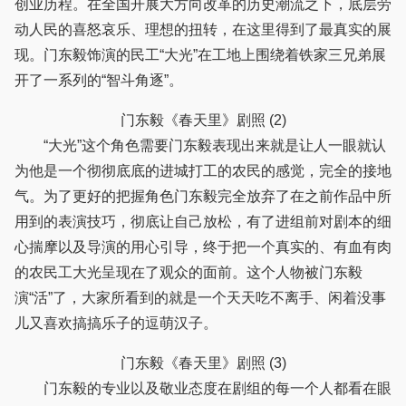
创业历程。在全国开展大方向改革的历史潮流之下，底层劳
动人民的喜怒哀乐、理想的扭转，在这里得到了最真实的展
现。门东毅饰演的民工“大光”在工地上围绕着铁家三兄弟展
开了一系列的“智斗角逐”。
门东毅《春天里》剧照 (2)
“大光”这个角色需要门东毅表现出来就是让人一眼就认
为他是一个彻彻底底的进城打工的农民的感觉，完全的接地
气。为了更好的把握角色门东毅完全放弃了在之前作品中所
用到的表演技巧，彻底让自己放松，有了进组前对剧本的细
心揣摩以及导演的用心引导，终于把一个真实的、有血有肉
的农民工大光呈现在了观众的面前。这个人物被门东毅
演“活”了，大家所看到的就是一个天天吃不离手、闲着没事
儿又喜欢搞搞乐子的逗萌汉子。
门东毅《春天里》剧照 (3)
门东毅的专业以及敬业态度在剧组的每一个人都看在眼