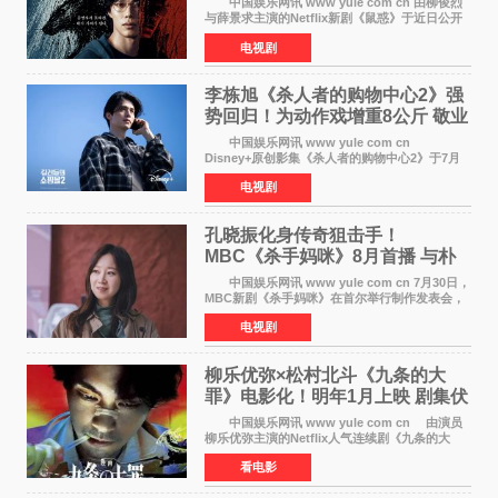
中国娱乐网讯 www yule com cn 由柳俊烈
与薛景求主演的Netflix新剧《鼠惑》于近日公开
主海报，正式定档8月28日上线。 海报中，柳
电视剧
俊烈与薛景求背对背站立，各自朝向相反方向，
幽暗的色调与
李栋旭《杀人者的购物中心2》强
势回归！为动作戏增重8公斤 敬业
获赞
中国娱乐网讯 www yule com cn
Disney+原创影集《杀人者的购物中心2》于7月
22日正式上线，由男神李栋旭主演的郑进湾以2 0
电视剧
完全体强势回归。该剧第一季曾被《纽约时报》
评选为全球最佳影集之一
孔晓振化身传奇狙击手！
MBC《杀手妈咪》8月首播 与朴
恩斌展开收视对决
中国娱乐网讯 www yule com cn 7月30日，
MBC新剧《杀手妈咪》在首尔举行制作发表会，
主演孔晓振、郑准元、李相二、无真星、崔宇
电视剧
成、李银泉等人一同出席，为新剧宣传造势。这
是孔晓振继《毛骨
柳乐优弥×松村北斗《九条的大
罪》电影化！明年1月上映 剧集伏
笔将全面揭晓
中国娱乐网讯 www yule com cn 由演员
柳乐优弥主演的Netflix人气连续剧《九条的大
罪》正式宣布改编为电影，将于明年1月8日全国
看电影
上映。柳乐优弥与SixTONES松村北斗再度联
手，为观众带来这部