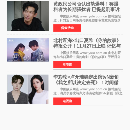
黄政民公司否认出轨爆料！称爆
料者为长期骚扰者 已提起刑事诉
讼
中国娱乐网讯 www yule com cn 据韩媒报
道，针对近日网络流传的疑似影帝黄政民出轨录
音及短信爆料，黄政民所属经纪公司于今日正式
偶像活动
发表声明，明确否认相关传闻。 公司表示，
爆料者是一名长
北村匠海×出口夏希《你的故事》
特报公开！11月27日上映 记忆与
初恋的奇幻交织
中国娱乐网讯 www yule com cn 由北村匠
海与出口夏希主演的电影《你的故事》于近日公
开特报影像，正式定档11月27日上映。 本片
看电影
改编自三秋缒同名小说，编剧由曾执笔《孤独摇
滚！》的吉田惠
李彩玟×卢允瑞确定出演tvN新剧
《我之所以决定去死》！时间循
环青春爱情来袭
中国娱乐网讯 www yule com cn 据韩媒报
道，演员李彩玟与卢允瑞确定出演tvN新剧《我之
所以决定去死》，分别担任男女主角。该剧预计
电视剧
将于明年播出，引发观众期待。 本剧改编自
NAVER同名人气