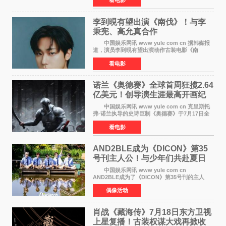
也随之逼近197亿元。超百部中外佳片同台竞技，
点燃了盛夏的电
李到晛有望出演《南伐》！与李
秉宪、高允真合作
中国娱乐网讯 www yule com cn 据韩媒报
道，演员李到晛有望出演动作古装电影《南
伐》，与李秉宪、高允真合作，引发关注。
看电影
该片为动作古装片，讲述朝鲜初期，为了解救被
倭寇绑走的俘虏，9
诺兰《奥德赛》全球首周狂揽2.64
亿美元！创导演生涯最高开画纪
录
中国娱乐网讯 www yule com cn 克里斯托
弗·诺兰执导的史诗巨制《奥德赛》于7月17日全
球上映，首周末票房表现远超预期——北美首周
看电影
三天粗报1 245亿美元（开画3919馆），全球首周
2 641亿美元
AND2BLE成为《DICON》第35
号刊主人公！与少年们共赴夏日
之约
中国娱乐网讯 www yule com cn
AND2BLE成为了《DICON》第35号刊的主人
公，本期标题为And The Summer。作为出道后
偶像活动
首次担任杂志画报主角的完整体，AND2BLE用清
澈的少年感与全新的夏天相遇了
肖战《藏海传》7月18日东方卫视
上星复播！古装权谋大戏再掀收