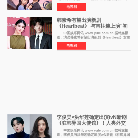
近日公开主海报，正式进入开播倒计时。 海
电视剧
报中，两人并肩站在充满怀旧气息的九津麦芽村
街道上，丁
韩素希有望出演新剧
《Heartbeat》 与南柱赫上演“初
恋归来”奇幻罗曼史
中国娱乐网讯 www yule com cn 据韩媒报
道，演员韩素希有望出演新剧《Heartbeat》女主
角，与南柱赫合作，引发高度关注。 韩素希
电视剧
在剧中饰演能够看到过去的女人洪莎朗一角，因
初恋的意外
李俊昊×洪华莲确定出演tvN新剧
《驻韩异国大使馆》！人类外交
官与“龙”大使的奇幻
中国娱乐网讯 www yule com cn 据韩媒报
道，李俊昊与洪华莲确定出演tvN新剧《驻韩异国