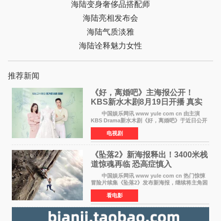
海陆变身奢侈品搭配师
海陆亮相发布会
海陆气质淡雅
海陆诠释魅力女性
推荐新闻
《好，离婚吧》主海报公开！
KBS新水木剧8月19日开播 真实
离婚体验记来袭
中国娱乐网讯 www yule com cn 由主演
KBS Drama新水木剧《好，离婚吧》于近日公开
主海报，正式进入开播倒计时。 海报中，男
电视剧
女主角背对背站立，各自望向不同方向，中央的
空白与冷漠的表情
《坠落2》新海报释出！3400米栈
道惊魂再临 恐高症慎入
中国娱乐网讯 www yule com cn 热门惊悚
冒险片续集《坠落2》发布新海报，继续将主角困
于绝境高处——这一次，是摇摇欲坠的徒步栈
看电影
道。该片将于今年9月2日北美上映，恐高症患者
请提前做好心理