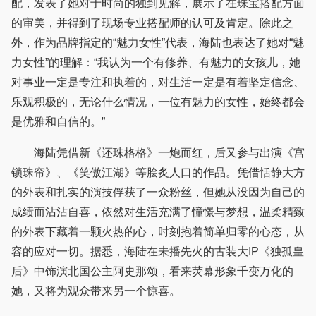
配，发表了她对于时尚的独到见解，展示了在珠宝搭配方面
的审美，并得到了现场专业搭配师的认可及肯定。除此之
外，作为品牌指定的“魅力女性”代表，海陆也表达了她对“魅
力女性”的理解：“我认为一个有修养、有魅力的女孩儿，她
对事业一定是专注和执着的，对生活一定是有着坚定信念、
乐观积极的，无论什么情况，一位有魅力的女性，始终都会
是优雅和自信的。”
海陆凭借新《还珠格格》一炮而红，后又参与出演《宫
锁珠帘》、《笑傲江湖》等脍炙人口的作品。凭借恬静大方
的外表和扎实的演技俘获了一众粉丝，但她从没因为自己的
成绩而沾沾自喜，依然对生活充满了憧憬与梦想，温柔精致
的外表下藏着一颗火热的心，时刻抱着简单归零的心态，从
容的应对一切。据悉，海陆在未播先火的古装大IP《独孤皇
后》中饰演北国公主阿史那颂，看来荧幕形象千变万化的
她，又将为观众带来另一个惊喜。