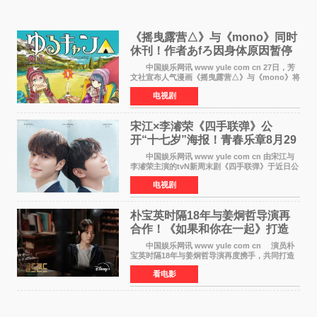
《摇曳露营△》与《mono》同时
休刊！作者あfろ因身体原因暂停
双连载
中国娱乐网讯 www yule com cn 27日，芳
文社宣布人气漫画《摇曳露营△》与《mono》将
暂停连载一段时间，原因是漫画家あfろ身体状况
电视剧
不佳。 编辑部表示：一直承蒙各位对
《mono》的喜爱，
宋江×李濬荣《四手联弹》公
开“十七岁”海报！青春乐章8月29
日奏响
中国娱乐网讯 www yule com cn 由宋江与
李濬荣主演的tvN新周末剧《四手联弹》于近日公
开十七岁版海报，以充满青春气息的画面再度点
电视剧
燃观众期待。 海报中，宋江与李濬荣并肩站
在音乐教室的
朴宝英时隔18年与姜炯哲导演再
合作！《如果和你在一起》打造
奇幻浪漫喜剧
中国娱乐网讯 www yule com cn 演员朴
宝英时隔18年与姜炯哲导演再度携手，共同打造
备受期待的浪漫喜剧新作《如果和你在一起》
看电影
（暂定名）。据OSEN报道，朴宝英将出演该片
女主角，自2008年《