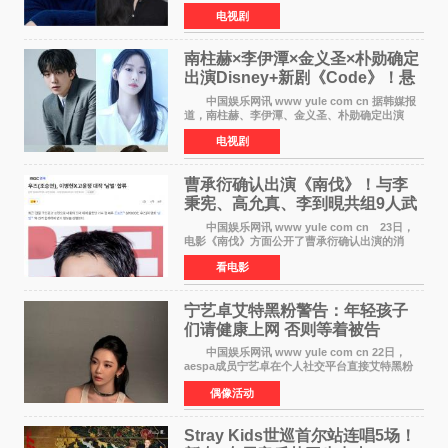
大使馆》，分别担任男女主角，引发期待。
电视剧
该剧讲述了一位因管理驻韩异国大使馆（负责管
理居住在大韩
南柱赫×李伊潭×金义圣×朴勋确定
出演Disney+新剧《Code》！悬
疑犯罪惊悚明年上线
中国娱乐网讯 www yule com cn 据韩媒报
道，南柱赫、李伊潭、金义圣、朴勋确定出演
Disney+新剧《Code》，该剧预计将于明年播
电视剧
出，引发高度关注。 本剧改编自同名人气台
剧，讲述了一位往来
曹承衍确认出演《南伐》！与李
秉宪、高允真、李到晛共组9人武
士团
中国娱乐网讯 www yule com cn 23日，
电影《南伐》方面公开了曹承衍确认出演的消
息。通过歌手活动展现出独特色彩的曹承衍将在
看电影
片中饰演拥有出色弓箭技术的弓箭手，他将在这
一历史动作大片中展
宁艺卓艾特黑粉警告：年轻孩子
们​请健康上网 否则等着被告
中国娱乐网讯 www yule com cn 22日，
aespa成员宁艺卓在个人社交平台直接艾特黑粉
账号，正面喊话回应长期以来的恶意攻击，引发
偶像活动
广泛关注。 宁艺卓在文中表示，自己早已注
意到部分网友持续
Stray Kids世巡首尔站连唱5场！