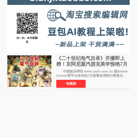
《二十世纪电气目录》开播即上
榜！京阿尼蒸汽朋克美学惊艳7月
新番季
中国娱乐网讯 www yule com cn 据Anime
Corner等平台发布的7月新番首周排行榜显示，
由京都动画制作的《二十世纪电气目录》在多个
电视剧
榜单中表现亮眼，位列AniLab全球TOP10第十
名。该剧改编自结