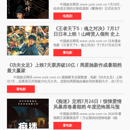
视热潮
中国娱乐网讯 www yule com cn 7月18日，
由肖战主演的古装权谋剧《藏海传》正式在东方
卫视上星复播，引发广泛关注。该剧此前已在网
电视剧
络平台播出，凭借精良制作和紧凑剧情收获不俗
口碑，此次上
《王者天下5：魂之对决》7月17
日日本上映！山崎贤人领衔 史上
最大“函谷关防卫战”
中国娱乐网讯 www yule com cn 日本漫改
电影《王者天下5：魂之对决》于7月17日在日本
全国上映。这部由佐藤信介执导、山崎贤人主演
看电影
的历史动作片，改编自原泰久同名人气漫画，继
续讲述信和漂
《功夫女足》上映7天票房破10亿！周星驰新作成暑期档
最大赢家
中国娱乐网讯 www yule com cn 据猫眼专业版数据，电影《功夫女足》上映
仅7天，总票房正式突破10亿元大关。这部由周星驰自编自导的喜剧大片，自7月11
日公映以来便展现出惊人的市场统治力。
看电影
《痴迷》定档7月24日！惊悚爱情
风暴席卷暑期档 年度恐怖黑马预
定
中国娱乐网讯 www yule com cn 2026年暑
期档又添重磅选手！万众期待的恐怖电影《痴
迷》今日正式官宣定档，将于7月24日登陆内地各
看电影
大院线。这部被业内专家誉为新世代爆款恐怖电