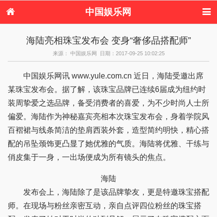
中国娱乐网
首页
新闻
女性
看电影
海陆亮相珠宝发布会 变身“奢侈品搭配师”
电视剧
演唱会
综艺节目
偶像活动
来源： 中国娱乐网 日期：2017-09-25 10:02:25
热周边
中国娱乐网讯 www.yule.com.cn 近日，海陆受邀出席
某珠宝发布会。据了解，该珠宝品牌已连续6届成为纽约时
装周挚爱之选品牌，备受消费者的喜爱，为不少时尚人士所
偏爱。海陆作为神秘嘉宾亮相本次珠宝发布会，身着学院风
百褶裙与线条简洁的垫肩西装外套，造型简约明快，精心搭
配的吊坠颈饰更凸显了她优雅的气质。海陆将优雅、干练与
俏皮集于一身，一出场便成为所有镜头的焦点。
海陆
发布会上，海陆除了是该品牌挚友，更是特邀珠宝搭配
师。在现场与粉丝亲密互动，亲自点评四位粉丝的珠宝搭