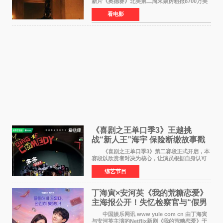
新片《奥德赛》北美第二周末票房粗报8700万美
元（周五至周日：2600万&rarr;3460万
看电影
&rarr;2640万），较首周1 24亿美元仅下跌29
6%，走势极为强劲，远超
《喜剧之王单口季3》王越挑
战“新人王”海宇 保险断缴故事戳
中生活痛点
《喜剧之王单口季3》第二赛段正式开启，本
赛段以欣赏者对决为核心，让演员根据自身认可
选择对手，在作品碰撞中完成一次喜剧创作者之
综艺节目
间的交流。这里有实力相当的正面对抗，也有老
朋友、老对手之
丁海寅×安河英《我的荒糖恋爱》
主海报公开！失忆检察官与“假男
友”同居罗曼史来
中国娱乐网讯 www yule com cn 由丁海寅
与安河英主演的Netflix新剧《我的荒糖恋爱》于