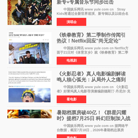
新专+专属音乐节同步出击
中国娱乐网讯 www yule com cn Stray
Kids将通过全新世界巡演、新专辑以及以组合名
义打造的专属音乐节等一系列全球活动，开启事
演唱会
业发展的全新篇章。 Stray Kids将于7月25日
至26日、29日
《铁拳教育》第二季制作传闻引
热议！Netflix回应“尚无定论”
中国娱乐网讯 www yule com cn Netflix方
面于21日对《体育京乡》就《铁拳教育》第二季
制作传闻划清界限，表示尚无定论。然而，业界
电视剧
却有传闻称已就《铁拳教育》第二季的制作展开
了讨论——《
《火影忍者》真人电影编剧解读
鸣人核心弧光：从局外人之痛到
自我觉醒
中国娱乐网讯 www yule com cn 《火影忍
者》好莱坞真人电影导演兼编剧德斯汀·丹尼尔·克
雷顿近日在采访中分享了对主角鸣人成长弧光的
看电影
理解，透露电影将深入探索鸣人作为局外人的情
感历程。
暑期档票房破40亿！《群星闪耀
时》提档7月25日 科幻巨制加入战
局
中国娱乐网讯 www yule com cn 据网络平
台数据，截至7月18日，2026年暑期档总票房
（含预售）已正式突破40亿元大关，年度总票房
看电影