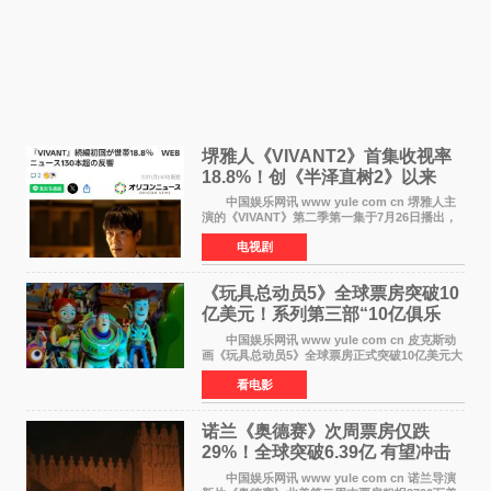
堺雅人《VIVANT2》首集收视率
18.8%！创《半泽直树2》以来
TBS周日剧场最高开局
中国娱乐网讯 www yule com cn 堺雅人主
演的《VIVANT》第二季第一集于7月26日播出，
首集收视率高达18 8%，成为自2020年《半泽直
电视剧
树2》首集22%以来，TBS周日剧场最高开播收视
纪录。 考虑到
《玩具总动员5》全球票房突破10
亿美元！系列第三部“10亿俱乐
部”达成
中国娱乐网讯 www yule com cn 皮克斯动
画《玩具总动员5》全球票房正式突破10亿美元大
关。截至上周末，该片全球累计票房已达10 22亿
看电影
美元，其中北美市场贡献4 48亿美元，中国内地
票房达2 82
诺兰《奥德赛》次周票房仅跌
29%！全球突破6.39亿 有望冲击
13亿成诺兰最卖座电影
中国娱乐网讯 www yule com cn 诺兰导演