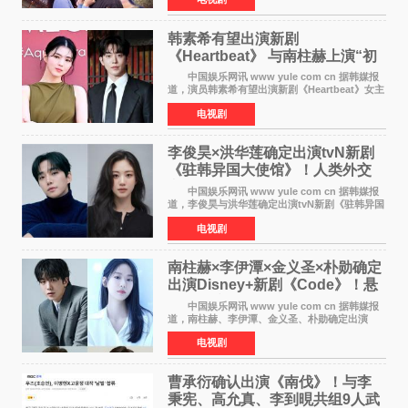
报中，两人并肩站在充满怀旧气息的九津麦芽村
街道上，丁
韩素希有望出演新剧
《Heartbeat》 与南柱赫上演“初
恋归来”奇幻罗曼史
中国娱乐网讯 www yule com cn 据韩媒报
道，演员韩素希有望出演新剧《Heartbeat》女主
角，与南柱赫合作，引发高度关注。 韩素希
电视剧
在剧中饰演能够看到过去的女人洪莎朗一角，因
初恋的意外
李俊昊×洪华莲确定出演tvN新剧
《驻韩异国大使馆》！人类外交
官与“龙”大使的奇幻
中国娱乐网讯 www yule com cn 据韩媒报
道，李俊昊与洪华莲确定出演tvN新剧《驻韩异国
大使馆》，分别担任男女主角，引发期待。
电视剧
该剧讲述了一位因管理驻韩异国大使馆（负责管
理居住在大韩
南柱赫×李伊潭×金义圣×朴勋确定
出演Disney+新剧《Code》！悬
疑犯罪惊悚明年上线
中国娱乐网讯 www yule com cn 据韩媒报
道，南柱赫、李伊潭、金义圣、朴勋确定出演
Disney+新剧《Code》，该剧预计将于明年播
电视剧
出，引发高度关注。 本剧改编自同名人气台
剧，讲述了一位往来
曹承衍确认出演《南伐》！与李
秉宪、高允真、李到晛共组9人武