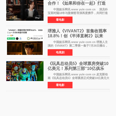
合作！《如果和你在一起》打造
奇幻浪漫喜剧
中国娱乐网讯 www yule com cn 演员朴
宝英时隔18年与姜炯哲导演再度携手，共同打造
备受期待的浪漫喜剧新作《如果和你在一起》
看电影
（暂定名）。据OSEN报道，朴宝英将出演该片
女主角，自2008年《
堺雅人《VIVANT2》首集收视率
18.8%！创《半泽直树2》以来
TBS周日剧场最高开局
中国娱乐网讯 www yule com cn 堺雅人主
演的《VIVANT》第二季第一集于7月26日播出，
首集收视率高达18 8%，成为自2020年《半泽直
电视剧
树2》首集22%以来，TBS周日剧场最高开播收视
纪录。 考虑到
《玩具总动员5》全球票房突破10
亿美元！系列第三部“10亿俱乐
部”达成
中国娱乐网讯 www yule com cn 皮克斯动
画《玩具总动员5》全球票房正式突破10亿美元大
关。截至上周末，该片全球累计票房已达10 22亿
看电影
美元，其中北美市场贡献4 48亿美元，中国内地
票房达2 82