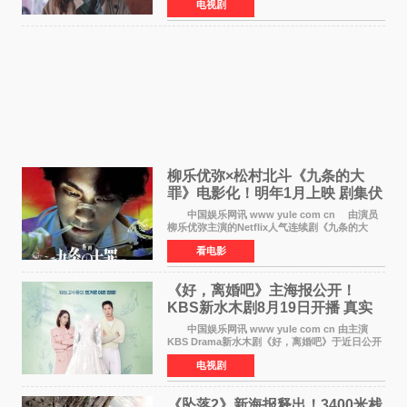
电视剧
成、李银泉等人一同出席，为新剧宣传造势。这
是孔晓振继《毛骨
柳乐优弥×松村北斗《九条的大
罪》电影化！明年1月上映 剧集伏
笔将全面揭晓
中国娱乐网讯 www yule com cn 由演员
柳乐优弥主演的Netflix人气连续剧《九条的大
罪》正式宣布改编为电影，将于明年1月8日全国
看电影
上映。柳乐优弥与SixTONES松村北斗再度联
手，为观众带来这部
《好，离婚吧》主海报公开！
KBS新水木剧8月19日开播 真实
离婚体验记来袭
中国娱乐网讯 www yule com cn 由主演
KBS Drama新水木剧《好，离婚吧》于近日公开
主海报，正式进入开播倒计时。 海报中，男
电视剧
女主角背对背站立，各自望向不同方向，中央的
空白与冷漠的表情
《坠落2》新海报释出！3400米栈