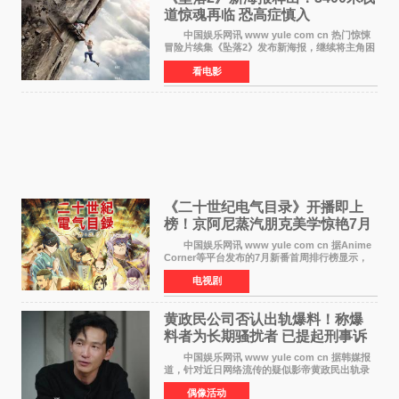
道惊魂再临 恐高症慎入
中国娱乐网讯 www yule com cn 热门惊悚
冒险片续集《坠落2》发布新海报，继续将主角困
于绝境高处——这一次，是摇摇欲坠的徒步栈
看电影
道。该片将于今年9月2日北美上映，恐高症患者
请提前做好心理
《二十世纪电气目录》开播即上
榜！京阿尼蒸汽朋克美学惊艳7月
新番季
中国娱乐网讯 www yule com cn 据Anime
Corner等平台发布的7月新番首周排行榜显示，
由京都动画制作的《二十世纪电气目录》在多个
电视剧
榜单中表现亮眼，位列AniLab全球TOP10第十
名。该剧改编自结
黄政民公司否认出轨爆料！称爆
料者为长期骚扰者 已提起刑事诉
讼
中国娱乐网讯 www yule com cn 据韩媒报
道，针对近日网络流传的疑似影帝黄政民出轨录
音及短信爆料，黄政民所属经纪公司于今日正式
偶像活动
发表声明，明确否认相关传闻。 公司表示，