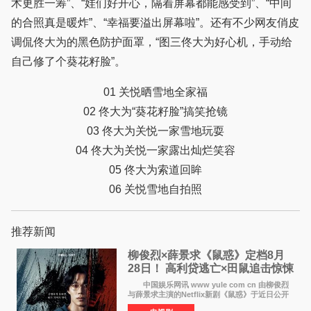
术更胜一筹”、“娃们好开心，隔着屏幕都能感受到”、“中间
的合照真是暖炸”、“幸福要溢出屏幕啦”。还有不少网友俏皮
调侃佟大为的黑色防护面罩，“图三佟大为好心机，手动给
自己修了个葵花籽脸”。
01 关悦晒雪地全家福
02 佟大为“葵花籽脸”搞笑抢镜
03 佟大为关悦一家雪地玩耍
04 佟大为关悦一家露出灿烂笑容
05 佟大为索道回眸
06 关悦雪地自拍照
推荐新闻
柳俊烈×薛景求《鼠惑》定档8月
28日！ 高利贷逃亡×田鼠追击惊悚
来袭
中国娱乐网讯 www yule com cn 由柳俊烈
与薛景求主演的Netflix新剧《鼠惑》于近日公开
主海报，正式定档8月28日上线。 海报中，柳