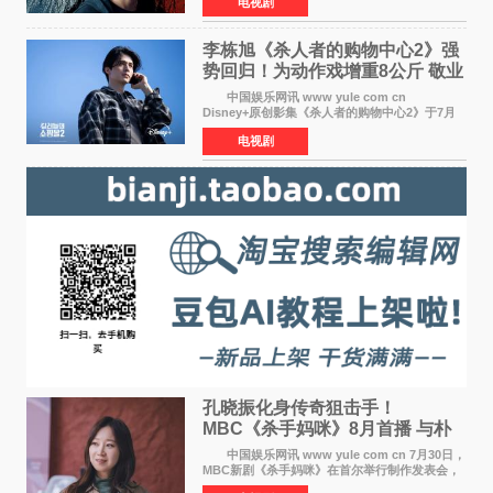
电视剧
俊烈与薛景求背对背站立，各自朝向相反方向，
幽暗的色调与
李栋旭《杀人者的购物中心2》强
势回归！为动作戏增重8公斤 敬业
获赞
中国娱乐网讯 www yule com cn
Disney+原创影集《杀人者的购物中心2》于7月
22日正式上线，由男神李栋旭主演的郑进湾以2 0
电视剧
完全体强势回归。该剧第一季曾被《纽约时报》
评选为全球最佳影集之一
孔晓振化身传奇狙击手！
MBC《杀手妈咪》8月首播 与朴
恩斌展开收视对决
中国娱乐网讯 www yule com cn 7月30日，
MBC新剧《杀手妈咪》在首尔举行制作发表会，
主演孔晓振、郑准元、李相二、无真星、崔宇