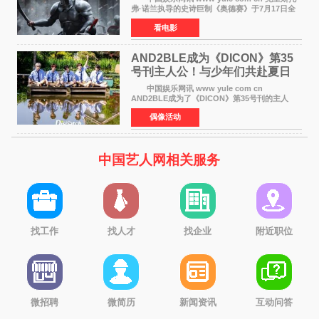
弗·诺兰执导的史诗巨制《奥德赛》于7月17日全
球上映，首周末票房表现远超预期——北美首周
看电影
三天粗报1 245亿美元（开画3919馆），全球首周
2 641亿美元
AND2BLE成为《DICON》第35
号刊主人公！与少年们共赴夏日
之约
中国娱乐网讯 www yule com cn
AND2BLE成为了《DICON》第35号刊的主人
公，本期标题为And The Summer。作为出道后
偶像活动
首次担任杂志画报主角的完整体，AND2BLE用清
澈的少年感与全新的夏天相遇了
中国艺人网相关服务
找工作
找人才
找企业
附近职位
微招聘
微简历
新闻资讯
互动问答