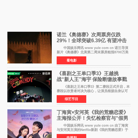
诺兰《奥德赛》次周票房仅跌
29%！全球突破6.39亿 有望冲击
13亿成诺兰最卖座电影
中国娱乐网讯 www yule com cn 诺兰导演
新片《奥德赛》北美第二周末票房粗报8700万美
元（周五至周日：2600万&rarr;3460万
看电影
&rarr;2640万），较首周1 24亿美元仅下跌29
6%，走势极为强劲，远超
《喜剧之王单口季3》王越挑
战“新人王”海宇 保险断缴故事戳
中生活痛点
《喜剧之王单口季3》第二赛段正式开启，本
赛段以欣赏者对决为核心，让演员根据自身认可
选择对手，在作品碰撞中完成一次喜剧创作者之
综艺节目
间的交流。这里有实力相当的正面对抗，也有老
朋友、老对手之
丁海寅×安河英《我的荒糖恋爱》
主海报公开！失忆检察官与“假男
友”同居罗曼史来
中国娱乐网讯 www yule com cn 由丁海寅
与安河英主演的Netflix新剧《我的荒糖恋爱》于
近日公开主海报，正式进入开播倒计时。 海
电视剧