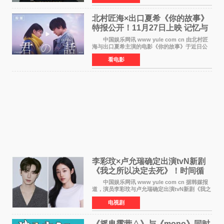
爆料者是一名长
北村匠海×出口夏希《你的故事》
特报公开！11月27日上映 记忆与
初恋的奇幻交织
中国娱乐网讯 www yule com cn 由北村匠
海与出口夏希主演的电影《你的故事》于近日公
开特报影像，正式定档11月27日上映。 本片
看电影
改编自三秋缒同名小说，编剧由曾执笔《孤独摇
滚！》的吉田惠
李彩玟×卢允瑞确定出演tvN新剧
《我之所以决定去死》！时间循
环青春爱情来袭
中国娱乐网讯 www yule com cn 据韩媒报
道，演员李彩玟与卢允瑞确定出演tvN新剧《我之
所以决定去死》，分别担任男女主角。该剧预计
电视剧
将于明年播出，引发观众期待。 本剧改编自
NAVER同名人气
《摇曳露营△》与《mono》同时