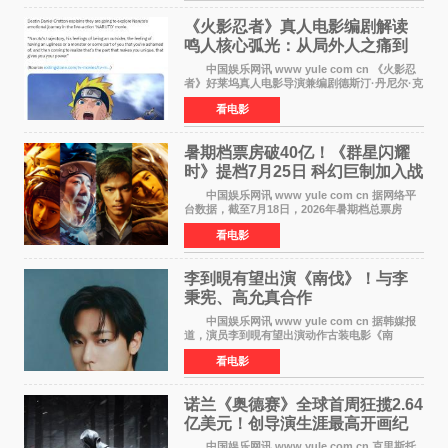
《火影忍者》真人电影编剧解读
鸣人核心弧光：从局外人之痛到
自我觉醒
中国娱乐网讯 www yule com cn 《火影忍
者》好莱坞真人电影导演兼编剧德斯汀·丹尼尔·克
雷顿近日在采访中分享了对主角鸣人成长弧光的
看电影
理解，透露电影将深入探索鸣人作为局外人的情
感历程。
暑期档票房破40亿！《群星闪耀
时》提档7月25日 科幻巨制加入战
局
中国娱乐网讯 www yule com cn 据网络平
台数据，截至7月18日，2026年暑期档总票房
（含预售）已正式突破40亿元大关，年度总票房
看电影
也随之逼近197亿元。超百部中外佳片同台竞技，
点燃了盛夏的电
李到晛有望出演《南伐》！与李
秉宪、高允真合作
中国娱乐网讯 www yule com cn 据韩媒报
道，演员李到晛有望出演动作古装电影《南
伐》，与李秉宪、高允真合作，引发关注。
看电影
该片为动作古装片，讲述朝鲜初期，为了解救被
倭寇绑走的俘虏，9
诺兰《奥德赛》全球首周狂揽2.64
亿美元！创导演生涯最高开画纪
录
中国娱乐网讯 www yule com cn 克里斯托