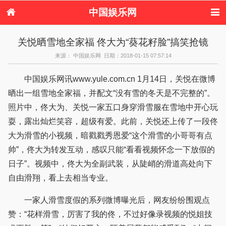
中国娱乐网
首页
新闻
女性
看电影
关悦晒雪地全家福 佟大为“葵花籽脸”搞笑抢镜
电视剧
演唱会
综艺节目
偶像活动
来源： 中国娱乐网 日期：2018-01-15 07:57:14
热周边
中国娱乐网讯www.yule.com.cn 1月14日，关悦在微博
晒出一组雪地全家福，并配文“没有雪的冬天是不完整的”。
照片中，佟大为、关悦一家五口身穿滑雪服在雪地中开心玩
耍，露出灿烂笑容，超级有爱。此前，关悦还上传了一段佟
大为滑雪的小视频，暗戳戳秀恩爱“这个滑雪的小哥哥有点
帅”，佟大为转发互动，感叹只能“看看视频怀念一下放假的
日子”。视频中，佟大为全副武装，从陡峭的滑道高处向下
自由滑翔，看上去相当专业。
一家人滑雪度假的系列微博曝光后，网友纷纷围观点
赞：“花样滑雪，厉害了我的佟，不过好像录视频的悦姐技