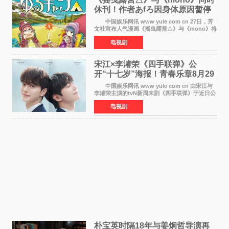
休刊！作者あfろ因身体原因暂停
双连载
中国娱乐网讯 www yule com cn 27日，芳
文社宣布人气漫画《摇曳露营△》与《mono》将
暂停连载一段时间，原因是漫画家あfろ身体状况
电视剧
不佳。 编辑部表示：一直承蒙各位对
《mono》的喜爱，
宋江×李濬荣《四手联弹》公
开“十七岁”海报！青春乐章8月29
日奏响
中国娱乐网讯 www yule com cn 由宋江与
李濬荣主演的tvN新周末剧《四手联弹》于近日公
开十七岁版海报，以充满青春气息的画面再度点
电视剧
燃观众期待。 海报中，宋江与李濬荣并肩站
在音乐教室的
朴宝英时隔18年与姜炯哲导演再