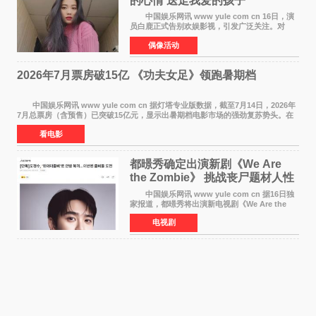
的心情 送走我爱的孩子
中国娱乐网讯 www yule com cn 16日，演
员白鹿正式告别欢娱影视，引发广泛关注。对
此，欢娱影视创始人于正在社交平台发文回应，
偶像活动
字里行间流露不舍与祝福。 于正透露，以前
每次有演员到期不
2026年7月票房破15亿 《功夫女足》领跑暑期档
中国娱乐网讯 www yule com cn 据灯塔专业版数据，截至7月14日，2026年
7月总票房（含预售）已突破15亿元，显示出暑期档电影市场的强劲复苏势头。在
众多上映影片中，《功夫女足》《小黄人与大
看电影
都暻秀确定出演新剧《We Are
the Zombie》 挑战丧尸题材人性
喜剧
中国娱乐网讯 www yule com cn 据16日独
家报道，都暻秀将出演新电视剧《We Are the
Zombie》，在剧中饰演主演金仁钟一角，挑战与
电视剧
以往丧尸题材截然不同的人性喜剧。 新剧
《We Are t