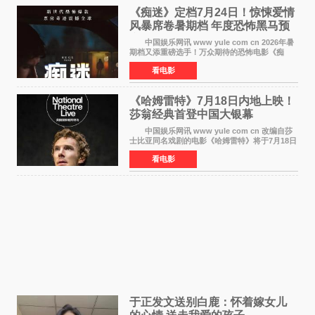
《痴迷》定档7月24日！惊悚爱情
风暴席卷暑期档 年度恐怖黑马预
定
中国娱乐网讯 www yule com cn 2026年暑
期档又添重磅选手！万众期待的恐怖电影《痴
迷》今日正式官宣定档，将于7月24日登陆内地各
看电影
大院线。这部被业内专家誉为新世代爆款恐怖电
影的作品，将为
《哈姆雷特》7月18日内地上映！
莎翁经典首登中国大银幕
中国娱乐网讯 www yule com cn 改编自莎
士比亚同名戏剧的电影《哈姆雷特》将于7月18日
在中国内地上映。这部跨越四百年的文学经典被
看电影
搬上大银幕，为观众带来一场视觉与听觉的双重
盛宴。 《
于正发文送别白鹿：怀着嫁女儿