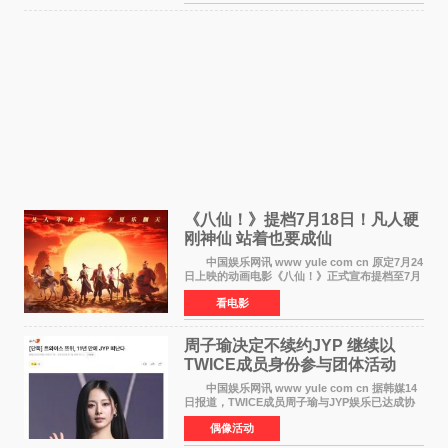
录，更稳坐同时段
《八仙！》提档7月18日！凡人硬
刚神仙 站着也要成仙
中国娱乐网讯 www yule com cn 原定7月24
日上映的动画电影《八仙！》正式宣布提档至7月
18日。这部国风动画大片将八仙过海，各显神通
看电影
这句刻在国人DNA里的俗语玩出了新花样——影
片讲述凡人
周子瑜决定不续约JYP 继续以
TWICE成员身份参与团体活动
中国娱乐网讯 www yule com cn 据韩媒14
日报道，TWICE成员周子瑜与JYP娱乐已达成协
议，不再续签个人专属合约，但她将继续参与
偶像活动
TWICE的完整团体活动。 周子瑜于2015年通
过生存节目《SIXTE