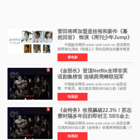
菅田将晖加盟是枝裕和新作《蓦
然回首》 饰演《周刊少年Jump》
编辑
中国娱乐网讯 www yule com cn 演员菅田
将晖将出演由《电锯人》等作品闻名的藤本树原
作漫画改编的电影《蓦然回首》（是枝裕和导
看电影
演）。菅田饰演的角色是初中时代两位主人公带
着完成的作品前去
《金部长》登顶Netflix全球非英
语剧集榜首 连续两周蝉联冠军
中国娱乐网讯 www yule com cn 由苏志
燮、尹敬淏、崔大勋主演的SBS金土剧《金部
长》持续席卷全球，收获海内外观众热烈反
电视剧
响。 15日，据Netflix官方排行榜网站Tudum
公布的数据，SBS金土剧《
《金特务》收视飙破22.3%！苏志
燮时隔多年回归即封王 SBS金土
剧新纪录诞生
中国娱乐网讯 www yule com cn 由苏志燮
主演的SBS金土剧《金特务》收视率持续狂飙！7
月11日播出的第6集全国平均收视率高达22 3%，
电视剧
瞬间最高更冲上26 4%，不仅再度刷新自身纪