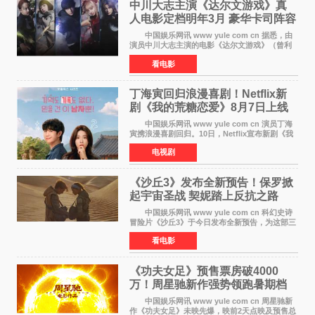
中川大志主演《达尔文游戏》真
人电影定档明年3月 豪华卡司阵容
公开
中国娱乐网讯 www yule com cn 据悉，由
演员中川大志主演的电影《达尔文游戏》（曾利
文彦执导）将于明年3月12日上映，该消息于7月9
看电影
日公布。 本片为累计发行量突破1000万册的
同名漫画的真
丁海寅回归浪漫喜剧！Netflix新
剧《我的荒糖恋爱》8月7日上线
中国娱乐网讯 www yule com cn 演员丁海
寅携浪漫喜剧回归。10日，Netflix宣布新剧《我
的荒糖恋爱》将于下月7日上线。 《我的荒糖
电视剧
恋爱》是一部浪漫喜剧，讲述患上失忆症的检察
官高恩彩与
《沙丘3》发布全新预告！保罗掀
起宇宙圣战 契妮踏上反抗之路
中国娱乐网讯 www yule com cn 科幻史诗
冒险片《沙丘3》于今日发布全新预告，为这部三
部曲最终章揭开神秘面纱。预告中展现了17年过
看电影
去后，保罗·厄崔迪以穆阿迪布之名登基称帝，发
动了一场
《功夫女足》预售票房破4000
万！周星驰新作强势领跑暑期档
中国娱乐网讯 www yule com cn 周星驰新
作《功夫女足》未映先爆，映前2天点映及预售总