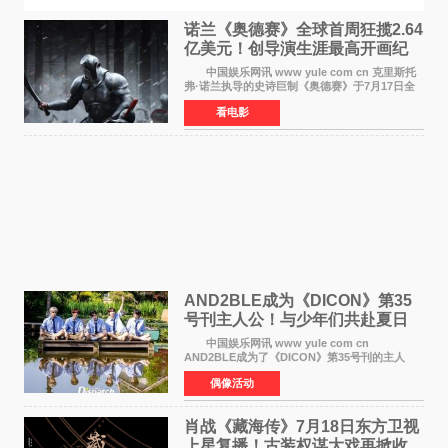
诺兰《奥德赛》全球首周狂揽2.64
亿美元！创导演生涯最高开画纪
录
中国娱乐网讯 www yule com cn 克里斯托
弗·诺兰执导的史诗巨制《奥德赛》于7月17日全
球上映，首周末票房表现远超预期——北美首周
看电影
三天粗报1 245亿美元（开画3919馆），全球首周
2 641亿美元
AND2BLE成为《DICON》第35
号刊主人公！与少年们共赴夏日
之约
中国娱乐网讯 www yule com cn
AND2BLE成为了《DICON》第35号刊的主人
公，本期标题为And The Summer。作为出道后
偶像活动
首次担任杂志画报主角的完整体，AND2BLE用清
澈的少年感与全新的夏天相遇了
肖战《藏海传》7月18日东方卫视
上星复播！古装权谋大戏再掀收