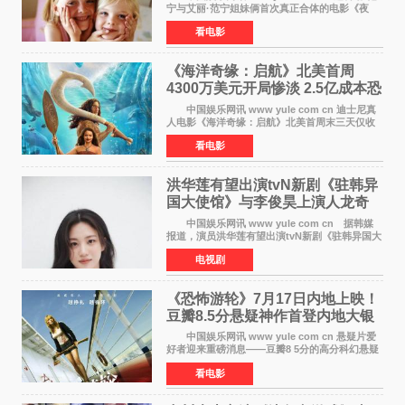
宁与艾丽·范宁姐妹俩首次真正合体的电影《夜
莺》再度改档，从原定的2027年2月12日推迟至
看电影
同年3月19日北美上映，片方希望借此利用春假档
期争取更多年轻
《海洋奇缘：启航》北美首周
4300万美元开局惨淡 2.5亿成本恐
巨亏1亿
中国娱乐网讯 www yule com cn 迪士尼真
人电影《海洋奇缘：启航》北美首周末三天仅收
4300万美元（开画3827馆），中国内地首周票房
看电影
仅840万元人民币，全球开画票房约9500万美
元，远低于业内
洪华莲有望出演tvN新剧《驻韩异
国大使馆》与李俊昊上演人龙奇
幻罗曼史
中国娱乐网讯 www yule com cn 据韩媒
报道，演员洪华莲有望出演tvN新剧《驻韩异国大
使馆》女主角，与李俊昊合作，引发观众期
电视剧
待。 该剧讲述了一位因管理驻韩异国大使馆
（负责管理居住在大
《恐怖游轮》7月17日内地上映！
豆瓣8.5分悬疑神作首登内地大银
幕
中国娱乐网讯 www yule com cn 悬疑片爱
好者迎来重磅消息——豆瓣8 5分的高分科幻悬疑
电影《恐怖游轮》正式宣布定档7月17日在内地上
看电影
映。这部由英国导演克里斯托弗·史密斯执导、惊
悚片女王梅