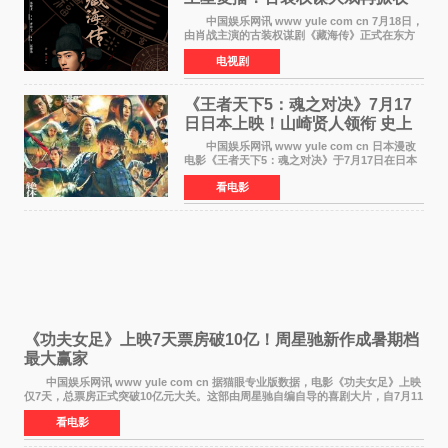
视热潮
中国娱乐网讯 www yule com cn 7月18日，
由肖战主演的古装权谋剧《藏海传》正式在东方
卫视上星复播，引发广泛关注。该剧此前已在网
电视剧
络平台播出，凭借精良制作和紧凑剧情收获不俗
口碑，此次上
《王者天下5：魂之对决》7月17
日日本上映！山崎贤人领衔 史上
最大“函谷关防卫战”
中国娱乐网讯 www yule com cn 日本漫改
电影《王者天下5：魂之对决》于7月17日在日本
全国上映。这部由佐藤信介执导、山崎贤人主演
看电影
的历史动作片，改编自原泰久同名人气漫画，继
续讲述信和漂
《功夫女足》上映7天票房破10亿！周星驰新作成暑期档
最大赢家
中国娱乐网讯 www yule com cn 据猫眼专业版数据，电影《功夫女足》上映
仅7天，总票房正式突破10亿元大关。这部由周星驰自编自导的喜剧大片，自7月11
日公映以来便展现出惊人的市场统治力。
看电影