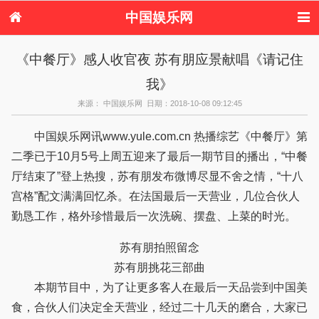
中国娱乐网
首页
新闻
女性
看电影
《中餐厅》感人收官夜 苏有朋应景献唱《请记住
电视剧
演唱会
综艺节目
偶像活动
我》
热周边
来源： 中国娱乐网 日期：2018-10-08 09:12:45
中国娱乐网讯www.yule.com.cn 热播综艺《中餐厅》第
二季已于10月5号上周五迎来了最后一期节目的播出，“中餐
厅结束了”登上热搜，苏有朋发布微博尽显不舍之情，“十八
宫格”配文满满回忆杀。在法国最后一天营业，几位合伙人
勤恳工作，格外珍惜最后一次洗碗、摆盘、上菜的时光。
苏有朋拍照留念
苏有朋挑花三部曲
本期节目中，为了让更多客人在最后一天品尝到中国美
食，合伙人们决定全天营业，经过二十几天的磨合，大家已