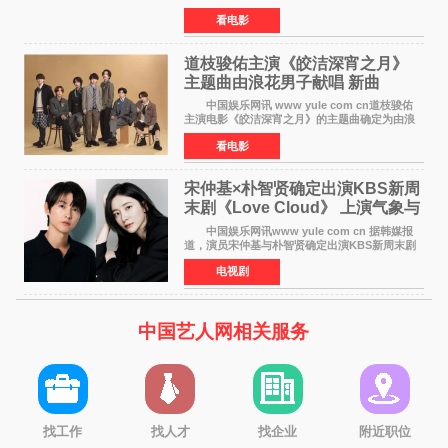
票房已突破4000万大关，成为暑期档最受期待的
看电影
电影之一。这部融合功夫元素与足球题材的喜剧
电影，将于7月
道枝骏佑主演《皎洁深宵之月》
主题曲由浪花男子献唱 新曲
《Moonlit》预告公开
中国娱乐网讯 www yule com cn道枝骏佑
主演电影《皎洁深宵之月》的主题曲确定为由浪
花男子演唱的新曲《Moonlit》。使用该乐曲的最
看电影
新预告片也已制作完成。 本片讲述的是市村
琥珀（道枝骏佑
宋仲基×朴智贤确定出演KBS新周
末剧《Love Cloud》 上演气象与
诅咒交织的奇幻爱情
中国娱乐网讯www yule com cn 据韩媒报
道，演员宋仲基与朴智贤确定出演KBS新周末剧
《Love Cloud》，分别担任男女主角。该剧预计
电视剧
将于明年播出，引发观众期待。 《Love
Cloud》讲述了一位
中国艺人网相关服务
找工作
找人才
找企业
附近职位