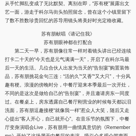
从手忙脚乱变成了无比默契。离别在即，“苏有梗”展露出文
艺一面，游走于科尔马街头拍照留念，曾在这个小镇里留下
了数不胜数珍贵回忆的苏导用镜头将美好时光定格收藏。
苏有朋献唱《请记住我》
苏有朋眼神都在打配合
第二天一早，苏有朋像往常一样对着镜头讲出已经连续
打卡二十天的“今天也是元气满满一天”，开启了在科尔马最
后一天的生活。几位合伙人出发为当天的“告别宴”购置装饰
品，苏有朋挑花金句三连：“活的久”“又香”“又大只”，十分风
趣有梗。浪漫的傍晚时分，中餐厅迎来本季最后一次开灶，
不同的是这次是做给自己的“告别宴”，并且邀请房东一同度
过。在餐桌上，房东透露自己餐厅刚营业的时候每天都以泪
洗面，苏有朋逗趣接梗“就像我一样”惹众人大笑，随后又走
心提出“客人开心，自己就开心”。在音乐节的氛围下，中餐
厅变身演唱会Live，苏有朋用一曲情真意切的《Remember
me》开始了这场属于中餐厅的表演，吸引众多观众闻声而