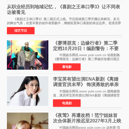
从职业经历到地域记忆，《喜剧之王单口季3》让不同表
达被看见
《喜剧之王单口季3》第二期正式上线。节目延续第三季开播以来鲜活、多元
的舞台气质，在更丰富的创作者面貌中，继续拓宽单口喜剧的表达边界。老演员带
着更加成熟的文本与舞台掌控回归，新面孔则
综艺节目
《赛博朋克：边缘行者》第二季
定档10月20日！编剧警告：不要
对角色投入太深
中国娱乐网讯 www yule com cn 动画剧集
《赛博朋克：边缘行者》第二季确切首播日期正
式敲定——将于10月20日在Netflix全球上线。此
看电影
前，Netflix韩国官方账号曾短暂出现这一日期信
息，随后迅
李宝英有望出演ENA新剧《离婚
调查官洪末琴》 饰演勇敢的单亲
妈妈家事调查官
中国娱乐网讯 www yule com cn 据韩媒报
道，演员李宝英有望出演ENA新剧《离婚调查官
洪末琴》女主角，引发观众期待。 李宝英在
电视剧
剧中饰演家庭法院家事调查官洪末琴一角——即
使在极限状况
《夜莺》再遭改档！范宁姐妹首
次合体新片推迟至2027年3月上映
中国娱乐网讯www yule com cn 达科塔·范