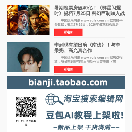
暑期档票房破40亿！《群星闪耀
时》提档7月25日 科幻巨制加入战
局
中国娱乐网讯 www yule com cn 据网络平
台数据，截至7月18日，2026年暑期档总票房
（含预售）已正式突破40亿元大关，年度总票房
看电影
也随之逼近197亿元。超百部中外佳片同台竞技，
点燃了盛夏的电
李到晛有望出演《南伐》！与李
秉宪、高允真合作
中国娱乐网讯 www yule com cn 据韩媒报
道，演员李到晛有望出演动作古装电影《南
伐》，与李秉宪、高允真合作，引发关注。
看电影
该片为动作古装片，讲述朝鲜初期，为了解救被
倭寇绑走的俘虏，9