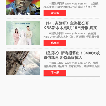
笔将全面揭晓
中国娱乐网讯 www yule com cn 由演员
柳乐优弥主演的Netflix人气连续剧《九条的大
罪》正式宣布改编为电影，将于明年1月8日全国
看电影
上映。柳乐优弥与SixTONES松村北斗再度联
手，为观众带来这部
《好，离婚吧》主海报公开！
KBS新水木剧8月19日开播 真实
离婚体验记来袭
中国娱乐网讯 www yule com cn 由主演
KBS Drama新水木剧《好，离婚吧》于近日公开
主海报，正式进入开播倒计时。 海报中，男
电视剧
女主角背对背站立，各自望向不同方向，中央的
空白与冷漠的表情
《坠落2》新海报释出！3400米栈
道惊魂再临 恐高症慎入
中国娱乐网讯 www yule com cn 热门惊悚
冒险片续集《坠落2》发布新海报，继续将主角困
于绝境高处——这一次，是摇摇欲坠的徒步栈
看电影
道。该片将于今年9月2日北美上映，恐高症患者
请提前做好心理