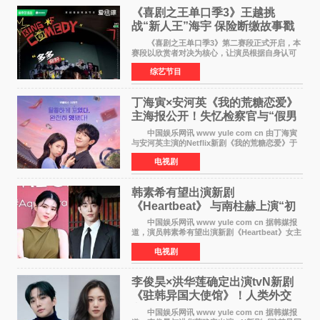
《喜剧之王单口季3》王越挑
战“新人王”海宇 保险断缴故事戳
中生活痛点
《喜剧之王单口季3》第二赛段正式开启，本
赛段以欣赏者对决为核心，让演员根据自身认可
选择对手，在作品碰撞中完成一次喜剧创作者之
综艺节目
间的交流。这里有实力相当的正面对抗，也有老
朋友、老对手之
丁海寅×安河英《我的荒糖恋爱》
主海报公开！失忆检察官与“假男
友”同居罗曼史来
中国娱乐网讯 www yule com cn 由丁海寅
与安河英主演的Netflix新剧《我的荒糖恋爱》于
近日公开主海报，正式进入开播倒计时。 海
电视剧
报中，两人并肩站在充满怀旧气息的九津麦芽村
街道上，丁
韩素希有望出演新剧
《Heartbeat》 与南柱赫上演“初
恋归来”奇幻罗曼史
中国娱乐网讯 www yule com cn 据韩媒报
道，演员韩素希有望出演新剧《Heartbeat》女主
角，与南柱赫合作，引发高度关注。 韩素希
电视剧
在剧中饰演能够看到过去的女人洪莎朗一角，因
初恋的意外
李俊昊×洪华莲确定出演tvN新剧
《驻韩异国大使馆》！人类外交
官与“龙”大使的奇幻
中国娱乐网讯 www yule com cn 据韩媒报