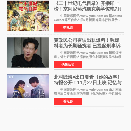
《二十世纪电气目录》开播即上
榜！京阿尼蒸汽朋克美学惊艳7月
新番季
中国娱乐网讯 www yule com cn 据Anime
Corner等平台发布的7月新番首周排行榜显示，
由京都动画制作的《二十世纪电气目录》在多个
电视剧
榜单中表现亮眼，位列AniLab全球TOP10第十
名。该剧改编自结
黄政民公司否认出轨爆料！称爆
料者为长期骚扰者 已提起刑事诉
讼
中国娱乐网讯 www yule com cn 据韩媒报
道，针对近日网络流传的疑似影帝黄政民出轨录
音及短信爆料，黄政民所属经纪公司于今日正式
偶像活动
发表声明，明确否认相关传闻。 公司表示，
爆料者是一名长
北村匠海×出口夏希《你的故事》
特报公开！11月27日上映 记忆与
初恋的奇幻交织
中国娱乐网讯 www yule com cn 由北村匠
海与出口夏希主演的电影《你的故事》于近日公
开特报影像，正式定档11月27日上映。 本片
看电影
改编自三秋缒同名小说，编剧由曾执笔《孤独摇
滚！》的吉田惠