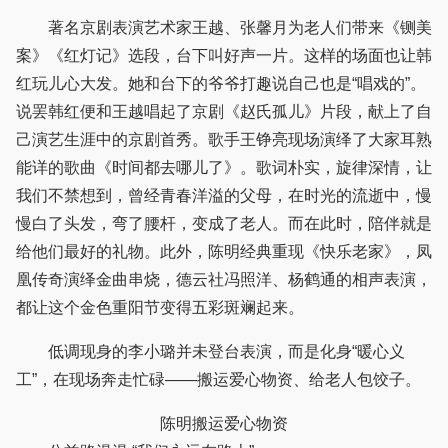
著名京剧表演艺术家王越、张馨月为老人们带来《铡美
案》《红灯记》选段，台下叫好声一片。这样的场面也让韩
红玩儿心大发。她和台下的爷爷打趣说自己也是“唱戏的”。
说罢韩红便和王越唱起了京剧《赵氏孤儿》片段，献上了自
己演艺生涯中的京剧首秀。歌手王铮亮现场演绎了大家耳熟
能详的歌曲《时间都去哪儿了》。歌词朴实，旋律深情，让
我们不禁想到，曾经青春洋溢的父母，在时光的流逝中，慢
慢白了头发，弯了腰杆，变成了老人。而在此时，陪伴就是
给他们最好的礼物。此外，陈明经典重现《快乐老家》，凤
凰传奇演绎金曲串烧，德云社冯照洋、杨鹤通的相声表演，
都让这个金色重阳节变得五彩斑斓起来。
低调现身的李小璐并未登台表演，而是化身“暖心义
工”，在现场奔走忙碌——搬运爱心物资、给老人包饺子。
陈明搬运爱心物资