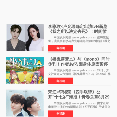
李彩玟×卢允瑞确定出演tvN新剧
《我之所以决定去死》！时间循
环青春爱情来袭
中国娱乐网讯 www yule com cn 据韩媒报
道，演员李彩玟与卢允瑞确定出演tvN新剧《我之
所以决定去死》，分别担任男女主角。该剧预计
电视剧
将于明年播出，引发观众期待。 本剧改编自
NAVER同名人气
《摇曳露营△》与《mono》同时
休刊！作者あfろ因身体原因暂停
双连载
中国娱乐网讯 www yule com cn 27日，芳
文社宣布人气漫画《摇曳露营△》与《mono》将
暂停连载一段时间，原因是漫画家あfろ身体状况
电视剧
不佳。 编辑部表示：一直承蒙各位对
《mono》的喜爱，
宋江×李濬荣《四手联弹》公
开“十七岁”海报！青春乐章8月29
日奏响
中国娱乐网讯 www yule com cn 由宋江与
李濬荣主演的tvN新周末剧《四手联弹》于近日公
开十七岁版海报，以充满青春气息的画面再度点
电视剧
燃观众期待。 海报中，宋江与李濬荣并肩站