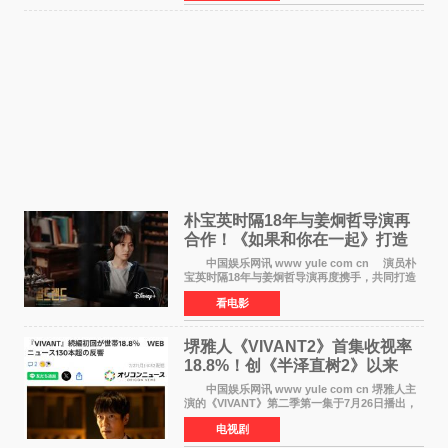
在音乐教室的
朴宝英时隔18年与姜炯哲导演再
合作！《如果和你在一起》打造
奇幻浪漫喜剧
中国娱乐网讯 www yule com cn 演员朴
宝英时隔18年与姜炯哲导演再度携手，共同打造
备受期待的浪漫喜剧新作《如果和你在一起》
看电影
（暂定名）。据OSEN报道，朴宝英将出演该片
女主角，自2008年《
堺雅人《VIVANT2》首集收视率
18.8%！创《半泽直树2》以来
TBS周日剧场最高开局
中国娱乐网讯 www yule com cn 堺雅人主
演的《VIVANT》第二季第一集于7月26日播出，
首集收视率高达18 8%，成为自2020年《半泽直
电视剧
树2》首集22%以来，TBS周日剧场最高开播收视
纪录。 考虑到