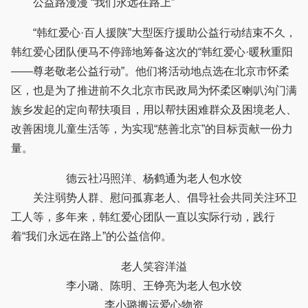
公益路漫漫 “我们永远在路上”
“韩红爱心·百人援陕”大型医疗援助公益行动结束不久，
韩红爱心团队便马不停蹄地筹备这次的“韩红爱心·暖秋重阳
——尊老敬老公益行动”。他们将活动地点选在北京市怀柔
区，也是为了推进前不久北京市民政局为怀柔区喇叭沟门满
族乡发起的定向帮扶项目，用以帮扶困难群众及困境老人、
改善困境儿童生活等，为实现“慈善北京”的目标贡献一份力
量。
德云社冯照洋、杨鹤通为老人包水饺
关注弱势人群、慰问孤寡老人、倡导社会共同关注环卫
工人等，多年来，韩红爱心团队一直以实际行动，践行
着“我们永远在路上”的公益信仰。
老人笑容洋溢
李小璐、陈明、王铮亮为老人包水饺
李小璐搬运爱心物资