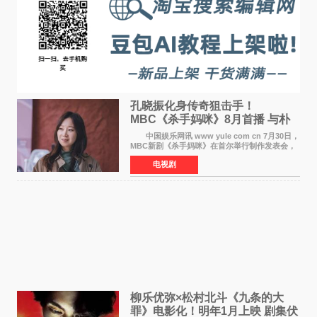
孔晓振化身传奇狙击手！
MBC《杀手妈咪》8月首播 与朴
恩斌展开收视对决
中国娱乐网讯 www yule com cn 7月30日，
MBC新剧《杀手妈咪》在首尔举行制作发表会，
主演孔晓振、郑准元、李相二、无真星、崔宇
电视剧
成、李银泉等人一同出席，为新剧宣传造势。这
是孔晓振继《毛骨
柳乐优弥×松村北斗《九条的大
罪》电影化！明年1月上映 剧集伏