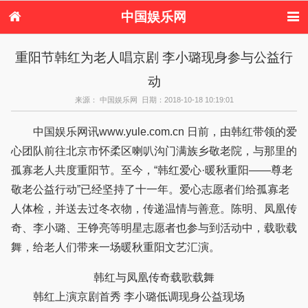
中国娱乐网
首页
新闻
女性
看电影
重阳节韩红为老人唱京剧 李小璐现身参与公益行
电视剧
演唱会
综艺节目
偶像活动
动
热周边
来源： 中国娱乐网 日期：2018-10-18 10:19:01
中国娱乐网讯www.yule.com.cn 日前，由韩红带领的爱
心团队前往北京市怀柔区喇叭沟门满族乡敬老院，与那里的
孤寡老人共度重阳节。至今，“韩红爱心·暖秋重阳——尊老
敬老公益行动”已经坚持了十一年。爱心志愿者们给孤寡老
人体检，并送去过冬衣物，传递温情与善意。陈明、凤凰传
奇、李小璐、王铮亮等明星志愿者也参与到活动中，载歌载
舞，给老人们带来一场暖秋重阳文艺汇演。
韩红与凤凰传奇载歌载舞
韩红上演京剧首秀 李小璐低调现身公益现场