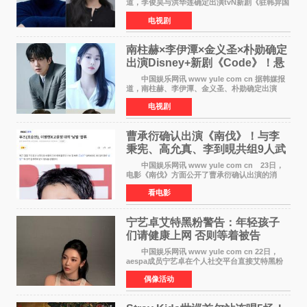
道，李俊昊与洪华莲确定出演tvN新剧《驻韩异国
大使馆》，分别担任男女主角，引发期待。
电视剧
该剧讲述了一位因管理驻韩异国大使馆（负责管
理居住在大韩
南柱赫×李伊潭×金义圣×朴勋确定
出演Disney+新剧《Code》！悬
疑犯罪惊悚明年上线
中国娱乐网讯 www yule com cn 据韩媒报
道，南柱赫、李伊潭、金义圣、朴勋确定出演
Disney+新剧《Code》，该剧预计将于明年播
电视剧
出，引发高度关注。 本剧改编自同名人气台
剧，讲述了一位往来
曹承衍确认出演《南伐》！与李
秉宪、高允真、李到晛共组9人武
士团
中国娱乐网讯 www yule com cn 23日，
电影《南伐》方面公开了曹承衍确认出演的消
息。通过歌手活动展现出独特色彩的曹承衍将在
看电影
片中饰演拥有出色弓箭技术的弓箭手，他将在这
一历史动作大片中展
宁艺卓艾特黑粉警告：年轻孩子
们​请健康上网 否则等着被告
中国娱乐网讯 www yule com cn 22日，
aespa成员宁艺卓在个人社交平台直接艾特黑粉
账号，正面喊话回应长期以来的恶意攻击，引发
偶像活动
广泛关注。 宁艺卓在文中表示，自己早已注
意到部分网友持续