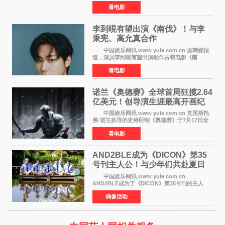
（含预售）已正式突破40亿元大关，年度总票房
看电影
也随之逼近197亿元。超百部中外佳片同台竞技，
点燃了盛夏的电
李到晛有望出演《南伐》！与李
秉宪、高允真合作
中国娱乐网讯 www yule com cn 据韩媒报
道，演员李到晛有望出演动作古装电影《南
伐》，与李秉宪、高允真合作，引发关注。
看电影
该片为动作古装片，讲述朝鲜初期，为了解救被
倭寇绑走的俘虏，9
诺兰《奥德赛》全球首周狂揽2.64
亿美元！创导演生涯最高开画纪
录
中国娱乐网讯 www yule com cn 克里斯托
弗·诺兰执导的史诗巨制《奥德赛》于7月17日全
球上映，首周末票房表现远超预期——北美首周
看电影
三天粗报1 245亿美元（开画3919馆），全球首周
2 641亿美元
AND2BLE成为《DICON》第35
号刊主人公！与少年们共赴夏日
之约
中国娱乐网讯 www yule com cn
AND2BLE成为了《DICON》第35号刊的主人
公，本期标题为And The Summer。作为出道后
偶像活动
首次担任杂志画报主角的完整体，AND2BLE用清
澈的少年感与全新的夏天相遇了