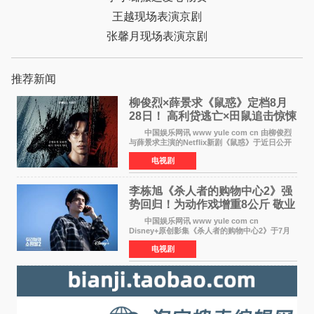
王越现场表演京剧
张馨月现场表演京剧
推荐新闻
柳俊烈×薛景求《鼠惑》定档8月
28日！ 高利贷逃亡×田鼠追击惊悚
来袭
中国娱乐网讯 www yule com cn 由柳俊烈
与薛景求主演的Netflix新剧《鼠惑》于近日公开
主海报，正式定档8月28日上线。 海报中，柳
电视剧
俊烈与薛景求背对背站立，各自朝向相反方向，
幽暗的色调与
李栋旭《杀人者的购物中心2》强
势回归！为动作戏增重8公斤 敬业
获赞
中国娱乐网讯 www yule com cn
Disney+原创影集《杀人者的购物中心2》于7月
22日正式上线，由男神李栋旭主演的郑进湾以2 0
电视剧
完全体强势回归。该剧第一季曾被《纽约时报》
评选为全球最佳影集之一