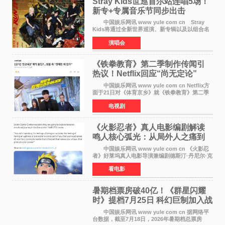
Stray Kids世巡首尔站连唱5场！
新专+专属音乐节同步出击
中国娱乐网讯 www yule com cn Stray
Kids将通过全新世界巡演、新专辑以及以组合名
义打造的专属音乐节等一系列全球活动，开启事
演唱会
业发展的全新篇章。 Stray Kids将于7月25日
至26日、29日
《铁拳教育》第二季制作传闻引
热议！Netflix回应“尚无定论”
中国娱乐网讯 www yule com cn Netflix方
面于21日对《体育京乡》就《铁拳教育》第二季
制作传闻划清界限，表示尚无定论。然而，业界
电视剧
却有传闻称已就《铁拳教育》第二季的制作展开
了讨论——《
《火影忍者》真人电影编剧解读
鸣人核心弧光：从局外人之痛到
自我觉醒
中国娱乐网讯 www yule com cn 《火影忍
者》好莱坞真人电影导演兼编剧德斯汀·丹尼尔·克
雷顿近日在采访中分享了对主角鸣人成长弧光的
看电影
理解，透露电影将深入探索鸣人作为局外人的情
感历程。
暑期档票房破40亿！《群星闪耀
时》提档7月25日 科幻巨制加入战
局
中国娱乐网讯 www yule com cn 据网络平
台数据，截至7月18日，2026年暑期档总票房