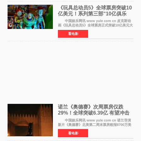
《玩具总动员5》全球票房突破10
亿美元！系列第三部“10亿俱乐
部”达成
中国娱乐网讯 www yule com cn 皮克斯动
画《玩具总动员5》全球票房正式突破10亿美元大
关。截至上周末，该片全球累计票房已达10 22亿
看电影
美元，其中北美市场贡献4 48亿美元，中国内地
票房达2 82
诺兰《奥德赛》次周票房仅跌
29%！全球突破6.39亿 有望冲击
13亿成诺兰最卖座电影
中国娱乐网讯 www yule com cn 诺兰导演
新片《奥德赛》北美第二周末票房粗报8700万美
元（周五至周日：2600万&rarr;3460万
看电影
&rarr;2640万），较首周1 24亿美元仅下跌29
6%，走势极为强劲，远超