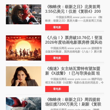
《蜘蛛侠：崭新之日》北美首周
3.55亿美元！仅差《复联4》200
万 影史第二全球开画
中国娱乐网讯 www yule com cn 《蜘
蛛侠：崭新之日》票房大爆——北美首周三天粗
报3 55亿美元，仅比影史最高北美开画《复仇者
看电影
联盟4：终局之战》的3 571亿美元少200万出头，
精报调整后仍
《八仙！》票房破10.76亿！登顶
2026年度动画电影票房榜 国风动
画逆袭暑期档
中国娱乐网讯 www yule com cn 据猫眼专
业版实时数据，国风动画电影《八仙！》累计票
房突破10 76亿元，超过《熊出没·年年有熊》，
看电影
暂列2026年度动画影片票房榜冠军。该片自暑期
档登陆院线以
《痴迷》女主纳瓦雷特有望加盟
新《X战警》！已与导演会面 坦
言“魔形女一直很酷”
中国娱乐网讯 www yule com cn 继萨玛拉·
维文将出演新《X战警》电影白皇后的消息后，今
年暑期档大热恐怖片《痴迷》女主角印达·纳瓦雷
看电影
特也有望加盟这部备受瞩目的漫威新作——目前
还处于有
《蜘蛛侠：崭新之日》周四提前
场狂揽7200万美元！刷新《复联
4》保持影史纪录
中国娱乐网讯 www yule com cn 《蜘蛛