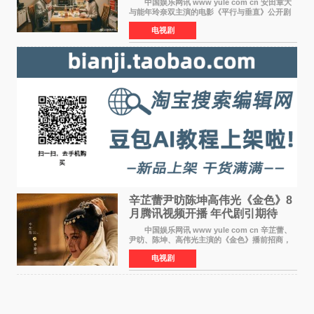
中国娱乐网讯 www yule com cn 安田章大
与能年玲奈双主演的电影《平行与垂直》公开剧
照，该片将于8月28日上映。 本片围绕患有自
电视剧
闭症谱系障碍的哥哥大贵（安田章大 饰）与即将
结婚的妹妹
辛芷蕾尹昉陈坤高伟光《金色》8
月腾讯视频开播 年代剧引期待
中国娱乐网讯 www yule com cn 辛芷蕾、
尹昉、陈坤、高伟光主演的《金色》播前招商，
预计8月腾讯视频开播。这部年代剧汇集了众多实
电视剧
力派演员，阵容强大，引发了观众的广泛关
注。 《金色》