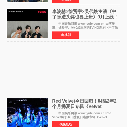
划》的拍摄工
李浚赫×徐贤宇×吴代焕主演《中
了乐透头奖也要上班》9月上线！
TVING先网后台
中国娱乐网讯 www yule com cn 由李浚
赫、徐贤宇、吴代焕主演的TVING新剧《中了乐
透头奖也要上班》定档9月10日播出，随后于9月
电视剧
14日起登陆tvN月火档，实现先网后台双平台播出
模式。 本剧改
Red Velvet今日回归！时隔2年2
个月携夏日专辑《Velvet
Summer》重启完整体活动
中国娱乐网讯 www yule com cn Red
Velvet将于今日携夏日迷你专辑《Velvet
Summer》时隔2年2个月重启完整体活动。这张
偶像活动
于8月3日发行的专辑，主打柔和成熟氛围的夏日