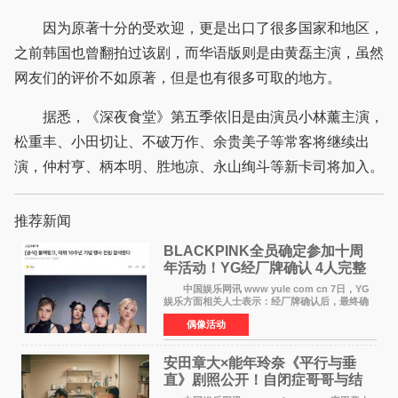
因为原著十分的受欢迎，更是出口了很多国家和地区，
之前韩国也曾翻拍过该剧，而华语版则是由黄磊主演，虽然
网友们的评价不如原著，但是也有很多可取的地方。
据悉，《深夜食堂》第五季依旧是由演员小林薰主演，
松重丰、小田切让、不破万作、余贵美子等常客将继续出
演，仲村亨、柄本明、胜地凉、永山绚斗等新卡司将加入。
推荐新闻
BLACKPINK全员确定参加十周
年活动！YG经厂牌确认 4人完整
体合体成行
中国娱乐网讯 www yule com cn 7日，YG
娱乐方面相关人士表示：经厂牌确认后，最终确
定4名成员均将出席。YG方面最终确认了智秀、
偶像活动
JENNIE、ROS&Eacute;、LISA四位
BLACKPINK成员全员出席，使组
安田章大×能年玲奈《平行与垂
直》剧照公开！自闭症哥哥与结
婚前夕妹妹直面未来