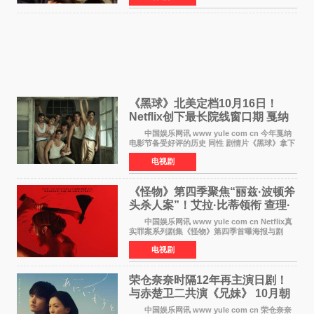
chilldspot为该片创
《黑球》北美定档10月16日！
Netflix创下最长院线窗口期 戛纳
最佳导演加持
中国娱乐网讯 www yule com cn 今年戛纳
电影节备受好评的历史 同性 剧情片《黑球》拿下
Netflix美国发行电影的最长院线放映期——该片
电视剧
最新定档今年10月16日美国影院上映（此前定档
11月6日，如
《怪物》第四季聚焦“丽兹·波顿斧
头杀人案”！艾拉·比蒂领衔 查理·
汉纳姆、莎拉·保
中国娱乐网讯 www yule com cn Netflix真
实罪案系列剧集《怪物》第四季首曝海报与剧
照，聚焦鹅妈妈童谣亦有记载的著名血腥杀人案
电视剧
——丽兹·波顿砍死生父与继母案。 本季由艾
拉·比蒂饰
荣仓奈奈时隔12年再主演日剧！
与赤楚卫二共演《兄妹》 10月朝
日新档开播
中国娱乐网讯 www yule com cn 荣仓奈奈