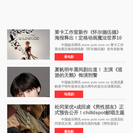
莱卡工作室新作《怀尔德伍德》
海报释出！定格动画魔法世界10
月开启
中国娱乐网讯 www yule com cn 莱卡工作
室全新定格动画电影《怀尔德伍德》发布首款海
报，女孩为找回弟弟走入黑暗、宏大的林中魔法
看电影
世界，一场关于勇气与亲情的奇幻冒险即将展
开。 本片由特
夏帆明年晨间剧出道！ 主演《巡
游的天鹅》饰演刑警
中国娱乐网讯 www yule com cn 女演员夏
帆将于明年迎来出道25周年的首次出演晨间剧。
NHK于8月4日宣布她将出演明年（2027年度）上
电视剧
半期的晨间剧《巡游的天鹅》，饰演与女主角森
田望智饰演的生
松冈茉优×成田凌《男性朋友》正
式预告公开！chilldspot献唱主题
曲​
中国娱乐网讯 www yule com cn 由演员松
冈茉优主演、成田凌共演的电影《男性朋友》
（三岛有纪子执导，11月6日上映）于8月5日公开
看电影
正式视觉图与正式预告片。同时，三人乐队