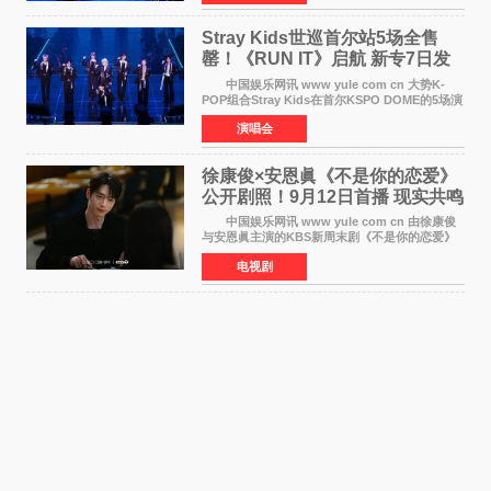
音乐，收录了成员们想着
Stray Kids世巡首尔站5场全售
罄！《RUN IT》启航 新专7日发
行
中国娱乐网讯 www yule com cn 大势K-
POP组合Stray Kids在首尔KSPO DOME的5场演
唱会全部售罄，为新世界巡演拉开序幕。据所属
演唱会
社JYP娱乐透露，Stray Kids于上月25至26日、
29日及本月1至2日
徐康俊×安恩眞《不是你的恋爱》
公开剧照！9月12日首播 现实共鸣
罗曼史来袭
中国娱乐网讯 www yule com cn 由徐康俊
与安恩眞主演的KBS新周末剧《不是你的恋爱》
于近日公开首波剧照，正式定档9月12日首
电视剧
播。 剧照中，徐康俊与安恩眞并肩而坐，眼
神中流露出复杂而微