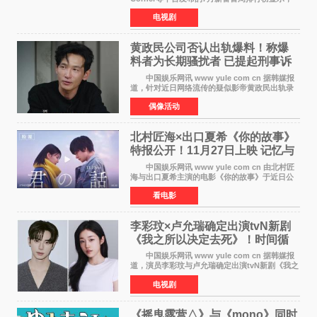
由京都动画制作的《二十世纪电气目录》在多个
电视剧
榜单中表现亮眼，位列AniLab全球TOP10第十
名。该剧改编自结
黄政民公司否认出轨爆料！称爆
料者为长期骚扰者 已提起刑事诉
讼
中国娱乐网讯 www yule com cn 据韩媒报
道，针对近日网络流传的疑似影帝黄政民出轨录
音及短信爆料，黄政民所属经纪公司于今日正式
偶像活动
发表声明，明确否认相关传闻。 公司表示，
爆料者是一名长
北村匠海×出口夏希《你的故事》
特报公开！11月27日上映 记忆与
初恋的奇幻交织
中国娱乐网讯 www yule com cn 由北村匠
海与出口夏希主演的电影《你的故事》于近日公
开特报影像，正式定档11月27日上映。 本片
看电影
改编自三秋缒同名小说，编剧由曾执笔《孤独摇
滚！》的吉田惠
李彩玟×卢允瑞确定出演tvN新剧
《我之所以决定去死》！时间循
环青春爱情来袭
中国娱乐网讯 www yule com cn 据韩媒报
道，演员李彩玟与卢允瑞确定出演tvN新剧《我之
所以决定去死》，分别担任男女主角。该剧预计
电视剧
将于明年播出，引发观众期待。 本剧改编自
NAVER同名人气
《摇曳露营△》与《mono》同时