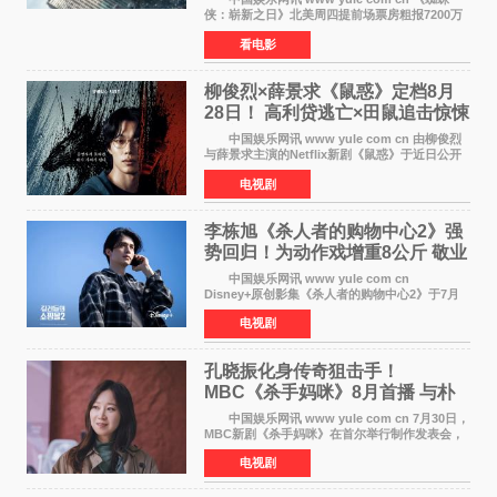
侠：崭新之日》北美周四提前场票房粗报7200万
美元，创下影史单片北美提前场票房新纪录——
看电影
此前该纪录由《复仇者联盟4：终局之战》的6000
万美元保持，本
柳俊烈×薛景求《鼠惑》定档8月
28日！ 高利贷逃亡×田鼠追击惊悚
来袭
中国娱乐网讯 www yule com cn 由柳俊烈
与薛景求主演的Netflix新剧《鼠惑》于近日公开
主海报，正式定档8月28日上线。 海报中，柳
电视剧
俊烈与薛景求背对背站立，各自朝向相反方向，
幽暗的色调与
李栋旭《杀人者的购物中心2》强
势回归！为动作戏增重8公斤 敬业
获赞
中国娱乐网讯 www yule com cn
Disney+原创影集《杀人者的购物中心2》于7月
22日正式上线，由男神李栋旭主演的郑进湾以2 0
电视剧
完全体强势回归。该剧第一季曾被《纽约时报》
评选为全球最佳影集之一
孔晓振化身传奇狙击手！
MBC《杀手妈咪》8月首播 与朴
恩斌展开收视对决
中国娱乐网讯 www yule com cn 7月30日，
MBC新剧《杀手妈咪》在首尔举行制作发表会，
主演孔晓振、郑准元、李相二、无真星、崔宇
电视剧
成、李银泉等人一同出席，为新剧宣传造势。这
是孔晓振继《毛骨