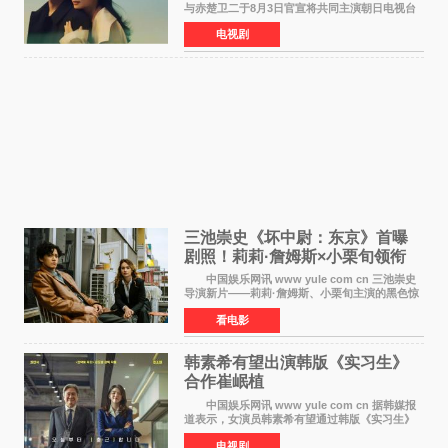
与赤楚卫二于8月3日官宣将共同主演朝日电视台
日剧《兄妹》（10月开播，每周六晚10点播
电视剧
出）。这也是荣仓奈奈继TBS剧集《为了N》之
后，暌违12年再度担
三池崇史《坏中尉：东京》首曝
剧照！莉莉·詹姆斯×小栗旬领衔
黑色惊悚再升级
中国娱乐网讯 www yule com cn 三池崇史
导演新片——莉莉·詹姆斯、小栗旬主演的黑色惊
悚电影《坏中尉：东京》首曝剧照。继阿贝尔·费
看电影
拉拉&times;哈威·凯特尔的1992年《坏中尉》和
沃纳·赫
韩素希有望出演韩版《实习生》
合作崔岷植
中国娱乐网讯 www yule com cn 据韩媒报
道表示，女演员韩素希有望通过韩版《实习生》
回归荧幕，合作前辈演员崔岷植。 根据消息
电视剧
表示，演员韩素希目前已经结束了电视剧《Y计