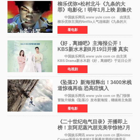
柳乐优弥×松村北斗《九条的大
罪》电影化！明年1月上映 剧集伏
笔将全面揭晓
中国娱乐网讯 www yule com cn 由演员
柳乐优弥主演的Netflix人气连续剧《九条的大
罪》正式宣布改编为电影，将于明年1月8日全国
看电影
上映。柳乐优弥与SixTONES松村北斗再度联
手，为观众带来这部
《好，离婚吧》主海报公开！
KBS新水木剧8月19日开播 真实
离婚体验记来袭
中国娱乐网讯 www yule com cn 由主演
KBS Drama新水木剧《好，离婚吧》于近日公开
主海报，正式进入开播倒计时。 海报中，男
电视剧
女主角背对背站立，各自望向不同方向，中央的
空白与冷漠的表情
《坠落2》新海报释出！3400米栈
道惊魂再临 恐高症慎入
中国娱乐网讯 www yule com cn 热门惊悚
冒险片续集《坠落2》发布新海报，继续将主角困
于绝境高处——这一次，是摇摇欲坠的徒步栈
看电影
道。该片将于今年9月2日北美上映，恐高症患者
请提前做好心理
《二十世纪电气目录》开播即上
榜！京阿尼蒸汽朋克美学惊艳7月
新番季
中国娱乐网讯 www yule com cn 据Anime
Corner等平台发布的7月新番首周排行榜显示，