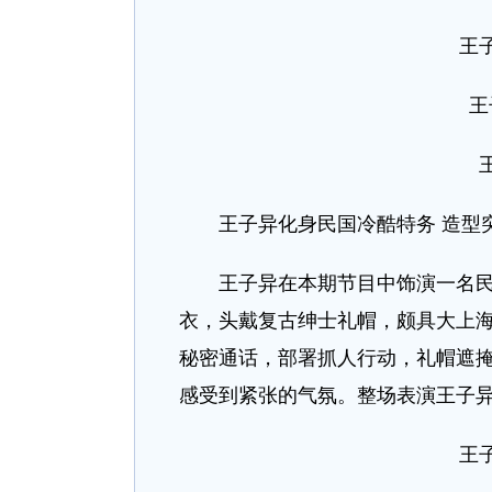
王
王
王子异化身民国冷酷特务 造型
王子异在本期节目中饰演一名民国
衣，头戴复古绅士礼帽，颇具大上
秘密通话，部署抓人行动，礼帽遮
感受到紧张的气氛。整场表演王子
王