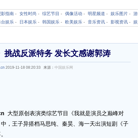
观影指南
-
女性时尚
-
综艺节目
-
偶像活动
-
明星频道
-
娱乐图片
-
游
港台娱乐
-
日本娱乐
-
韩国娱乐
-
欧美娱乐
-
音乐资讯
-
影视资讯
-
娱
》挑战反派特务 发长文感谢郭涛
.cn
2019-11-18 08:20:33 来源：
中国娱乐网
cn
大型原创表演类综艺节目《我就是演员之巅峰对
目中，王子异搭档马思纯、秦昊、海一天出演短剧《子
喜。