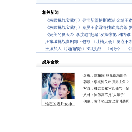
相关新闻
《极限挑战宝藏行》寻宝新疆博斯腾湖 金靖王
《极限挑战宝藏行》秦昊王彦霖寻找武夷岩茶 
《完美的夏天2》李汶翰“赶猪”发挥惊艳 利路
汪东城挑战喜剧卸下包袱 《吐槽大会》笑点不
王源加入《我们的歌》B组挑战 《可乐》、《