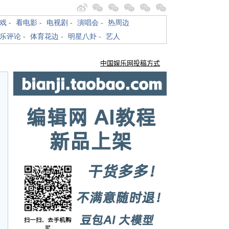
戏
-
看电影
-
电视剧
-
演唱会
-
热周边
乐评论
-
体育花边
-
明星八卦
-
艺人