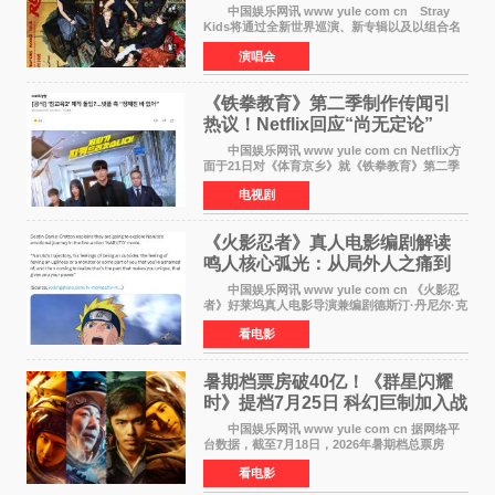
中国娱乐网讯 www yule com cn Stray
Kids将通过全新世界巡演、新专辑以及以组合名
义打造的专属音乐节等一系列全球活动，开启事
演唱会
业发展的全新篇章。 Stray Kids将于7月25日
至26日、29日
《铁拳教育》第二季制作传闻引
热议！Netflix回应“尚无定论”
中国娱乐网讯 www yule com cn Netflix方
面于21日对《体育京乡》就《铁拳教育》第二季
制作传闻划清界限，表示尚无定论。然而，业界
电视剧
却有传闻称已就《铁拳教育》第二季的制作展开
了讨论——《
《火影忍者》真人电影编剧解读
鸣人核心弧光：从局外人之痛到
自我觉醒
中国娱乐网讯 www yule com cn 《火影忍
者》好莱坞真人电影导演兼编剧德斯汀·丹尼尔·克
雷顿近日在采访中分享了对主角鸣人成长弧光的
看电影
理解，透露电影将深入探索鸣人作为局外人的情
感历程。
暑期档票房破40亿！《群星闪耀
时》提档7月25日 科幻巨制加入战
局
中国娱乐网讯 www yule com cn 据网络平
台数据，截至7月18日，2026年暑期档总票房
（含预售）已正式突破40亿元大关，年度总票房
看电影
也随之逼近197亿元。超百部中外佳片同台竞技，
点燃了盛夏的电