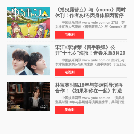
《摇曳露营△》与《mono》同时
休刊！作者あfろ因身体原因暂停
双连载
中国娱乐网讯 www yule com cn 27日，芳
文社宣布人气漫画《摇曳露营△》与《mono》将
暂停连载一段时间，原因是漫画家あfろ身体状况
电视剧
不佳。 编辑部表示：一直承蒙各位对
《mono》的喜爱，
宋江×李濬荣《四手联弹》公
开“十七岁”海报！青春乐章8月29
日奏响
中国娱乐网讯 www yule com cn 由宋江与
李濬荣主演的tvN新周末剧《四手联弹》于近日公
开十七岁版海报，以充满青春气息的画面再度点
电视剧
燃观众期待。 海报中，宋江与李濬荣并肩站
在音乐教室的
朴宝英时隔18年与姜炯哲导演再
合作！《如果和你在一起》打造
奇幻浪漫喜剧
中国娱乐网讯 www yule com cn 演员朴
宝英时隔18年与姜炯哲导演再度携手，共同打造
备受期待的浪漫喜剧新作《如果和你在一起》
看电影
（暂定名）。据OSEN报道，朴宝英将出演该片
女主角，自2008年《