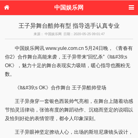
中国娱乐网
首页
新闻
女性
看电影
王子异舞台酷帅有型 指导选手认真专业
电视剧
演唱会
综艺节目
偶像活动
来源： 中国娱乐网 日期：2020-05-25 09:01:47
热周边
中国娱乐网讯 www.yule.com.cn 5月24日晚，《青春有
你2》合作舞台高能来袭，王子异带来“回忆杀”《It&#39;s
OK》，魅力十足的舞台表现实力吸睛，暖心指导也圈粉无
数。
《It&#39;s OK》合作舞台 王子异酷帅登场
王子异身穿一套银色西装帅气亮相，在舞台上随着动感
节拍灵活律动，张弛有度的舞蹈动作、沉稳而坚定的说唱以
及恰到好处的表情管理，都令人印象深刻。
王子异眼神坚定撩动人心，出场的斯坦尼康镜头设计，