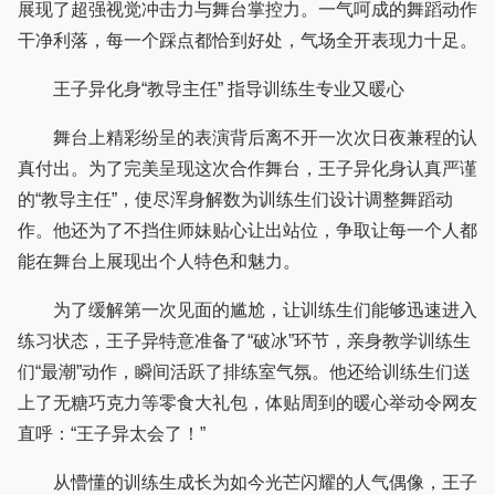
展现了超强视觉冲击力与舞台掌控力。一气呵成的舞蹈动作
干净利落，每一个踩点都恰到好处，气场全开表现力十足。
王子异化身“教导主任” 指导训练生专业又暖心
舞台上精彩纷呈的表演背后离不开一次次日夜兼程的认
真付出。为了完美呈现这次合作舞台，王子异化身认真严谨
的“教导主任”，使尽浑身解数为训练生们设计调整舞蹈动
作。他还为了不挡住师妹贴心让出站位，争取让每一个人都
能在舞台上展现出个人特色和魅力。
为了缓解第一次见面的尴尬，让训练生们能够迅速进入
练习状态，王子异特意准备了“破冰”环节，亲身教学训练生
们“最潮”动作，瞬间活跃了排练室气氛。他还给训练生们送
上了无糖巧克力等零食大礼包，体贴周到的暖心举动令网友
直呼：“王子异太会了！”
从懵懂的训练生成长为如今光芒闪耀的人气偶像，王子