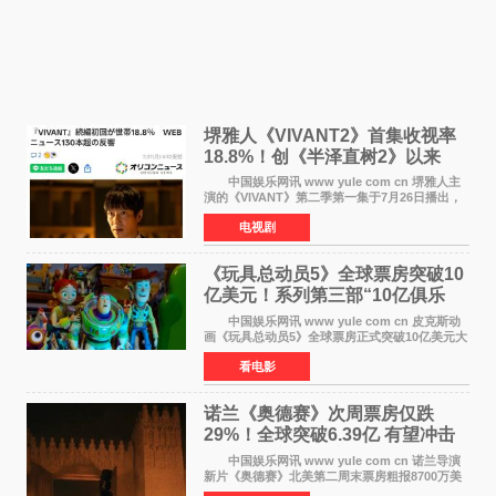
堺雅人《VIVANT2》首集收视率
18.8%！创《半泽直树2》以来
TBS周日剧场最高开局
中国娱乐网讯 www yule com cn 堺雅人主
演的《VIVANT》第二季第一集于7月26日播出，
首集收视率高达18 8%，成为自2020年《半泽直
电视剧
树2》首集22%以来，TBS周日剧场最高开播收视
纪录。 考虑到
《玩具总动员5》全球票房突破10
亿美元！系列第三部“10亿俱乐
部”达成
中国娱乐网讯 www yule com cn 皮克斯动
画《玩具总动员5》全球票房正式突破10亿美元大
关。截至上周末，该片全球累计票房已达10 22亿
看电影
美元，其中北美市场贡献4 48亿美元，中国内地
票房达2 82
诺兰《奥德赛》次周票房仅跌
29%！全球突破6.39亿 有望冲击
13亿成诺兰最卖座电影
中国娱乐网讯 www yule com cn 诺兰导演
新片《奥德赛》北美第二周末票房粗报8700万美
元（周五至周日：2600万&rarr;3460万