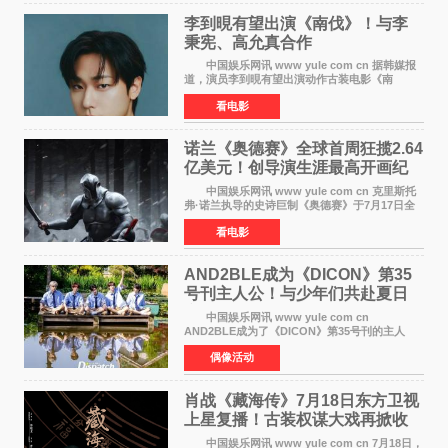
李到晛有望出演《南伐》！与李
秉宪、高允真合作
中国娱乐网讯 www yule com cn 据韩媒报
道，演员李到晛有望出演动作古装电影《南
伐》，与李秉宪、高允真合作，引发关注。
看电影
该片为动作古装片，讲述朝鲜初期，为了解救被
倭寇绑走的俘虏，9
诺兰《奥德赛》全球首周狂揽2.64
亿美元！创导演生涯最高开画纪
录
中国娱乐网讯 www yule com cn 克里斯托
弗·诺兰执导的史诗巨制《奥德赛》于7月17日全
球上映，首周末票房表现远超预期——北美首周
看电影
三天粗报1 245亿美元（开画3919馆），全球首周
2 641亿美元
AND2BLE成为《DICON》第35
号刊主人公！与少年们共赴夏日
之约
中国娱乐网讯 www yule com cn
AND2BLE成为了《DICON》第35号刊的主人
公，本期标题为And The Summer。作为出道后
偶像活动
首次担任杂志画报主角的完整体，AND2BLE用清
澈的少年感与全新的夏天相遇了
肖战《藏海传》7月18日东方卫视
上星复播！古装权谋大戏再掀收
视热潮
中国娱乐网讯 www yule com cn 7月18日，