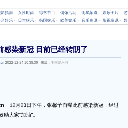
观影指南
-
女性时尚
-
综艺节目
-
偶像活动
-
明星频道
-
娱乐图片
-
游
港台娱乐
-
日本娱乐
-
韩国娱乐
-
欧美娱乐
-
音乐资讯
-
影视资讯
-
娱
前感染新冠 目前已经转阴了
.cn
2022-12-24 10:38:30 来源：
中国娱乐网
cn
12月23日下午，张馨予自曝此前感染新冠，经过
励大家“加油”。