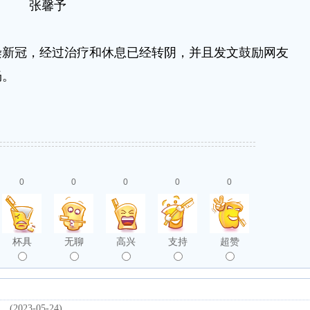
张馨予
冠，经过治疗和休息已经转阴，并且发文鼓励网友
畅。
0
0
0
0
0
杯具
无聊
高兴
支持
超赞
(2023-05-24)