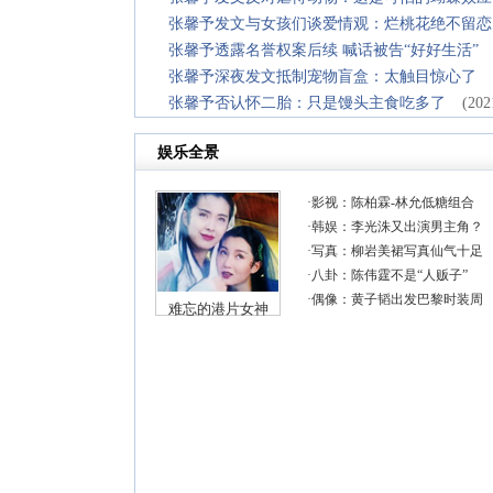
张馨予发文与女孩们谈爱情观：烂桃花绝不留恋
张馨予透露名誉权案后续 喊话被告“好好生活”
张馨予深夜发文抵制宠物盲盒：太触目惊心了
张馨予否认怀二胎：只是馒头主食吃多了
(202