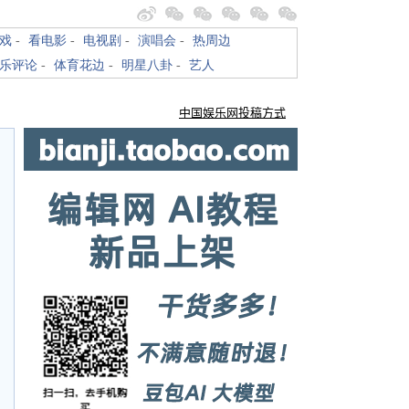
戏
-
看电影
-
电视剧
-
演唱会
-
热周边
乐评论
-
体育花边
-
明星八卦
-
艺人