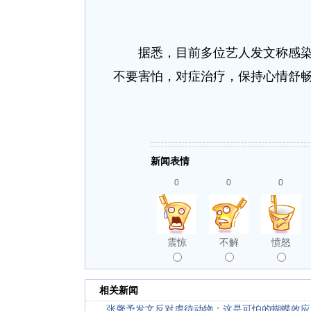
据悉，目前多位艺人发文称感染新
不要害怕，对症治疗，保持心情舒
新闻表情
0
0
0
震惊
不解
愤怒
相关新闻
张馨予发文反对虐待动物：这是可怕的蝴蝶效应