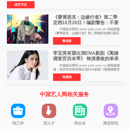
着更加成熟的文本与舞台掌控回归，新面孔则
综艺节目
《赛博朋克：边缘行者》第二季
定档10月20日！编剧警告：不要
对角色投入太深
中国娱乐网讯 www yule com cn 动画剧集
《赛博朋克：边缘行者》第二季确切首播日期正
式敲定——将于10月20日在Netflix全球上线。此
看电影
前，Netflix韩国官方账号曾短暂出现这一日期信
息，随后迅
李宝英有望出演ENA新剧《离婚
调查官洪末琴》 饰演勇敢的单亲
妈妈家事调查官
中国娱乐网讯 www yule com cn 据韩媒报
道，演员李宝英有望出演ENA新剧《离婚调查官
洪末琴》女主角，引发观众期待。 李宝英在
电视剧
剧中饰演家庭法院家事调查官洪末琴一角——即
使在极限状况
中国艺人网相关服务
找工作
找人才
找企业
附近职位