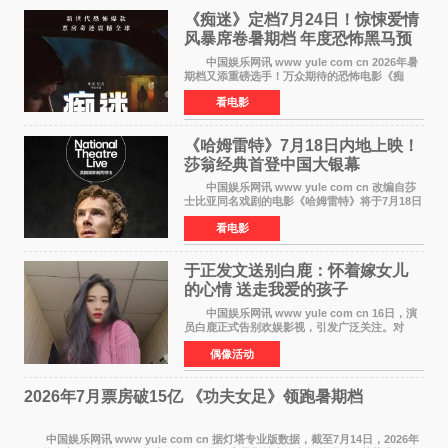
《痴迷》定档7月24日！惊悚爱情
风暴席卷暑期档 年度恐怖黑马预
定
中国娱乐网讯 www yule com cn 2026年暑
期档又添重磅选手！万众期待的恐怖电影《痴
迷》今日正式官宣定档，将于7月24日登陆内地各
看电影
大院线。这部被业内专家誉为新世代爆款恐怖电
影的作品，将为
《哈姆雷特》7月18日内地上映！
莎翁经典首登中国大银幕
中国娱乐网讯 www yule com cn 改编自莎
士比亚同名戏剧的电影《哈姆雷特》将于7月18日
在中国内地上映。这部跨越四百年的文学经典被
看电影
搬上大银幕，为观众带来一场视觉与听觉的双重
盛宴。 《
于正发文送别白鹿：怀着嫁女儿
的心情 送走我爱的孩子
中国娱乐网讯 www yule com cn 16日，演
员白鹿正式告别欢娱影视，引发广泛关注。对
此，欢娱影视创始人于正在社交平台发文回应，
偶像活动
字里行间流露不舍与祝福。 于正透露，以前
每次有演员到期不
2026年7月票房破15亿 《功夫女足》领跑暑期档
中国娱乐网讯 www yule com cn 据灯塔专业版数据，截至7月14日，2026年