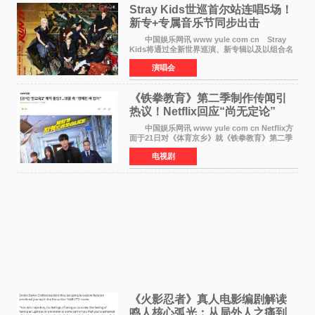
Stray Kids世巡首尔站连唱5场！
新专+专属音乐节同步出击
中国娱乐网讯 www yule com cn Stray
Kids将通过全新世界巡演、新专辑以及以组合名
义打造的专属音乐节等一系列全球活动，开启事
演唱会
业发展的全新篇章。 Stray Kids将于7月25日
至26日、29日
《铁拳教育》第二季制作传闻引
热议！Netflix回应“尚无定论”
中国娱乐网讯 www yule com cn Netflix方
面于21日对《体育京乡》就《铁拳教育》第二季
制作传闻划清界限，表示尚无定论。然而，业界
电视剧
却有传闻称已就《铁拳教育》第二季的制作展开
了讨论——《
《火影忍者》真人电影编剧解读
鸣人核心弧光：从局外人之痛到