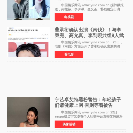
疑犯罪惊悚明年上线
中国娱乐网讯 www yule com cn 据韩媒报
道，南柱赫、李伊潭、金义圣、朴勋确定出演
Disney+新剧《Code》，该剧预计将于明年播
电视剧
出，引发高度关注。 本剧改编自同名人气台
剧，讲述了一位往来
曹承衍确认出演《南伐》！与李
秉宪、高允真、李到晛共组9人武
士团
中国娱乐网讯 www yule com cn 23日，
电影《南伐》方面公开了曹承衍确认出演的消
息。通过歌手活动展现出独特色彩的曹承衍将在
看电影
片中饰演拥有出色弓箭技术的弓箭手，他将在这
一历史动作大片中展
宁艺卓艾特黑粉警告：年轻孩子
们​请健康上网 否则等着被告
中国娱乐网讯 www yule com cn 22日，
aespa成员宁艺卓在个人社交平台直接艾特黑粉
账号，正面喊话回应长期以来的恶意攻击，引发
偶像活动
广泛关注。 宁艺卓在文中表示，自己早已注
意到部分网友持续