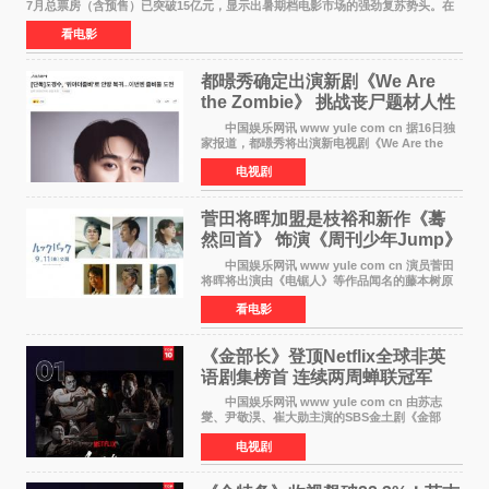
7月总票房（含预售）已突破15亿元，显示出暑期档电影市场的强劲复苏势头。在
众多上映影片中，《功夫女足》《小黄人与大
看电影
都暻秀确定出演新剧《We Are
the Zombie》 挑战丧尸题材人性
喜剧
中国娱乐网讯 www yule com cn 据16日独
家报道，都暻秀将出演新电视剧《We Are the
Zombie》，在剧中饰演主演金仁钟一角，挑战与
电视剧
以往丧尸题材截然不同的人性喜剧。 新剧
《We Are t
菅田将晖加盟是枝裕和新作《蓦
然回首》 饰演《周刊少年Jump》
编辑
中国娱乐网讯 www yule com cn 演员菅田
将晖将出演由《电锯人》等作品闻名的藤本树原
作漫画改编的电影《蓦然回首》（是枝裕和导
看电影
演）。菅田饰演的角色是初中时代两位主人公带
着完成的作品前去
《金部长》登顶Netflix全球非英
语剧集榜首 连续两周蝉联冠军
中国娱乐网讯 www yule com cn 由苏志
燮、尹敬淏、崔大勋主演的SBS金土剧《金部
长》持续席卷全球，收获海内外观众热烈反
电视剧
响。 15日，据Netflix官方排行榜网站Tudum
公布的数据，SBS金土剧《