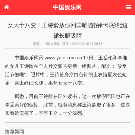
中国娱乐网
首页
新闻
女性
看电影
女大十八变！王诗龄放假回国晒随拍针织衫配短
电视剧
演唱会
综艺节目
偶像活动
裙长腿吸睛
热周边
来源： 中国娱乐网 日期：2023-03-18 16:09:55
中国娱乐网讯 www.yule.com.cn 17日，王岳伦和李湘
的女儿王诗龄在个人社交账号更新一组照片，配文：“放复
活节假啦”。照片中，王诗龄身穿白色针织上衣搭配灰色短
裙，露出纤细长腿，果然女大十八变。
据悉，目前王诗龄在国外读书，这一次放假回国也正在
享受美好的假期。此前，就有消息称王诗龄瘦了很多，这次
来看确实瘦了，亭亭玉立，十分漂亮。
推荐新闻