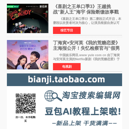
《喜剧之王单口季3》王越挑
战“新人王”海宇 保险断缴故事戳
中生活痛点
《喜剧之王单口季3》第二赛段正式开启，本
赛段以欣赏者对决为核心，让演员根据自身认可
选择对手，在作品碰撞中完成一次喜剧创作者之
综艺节目
间的交流。这里有实力相当的正面对抗，也有老
朋友、老对手之
丁海寅×安河英《我的荒糖恋爱》
主海报公开！失忆检察官与“假男
友”同居罗曼史来
中国娱乐网讯 www yule com cn 由丁海寅
与安河英主演的Netflix新剧《我的荒糖恋爱》于
近日公开主海报，正式进入开播倒计时。 海
电视剧
报中，两人并肩站在充满怀旧气息的九津麦芽村
街道上，丁