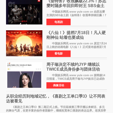
《金特务》收视飙破22.3%！苏志
燮时隔多年回归即封王 SBS金土
剧新纪录诞生
中国娱乐网讯 www yule com cn 由苏志燮
主演的SBS金土剧《金特务》收视率持续狂飙！7
月11日播出的第6集全国平均收视率高达22 3%，
电视剧
瞬间最高更冲上26 4%，不仅再度刷新自身纪
录，更稳坐同时段
《八仙！》提档7月18日！凡人硬
刚神仙 站着也要成仙
中国娱乐网讯 www yule com cn 原定7月24
日上映的动画电影《八仙！》正式宣布提档至7月
18日。这部国风动画大片将八仙过海，各显神通
看电影
这句刻在国人DNA里的俗语玩出了新花样——影
片讲述凡人
周子瑜决定不续约JYP 继续以
TWICE成员身份参与团体活动
中国娱乐网讯 www yule com cn 据韩媒14
日报道，TWICE成员周子瑜与JYP娱乐已达成协
议，不再续签个人专属合约，但她将继续参与
偶像活动
TWICE的完整团体活动。 周子瑜于2015年通
过生存节目《SIXTE
从职业经历到地域记忆，《喜剧之王单口季3》让不同表
达被看见
《喜剧之王单口季3》第二期正式上线。节目延续第三季开播以来鲜活、多元
的舞台气质，在更丰富的创作者面貌中，继续拓宽单口喜剧的表达边界。老演员带