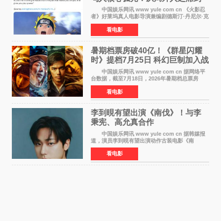
自我觉醒
中国娱乐网讯 www yule com cn 《火影忍
者》好莱坞真人电影导演兼编剧德斯汀·丹尼尔·克
雷顿近日在采访中分享了对主角鸣人成长弧光的
看电影
理解，透露电影将深入探索鸣人作为局外人的情
感历程。
暑期档票房破40亿！《群星闪耀
时》提档7月25日 科幻巨制加入战
局
中国娱乐网讯 www yule com cn 据网络平
台数据，截至7月18日，2026年暑期档总票房
（含预售）已正式突破40亿元大关，年度总票房
看电影
也随之逼近197亿元。超百部中外佳片同台竞技，
点燃了盛夏的电
李到晛有望出演《南伐》！与李
秉宪、高允真合作
中国娱乐网讯 www yule com cn 据韩媒报
道，演员李到晛有望出演动作古装电影《南
伐》，与李秉宪、高允真合作，引发关注。
看电影
该片为动作古装片，讲述朝鲜初期，为了解救被
倭寇绑走的俘虏，9