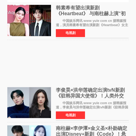
韩素希有望出演新剧
《Heartbeat》 与南柱赫上演“初
恋归来”奇幻罗曼史
中国娱乐网讯 www yule com cn 据韩媒报
道，演员韩素希有望出演新剧《Heartbeat》女主
角，与南柱赫合作，引发高度关注。 韩素希
电视剧
在剧中饰演能够看到过去的女人洪莎朗一角，因
初恋的意外
李俊昊×洪华莲确定出演tvN新剧
《驻韩异国大使馆》！人类外交
官与“龙”大使的奇幻
中国娱乐网讯 www yule com cn 据韩媒报
道，李俊昊与洪华莲确定出演tvN新剧《驻韩异国
大使馆》，分别担任男女主角，引发期待。
电视剧
该剧讲述了一位因管理驻韩异国大使馆（负责管
理居住在大韩
南柱赫×李伊潭×金义圣×朴勋确定
出演Disney+新剧《Code》！悬