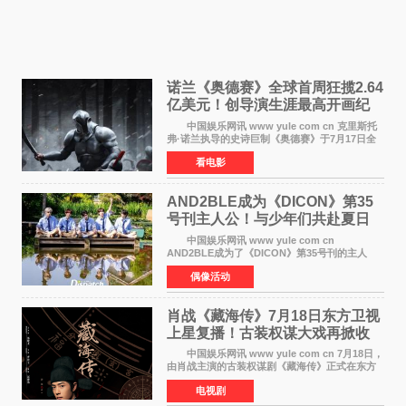
诺兰《奥德赛》全球首周狂揽2.64
亿美元！创导演生涯最高开画纪
录
中国娱乐网讯 www yule com cn 克里斯托
弗·诺兰执导的史诗巨制《奥德赛》于7月17日全
球上映，首周末票房表现远超预期——北美首周
看电影
三天粗报1 245亿美元（开画3919馆），全球首周
2 641亿美元
AND2BLE成为《DICON》第35
号刊主人公！与少年们共赴夏日
之约
中国娱乐网讯 www yule com cn
AND2BLE成为了《DICON》第35号刊的主人
公，本期标题为And The Summer。作为出道后
偶像活动
首次担任杂志画报主角的完整体，AND2BLE用清
澈的少年感与全新的夏天相遇了
肖战《藏海传》7月18日东方卫视
上星复播！古装权谋大戏再掀收
视热潮
中国娱乐网讯 www yule com cn 7月18日，
由肖战主演的古装权谋剧《藏海传》正式在东方
卫视上星复播，引发广泛关注。该剧此前已在网
电视剧
络平台播出，凭借精良制作和紧凑剧情收获不俗
口碑，此次上