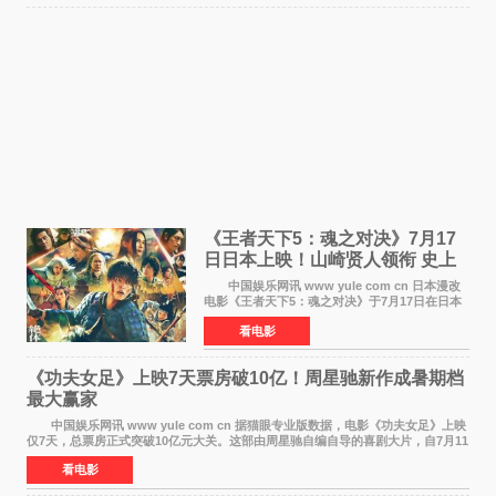
《王者天下5：魂之对决》7月17
日日本上映！山崎贤人领衔 史上
最大“函谷关防卫战”
中国娱乐网讯 www yule com cn 日本漫改
电影《王者天下5：魂之对决》于7月17日在日本
全国上映。这部由佐藤信介执导、山崎贤人主演
看电影
的历史动作片，改编自原泰久同名人气漫画，继
续讲述信和漂
《功夫女足》上映7天票房破10亿！周星驰新作成暑期档
最大赢家
中国娱乐网讯 www yule com cn 据猫眼专业版数据，电影《功夫女足》上映
仅7天，总票房正式突破10亿元大关。这部由周星驰自编自导的喜剧大片，自7月11
日公映以来便展现出惊人的市场统治力。
看电影