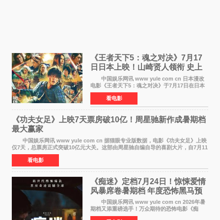
《王者天下5：魂之对决》7月17
日日本上映！山崎贤人领衔 史上
最大“函谷关防卫战”
中国娱乐网讯 www yule com cn 日本漫改
电影《王者天下5：魂之对决》于7月17日在日本
全国上映。这部由佐藤信介执导、山崎贤人主演
看电影
的历史动作片，改编自原泰久同名人气漫画，继
续讲述信和漂
《功夫女足》上映7天票房破10亿！周星驰新作成暑期档
最大赢家
中国娱乐网讯 www yule com cn 据猫眼专业版数据，电影《功夫女足》上映
仅7天，总票房正式突破10亿元大关。这部由周星驰自编自导的喜剧大片，自7月11
日公映以来便展现出惊人的市场统治力。
看电影
《痴迷》定档7月24日！惊悚爱情
风暴席卷暑期档 年度恐怖黑马预
定
中国娱乐网讯 www yule com cn 2026年暑
期档又添重磅选手！万众期待的恐怖电影《痴
迷》今日正式官宣定档，将于7月24日登陆内地各