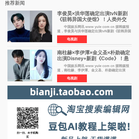
推荐新闻
李俊昊×洪华莲确定出演tvN新剧
《驻韩异国大使馆》！人类外交
官与“龙”大使的奇幻
中国娱乐网讯 www yule com cn 据韩媒报
道，李俊昊与洪华莲确定出演tvN新剧《驻韩异国
大使馆》，分别担任男女主角，引发期待。
电视剧
该剧讲述了一位因管理驻韩异国大使馆（负责管
理居住在大韩
南柱赫×李伊潭×金义圣×朴勋确定
出演Disney+新剧《Code》！悬
疑犯罪惊悚明年上线
中国娱乐网讯 www yule com cn 据韩媒报
道，南柱赫、李伊潭、金义圣、朴勋确定出演
Disney+新剧《Code》，该剧预计将于明年播
电视剧
出，引发高度关注。 本剧改编自同名人气台
剧，讲述了一位往来