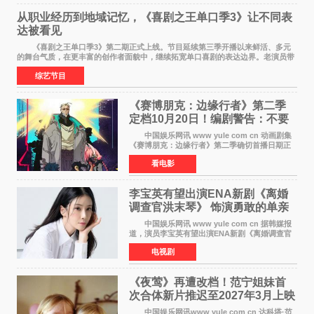
从职业经历到地域记忆，《喜剧之王单口季3》让不同表
达被看见
《喜剧之王单口季3》第二期正式上线。节目延续第三季开播以来鲜活、多元
的舞台气质，在更丰富的创作者面貌中，继续拓宽单口喜剧的表达边界。老演员带
着更加成熟的文本与舞台掌控回归，新面孔则
综艺节目
《赛博朋克：边缘行者》第二季
定档10月20日！编剧警告：不要
对角色投入太深
中国娱乐网讯 www yule com cn 动画剧集
《赛博朋克：边缘行者》第二季确切首播日期正
式敲定——将于10月20日在Netflix全球上线。此
看电影
前，Netflix韩国官方账号曾短暂出现这一日期信
息，随后迅
李宝英有望出演ENA新剧《离婚
调查官洪末琴》 饰演勇敢的单亲
妈妈家事调查官
中国娱乐网讯 www yule com cn 据韩媒报
道，演员李宝英有望出演ENA新剧《离婚调查官
洪末琴》女主角，引发观众期待。 李宝英在
电视剧
剧中饰演家庭法院家事调查官洪末琴一角——即
使在极限状况
《夜莺》再遭改档！范宁姐妹首
次合体新片推迟至2027年3月上映
中国娱乐网讯www yule com cn 达科塔·范