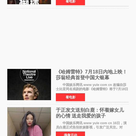
看电影
大院线。这部被业内专家誉为新世代爆款恐怖电
影的作品，将为
《哈姆雷特》7月18日内地上映！
莎翁经典首登中国大银幕
中国娱乐网讯 www yule com cn 改编自莎
士比亚同名戏剧的电影《哈姆雷特》将于7月18日
在中国内地上映。这部跨越四百年的文学经典被
看电影
搬上大银幕，为观众带来一场视觉与听觉的双重
盛宴。 《
于正发文送别白鹿：怀着嫁女儿
的心情 送走我爱的孩子
中国娱乐网讯 www yule com cn 16日，演
员白鹿正式告别欢娱影视，引发广泛关注。对
此，欢娱影视创始人于正在社交平台发文回应，
偶像活动
字里行间流露不舍与祝福。 于正透露，以前