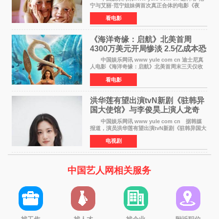
宁与艾丽·范宁姐妹俩首次真正合体的电影《夜
莺》再度改档，从原定的2027年2月12日推迟至
看电影
同年3月19日北美上映，片方希望借此利用春假档
期争取更多年轻
《海洋奇缘：启航》北美首周
4300万美元开局惨淡 2.5亿成本恐
巨亏1亿
中国娱乐网讯 www yule com cn 迪士尼真
人电影《海洋奇缘：启航》北美首周末三天仅收
4300万美元（开画3827馆），中国内地首周票房
看电影
仅840万元人民币，全球开画票房约9500万美
元，远低于业内
洪华莲有望出演tvN新剧《驻韩异
国大使馆》与李俊昊上演人龙奇
幻罗曼史
中国娱乐网讯 www yule com cn 据韩媒
报道，演员洪华莲有望出演tvN新剧《驻韩异国大
使馆》女主角，与李俊昊合作，引发观众期
电视剧
待。 该剧讲述了一位因管理驻韩异国大使馆
（负责管理居住在大
中国艺人网相关服务