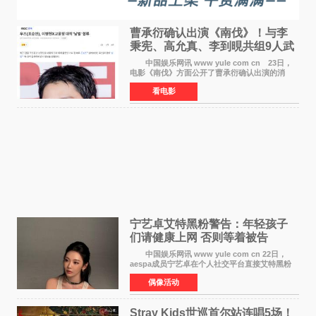
曹承衍确认出演《南伐》！与李
秉宪、高允真、李到晛共组9人武
士团
中国娱乐网讯 www yule com cn 23日，
电影《南伐》方面公开了曹承衍确认出演的消
息。通过歌手活动展现出独特色彩的曹承衍将在
看电影
片中饰演拥有出色弓箭技术的弓箭手，他将在这
一历史动作大片中展
宁艺卓艾特黑粉警告：年轻孩子
们​请健康上网 否则等着被告
中国娱乐网讯 www yule com cn 22日，
aespa成员宁艺卓在个人社交平台直接艾特黑粉
账号，正面喊话回应长期以来的恶意攻击，引发
偶像活动
广泛关注。 宁艺卓在文中表示，自己早已注
意到部分网友持续
Stray Kids世巡首尔站连唱5场！