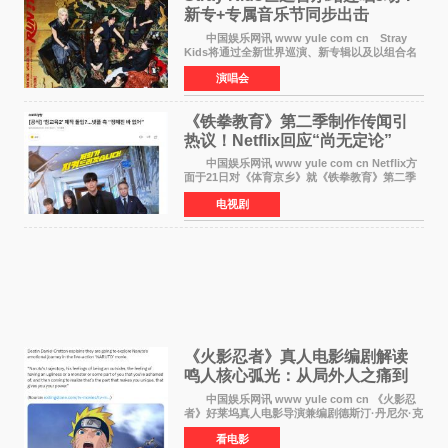
新专+专属音乐节同步出击
中国娱乐网讯 www yule com cn Stray
Kids将通过全新世界巡演、新专辑以及以组合名
义打造的专属音乐节等一系列全球活动，开启事
演唱会
业发展的全新篇章。 Stray Kids将于7月25日
至26日、29日
《铁拳教育》第二季制作传闻引
热议！Netflix回应“尚无定论”
中国娱乐网讯 www yule com cn Netflix方
面于21日对《体育京乡》就《铁拳教育》第二季
制作传闻划清界限，表示尚无定论。然而，业界
电视剧
却有传闻称已就《铁拳教育》第二季的制作展开
了讨论——《
《火影忍者》真人电影编剧解读
鸣人核心弧光：从局外人之痛到
自我觉醒
中国娱乐网讯 www yule com cn 《火影忍
者》好莱坞真人电影导演兼编剧德斯汀·丹尼尔·克
雷顿近日在采访中分享了对主角鸣人成长弧光的
看电影
理解，透露电影将深入探索鸣人作为局外人的情