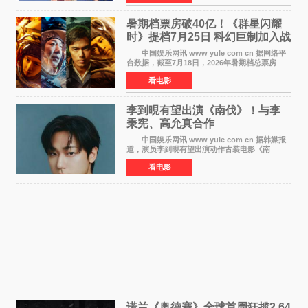
感历程。
暑期档票房破40亿！《群星闪耀
时》提档7月25日 科幻巨制加入战
局
中国娱乐网讯 www yule com cn 据网络平
台数据，截至7月18日，2026年暑期档总票房
（含预售）已正式突破40亿元大关，年度总票房
看电影
也随之逼近197亿元。超百部中外佳片同台竞技，
点燃了盛夏的电
李到晛有望出演《南伐》！与李
秉宪、高允真合作
中国娱乐网讯 www yule com cn 据韩媒报
道，演员李到晛有望出演动作古装电影《南
伐》，与李秉宪、高允真合作，引发关注。
看电影
该片为动作古装片，讲述朝鲜初期，为了解救被
倭寇绑走的俘虏，9
诺兰《奥德赛》全球首周狂揽2.64