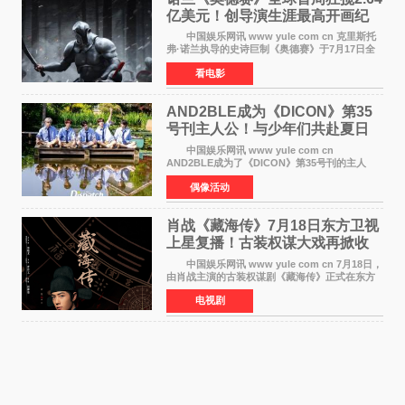
亿美元！创导演生涯最高开画纪
录
中国娱乐网讯 www yule com cn 克里斯托
弗·诺兰执导的史诗巨制《奥德赛》于7月17日全
球上映，首周末票房表现远超预期——北美首周
看电影
三天粗报1 245亿美元（开画3919馆），全球首周
2 641亿美元
AND2BLE成为《DICON》第35
号刊主人公！与少年们共赴夏日
之约
中国娱乐网讯 www yule com cn
AND2BLE成为了《DICON》第35号刊的主人
公，本期标题为And The Summer。作为出道后
偶像活动
首次担任杂志画报主角的完整体，AND2BLE用清
澈的少年感与全新的夏天相遇了
肖战《藏海传》7月18日东方卫视
上星复播！古装权谋大戏再掀收
视热潮
中国娱乐网讯 www yule com cn 7月18日，
由肖战主演的古装权谋剧《藏海传》正式在东方
卫视上星复播，引发广泛关注。该剧此前已在网
电视剧
络平台播出，凭借精良制作和紧凑剧情收获不俗
口碑，此次上