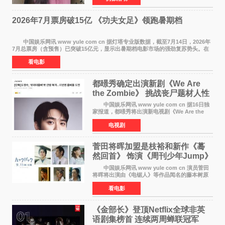
每次有演员到期不
2026年7月票房破15亿 《功夫女足》领跑暑期档
中国娱乐网讯 www yule com cn 据灯塔专业版数据，截至7月14日，2026年
7月总票房（含预售）已突破15亿元，显示出暑期档电影市场的强劲复苏势头。在
众多上映影片中，《功夫女足》《小黄人与大
看电影
都暻秀确定出演新剧《We Are
the Zombie》 挑战丧尸题材人性
喜剧
中国娱乐网讯 www yule com cn 据16日独
家报道，都暻秀将出演新电视剧《We Are the
Zombie》，在剧中饰演主演金仁钟一角，挑战与
电视剧
以往丧尸题材截然不同的人性喜剧。 新剧
《We Are t
菅田将晖加盟是枝裕和新作《蓦
然回首》 饰演《周刊少年Jump》
编辑
中国娱乐网讯 www yule com cn 演员菅田
将晖将出演由《电锯人》等作品闻名的藤本树原
作漫画改编的电影《蓦然回首》（是枝裕和导
看电影
演）。菅田饰演的角色是初中时代两位主人公带
着完成的作品前去
《金部长》登顶Netflix全球非英
语剧集榜首 连续两周蝉联冠军