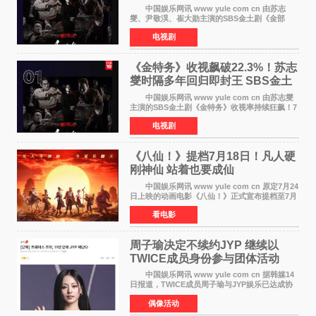
中国娱乐网讯 www yule com cn 由苏志
燮、尹敬淏、崔大勋主演的SBS金土剧《金部
长》持续席卷全球，收获海内外观众热烈反
电视剧
响。 15日，据Netflix官方排行榜网站Tudum
公布的数据，SBS金土剧《
《金特务》收视飙破22.3%！苏志
燮时隔多年回归即封王 SBS金土
剧新纪录诞生
中国娱乐网讯 www yule com cn 由苏志燮
主演的SBS金土剧《金特务》收视率持续狂飙！7
月11日播出的第6集全国平均收视率高达22 3%，
电视剧
瞬间最高更冲上26 4%，不仅再度刷新自身纪
录，更稳坐同时段
《八仙！》提档7月18日！凡人硬
刚神仙 站着也要成仙
中国娱乐网讯 www yule com cn 原定7月24
日上映的动画电影《八仙！》正式宣布提档至7月
18日。这部国风动画大片将八仙过海，各显神通
看电影
这句刻在国人DNA里的俗语玩出了新花样——影
片讲述凡人
周子瑜决定不续约JYP 继续以
TWICE成员身份参与团体活动
中国娱乐网讯 www yule com cn 据韩媒14
日报道，TWICE成员周子瑜与JYP娱乐已达成协
议，不再续签个人专属合约，但她将继续参与
偶像活动
TWICE的完整团体活动。 周子瑜于2015年通
过生存节目《SIXTE