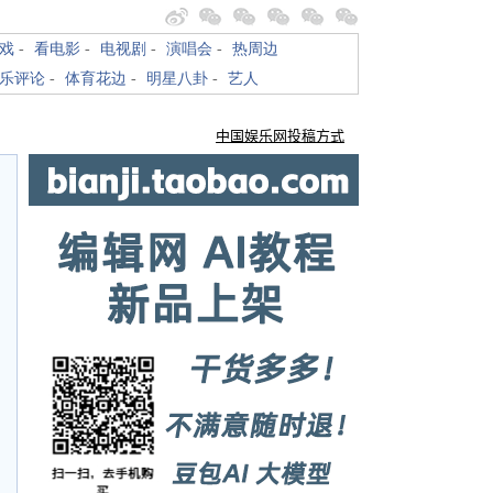
戏
-
看电影
-
电视剧
-
演唱会
-
热周边
乐评论
-
体育花边
-
明星八卦
-
艺人