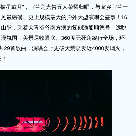
“披星戴月”，宜兰之光告五人荣耀归唱，与家乡宜兰一
见最磅礴、史上规模最大的户外大型演唱会盛事！16
山山脉，乘着犬青爷爷南方澳的复刻渔船顺德号，远眺
漫氛围，美景尽收眼底。360度无死角绕行全场，环
29首歌曲，演唱会上更破天荒喷发近4000发烟火，
空！