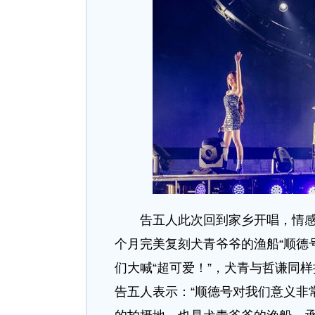
告五人此次回到家乡开唱，情感联
个月完美复刻犬青爷爷的渔船“顺德
们大喊“超可爱！”，犬青与哲谦同
告五人表示：“顺德号对我们意义非