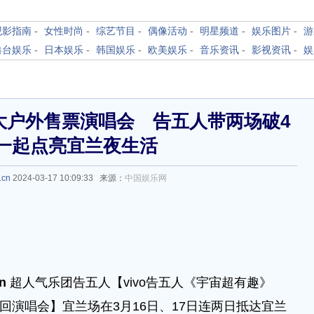
观影指南
-
女性时尚
-
综艺节目
-
偶像活动
-
明星频道
-
娱乐图片
-
游
港台娱乐
-
日本娱乐
-
韩国娱乐
-
欧美娱乐
-
音乐资讯
-
影视资讯
-
娱
大户外售票演唱会 告五人带两场破4
一起点亮宜兰夜生活
.cn
2024-03-17 10:09:33 来源：
中国娱乐网
cn
超人气乐团告五人【vivo告五人《宇宙超有趣》
 新世界巡回演唱会】宜兰场在3月16日、17日连两日抵达宜兰