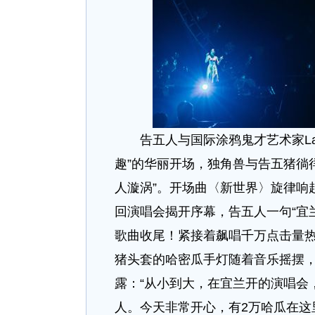
告五人与国际涂鸦鬼才艺术家Lady
趣”的华丽开场，独角兽与告五猪徜
人漩涡”。开场曲〈新世界〉旋律响起
回演唱会揭开序幕，告五人一句“宜
歌曲收尾！紧接着飙唱千万点击量
猪头套的哈密瓜手灯随着音乐摇摆，
露：“从小到大，在宜兰开的演唱会
人。今天非常开心，有2万哈瓜在这