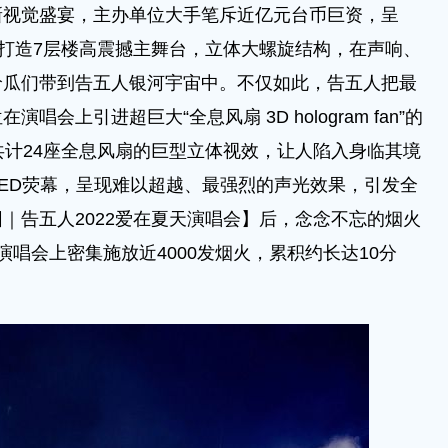
觉盛宴，主办单位大手笔斥近亿元台币巨资，呈
金打造7层楼高震撼主舞台，立体大螺旋结构，在声响、
哈瓜们带到告五人银河宇宙中。不仅如此，告五人把最
会上引进超巨大“全息风扇 3D hologram fan”的
共计24座全息风扇的巨型立体视效，让人陷入身临其境
LED荧幕，呈现难以超越、最强烈的声光效果，引发全
｜告五人2022爱在夏天演唱会】后，念念不忘的烟火
唱会上密集施放近4000发烟火，累积约长达10分