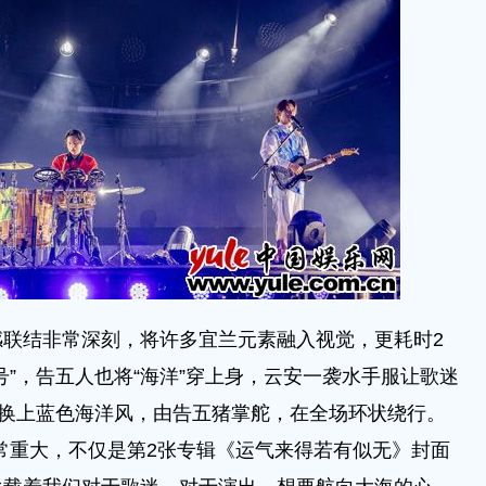
结非常深刻，将许多宜兰元素融入视觉，更耗时2
号”，告五人也将“海洋”穿上身，云安一袭水手服让歌迷
样换上蓝色海洋风，由告五猪掌舵，在全场环状绕行。
常重大，不仅是第2张专辑《运气来得若有似无》封面