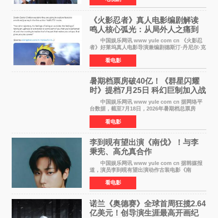
了讨论——《
《火影忍者》真人电影编剧解读
鸣人核心弧光：从局外人之痛到
自我觉醒
中国娱乐网讯 www yule com cn 《火影忍
者》好莱坞真人电影导演兼编剧德斯汀·丹尼尔·克
雷顿近日在采访中分享了对主角鸣人成长弧光的
看电影
理解，透露电影将深入探索鸣人作为局外人的情
感历程。
暑期档票房破40亿！《群星闪耀
时》提档7月25日 科幻巨制加入战
局
中国娱乐网讯 www yule com cn 据网络平
台数据，截至7月18日，2026年暑期档总票房
（含预售）已正式突破40亿元大关，年度总票房
看电影
也随之逼近197亿元。超百部中外佳片同台竞技，
点燃了盛夏的电
李到晛有望出演《南伐》！与李
秉宪、高允真合作
中国娱乐网讯 www yule com cn 据韩媒报
道，演员李到晛有望出演动作古装电影《南
伐》，与李秉宪、高允真合作，引发关注。
看电影
该片为动作古装片，讲述朝鲜初期，为了解救被
倭寇绑走的俘虏，9
诺兰《奥德赛》全球首周狂揽2.64
亿美元！创导演生涯最高开画纪