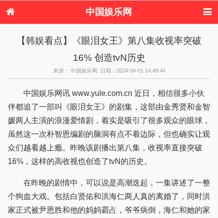
中国娱乐网
首页
新闻
女性
看电影
【韩娱看点】《眼泪女王》第八集收视率突破
电视剧
演唱会
综艺节目
偶像活动
16% 创造tvN历史
热周边
来源： 中国娱乐网 日期：2024-04-01 14:48:44
中国娱乐网讯 www.yule.com.cn 近日，相信很多小伙
伴都追了一部叫《眼泪女王》的剧集，这部由金秀贤和金智
媛两人主演的浪漫爱情剧，着实是吸引了很多观众的眼球，
虽然这一次朴智恩编剧的脑洞有点不着边际，但也确实让观
众们越看越上瘾。昨晚该剧播出第八集，收视率直接突破
16%，这样的高收视也创造了tvN的历史。
在昨晚的剧情中，可以说是高潮迭起，一集讲述了一整
个狗血大戏。包括白贤佑和洪海仁两人真的离婚了，同时洪
家正式被尹恩胜和他的妈妈霸占，爷爷病倒，海仁和她的家