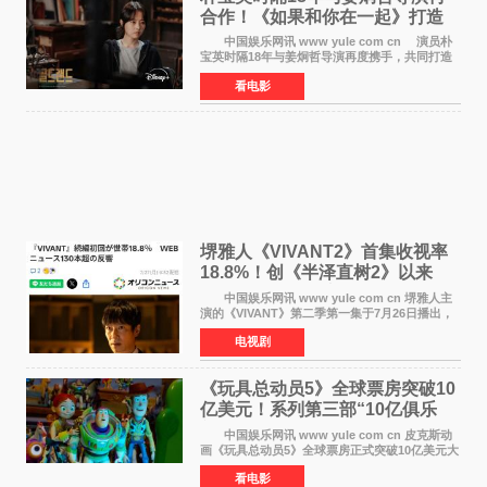
合作！《如果和你在一起》打造
奇幻浪漫喜剧
中国娱乐网讯 www yule com cn 演员朴
宝英时隔18年与姜炯哲导演再度携手，共同打造
备受期待的浪漫喜剧新作《如果和你在一起》
看电影
（暂定名）。据OSEN报道，朴宝英将出演该片
女主角，自2008年《
堺雅人《VIVANT2》首集收视率
18.8%！创《半泽直树2》以来
TBS周日剧场最高开局
中国娱乐网讯 www yule com cn 堺雅人主
演的《VIVANT》第二季第一集于7月26日播出，
首集收视率高达18 8%，成为自2020年《半泽直
电视剧
树2》首集22%以来，TBS周日剧场最高开播收视
纪录。 考虑到
《玩具总动员5》全球票房突破10
亿美元！系列第三部“10亿俱乐
部”达成
中国娱乐网讯 www yule com cn 皮克斯动
画《玩具总动员5》全球票房正式突破10亿美元大
关。截至上周末，该片全球累计票房已达10 22亿
看电影
美元，其中北美市场贡献4 48亿美元，中国内地