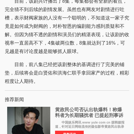
目前，该剧共计播出了8集，每集都会有全新的看点，
完全猜不到后续的剧情发展。虽然也有网友对剧情进行吐
槽，表示财阀家族的人没有一个聪明的，不知道这一家子究
竟是如何成为财阀的，对朴智恩的编剧能力感到质疑和不
解。但因为猜不透的剧情和演员们的精湛表现，让该剧的收
视率一直居高不下，4集破两位数，8集就达到了16%，可
见越是有讨论度越是能够抓人眼球。
目前，前八集已经把该剧整体的基调进行了完美的铺
垫，后续将会是白贤佑和洪海仁联手拿回家产的过程，精彩
程度让人期待。
推荐新闻
黄政民公司否认出轨爆料！称爆
料者为长期骚扰者 已提起刑事诉
讼
中国娱乐网讯 www yule com cn 据韩媒报
道，针对近日网络流传的疑似影帝黄政民出轨录
音及短信爆料，黄政民所属经纪公司于今日正式