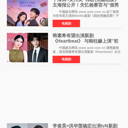
主海报公开！失忆检察官与“假男
友”同居罗曼史来
中国娱乐网讯 www yule com cn 由丁海寅
与安河英主演的Netflix新剧《我的荒糖恋爱》于
近日公开主海报，正式进入开播倒计时。 海
电视剧
报中，两人并肩站在充满怀旧气息的九津麦芽村
街道上，丁
韩素希有望出演新剧
《Heartbeat》 与南柱赫上演“初
恋归来”奇幻罗曼史
中国娱乐网讯 www yule com cn 据韩媒报
道，演员韩素希有望出演新剧《Heartbeat》女主
角，与南柱赫合作，引发高度关注。 韩素希
电视剧
在剧中饰演能够看到过去的女人洪莎朗一角，因
初恋的意外
李俊昊×洪华莲确定出演tvN新剧