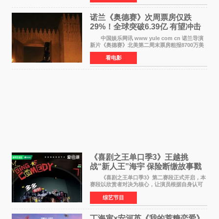
票房达2 82
诺兰《奥德赛》次周票房仅跌
29%！全球突破6.39亿 有望冲击
13亿成诺兰最卖座电影
中国娱乐网讯 www yule com cn 诺兰导演
新片《奥德赛》北美第二周末票房粗报8700万美
元（周五至周日：2600万&rarr;3460万
看电影
&rarr;2640万），较首周1 24亿美元仅下跌29
6%，走势极为强劲，远超
《喜剧之王单口季3》王越挑
战“新人王”海宇 保险断缴故事戳
中生活痛点
《喜剧之王单口季3》第二赛段正式开启，本
赛段以欣赏者对决为核心，让演员根据自身认可
选择对手，在作品碰撞中完成一次喜剧创作者之
综艺节目
间的交流。这里有实力相当的正面对抗，也有老
朋友、老对手之
丁海寅×安河英《我的荒糖恋爱》