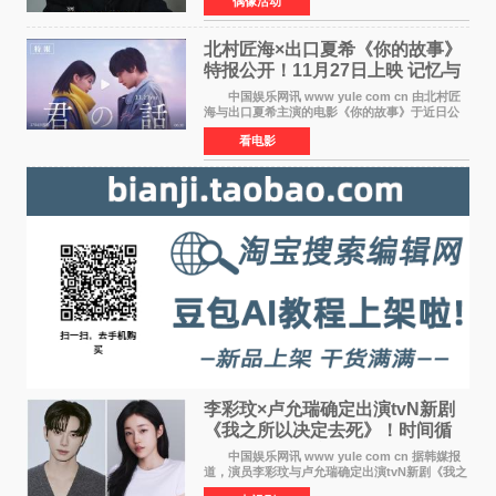
偶像活动
发表声明，明确否认相关传闻。 公司表示，
爆料者是一名长
北村匠海×出口夏希《你的故事》
特报公开！11月27日上映 记忆与
初恋的奇幻交织
中国娱乐网讯 www yule com cn 由北村匠
海与出口夏希主演的电影《你的故事》于近日公
开特报影像，正式定档11月27日上映。 本片
看电影
改编自三秋缒同名小说，编剧由曾执笔《孤独摇
滚！》的吉田惠
李彩玟×卢允瑞确定出演tvN新剧
《我之所以决定去死》！时间循
环青春爱情来袭
中国娱乐网讯 www yule com cn 据韩媒报
道，演员李彩玟与卢允瑞确定出演tvN新剧《我之
所以决定去死》，分别担任男女主角。该剧预计