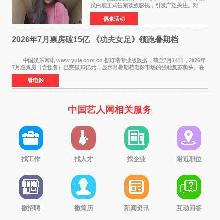
员白鹿正式告别欢娱影视，引发广泛关注。对
此，欢娱影视创始人于正在社交平台发文回应，
偶像活动
字里行间流露不舍与祝福。 于正透露，以前
每次有演员到期不
2026年7月票房破15亿 《功夫女足》领跑暑期档
中国娱乐网讯 www yule com cn 据灯塔专业版数据，截至7月14日，2026年
7月总票房（含预售）已突破15亿元，显示出暑期档电影市场的强劲复苏势头。在
众多上映影片中，《功夫女足》《小黄人与大
看电影
中国艺人网相关服务
找工作
找人才
找企业
附近职位
微招聘
微简历
新闻资讯
互动问答