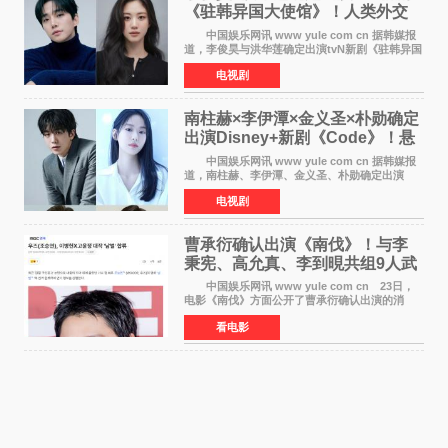
《驻韩异国大使馆》！人类外交
官与“龙”大使的奇幻
中国娱乐网讯 www yule com cn 据韩媒报
道，李俊昊与洪华莲确定出演tvN新剧《驻韩异国
大使馆》，分别担任男女主角，引发期待。
电视剧
该剧讲述了一位因管理驻韩异国大使馆（负责管
理居住在大韩
南柱赫×李伊潭×金义圣×朴勋确定
出演Disney+新剧《Code》！悬
疑犯罪惊悚明年上线
中国娱乐网讯 www yule com cn 据韩媒报
道，南柱赫、李伊潭、金义圣、朴勋确定出演
Disney+新剧《Code》，该剧预计将于明年播
电视剧
出，引发高度关注。 本剧改编自同名人气台
剧，讲述了一位往来
曹承衍确认出演《南伐》！与李
秉宪、高允真、李到晛共组9人武
士团
中国娱乐网讯 www yule com cn 23日，
电影《南伐》方面公开了曹承衍确认出演的消
息。通过歌手活动展现出独特色彩的曹承衍将在
看电影
片中饰演拥有出色弓箭技术的弓箭手，他将在这
一历史动作大片中展