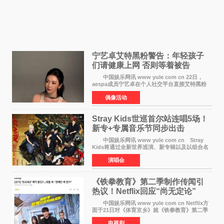
宁艺卓艾特黑粉警告：年轻孩子
们​请健康上网 否则等着被告
中国娱乐网讯 www yule com cn 22日，
aespa成员宁艺卓在个人社交平台直接艾特黑粉
账号，正面喊话回应长期以来的恶意攻击，引发
偶像活动
广泛关注。 宁艺卓在文中表示，自己早已注
意到部分网友持续
Stray Kids世巡首尔站连唱5场！
新专+专属音乐节同步出击
中国娱乐网讯 www yule com cn Stray
Kids将通过全新世界巡演、新专辑以及以组合名
义打造的专属音乐节等一系列全球活动，开启事
演唱会
业发展的全新篇章。 Stray Kids将于7月25日
至26日、29日
《铁拳教育》第二季制作传闻引
热议！Netflix回应“尚无定论”
中国娱乐网讯 www yule com cn Netflix方
面于21日对《体育京乡》就《铁拳教育》第二季
制作传闻划清界限，表示尚无定论。然而，业界
电视剧
却有传闻称已就《铁拳教育》第二季的制作展开