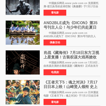
录
中国娱乐网讯 www yule com cn 克里斯托
弗·诺兰执导的史诗巨制《奥德赛》于7月17日全
球上映，首周末票房表现远超预期——北美首周
看电影
三天粗报1 245亿美元（开画3919馆），全球首周
2 641亿美元
AND2BLE成为《DICON》第35
号刊主人公！与少年们共赴夏日
之约
中国娱乐网讯 www yule com cn
AND2BLE成为了《DICON》第35号刊的主人
公，本期标题为And The Summer。作为出道后
偶像活动
首次担任杂志画报主角的完整体，AND2BLE用清
澈的少年感与全新的夏天相遇了
肖战《藏海传》7月18日东方卫视
上星复播！古装权谋大戏再掀收
视热潮
中国娱乐网讯 www yule com cn 7月18日，
由肖战主演的古装权谋剧《藏海传》正式在东方
卫视上星复播，引发广泛关注。该剧此前已在网
电视剧
络平台播出，凭借精良制作和紧凑剧情收获不俗
口碑，此次上
《王者天下5：魂之对决》7月17
日日本上映！山崎贤人领衔 史上
最大“函谷关防卫战”
中国娱乐网讯 www yule com cn 日本漫改
电影《王者天下5：魂之对决》于7月17日在日本
全国上映。这部由佐藤信介执导、山崎贤人主演
看电影
的历史动作片，改编自原泰久同名人气漫画，继
续讲述信和漂