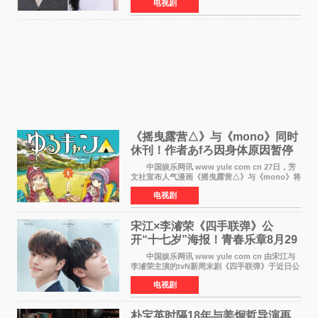
电视剧
将于明年播出，引发观众期待。 本剧改编自
NAVER同名人气
《摇曳露营△》与《mono》同时
休刊！作者あfろ因身体原因暂停
双连载
中国娱乐网讯 www yule com cn 27日，芳
文社宣布人气漫画《摇曳露营△》与《mono》将
暂停连载一段时间，原因是漫画家あfろ身体状况
电视剧
不佳。 编辑部表示：一直承蒙各位对
《mono》的喜爱，
宋江×李濬荣《四手联弹》公
开“十七岁”海报！青春乐章8月29
日奏响
中国娱乐网讯 www yule com cn 由宋江与
李濬荣主演的tvN新周末剧《四手联弹》于近日公
开十七岁版海报，以充满青春气息的画面再度点
电视剧
燃观众期待。 海报中，宋江与李濬荣并肩站
在音乐教室的
朴宝英时隔18年与姜炯哲导演再