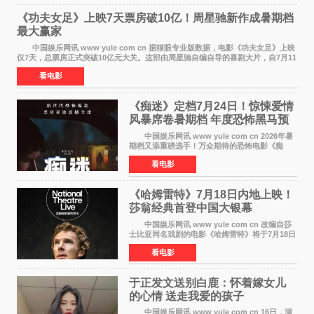
《功夫女足》上映7天票房破10亿！周星驰新作成暑期档
最大赢家
中国娱乐网讯 www yule com cn 据猫眼专业版数据，电影《功夫女足》上映
仅7天，总票房正式突破10亿元大关。这部由周星驰自编自导的喜剧大片，自7月11
日公映以来便展现出惊人的市场统治力。
看电影
《痴迷》定档7月24日！惊悚爱情
风暴席卷暑期档 年度恐怖黑马预
定
中国娱乐网讯 www yule com cn 2026年暑
期档又添重磅选手！万众期待的恐怖电影《痴
迷》今日正式官宣定档，将于7月24日登陆内地各
看电影
大院线。这部被业内专家誉为新世代爆款恐怖电
影的作品，将为
《哈姆雷特》7月18日内地上映！
莎翁经典首登中国大银幕
中国娱乐网讯 www yule com cn 改编自莎
士比亚同名戏剧的电影《哈姆雷特》将于7月18日
在中国内地上映。这部跨越四百年的文学经典被
看电影
搬上大银幕，为观众带来一场视觉与听觉的双重
盛宴。 《
于正发文送别白鹿：怀着嫁女儿
的心情 送走我爱的孩子
中国娱乐网讯 www yule com cn 16日，演