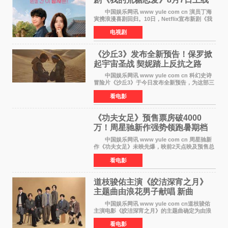
中国娱乐网讯 www yule com cn 演员丁海
寅携浪漫喜剧回归。10日，Netflix宣布新剧《我
的荒糖恋爱》将于下月7日上线。 《我的荒糖
电视剧
恋爱》是一部浪漫喜剧，讲述患上失忆症的检察
官高恩彩与
《沙丘3》发布全新预告！保罗掀
起宇宙圣战 契妮踏上反抗之路
中国娱乐网讯 www yule com cn 科幻史诗
冒险片《沙丘3》于今日发布全新预告，为这部三
部曲最终章揭开神秘面纱。预告中展现了17年过
看电影
去后，保罗·厄崔迪以穆阿迪布之名登基称帝，发
动了一场
《功夫女足》预售票房破4000
万！周星驰新作强势领跑暑期档
中国娱乐网讯 www yule com cn 周星驰新
作《功夫女足》未映先爆，映前2天点映及预售总
票房已突破4000万大关，成为暑期档最受期待的
看电影
电影之一。这部融合功夫元素与足球题材的喜剧
电影，将于7月
道枝骏佑主演《皎洁深宵之月》
主题曲由浪花男子献唱 新曲
《Moonlit》预告公开
中国娱乐网讯 www yule com cn道枝骏佑
主演电影《皎洁深宵之月》的主题曲确定为由浪
花男子演唱的新曲《Moonlit》。使用该乐曲的最
看电影
新预告片也已制作完成。 本片讲述的是市村