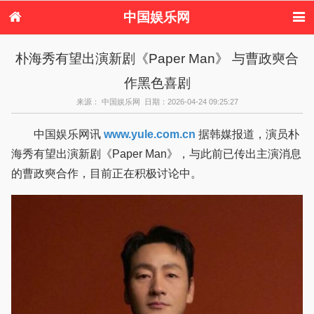
中国娱乐网
首页
新闻
女性
看电影
朴海秀有望出演新剧《Paper Man》 与曹政奭合
电视剧
演唱会
综艺节目
偶像活动
作黑色喜剧
热周边
来源： 中国娱乐网 日期：2026-04-24 09:25:27
中国娱乐网讯
www.yule.com.cn
据韩媒报道，演员朴
海秀有望出演新剧《Paper Man》，与此前已传出主演消息
的曹政奭合作，目前正在积极讨论中。