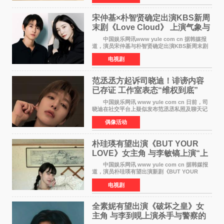
琥珀（道枝骏佑
宋仲基×朴智贤确定出演KBS新周
末剧《Love Cloud》 上演气象与
诅咒交织的奇幻爱情
中国娱乐网讯www yule com cn 据韩媒报
道，演员宋仲基与朴智贤确定出演KBS新周末剧
《Love Cloud》，分别担任男女主角。该剧预计
电视剧
将于明年播出，引发观众期待。 《Love
Cloud》讲述了一位
范丞丞方起诉司晓迪！诽谤内容
已存证 工作室表态“维权到底”
中国娱乐网讯 www yule com cn 日前，司
晓迪在社交平台上疑似发布范丞丞私照及聊天记
录等内容，引发网络热议。大量网友对此展开讨
偶像活动
论，相关话题迅速登上热搜。 刚刚，范丞丞
对接号@到范
朴珪瑛有望出演《BUT YOUR
LOVE》女主角 与李敏镐上演“上
司竟是虚拟偶像”罗曼史
中国娱乐网讯 www yule com cn 据韩媒报
道，演员朴珪瑛有望出演新剧《BUT YOUR
LOVE》女主角，与李敏镐合作，引发关注。
电视剧
朴珪瑛在剧中饰演游戏公司代理卓素娜一角。她
在忍受艰辛职场生
全素妮有望出演《破坏之皇》女
主角 与李到晛上演杀手与警察的