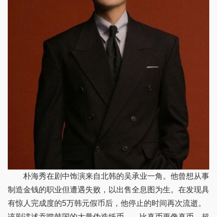
朴海秀在剧中饰演来自北韩的吴承业一角。他曾想从事
制造金钱的职业但遭遇失败，以出售全息图为生。在发现具
有惊人完成度的5万韩元假币后，他停止的时间再次流逝。
该剧讲述吞噬韩国的大量伪造纸币——比真币更像真币，超