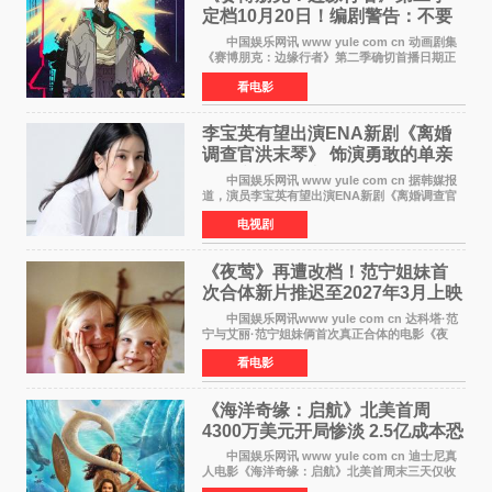
定档10月20日！编剧警告：不要
对角色投入太深
中国娱乐网讯 www yule com cn 动画剧集
《赛博朋克：边缘行者》第二季确切首播日期正
式敲定——将于10月20日在Netflix全球上线。此
看电影
前，Netflix韩国官方账号曾短暂出现这一日期信
息，随后迅
李宝英有望出演ENA新剧《离婚
调查官洪末琴》 饰演勇敢的单亲
妈妈家事调查官
中国娱乐网讯 www yule com cn 据韩媒报
道，演员李宝英有望出演ENA新剧《离婚调查官
洪末琴》女主角，引发观众期待。 李宝英在
电视剧
剧中饰演家庭法院家事调查官洪末琴一角——即
使在极限状况
《夜莺》再遭改档！范宁姐妹首
次合体新片推迟至2027年3月上映
中国娱乐网讯www yule com cn 达科塔·范
宁与艾丽·范宁姐妹俩首次真正合体的电影《夜
莺》再度改档，从原定的2027年2月12日推迟至
看电影
同年3月19日北美上映，片方希望借此利用春假档
期争取更多年轻
《海洋奇缘：启航》北美首周
4300万美元开局惨淡 2.5亿成本恐
巨亏1亿
中国娱乐网讯 www yule com cn 迪士尼真
人电影《海洋奇缘：启航》北美首周末三天仅收
4300万美元（开画3827馆），中国内地首周票房