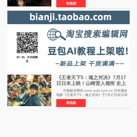
电视剧
络平台播出，凭借精良制作和紧凑剧情收获不俗
口碑，此次上
《王者天下5：魂之对决》7月17
日日本上映！山崎贤人领衔 史上
最大“函谷关防卫战”
中国娱乐网讯 www yule com cn 日本漫改
电影《王者天下5：魂之对决》于7月17日在日本
全国上映。这部由佐藤信介执导、山崎贤人主演
看电影
的历史动作片，改编自原泰久同名人气漫画，继
续讲述信和漂