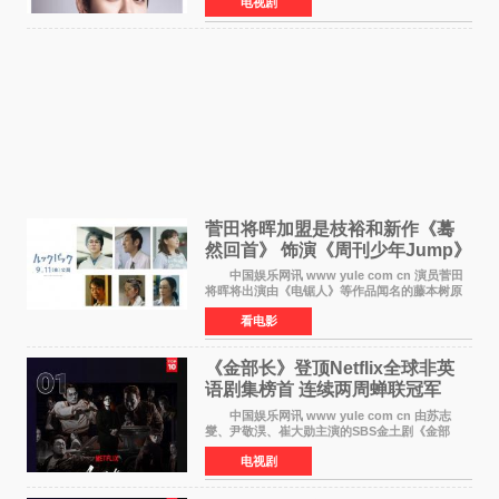
电视剧
以往丧尸题材截然不同的人性喜剧。 新剧
《We Are t
菅田将晖加盟是枝裕和新作《蓦
然回首》 饰演《周刊少年Jump》
编辑
中国娱乐网讯 www yule com cn 演员菅田
将晖将出演由《电锯人》等作品闻名的藤本树原
作漫画改编的电影《蓦然回首》（是枝裕和导
看电影
演）。菅田饰演的角色是初中时代两位主人公带
着完成的作品前去
《金部长》登顶Netflix全球非英
语剧集榜首 连续两周蝉联冠军
中国娱乐网讯 www yule com cn 由苏志
燮、尹敬淏、崔大勋主演的SBS金土剧《金部
长》持续席卷全球，收获海内外观众热烈反
电视剧
响。 15日，据Netflix官方排行榜网站Tudum
公布的数据，SBS金土剧《