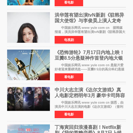
看电影
仅840万元人民币，全球开画票房约9500万美
元，远低于业内
洪华莲有望出演tvN新剧《驻韩异
国大使馆》与李俊昊上演人龙奇
幻罗曼史
中国娱乐网讯 www yule com cn 据韩媒
报道，演员洪华莲有望出演tvN新剧《驻韩异国大
使馆》女主角，与李俊昊合作，引发观众期
电视剧
待。 该剧讲述了一位因管理驻韩异国大使馆
（负责管理居住在大
《恐怖游轮》7月17日内地上映！
豆瓣8.5分悬疑神作首登内地大银
幕
中国娱乐网讯 www yule com cn 悬疑片爱
好者迎来重磅消息——豆瓣8 5分的高分科幻悬疑
电影《恐怖游轮》正式宣布定档7月17日在内地上
看电影
映。这部由英国导演克里斯托弗·史密斯执导、惊
悚片女王梅
中川大志主演《达尔文游戏》真
人电影定档明年3月 豪华卡司阵容
公开
中国娱乐网讯 www yule com cn 据悉，由
演员中川大志主演的电影《达尔文游戏》（曾利
文彦执导）将于明年3月12日上映，该消息于7月9
看电影
日公布。 本片为累计发行量突破1000万册的
同名漫画的真
丁海寅回归浪漫喜剧！Netflix新
剧《我的荒糖恋爱》8月7日上线