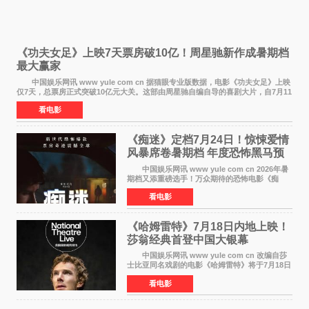
《功夫女足》上映7天票房破10亿！周星驰新作成暑期档
最大赢家
中国娱乐网讯 www yule com cn 据猫眼专业版数据，电影《功夫女足》上映
仅7天，总票房正式突破10亿元大关。这部由周星驰自编自导的喜剧大片，自7月11
日公映以来便展现出惊人的市场统治力。
看电影
《痴迷》定档7月24日！惊悚爱情
风暴席卷暑期档 年度恐怖黑马预
定
中国娱乐网讯 www yule com cn 2026年暑
期档又添重磅选手！万众期待的恐怖电影《痴
迷》今日正式官宣定档，将于7月24日登陆内地各
看电影
大院线。这部被业内专家誉为新世代爆款恐怖电
影的作品，将为
《哈姆雷特》7月18日内地上映！
莎翁经典首登中国大银幕
中国娱乐网讯 www yule com cn 改编自莎
士比亚同名戏剧的电影《哈姆雷特》将于7月18日
在中国内地上映。这部跨越四百年的文学经典被
看电影
搬上大银幕，为观众带来一场视觉与听觉的双重
盛宴。 《