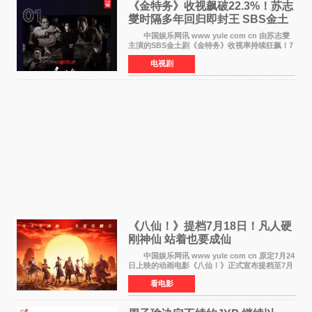
《金特务》收视飙破22.3%！苏志
燮时隔多年回归即封王 SBS金土
剧新纪录诞生
中国娱乐网讯 www yule com cn 由苏志燮
主演的SBS金土剧《金特务》收视率持续狂飙！7
月11日播出的第6集全国平均收视率高达22 3%，
电视剧
瞬间最高更冲上26 4%，不仅再度刷新自身纪
录，更稳坐同时段
《八仙！》提档7月18日！凡人硬
刚神仙 站着也要成仙
中国娱乐网讯 www yule com cn 原定7月24
日上映的动画电影《八仙！》正式宣布提档至7月
18日。这部国风动画大片将八仙过海，各显神通
看电影
这句刻在国人DNA里的俗语玩出了新花样——影
片讲述凡人