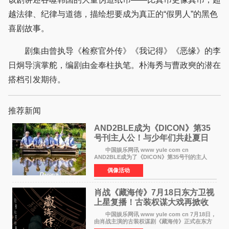
越法律、纪律与道德，描绘想要成为真正的“假男人”的黑色
喜剧故事。
剧集由曾执导《检察官外传》《我记得》《恶缘》的李
日炯导演掌舵，编剧由金奉柱执笔。朴海秀与曹政奭的潜在
搭档引发期待。
推荐新闻
AND2BLE成为《DICON》第35
号刊主人公！与少年们共赴夏日
之约
中国娱乐网讯 www yule com cn
AND2BLE成为了《DICON》第35号刊的主人
公，本期标题为And The Summer。作为出道后
偶像活动
首次担任杂志画报主角的完整体，AND2BLE用清
澈的少年感与全新的夏天相遇了
肖战《藏海传》7月18日东方卫视
上星复播！古装权谋大戏再掀收
视热潮
中国娱乐网讯 www yule com cn 7月18日，
由肖战主演的古装权谋剧《藏海传》正式在东方
卫视上星复播，引发广泛关注。该剧此前已在网