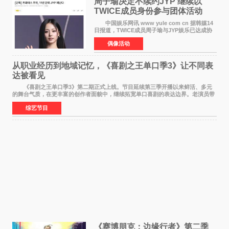
周子瑜决定不续约JYP 继续以
TWICE成员身份参与团体活动
中国娱乐网讯 www yule com cn 据韩媒14
日报道，TWICE成员周子瑜与JYP娱乐已达成协
议，不再续签个人专属合约，但她将继续参与
偶像活动
TWICE的完整团体活动。 周子瑜于2015年通
过生存节目《SIXTE
从职业经历到地域记忆，《喜剧之王单口季3》让不同表
达被看见
《喜剧之王单口季3》第二期正式上线。节目延续第三季开播以来鲜活、多元
的舞台气质，在更丰富的创作者面貌中，继续拓宽单口喜剧的表达边界。老演员带
着更加成熟的文本与舞台掌控回归，新面孔则
综艺节目
《赛博朋克：边缘行者》第二季