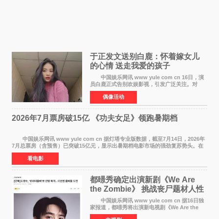
于正发文送别白鹿：怀着嫁女儿
的心情 送走我爱的孩子
中国娱乐网讯 www yule com cn 16日，演
员白鹿正式告别欢娱影视，引发广泛关注。对
此，欢娱影视创始人于正在社交平台发文回应，
偶像活动
字里行间流露不舍与祝福。 于正透露，以前
每次有演员到期不
2026年7月票房破15亿 《功夫女足》领跑暑期档
中国娱乐网讯 www yule com cn 据灯塔专业版数据，截至7月14日，2026年
7月总票房（含预售）已突破15亿元，显示出暑期档电影市场的强劲复苏势头。在
众多上映影片中，《功夫女足》《小黄人与大
看电影
都暻秀确定出演新剧《We Are
the Zombie》 挑战丧尸题材人性
喜剧
中国娱乐网讯 www yule com cn 据16日独
家报道，都暻秀将出演新电视剧《We Are the
Zombie》，在剧中饰演主演金仁钟一角，挑战与