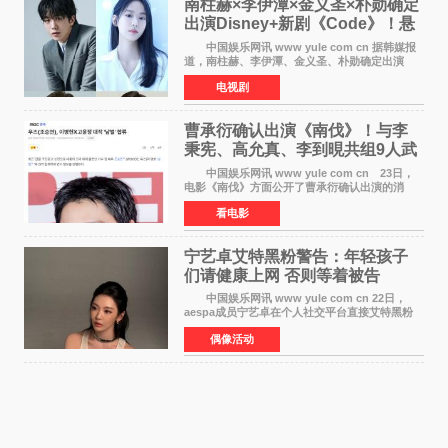
南柱赫×李伊潭×金义圣×朴勋确定
出演Disney+新剧《Code》！悬
疑犯罪惊悚明年上线
中国娱乐网讯 www yule com cn 据韩媒报
道，南柱赫、李伊潭、金义圣、朴勋确定出演
Disney+新剧《Code》，该剧预计将于明年播
电视剧
出，引发高度关注。 本剧改编自同名人气台
剧，讲述了一位往来
曹承衍确认出演《南伐》！与李
秉宪、高允真、李到晛共组9人武
士团
中国娱乐网讯 www yule com cn 23日，
电影《南伐》方面公开了曹承衍确认出演的消
息。通过歌手活动展现出独特色彩的曹承衍将在
看电影
片中饰演拥有出色弓箭技术的弓箭手，他将在这
一历史动作大片中展
宁艺卓艾特黑粉警告：年轻孩子
们​请健康上网 否则等着被告
中国娱乐网讯 www yule com cn 22日，
aespa成员宁艺卓在个人社交平台直接艾特黑粉
账号，正面喊话回应长期以来的恶意攻击，引发
偶像活动
广泛关注。 宁艺卓在文中表示，自己早已注
意到部分网友持续