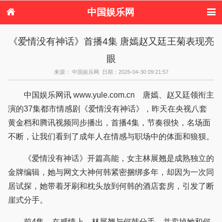
中国娱乐网
首页
新闻
女性
看电影
《爱情没有神话》首播4集 唐嫣赵又廷王菊表现亮
电视剧
演唱会
综艺节目
偶像活动
眼
热周边
来源： 中国娱乐网 日期：2026-04-30 09:21:57
中国娱乐网讯 www.yule.com.cn 唐嫣、赵又廷领衔主
演的37集都市情感剧《爱情没有神话》，昨天在央视八套
黄金档和腾讯视频同步播出，首播4集，节奏很快，名场面
不断，让我们看到了成年人在情感与职场中的体面和狼狈。
《爱情没有神话》开篇高能，女主林展翘是成熟独立的
金牌编辑，她与网文大神何韩紧密捆绑多年，却因为一次同
居试探，她带着牙刷和枕头放到何韩的酒店套房，引发了断
崖式分手。
前4集，在感情上，林展翘与何韩分手，并卖掉她和何