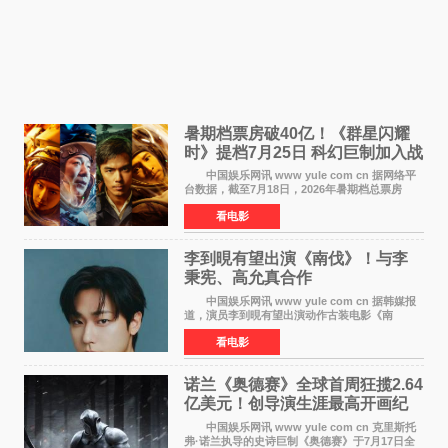
暑期档票房破40亿！《群星闪耀
时》提档7月25日 科幻巨制加入战
局
中国娱乐网讯 www yule com cn 据网络平
台数据，截至7月18日，2026年暑期档总票房
（含预售）已正式突破40亿元大关，年度总票房
看电影
也随之逼近197亿元。超百部中外佳片同台竞技，
点燃了盛夏的电
李到晛有望出演《南伐》！与李
秉宪、高允真合作
中国娱乐网讯 www yule com cn 据韩媒报
道，演员李到晛有望出演动作古装电影《南
伐》，与李秉宪、高允真合作，引发关注。
看电影
该片为动作古装片，讲述朝鲜初期，为了解救被
倭寇绑走的俘虏，9
诺兰《奥德赛》全球首周狂揽2.64
亿美元！创导演生涯最高开画纪
录
中国娱乐网讯 www yule com cn 克里斯托
弗·诺兰执导的史诗巨制《奥德赛》于7月17日全