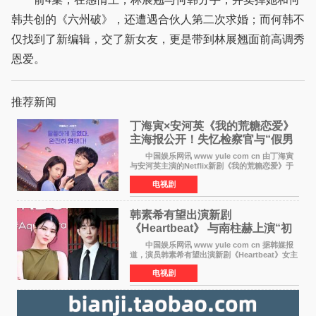
韩共创的《六州破》，还遭遇合伙人第二次求婚；而何韩不
仅找到了新编辑，交了新女友，更是带到林展翘面前高调秀
恩爱。
推荐新闻
丁海寅×安河英《我的荒糖恋爱》
主海报公开！失忆检察官与“假男
友”同居罗曼史来
中国娱乐网讯 www yule com cn 由丁海寅
与安河英主演的Netflix新剧《我的荒糖恋爱》于
近日公开主海报，正式进入开播倒计时。 海
电视剧
报中，两人并肩站在充满怀旧气息的九津麦芽村
街道上，丁
韩素希有望出演新剧
《Heartbeat》 与南柱赫上演“初
恋归来”奇幻罗曼史
中国娱乐网讯 www yule com cn 据韩媒报
道，演员韩素希有望出演新剧《Heartbeat》女主
角，与南柱赫合作，引发高度关注。 韩素希
电视剧
在剧中饰演能够看到过去的女人洪莎朗一角，因
初恋的意外