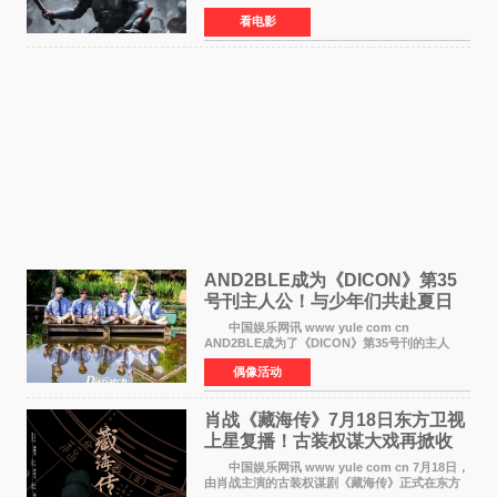
球上映，首周末票房表现远超预期——北美首周
看电影
三天粗报1 245亿美元（开画3919馆），全球首周
2 641亿美元
AND2BLE成为《DICON》第35
号刊主人公！与少年们共赴夏日
之约
中国娱乐网讯 www yule com cn
AND2BLE成为了《DICON》第35号刊的主人
公，本期标题为And The Summer。作为出道后
偶像活动
首次担任杂志画报主角的完整体，AND2BLE用清
澈的少年感与全新的夏天相遇了
肖战《藏海传》7月18日东方卫视
上星复播！古装权谋大戏再掀收
视热潮
中国娱乐网讯 www yule com cn 7月18日，
由肖战主演的古装权谋剧《藏海传》正式在东方