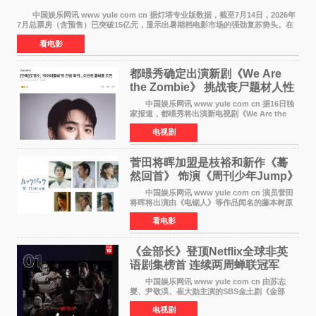
中国娱乐网讯 www yule com cn 据灯塔专业版数据，截至7月14日，2026年
7月总票房（含预售）已突破15亿元，显示出暑期档电影市场的强劲复苏势头。在
众多上映影片中，《功夫女足》《小黄人与大
看电影
都暻秀确定出演新剧《We Are
the Zombie》 挑战丧尸题材人性
喜剧
中国娱乐网讯 www yule com cn 据16日独
家报道，都暻秀将出演新电视剧《We Are the
Zombie》，在剧中饰演主演金仁钟一角，挑战与
电视剧
以往丧尸题材截然不同的人性喜剧。 新剧
《We Are t
菅田将晖加盟是枝裕和新作《蓦
然回首》 饰演《周刊少年Jump》
编辑
中国娱乐网讯 www yule com cn 演员菅田
将晖将出演由《电锯人》等作品闻名的藤本树原
作漫画改编的电影《蓦然回首》（是枝裕和导
看电影
演）。菅田饰演的角色是初中时代两位主人公带
着完成的作品前去
《金部长》登顶Netflix全球非英
语剧集榜首 连续两周蝉联冠军
中国娱乐网讯 www yule com cn 由苏志
燮、尹敬淏、崔大勋主演的SBS金土剧《金部
长》持续席卷全球，收获海内外观众热烈反
电视剧
响。 15日，据Netflix官方排行榜网站Tudum