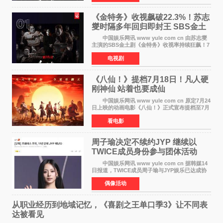
公布的数据，SBS金土剧《
《金特务》收视飙破22.3%！苏志
燮时隔多年回归即封王 SBS金土
剧新纪录诞生
中国娱乐网讯 www yule com cn 由苏志燮
主演的SBS金土剧《金特务》收视率持续狂飙！7
月11日播出的第6集全国平均收视率高达22 3%，
电视剧
瞬间最高更冲上26 4%，不仅再度刷新自身纪
录，更稳坐同时段
《八仙！》提档7月18日！凡人硬
刚神仙 站着也要成仙
中国娱乐网讯 www yule com cn 原定7月24
日上映的动画电影《八仙！》正式宣布提档至7月
18日。这部国风动画大片将八仙过海，各显神通
看电影
这句刻在国人DNA里的俗语玩出了新花样——影
片讲述凡人
周子瑜决定不续约JYP 继续以
TWICE成员身份参与团体活动
中国娱乐网讯 www yule com cn 据韩媒14
日报道，TWICE成员周子瑜与JYP娱乐已达成协
议，不再续签个人专属合约，但她将继续参与
偶像活动
TWICE的完整团体活动。 周子瑜于2015年通
过生存节目《SIXTE
从职业经历到地域记忆，《喜剧之王单口季3》让不同表
达被看见