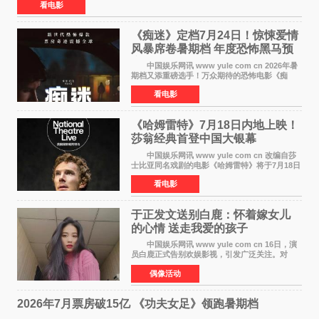
看电影
《痴迷》定档7月24日！惊悚爱情
风暴席卷暑期档 年度恐怖黑马预
定
中国娱乐网讯 www yule com cn 2026年暑
期档又添重磅选手！万众期待的恐怖电影《痴
迷》今日正式官宣定档，将于7月24日登陆内地各
看电影
大院线。这部被业内专家誉为新世代爆款恐怖电
影的作品，将为
《哈姆雷特》7月18日内地上映！
莎翁经典首登中国大银幕
中国娱乐网讯 www yule com cn 改编自莎
士比亚同名戏剧的电影《哈姆雷特》将于7月18日
在中国内地上映。这部跨越四百年的文学经典被
看电影
搬上大银幕，为观众带来一场视觉与听觉的双重
盛宴。 《
于正发文送别白鹿：怀着嫁女儿
的心情 送走我爱的孩子
中国娱乐网讯 www yule com cn 16日，演
员白鹿正式告别欢娱影视，引发广泛关注。对
此，欢娱影视创始人于正在社交平台发文回应，
偶像活动
字里行间流露不舍与祝福。 于正透露，以前
每次有演员到期不
2026年7月票房破15亿 《功夫女足》领跑暑期档