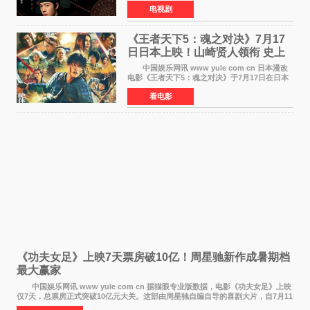
卫视上星复播，引发广泛关注。该剧此前已在网
电视剧
络平台播出，凭借精良制作和紧凑剧情收获不俗
口碑，此次上
《王者天下5：魂之对决》7月17
日日本上映！山崎贤人领衔 史上
最大“函谷关防卫战”
中国娱乐网讯 www yule com cn 日本漫改
电影《王者天下5：魂之对决》于7月17日在日本
全国上映。这部由佐藤信介执导、山崎贤人主演
看电影
的历史动作片，改编自原泰久同名人气漫画，继
续讲述信和漂
《功夫女足》上映7天票房破10亿！周星驰新作成暑期档
最大赢家
中国娱乐网讯 www yule com cn 据猫眼专业版数据，电影《功夫女足》上映
仅7天，总票房正式突破10亿元大关。这部由周星驰自编自导的喜剧大片，自7月11
日公映以来便展现出惊人的市场统治力。