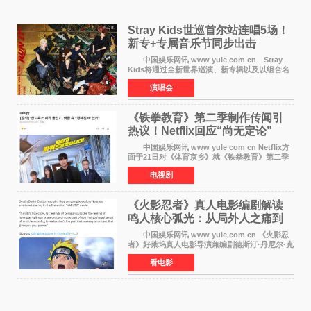
Stray Kids世巡首尔站连唱5场！
新专+专属音乐节同步出击
中国娱乐网讯 www yule com cn Stray
Kids将通过全新世界巡演、新专辑以及以组合名
义打造的专属音乐节等一系列全球活动，开启事
演唱会
业发展的全新篇章。 Stray Kids将于7月25日
至26日、29日
《铁拳教育》第二季制作传闻引
热议！Netflix回应“尚无定论”
中国娱乐网讯 www yule com cn Netflix方
面于21日对《体育京乡》就《铁拳教育》第二季
制作传闻划清界限，表示尚无定论。然而，业界
电视剧
却有传闻称已就《铁拳教育》第二季的制作展开
了讨论——《
《火影忍者》真人电影编剧解读
鸣人核心弧光：从局外人之痛到
自我觉醒
中国娱乐网讯 www yule com cn 《火影忍
者》好莱坞真人电影导演兼编剧德斯汀·丹尼尔·克
雷顿近日在采访中分享了对主角鸣人成长弧光的
看电影
理解，透露电影将深入探索鸣人作为局外人的情
感历程。