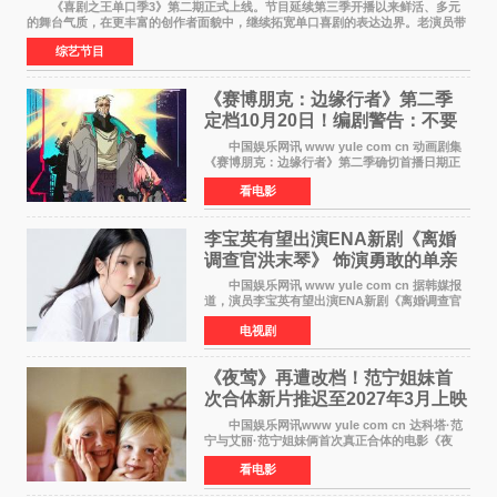
《喜剧之王单口季3》第二期正式上线。节目延续第三季开播以来鲜活、多元
的舞台气质，在更丰富的创作者面貌中，继续拓宽单口喜剧的表达边界。老演员带
着更加成熟的文本与舞台掌控回归，新面孔则
综艺节目
《赛博朋克：边缘行者》第二季
定档10月20日！编剧警告：不要
对角色投入太深
中国娱乐网讯 www yule com cn 动画剧集
《赛博朋克：边缘行者》第二季确切首播日期正
式敲定——将于10月20日在Netflix全球上线。此
看电影
前，Netflix韩国官方账号曾短暂出现这一日期信
息，随后迅
李宝英有望出演ENA新剧《离婚
调查官洪末琴》 饰演勇敢的单亲
妈妈家事调查官
中国娱乐网讯 www yule com cn 据韩媒报
道，演员李宝英有望出演ENA新剧《离婚调查官
洪末琴》女主角，引发观众期待。 李宝英在
电视剧
剧中饰演家庭法院家事调查官洪末琴一角——即
使在极限状况
《夜莺》再遭改档！范宁姐妹首
次合体新片推迟至2027年3月上映
中国娱乐网讯www yule com cn 达科塔·范
宁与艾丽·范宁姐妹俩首次真正合体的电影《夜
莺》再度改档，从原定的2027年2月12日推迟至
看电影
同年3月19日北美上映，片方希望借此利用春假档
期争取更多年轻