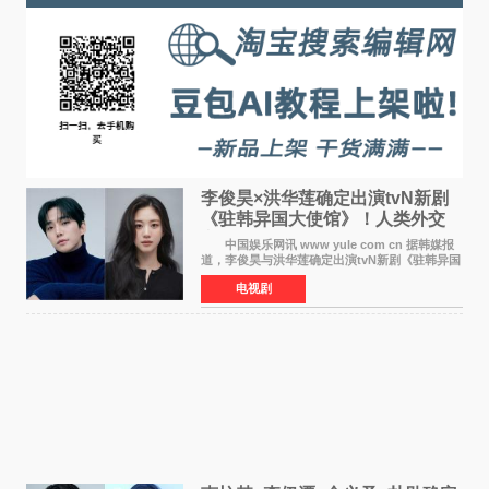
李俊昊×洪华莲确定出演tvN新剧
《驻韩异国大使馆》！人类外交
官与“龙”大使的奇幻
中国娱乐网讯 www yule com cn 据韩媒报
道，李俊昊与洪华莲确定出演tvN新剧《驻韩异国
大使馆》，分别担任男女主角，引发期待。
电视剧
该剧讲述了一位因管理驻韩异国大使馆（负责管
理居住在大韩