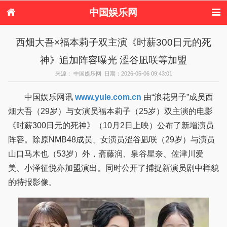
中国娱乐网
首页
新闻
女性
看电影
西畑大吾×福本莉子双主演《时薪300日元的死
电视剧
演唱会
综艺节目
偶像活动
神》追加阵容曝光 涩谷凪咲等加盟
热周边
来源： 中国娱乐网 日期：2026-05-06 09:43:01
中国娱乐网讯
www.yule.com.cn
由“浪花男子”成员西
畑大吾（29岁）与女演员福本莉子（25岁）双主演的电影
《时薪300日元的死神》（10月2日上映）公布了新增演员
阵容。除原NMB48成员、女演员涩谷凪咲（29岁）与演员
山口马木也（53岁）外，斋藤润、泉谷星奈、佐津川爱
美、小泽征悦亦加盟演出。同时公开了捕捉新演员剧中样貌
的特报影像。