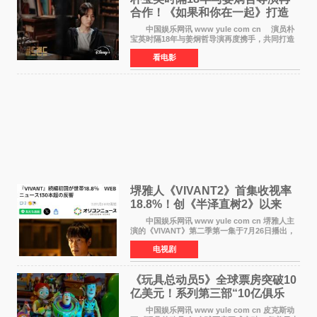
合作！《如果和你在一起》打造
奇幻浪漫喜剧
中国娱乐网讯 www yule com cn 演员朴
宝英时隔18年与姜炯哲导演再度携手，共同打造
备受期待的浪漫喜剧新作《如果和你在一起》
看电影
（暂定名）。据OSEN报道，朴宝英将出演该片
女主角，自2008年《
堺雅人《VIVANT2》首集收视率
18.8%！创《半泽直树2》以来
TBS周日剧场最高开局
中国娱乐网讯 www yule com cn 堺雅人主
演的《VIVANT》第二季第一集于7月26日播出，
首集收视率高达18 8%，成为自2020年《半泽直
电视剧
树2》首集22%以来，TBS周日剧场最高开播收视
纪录。 考虑到
《玩具总动员5》全球票房突破10
亿美元！系列第三部“10亿俱乐
部”达成
中国娱乐网讯 www yule com cn 皮克斯动