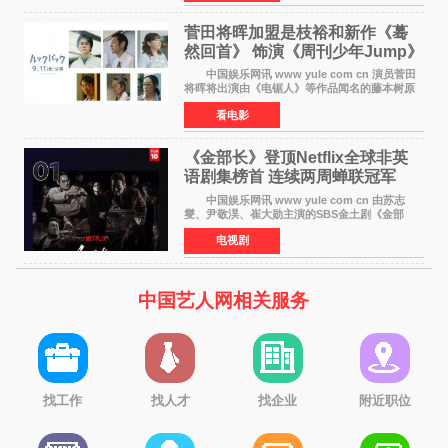
《We Are t
菅田将晖加盟是枝裕和新作《蓦
然回首》 饰演《周刊少年Jump》
编辑
中国娱乐网讯 www yule com cn 演员菅田
将晖将出演由《电锯人》等作品闻名的藤本树原
作漫画改编的电影《蓦然回首》（是枝裕和导
看电影
演）。菅田饰演的角色是初中时代两位主人公带
着完成的作品前去
《金部长》登顶Netflix全球非英
语剧集榜首 连续两周蝉联冠军
中国娱乐网讯 www yule com cn 由苏志
燮、尹敬淏、崔大勋主演的SBS金土剧《金部
长》持续席卷全球，收获海内外观众热烈反
电视剧
响。 15日，据Netflix官方排行榜网站Tudum
公布的数据，SBS金土剧《
中国艺人网相关服务
找工作
找人才
找企业
附近职位