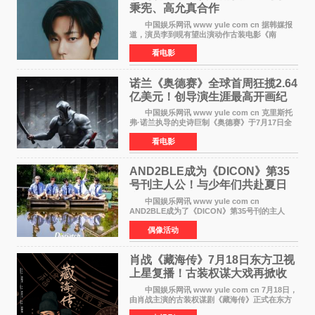
秉宪、高允真合作
中国娱乐网讯 www yule com cn 据韩媒报
道，演员李到晛有望出演动作古装电影《南
伐》，与李秉宪、高允真合作，引发关注。
看电影
该片为动作古装片，讲述朝鲜初期，为了解救被
倭寇绑走的俘虏，9
诺兰《奥德赛》全球首周狂揽2.64
亿美元！创导演生涯最高开画纪
录
中国娱乐网讯 www yule com cn 克里斯托
弗·诺兰执导的史诗巨制《奥德赛》于7月17日全
球上映，首周末票房表现远超预期——北美首周
看电影
三天粗报1 245亿美元（开画3919馆），全球首周
2 641亿美元
AND2BLE成为《DICON》第35
号刊主人公！与少年们共赴夏日
之约
中国娱乐网讯 www yule com cn
AND2BLE成为了《DICON》第35号刊的主人
公，本期标题为And The Summer。作为出道后
偶像活动
首次担任杂志画报主角的完整体，AND2BLE用清
澈的少年感与全新的夏天相遇了
肖战《藏海传》7月18日东方卫视
上星复播！古装权谋大戏再掀收
视热潮
中国娱乐网讯 www yule com cn 7月18日，
由肖战主演的古装权谋剧《藏海传》正式在东方
卫视上星复播，引发广泛关注。该剧此前已在网