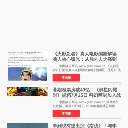
《火影忍者》真人电影编剧解读
鸣人核心弧光：从局外人之痛到
自我觉醒
中国娱乐网讯 www yule com cn 《火影忍
者》好莱坞真人电影导演兼编剧德斯汀·丹尼尔·克
雷顿近日在采访中分享了对主角鸣人成长弧光的
看电影
理解，透露电影将深入探索鸣人作为局外人的情
感历程。
暑期档票房破40亿！《群星闪耀
时》提档7月25日 科幻巨制加入战
局
中国娱乐网讯 www yule com cn 据网络平
台数据，截至7月18日，2026年暑期档总票房
（含预售）已正式突破40亿元大关，年度总票房
看电影
也随之逼近197亿元。超百部中外佳片同台竞技，
点燃了盛夏的电
李到晛有望出演《南伐》！与李