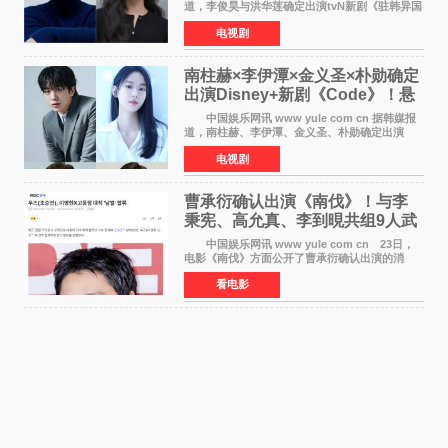
道，李俊昊与洪华莲确定出演tvN新剧《驻韩异国
大使馆》，分别担任男女主角，引发期待。
电视剧
该剧讲述了一位因管理驻韩异国大使馆（负责管
理居住在大韩
南柱赫×李伊潭×金义圣×朴勋确定
出演Disney+新剧《Code》！悬
疑犯罪惊悚明年上线
中国娱乐网讯 www yule com cn 据韩媒报
道，南柱赫、李伊潭、金义圣、朴勋确定出演
Disney+新剧《Code》，该剧预计将于明年播
电视剧
出，引发高度关注。 本剧改编自同名人气台
剧，讲述了一位往来
曹承衍确认出演《南伐》！与李
秉宪、高允真、李到晛共组9人武
士团
中国娱乐网讯 www yule com cn 23日，
电影《南伐》方面公开了曹承衍确认出演的消
息。通过歌手活动展现出独特色彩的曹承衍将在
看电影
片中饰演拥有出色弓箭技术的弓箭手，他将在这
一历史动作大片中展