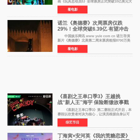
画《玩具总动员5》全球票房正式突破10亿美元大
关。截至上周末，该片全球累计票房已达10 22亿
看电影
美元，其中北美市场贡献4 48亿美元，中国内地
票房达2 82
诺兰《奥德赛》次周票房仅跌
29%！全球突破6.39亿 有望冲击
13亿成诺兰最卖座电影
中国娱乐网讯 www yule com cn 诺兰导演
新片《奥德赛》北美第二周末票房粗报8700万美
元（周五至周日：2600万&rarr;3460万
看电影
&rarr;2640万），较首周1 24亿美元仅下跌29
6%，走势极为强劲，远超
《喜剧之王单口季3》王越挑
战“新人王”海宇 保险断缴故事戳
中生活痛点
《喜剧之王单口季3》第二赛段正式开启，本
赛段以欣赏者对决为核心，让演员根据自身认可
选择对手，在作品碰撞中完成一次喜剧创作者之
综艺节目
间的交流。这里有实力相当的正面对抗，也有老
朋友、老对手之
丁海寅×安河英《我的荒糖恋爱》