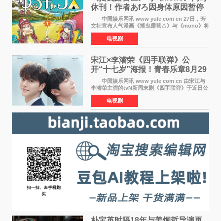
休刊！作者あfろ因身体原因暂停
双连载
中国娱乐网讯 www yule com cn 27日，芳
文社宣布人气漫画《摇曳露营△》与《mono》将
暂停连载一段时间，原因是漫画家あfろ身体状况
电视剧
不佳。 编辑部表示：一直承蒙各位对
《mono》的喜爱，
宋江×李濬荣《四手联弹》公
开“十七岁”海报！青春乐章8月29
日奏响
中国娱乐网讯 www yule com cn 由宋江与
李濬荣主演的tvN新周末剧《四手联弹》于近日公
开十七岁版海报，以充满青春气息的画面再度点
电视剧
燃观众期待。 海报中，宋江与李濬荣并肩站
在音乐教室的
朴宝英时隔18年与姜炯哲导演再