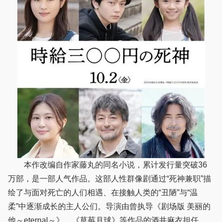
本作改编自作家藤丸的同名小说，累计发行量突破36
万部，是一部人气作品。这部人性群像剧通过“死神兼职”描
绘了与面对死亡的人们相遇、在接触人类的“丑陋”与“温
柔”中逐渐成长的主人公们。导演由曾执导《剧场版 美丽的
他～eternal～》、《草莓月球》等作品的酒井麻衣担任，