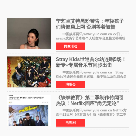
宁艺卓艾特黑粉警告：年轻孩子
们​请健康上网 否则等着被告
中国娱乐网讯 www yule com cn 22日，
aespa成员宁艺卓在个人社交平台直接艾特黑粉
账号，正面喊话回应长期以来的恶意攻击，引发
偶像活动
广泛关注。 宁艺卓在文中表示，自己早已注
意到部分网友持续
Stray Kids世巡首尔站连唱5场！
新专+专属音乐节同步出击
中国娱乐网讯 www yule com cn Stray
Kids将通过全新世界巡演、新专辑以及以组合名
义打造的专属音乐节等一系列全球活动，开启事
演唱会
业发展的全新篇章。 Stray Kids将于7月25日
至26日、29日
《铁拳教育》第二季制作传闻引
热议！Netflix回应“尚无定论”
中国娱乐网讯 www yule com cn Netflix方
面于21日对《体育京乡》就《铁拳教育》第二季
制作传闻划清界限，表示尚无定论。然而，业界
电视剧
却有传闻称已就《铁拳教育》第二季的制作展开
了讨论——《