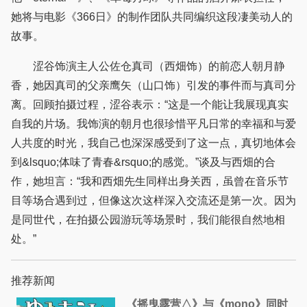
她将与电影《366日》的制作团队共同编织这段凄美动人的
故事。
涩谷饰演主人公佐仓真司（西畑饰）的前恋人朝月静
香，她因真司的父亲鹰矢（山口饰）引发的事件而与真司分
离。回顾拍摄过程，涩谷表示：“这是一个能让我展现真实
自我的片场。我饰演的朝月也很珍惜平凡日常的幸福和与爱
人共度的时光，我自己也深深感受到了这一点，真切地体会
到&lsquo;体味了青春&rsquo;的感觉。”谈及与西畑的合
作，她坦言：“我和西畑先生同样出身关西，虽曾在音乐节
目等场合遇到过，但像这次这样深入交流还是第一次。因为
是同世代，在拍摄公园游玩等场景时，我们能很自然地相
处。”
推荐新闻
《摇曳露营△》与《mono》同时