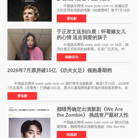
中国娱乐网讯 www yule com cn 改编自莎
士比亚同名戏剧的电影《哈姆雷特》将于7月18日
在中国内地上映。这部跨越四百年的文学经典被
看电影
搬上大银幕，为观众带来一场视觉与听觉的双重
盛宴。 《
于正发文送别白鹿：怀着嫁女儿
的心情 送走我爱的孩子
中国娱乐网讯 www yule com cn 16日，演
员白鹿正式告别欢娱影视，引发广泛关注。对
此，欢娱影视创始人于正在社交平台发文回应，
偶像活动
字里行间流露不舍与祝福。 于正透露，以前
每次有演员到期不
2026年7月票房破15亿 《功夫女足》领跑暑期档
中国娱乐网讯 www yule com cn 据灯塔专业版数据，截至7月14日，2026年
7月总票房（含预售）已突破15亿元，显示出暑期档电影市场的强劲复苏势头。在
众多上映影片中，《功夫女足》《小黄人与大
看电影
都暻秀确定出演新剧《We Are
the Zombie》 挑战丧尸题材人性
喜剧
中国娱乐网讯 www yule com cn 据16日独
家报道，都暻秀将出演新电视剧《We Are the
Zombie》，在剧中饰演主演金仁钟一角，挑战与
电视剧
以往丧尸题材截然不同的人性喜剧。 新剧