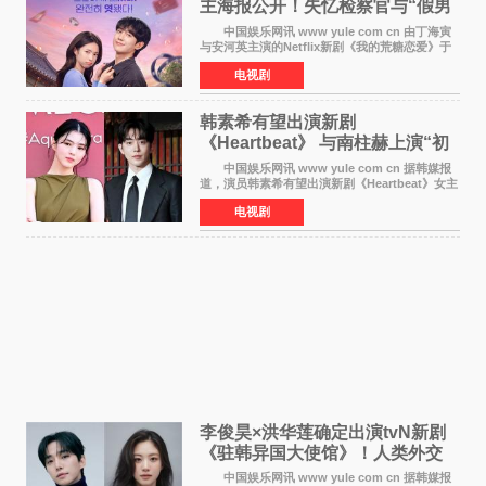
主海报公开！失忆检察官与“假男
友”同居罗曼史来
中国娱乐网讯 www yule com cn 由丁海寅
与安河英主演的Netflix新剧《我的荒糖恋爱》于
近日公开主海报，正式进入开播倒计时。 海
电视剧
报中，两人并肩站在充满怀旧气息的九津麦芽村
街道上，丁
韩素希有望出演新剧
《Heartbeat》 与南柱赫上演“初
恋归来”奇幻罗曼史
中国娱乐网讯 www yule com cn 据韩媒报
道，演员韩素希有望出演新剧《Heartbeat》女主
角，与南柱赫合作，引发高度关注。 韩素希
电视剧
在剧中饰演能够看到过去的女人洪莎朗一角，因
初恋的意外
李俊昊×洪华莲确定出演tvN新剧
《驻韩异国大使馆》！人类外交
官与“龙”大使的奇幻
中国娱乐网讯 www yule com cn 据韩媒报