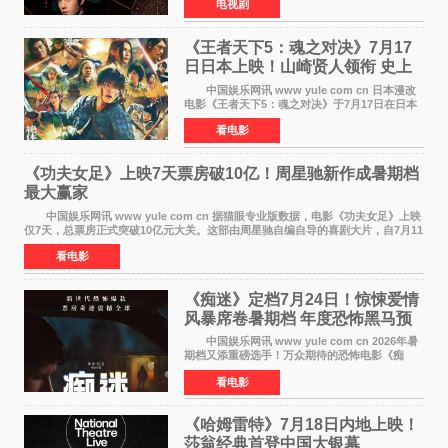
电视剧
络平台播出，凭借精良制作和紧凑剧情收获不俗
口碑，此次上
《王者天下5：魂之对决》7月17
日日本上映！山崎贤人领衔 史上
最大“函谷关防卫战”
中国娱乐网讯 www yule com cn 日本漫改
电影《王者天下5：魂之对决》于7月17日在日本
全国上映。这部由佐藤信介执导、山崎贤人主演
看电影
的历史动作片，改编自原泰久同名人气漫画，继
续讲述信和漂
《功夫女足》上映7天票房破10亿！周星驰新作成暑期档
最大赢家
中国娱乐网讯 www yule com cn 据猫眼专业版数据，电影《功夫女足》上映
仅7天，总票房正式突破10亿元大关。这部由周星驰自编自导的喜剧大片，自7月11
日公映以来便展现出惊人的市场统治力。
看电影
《痴迷》定档7月24日！惊悚爱情
风暴席卷暑期档 年度恐怖黑马预
定
中国娱乐网讯 www yule com cn 2026年暑
期档又添重磅选手！万众期待的恐怖电影《痴
迷》今日正式官宣定档，将于7月24日登陆内地各
看电影
大院线。这部被业内专家誉为新世代爆款恐怖电
影的作品，将为
《哈姆雷特》7月18日内地上映！
莎翁经典首登中国大银幕