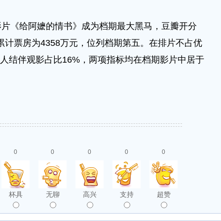
《给阿嬷的情书》成为档期最大黑马，豆瓣开分
累计票房为4358万元，位列档期第五。在排片不占优
多人结伴观影占比16%，两项指标均在档期影片中居于
0
0
0
0
0
杯具
无聊
高兴
支持
超赞