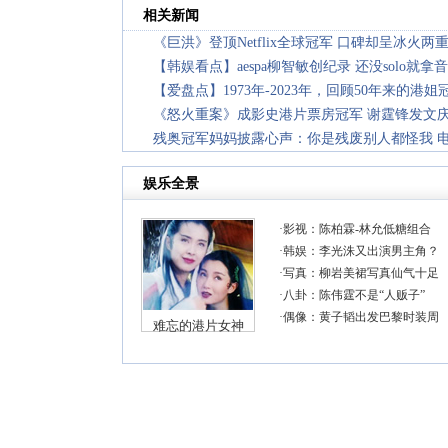
相关新闻
《巨洪》登顶Netflix全球冠军 口碑却呈冰火两
【韩娱看点】aespa柳智敏创纪录 还没solo就
【爱盘点】1973年-2023年，回顾50年来的港姐
《怒火重案》成影史港片票房冠军 谢霆锋发文
残奥冠军妈妈披露心声：你是残废别人都怪我 