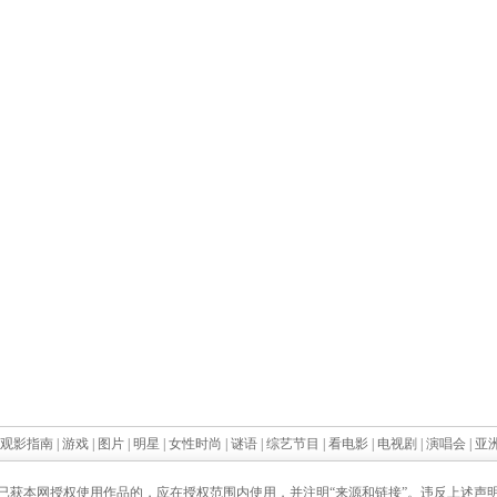
观影指南
|
游戏
|
图片
|
明星
|
女性时尚
|
谜语
|
综艺节目
|
看电影
|
电视剧
|
演唱会
|
亚
已获本网授权使用作品的，应在授权范围内使用，并注明“来源和链接”。违反上述声