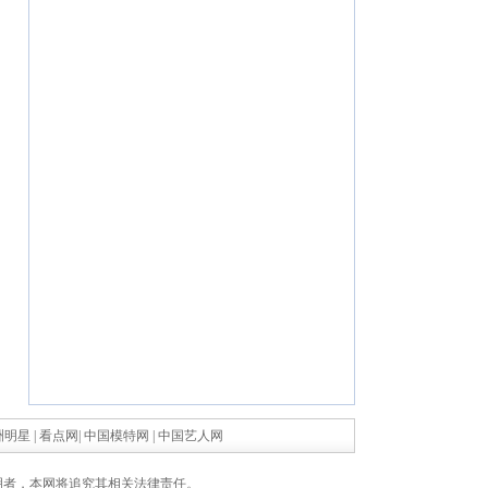
洲明星
|
看点网
|
中国模特网
|
中国艺人网
明者，本网将追究其相关法律责任。