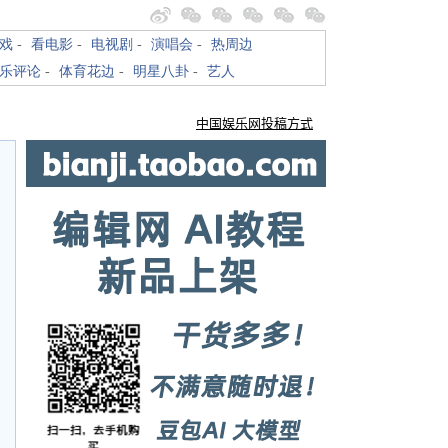
戏
-
看电影
-
电视剧
-
演唱会
-
热周边
乐评论
-
体育花边
-
明星八卦
-
艺人