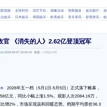
观影指南
-
女性时尚
-
综艺节目
-
偶像活动
-
明星频道
-
娱乐图片
-
游
港台娱乐
-
日本娱乐
-
韩国娱乐
-
欧美娱乐
-
音乐资讯
-
影视资讯
-
娱
收官 《消失的人》2.62亿登顶冠军
.cn
2026-05-07 10:44:10 来源：
中国娱乐网
cn
2026年五一档（5月1日-5月5日）正式落下帷幕，
8亿元，同比小幅上涨1.5%。观影人次2084.19万，
同比增2%，市场呈现温和回暖态势。档期平均票价36.3