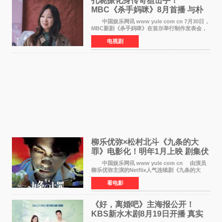
孔晓振化身传奇狙击手！
MBC《杀手妈咪》8月首播 与朴
恩斌展开收视对决
中国娱乐网讯 www yule com cn 7月30日，
MBC新剧《杀手妈咪》在首尔举行制作发表会，
主演孔晓振、郑准元、李相二、无真星、崔宇
电视剧
成、李银泉等人一同出席，为新剧宣传造势。这
是孔晓振继《毛骨
柳乐优弥×松村北斗《九条的大
罪》电影化！明年1月上映 剧集伏
笔将全面揭晓
中国娱乐网讯 www yule com cn 由演员
柳乐优弥主演的Netflix人气连续剧《九条的大
罪》正式宣布改编为电影，将于明年1月8日全国
看电影
上映。柳乐优弥与SixTONES松村北斗再度联
手，为观众带来这部
《好，离婚吧》主海报公开！
KBS新水木剧8月19日开播 真实