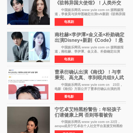
《驻韩异国大使馆》！人类外交
官与“龙”大使的奇幻
中国娱乐网讯 www yule com cn 据韩媒报
道，李俊昊与洪华莲确定出演tvN新剧《驻韩异国
大使馆》，分别担任男女主角，引发期待。
电视剧
该剧讲述了一位因管理驻韩异国大使馆（负责管
理居住在大韩
南柱赫×李伊潭×金义圣×朴勋确定
出演Disney+新剧《Code》！悬
疑犯罪惊悚明年上线
中国娱乐网讯 www yule com cn 据韩媒报
道，南柱赫、李伊潭、金义圣、朴勋确定出演
Disney+新剧《Code》，该剧预计将于明年播
电视剧
出，引发高度关注。 本剧改编自同名人气台
剧，讲述了一位往来
曹承衍确认出演《南伐》！与李
秉宪、高允真、李到晛共组9人武
士团
中国娱乐网讯 www yule com cn 23日，
电影《南伐》方面公开了曹承衍确认出演的消
息。通过歌手活动展现出独特色彩的曹承衍将在
看电影
片中饰演拥有出色弓箭技术的弓箭手，他将在这
一历史动作大片中展
宁艺卓艾特黑粉警告：年轻孩子
们​请健康上网 否则等着被告
中国娱乐网讯 www yule com cn 22日，
aespa成员宁艺卓在个人社交平台直接艾特黑粉
账号，正面喊话回应长期以来的恶意攻击，引发