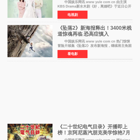
离婚体验记来袭
中国娱乐网讯 www yule com cn 由主演
KBS Drama新水木剧《好，离婚吧》于近日公开
主海报，正式进入开播倒计时。 海报中，男
电视剧
女主角背对背站立，各自望向不同方向，中央的
空白与冷漠的表情
《坠落2》新海报释出！3400米栈
道惊魂再临 恐高症慎入
中国娱乐网讯 www yule com cn 热门惊悚
冒险片续集《坠落2》发布新海报，继续将主角困
于绝境高处——这一次，是摇摇欲坠的徒步栈
看电影
道。该片将于今年9月2日北美上映，恐高症患者
请提前做好心理
《二十世纪电气目录》开播即上
榜！京阿尼蒸汽朋克美学惊艳7月
新番季
中国娱乐网讯 www yule com cn 据Anime