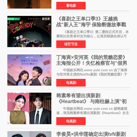
元（周五至周日：2600万&rarr;3460万
看电影
&rarr;2640万），较首周1 24亿美元仅下跌29
6%，走势极为强劲，远超
《喜剧之王单口季3》王越挑
战“新人王”海宇 保险断缴故事戳
中生活痛点
《喜剧之王单口季3》第二赛段正式开启，本
赛段以欣赏者对决为核心，让演员根据自身认可
选择对手，在作品碰撞中完成一次喜剧创作者之
综艺节目
间的交流。这里有实力相当的正面对抗，也有老
朋友、老对手之
丁海寅×安河英《我的荒糖恋爱》
主海报公开！失忆检察官与“假男
友”同居罗曼史来
中国娱乐网讯 www yule com cn 由丁海寅
与安河英主演的Netflix新剧《我的荒糖恋爱》于
近日公开主海报，正式进入开播倒计时。 海
电视剧
报中，两人并肩站在充满怀旧气息的九津麦芽村
街道上，丁
韩素希有望出演新剧
《Heartbeat》 与南柱赫上演“初
恋归来”奇幻罗曼史
中国娱乐网讯 www yule com cn 据韩媒报
道，演员韩素希有望出演新剧《Heartbeat》女主
角，与南柱赫合作，引发高度关注。 韩素希
电视剧
在剧中饰演能够看到过去的女人洪莎朗一角，因
初恋的意外
李俊昊×洪华莲确定出演tvN新剧