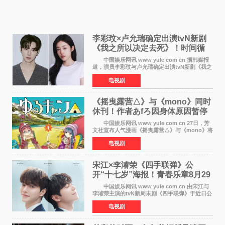
李彩玟×卢允瑞确定出演tvN新剧
《我之所以决定去死》！时间循
环青春爱情来袭
中国娱乐网讯 www yule com cn 据韩媒报
道，演员李彩玟与卢允瑞确定出演tvN新剧《我之
所以决定去死》，分别担任男女主角。该剧预计
电视剧
将于明年播出，引发观众期待。 本剧改编自
NAVER同名人气
《摇曳露营△》与《mono》同时
休刊！作者あfろ因身体原因暂停
双连载
中国娱乐网讯 www yule com cn 27日，芳
文社宣布人气漫画《摇曳露营△》与《mono》将
暂停连载一段时间，原因是漫画家あfろ身体状况
电视剧
不佳。 编辑部表示：一直承蒙各位对
《mono》的喜爱，
宋江×李濬荣《四手联弹》公
开“十七岁”海报！青春乐章8月29
日奏响
中国娱乐网讯 www yule com cn 由宋江与
李濬荣主演的tvN新周末剧《四手联弹》于近日公
开十七岁版海报，以充满青春气息的画面再度点
电视剧
燃观众期待。 海报中，宋江与李濬荣并肩站
在音乐教室的