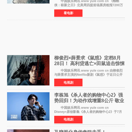
中国娱乐网讯 www yule com cn 《蜘蛛
侠：崭新之日》北美周四提前场票房粗报7200万
美元，创下影史单片北美提前场票房新纪录——
看电影
此前该纪录由《复仇者联盟4：终局之战》的6000
万美元保持，本
柳俊烈×薛景求《鼠惑》定档8月
28日！ 高利贷逃亡×田鼠追击惊悚
来袭
中国娱乐网讯 www yule com cn 由柳俊烈
与薛景求主演的Netflix新剧《鼠惑》于近日公开
主海报，正式定档8月28日上线。 海报中，柳
电视剧
俊烈与薛景求背对背站立，各自朝向相反方向，
幽暗的色调与
李栋旭《杀人者的购物中心2》强
势回归！为动作戏增重8公斤 敬业
获赞
中国娱乐网讯 www yule com cn
Disney+原创影集《杀人者的购物中心2》于7月
22日正式上线，由男神李栋旭主演的郑进湾以2 0
电视剧
完全体强势回归。该剧第一季曾被《纽约时报》
评选为全球最佳影集之一