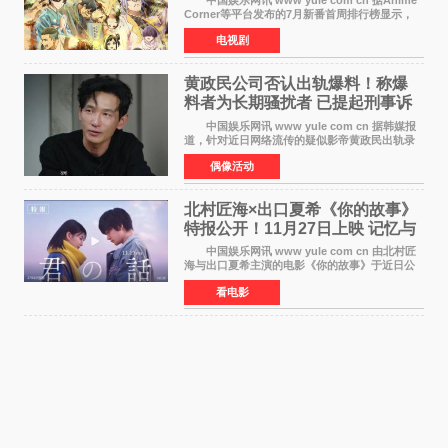
Corner等平台发布的7月新番首周排行榜显示，
由京都动画制作的《二十世纪电气目录》在多个
电视剧
榜单中表现亮眼，位列AniLab全球TOP10第十
名。该剧改编自结
黄政民公司否认出轨爆料！称爆
料者为长期骚扰者 已提起刑事诉
讼
中国娱乐网讯 www yule com cn 据韩媒报
道，针对近日网络流传的疑似影帝黄政民出轨录
音及短信爆料，黄政民所属经纪公司于今日正式
偶像活动
发表声明，明确否认相关传闻。 公司表示，
爆料者是一名长
北村匠海×出口夏希《你的故事》
特报公开！11月27日上映 记忆与
初恋的奇幻交织
中国娱乐网讯 www yule com cn 由北村匠
海与出口夏希主演的电影《你的故事》于近日公
开特报影像，正式定档11月27日上映。 本片
看电影
改编自三秋缒同名小说，编剧由曾执笔《孤独摇
滚！》的吉田惠