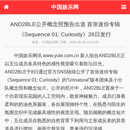
中国娱乐网
首页
新闻
女性
看电影
AND2BLE公开概念照预告出道 首张迷你专辑
电视剧
演唱会
综艺节目
偶像活动
《Sequence 01: Curiosity》26日发行
热周边
来源： 中国娱乐网 日期：2026-05-09 14:16:55
中国娱乐网讯 www.yule.com.cn 新人组合AND2BLE正
以五位成员各具特色的感性视觉吸引着歌坛目光。
AND2BLE于8日通过官方SNS陆续公开了首张迷你专辑
《Sequence 01: Curiosity》的“Unnatural”版本团体及小分
队概念照和概念短片。公开的照片中，AND2BLE置身于一
个仿若现实花园的人工空间内，散发神秘魅力。成员们身着
柔和的奶油色系服装，各自展现独特个性，在熟悉与陌生的
氛围交织中完成极具感性的视觉呈现。随后揭晓的概念短片
中，五位成员在熟悉的自然背景下利用与之形成反差的异质
道具进行摆拍，画面交替呈现，带来强烈沉浸感。