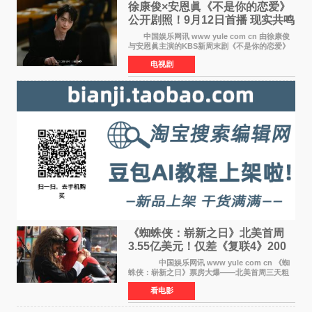
徐康俊×安恩眞《不是你的恋爱》
公开剧照！9月12日首播 现实共鸣
罗曼史来袭
中国娱乐网讯 www yule com cn 由徐康俊
与安恩眞主演的KBS新周末剧《不是你的恋爱》
于近日公开首波剧照，正式定档9月12日首
电视剧
播。 剧照中，徐康俊与安恩眞并肩而坐，眼
神中流露出复杂而微
《蜘蛛侠：崭新之日》北美首周
3.55亿美元！仅差《复联4》200
万 影史第二全球开画
中国娱乐网讯 www yule com cn 《蜘
蛛侠：崭新之日》票房大爆——北美首周三天粗
报3 55亿美元，仅比影史最高北美开画《复仇者
看电影
联盟4：终局之战》的3 571亿美元少200万出头，
精报调整后仍