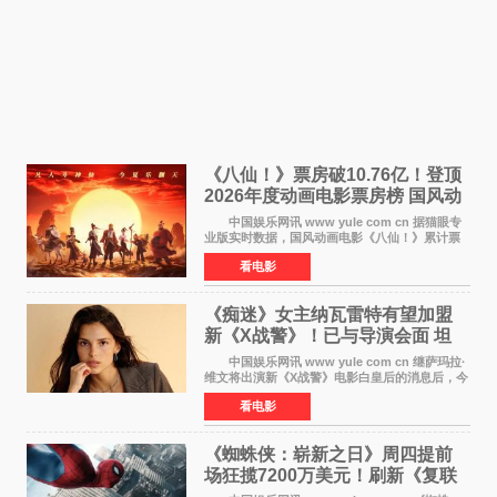
《八仙！》票房破10.76亿！登顶
2026年度动画电影票房榜 国风动
画逆袭暑期档
中国娱乐网讯 www yule com cn 据猫眼专
业版实时数据，国风动画电影《八仙！》累计票
房突破10 76亿元，超过《熊出没·年年有熊》，
看电影
暂列2026年度动画影片票房榜冠军。该片自暑期
档登陆院线以
《痴迷》女主纳瓦雷特有望加盟
新《X战警》！已与导演会面 坦
言“魔形女一直很酷”
中国娱乐网讯 www yule com cn 继萨玛拉·
维文将出演新《X战警》电影白皇后的消息后，今
年暑期档大热恐怖片《痴迷》女主角印达·纳瓦雷
看电影
特也有望加盟这部备受瞩目的漫威新作——目前
还处于有
《蜘蛛侠：崭新之日》周四提前
场狂揽7200万美元！刷新《复联
4》保持影史纪录