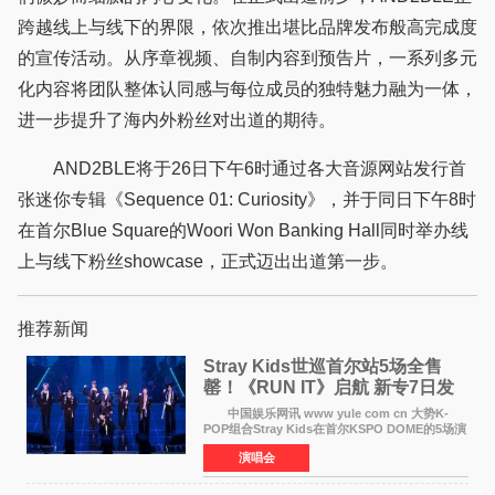
跨越线上与线下的界限，依次推出堪比品牌发布般高完成度
的宣传活动。从序章视频、自制内容到预告片，一系列多元
化内容将团队整体认同感与每位成员的独特魅力融为一体，
进一步提升了海内外粉丝对出道的期待。
AND2BLE将于26日下午6时通过各大音源网站发行首
张迷你专辑《Sequence 01: Curiosity》，并于同日下午8时
在首尔Blue Square的Woori Won Banking Hall同时举办线
上与线下粉丝showcase，正式迈出出道第一步。
推荐新闻
Stray Kids世巡首尔站5场全售
罄！《RUN IT》启航 新专7日发
行
中国娱乐网讯 www yule com cn 大势K-
POP组合Stray Kids在首尔KSPO DOME的5场演
唱会全部售罄，为新世界巡演拉开序幕。据所属
演唱会
社JYP娱乐透露，Stray Kids于上月25至26日、
29日及本月1至2日