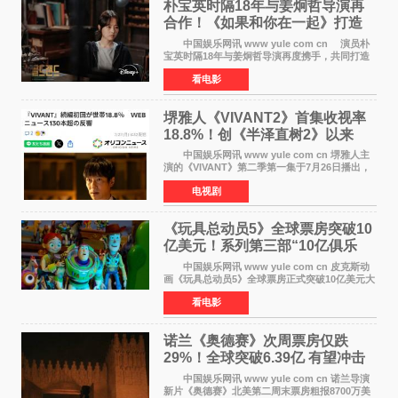
朴宝英时隔18年与姜炯哲导演再
合作！《如果和你在一起》打造
奇幻浪漫喜剧
中国娱乐网讯 www yule com cn 演员朴
宝英时隔18年与姜炯哲导演再度携手，共同打造
备受期待的浪漫喜剧新作《如果和你在一起》
看电影
（暂定名）。据OSEN报道，朴宝英将出演该片
女主角，自2008年《
堺雅人《VIVANT2》首集收视率
18.8%！创《半泽直树2》以来
TBS周日剧场最高开局
中国娱乐网讯 www yule com cn 堺雅人主
演的《VIVANT》第二季第一集于7月26日播出，
首集收视率高达18 8%，成为自2020年《半泽直
电视剧
树2》首集22%以来，TBS周日剧场最高开播收视
纪录。 考虑到
《玩具总动员5》全球票房突破10
亿美元！系列第三部“10亿俱乐
部”达成
中国娱乐网讯 www yule com cn 皮克斯动
画《玩具总动员5》全球票房正式突破10亿美元大
关。截至上周末，该片全球累计票房已达10 22亿
看电影
美元，其中北美市场贡献4 48亿美元，中国内地
票房达2 82
诺兰《奥德赛》次周票房仅跌
29%！全球突破6.39亿 有望冲击
13亿成诺兰最卖座电影
中国娱乐网讯 www yule com cn 诺兰导演
新片《奥德赛》北美第二周末票房粗报8700万美