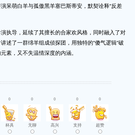
演呆萌白羊与孤傲黑羊塞巴斯蒂安，默契诠释"反差
执导，延续了其擅长的合家欢风格，同时融入了对
讲述了一群绵羊组成侦探团，用独特的"傻气逻辑"破
的元素，又不失温情深度的内涵。
0
0
0
0
0
杯具
无聊
高兴
支持
超赞