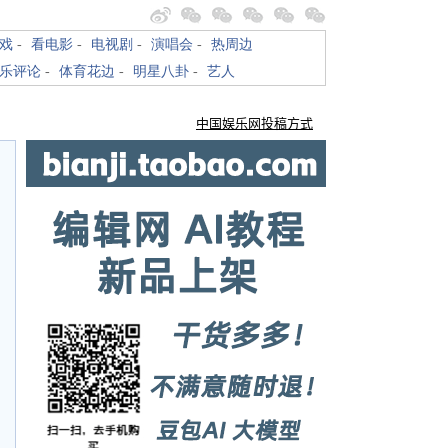
戏
-
看电影
-
电视剧
-
演唱会
-
热周边
乐评论
-
体育花边
-
明星八卦
-
艺人