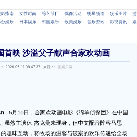
观影指南
-
女性时尚
-
综艺节目
-
偶像活动
-
明星频道
-
娱乐图片
-
游
港台娱乐
-
日本娱乐
-
韩国娱乐
-
欧美娱乐
-
音乐资讯
-
影视资讯
-
娱
国首映 沙溢父子献声合家欢动画
.cn
2026-05-11 08:47:37 来源：
中国娱乐网
cn
5月10日，合家欢动画电影《绵羊侦探团》在中国
"。虽然主演休·杰克曼未现身，但中文配音阵容马思
）的趣味互动，将牧场的温馨与破案的欢乐传递给全场