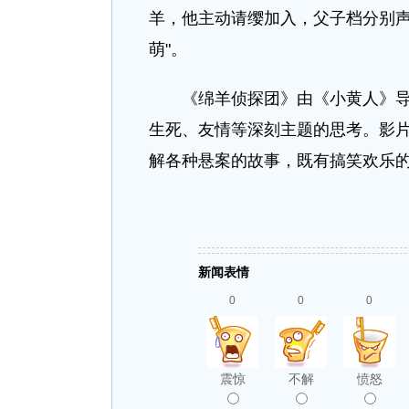
羊，他主动请缨加入，父子档分别声
萌"。
《绵羊侦探团》由《小黄人》导演
生死、友情等深刻主题的思考。影片
解各种悬案的故事，既有搞笑欢乐
新闻表情
0
0
0
震惊
不解
愤怒