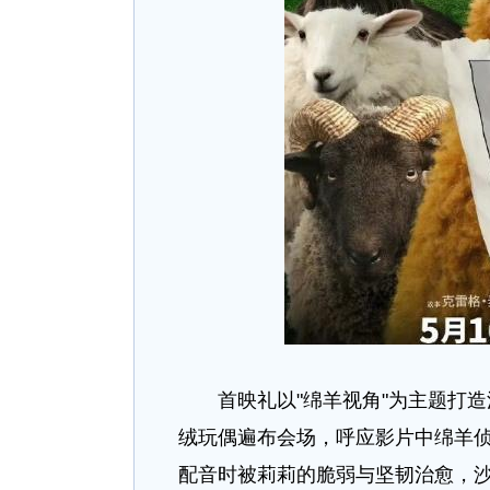
首映礼以"绵羊视角"为主题打造沉
绒玩偶遍布会场，呼应影片中绵羊侦
配音时被莉莉的脆弱与坚韧治愈，沙