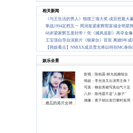
相关新闻
《与王生活的男人》独揽三项大奖 成百想最大
寒战1994定档五一 周润发梁家辉郭富城全明星
68岁梁家辉五度封帝！凭《捕风追影》再夺金
王宝强自导自演新片《狠家伙》官宣 离婚9年成
【韩娱看点】NMIXX成员雪允将以特别MC身