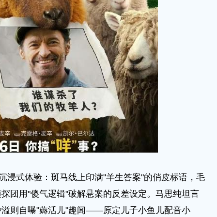
浸式体验：斑马线上印满"羊生答案"的俏皮标语，毛
探团用"傻气逻辑"破解悬案的反差设定。马思纯坦言
溢则自曝"薅活儿"趣闻——原定儿子小鱼儿配音小