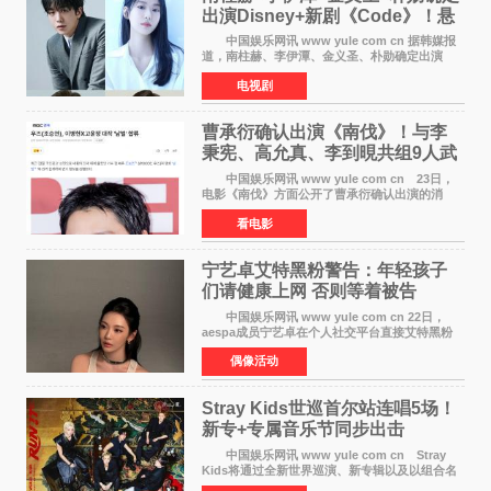
出演Disney+新剧《Code》！悬
疑犯罪惊悚明年上线
中国娱乐网讯 www yule com cn 据韩媒报
道，南柱赫、李伊潭、金义圣、朴勋确定出演
Disney+新剧《Code》，该剧预计将于明年播
电视剧
出，引发高度关注。 本剧改编自同名人气台
剧，讲述了一位往来
曹承衍确认出演《南伐》！与李
秉宪、高允真、李到晛共组9人武
士团
中国娱乐网讯 www yule com cn 23日，
电影《南伐》方面公开了曹承衍确认出演的消
息。通过歌手活动展现出独特色彩的曹承衍将在
看电影
片中饰演拥有出色弓箭技术的弓箭手，他将在这
一历史动作大片中展
宁艺卓艾特黑粉警告：年轻孩子
们​请健康上网 否则等着被告
中国娱乐网讯 www yule com cn 22日，
aespa成员宁艺卓在个人社交平台直接艾特黑粉
账号，正面喊话回应长期以来的恶意攻击，引发
偶像活动
广泛关注。 宁艺卓在文中表示，自己早已注
意到部分网友持续
Stray Kids世巡首尔站连唱5场！
新专+专属音乐节同步出击
中国娱乐网讯 www yule com cn Stray
Kids将通过全新世界巡演、新专辑以及以组合名
义打造的专属音乐节等一系列全球活动，开启事