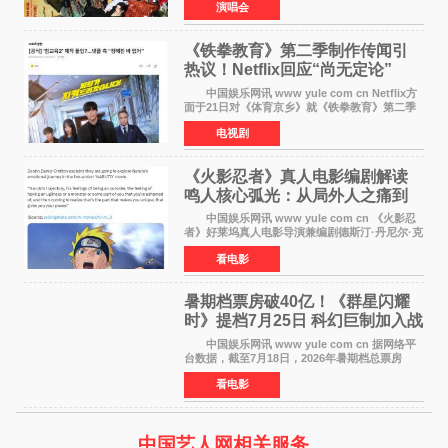
演唱会
业发展的全新篇章。 Stray Kids将于7月25日
至26日、29日
《铁拳教育》第二季制作传闻引
热议！Netflix回应“尚无定论”
中国娱乐网讯 www yule com cn Netflix方
面于21日对《体育京乡》就《铁拳教育》第二季
制作传闻划清界限，表示尚无定论。然而，业界
电视剧
却有传闻称已就《铁拳教育》第二季的制作展开
了讨论——《
《火影忍者》真人电影编剧解读
鸣人核心弧光：从局外人之痛到
自我觉醒
中国娱乐网讯 www yule com cn 《火影忍
者》好莱坞真人电影导演兼编剧德斯汀·丹尼尔·克
雷顿近日在采访中分享了对主角鸣人成长弧光的
看电影
理解，透露电影将深入探索鸣人作为局外人的情
感历程。
暑期档票房破40亿！《群星闪耀
时》提档7月25日 科幻巨制加入战
局
中国娱乐网讯 www yule com cn 据网络平
台数据，截至7月18日，2026年暑期档总票房
（含预售）已正式突破40亿元大关，年度总票房
看电影
也随之逼近197亿元。超百部中外佳片同台竞技，
点燃了盛夏的电
中国艺人网相关服务