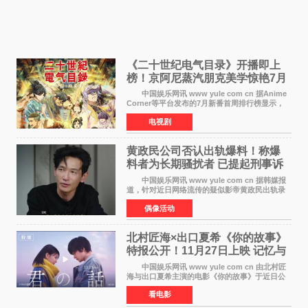
《二十世纪电气目录》开播即上
榜！京阿尼蒸汽朋克美学惊艳7月
新番季
中国娱乐网讯 www yule com cn 据Anime
Corner等平台发布的7月新番首周排行榜显示，
由京都动画制作的《二十世纪电气目录》在多个
电视剧
榜单中表现亮眼，位列AniLab全球TOP10第十
名。该剧改编自结
黄政民公司否认出轨爆料！称爆
料者为长期骚扰者 已提起刑事诉
讼
中国娱乐网讯 www yule com cn 据韩媒报
道，针对近日网络流传的疑似影帝黄政民出轨录
音及短信爆料，黄政民所属经纪公司于今日正式
偶像活动
发表声明，明确否认相关传闻。 公司表示，
爆料者是一名长
北村匠海×出口夏希《你的故事》
特报公开！11月27日上映 记忆与
初恋的奇幻交织
中国娱乐网讯 www yule com cn 由北村匠
海与出口夏希主演的电影《你的故事》于近日公
开特报影像，正式定档11月27日上映。 本片
看电影
改编自三秋缒同名小说，编剧由曾执笔《孤独摇
滚！》的吉田惠