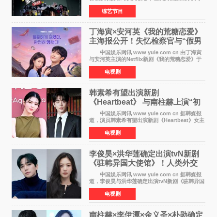
选择对手，在作品碰撞中完成一次喜剧创作者之
综艺节目
间的交流。这里有实力相当的正面对抗，也有老
朋友、老对手之
丁海寅×安河英《我的荒糖恋爱》
主海报公开！失忆检察官与“假男
友”同居罗曼史来
中国娱乐网讯 www yule com cn 由丁海寅
与安河英主演的Netflix新剧《我的荒糖恋爱》于
近日公开主海报，正式进入开播倒计时。 海
电视剧
报中，两人并肩站在充满怀旧气息的九津麦芽村
街道上，丁
韩素希有望出演新剧
《Heartbeat》 与南柱赫上演“初
恋归来”奇幻罗曼史
中国娱乐网讯 www yule com cn 据韩媒报
道，演员韩素希有望出演新剧《Heartbeat》女主
角，与南柱赫合作，引发高度关注。 韩素希
电视剧
在剧中饰演能够看到过去的女人洪莎朗一角，因
初恋的意外
李俊昊×洪华莲确定出演tvN新剧
《驻韩异国大使馆》！人类外交
官与“龙”大使的奇幻
中国娱乐网讯 www yule com cn 据韩媒报
道，李俊昊与洪华莲确定出演tvN新剧《驻韩异国
大使馆》，分别担任男女主角，引发期待。
电视剧
该剧讲述了一位因管理驻韩异国大使馆（负责管
理居住在大韩
南柱赫×李伊潭×金义圣×朴勋确定