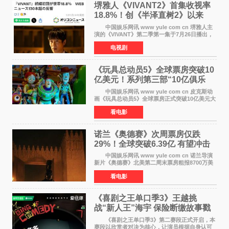
堺雅人《VIVANT2》首集收视率
18.8%！创《半泽直树2》以来
TBS周日剧场最高开局
中国娱乐网讯 www yule com cn 堺雅人主
演的《VIVANT》第二季第一集于7月26日播出，
首集收视率高达18 8%，成为自2020年《半泽直
电视剧
树2》首集22%以来，TBS周日剧场最高开播收视
纪录。 考虑到
《玩具总动员5》全球票房突破10
亿美元！系列第三部“10亿俱乐
部”达成
中国娱乐网讯 www yule com cn 皮克斯动
画《玩具总动员5》全球票房正式突破10亿美元大
关。截至上周末，该片全球累计票房已达10 22亿
看电影
美元，其中北美市场贡献4 48亿美元，中国内地
票房达2 82
诺兰《奥德赛》次周票房仅跌
29%！全球突破6.39亿 有望冲击
13亿成诺兰最卖座电影
中国娱乐网讯 www yule com cn 诺兰导演
新片《奥德赛》北美第二周末票房粗报8700万美
元（周五至周日：2600万&rarr;3460万
看电影
&rarr;2640万），较首周1 24亿美元仅下跌29
6%，走势极为强劲，远超
《喜剧之王单口季3》王越挑
战“新人王”海宇 保险断缴故事戳
中生活痛点
《喜剧之王单口季3》第二赛段正式开启，本
赛段以欣赏者对决为核心，让演员根据自身认可