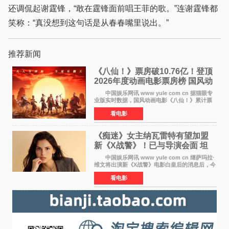
还调侃起谢霆锋，“敢在霆锋面前唱王菲的歌。”连谢霆锋都
笑称：“真没想到这句话是从春春嘴里说出。”
推荐新闻
《八仙！》票房破10.76亿！登顶
2026年度动画电影票房榜 国风动
画逆袭暑期档
中国娱乐网讯 www yule com cn 据猫眼专
业版实时数据，国风动画电影《八仙！》累计票
房突破10 76亿元，超过《熊出没·年年有熊》，
看电影
暂列2026年度动画影片票房榜冠军。该片自暑期
档登陆院线以
《痴迷》女主纳瓦雷特有望加盟
新《X战警》！已与导演会面 坦
言“魔形女一直很酷”
中国娱乐网讯 www yule com cn 继萨玛拉·
维文将出演新《X战警》电影白皇后的消息后，今
年暑期档大热恐怖片《痴迷》女主角印达·纳瓦雷
看电影
特也有望加盟这部备受瞩目的漫威新作——目前
还处于有