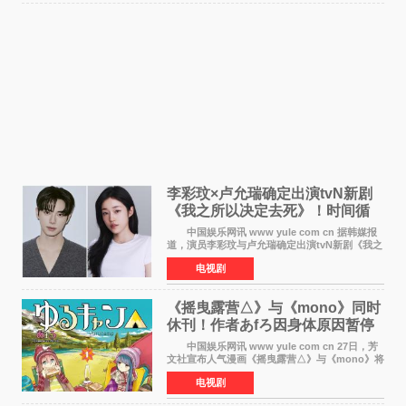
李彩玟×卢允瑞确定出演tvN新剧
《我之所以决定去死》！时间循
环青春爱情来袭
中国娱乐网讯 www yule com cn 据韩媒报
道，演员李彩玟与卢允瑞确定出演tvN新剧《我之
所以决定去死》，分别担任男女主角。该剧预计
电视剧
将于明年播出，引发观众期待。 本剧改编自
NAVER同名人气
《摇曳露营△》与《mono》同时
休刊！作者あfろ因身体原因暂停
双连载
中国娱乐网讯 www yule com cn 27日，芳
文社宣布人气漫画《摇曳露营△》与《mono》将
暂停连载一段时间，原因是漫画家あfろ身体状况
电视剧
不佳。 编辑部表示：一直承蒙各位对
《mono》的喜爱，