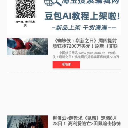
《蜘蛛侠：崭新之日》周四提前
场狂揽7200万美元！刷新《复联
4》保持影史纪录
中国娱乐网讯 www yule com cn 《蜘蛛
侠：崭新之日》北美周四提前场票房粗报7200万
美元，创下影史单片北美提前场票房新纪录——
看电影
此前该纪录由《复仇者联盟4：终局之战》的6000
万美元保持，本
柳俊烈×薛景求《鼠惑》定档8月
28日！ 高利贷逃亡×田鼠追击惊悚