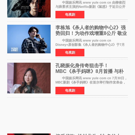
来袭
中国娱乐网讯 www yule com cn 由柳俊烈
与薛景求主演的Netflix新剧《鼠惑》于近日公开
主海报，正式定档8月28日上线。 海报中，柳
电视剧
俊烈与薛景求背对背站立，各自朝向相反方向，
幽暗的色调与
李栋旭《杀人者的购物中心2》强
势回归！为动作戏增重8公斤 敬业
获赞
中国娱乐网讯 www yule com cn
Disney+原创影集《杀人者的购物中心2》于7月
22日正式上线，由男神李栋旭主演的郑进湾以2 0
电视剧
完全体强势回归。该剧第一季曾被《纽约时报》
评选为全球最佳影集之一
孔晓振化身传奇狙击手！
MBC《杀手妈咪》8月首播 与朴
恩斌展开收视对决
中国娱乐网讯 www yule com cn 7月30日，
MBC新剧《杀手妈咪》在首尔举行制作发表会，
主演孔晓振、郑准元、李相二、无真星、崔宇
电视剧
成、李银泉等人一同出席，为新剧宣传造势。这
是孔晓振继《毛骨