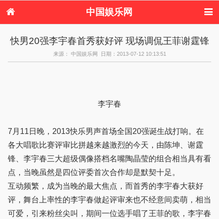
中国娱乐网
首页
新闻
女性
看电影
快男20强李宇春首秀获好评 现场调侃王菲谢霆锋
电视剧
演唱会
综艺节目
偶像活动
来源： 中国娱乐网 日期：2013-07-12 10:13:51
热周边
李宇春
7月11日晚，2013快乐男声首场全国20强诞生战打响。在
各大唱歌比赛评审比拼越来越激烈的今天，由陈坤、谢霆
锋、李宇春三大超级偶像搭档名嘴陶晶莹的组合相当具有看
点，当晚虽然是四位评委首次合作却是默契十足。
互动频繁，成为当晚的最大焦点，而首秀的李宇春大获好
评，舞台上率性的李宇春做起评审来也不经意间卖萌，相当
可爱，引来粉丝尖叫，期间一位选手唱了王菲的歌，李宇春