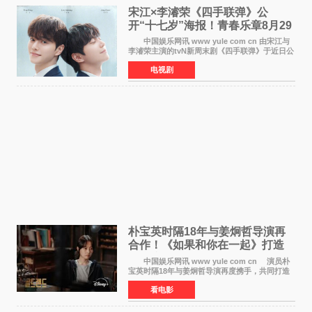
宋江×李濬荣《四手联弹》公
开“十七岁”海报！青春乐章8月29
日奏响
中国娱乐网讯 www yule com cn 由宋江与
李濬荣主演的tvN新周末剧《四手联弹》于近日公
开十七岁版海报，以充满青春气息的画面再度点
电视剧
燃观众期待。 海报中，宋江与李濬荣并肩站
在音乐教室的
朴宝英时隔18年与姜炯哲导演再
合作！《如果和你在一起》打造
奇幻浪漫喜剧
中国娱乐网讯 www yule com cn 演员朴
宝英时隔18年与姜炯哲导演再度携手，共同打造
备受期待的浪漫喜剧新作《如果和你在一起》
看电影
（暂定名）。据OSEN报道，朴宝英将出演该片
女主角，自2008年《