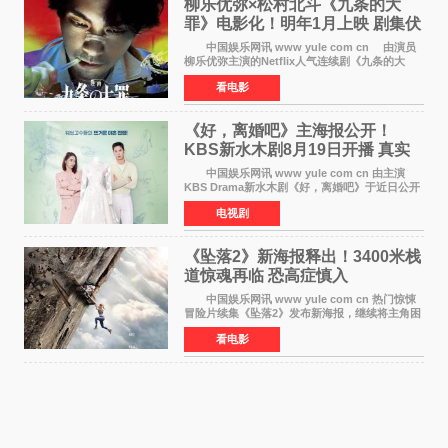
柳乐优弥×松村北斗《九条的大
罪》电影化！明年1月上映 剧集伏
笔将全面揭晓
中国娱乐网讯 www yule com cn 由演员
柳乐优弥主演的Netflix人气连续剧《九条的大
罪》正式宣布改编为电影，将于明年1月8日全国
看电影
上映。柳乐优弥与SixTONES松村北斗再度联
手，为观众带来这部
《好，离婚吧》主海报公开！
KBS新水木剧8月19日开播 真实
离婚体验记来袭
中国娱乐网讯 www yule com cn 由主演
KBS Drama新水木剧《好，离婚吧》于近日公开
主海报，正式进入开播倒计时。 海报中，男
电视剧
女主角背对背站立，各自望向不同方向，中央的
空白与冷漠的表情
《坠落2》新海报释出！3400米栈
道惊魂再临 恐高症慎入
中国娱乐网讯 www yule com cn 热门惊悚
冒险片续集《坠落2》发布新海报，继续将主角困
于绝境高处——这一次，是摇摇欲坠的徒步栈
看电影
道。该片将于今年9月2日北美上映，恐高症患者
请提前做好心理