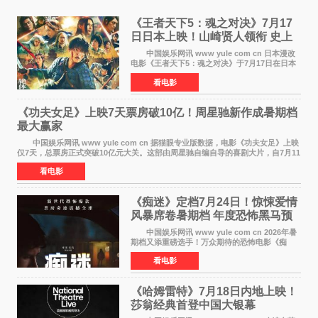
《王者天下5：魂之对决》7月17
日日本上映！山崎贤人领衔 史上
最大“函谷关防卫战”
中国娱乐网讯 www yule com cn 日本漫改
电影《王者天下5：魂之对决》于7月17日在日本
全国上映。这部由佐藤信介执导、山崎贤人主演
看电影
的历史动作片，改编自原泰久同名人气漫画，继
续讲述信和漂
《功夫女足》上映7天票房破10亿！周星驰新作成暑期档
最大赢家
中国娱乐网讯 www yule com cn 据猫眼专业版数据，电影《功夫女足》上映
仅7天，总票房正式突破10亿元大关。这部由周星驰自编自导的喜剧大片，自7月11
日公映以来便展现出惊人的市场统治力。
看电影
《痴迷》定档7月24日！惊悚爱情
风暴席卷暑期档 年度恐怖黑马预
定
中国娱乐网讯 www yule com cn 2026年暑
期档又添重磅选手！万众期待的恐怖电影《痴
迷》今日正式官宣定档，将于7月24日登陆内地各
看电影
大院线。这部被业内专家誉为新世代爆款恐怖电
影的作品，将为
《哈姆雷特》7月18日内地上映！
莎翁经典首登中国大银幕