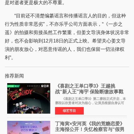
是对逝者更是极大的不尊重。
“目前还不清楚编纂谣言和传播谣言人的目的，但这种
行为性质非常恶劣”，不亦乐乎公司方面表示，“《一步之
遥》的拍摄和剪接虽然工作繁重，但姜文导演身体状况非常
好，也不会影响到12月18日的正式上映。希望关心姜文导
演的朋友放心，对恶意传谣的人，我们也保留一切法律权
利”。
推荐新闻
《喜剧之王单口季3》王越挑
战“新人王”海宇 保险断缴故事戳
中生活痛点
《喜剧之王单口季3》第二赛段正式开启，本
赛段以欣赏者对决为核心，让演员根据自身认可
选择对手，在作品碰撞中完成一次喜剧创作者之
综艺节目
间的交流。这里有实力相当的正面对抗，也有老
朋友、老对手之
丁海寅×安河英《我的荒糖恋爱》
主海报公开！失忆检察官与“假男