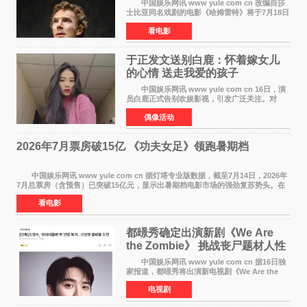
中国娱乐网讯 www yule com cn 改编自莎
士比亚同名戏剧的电影《哈姆雷特》将于7月18日
在中国内地上映。这部跨越四百年的文学经典被
看电影
搬上大银幕，为观众带来一场视觉与听觉的双重
盛宴。 《
于正发文送别白鹿：怀着嫁女儿
的心情 送走我爱的孩子
中国娱乐网讯 www yule com cn 16日，演
员白鹿正式告别欢娱影视，引发广泛关注。对
此，欢娱影视创始人于正在社交平台发文回应，
偶像活动
字里行间流露不舍与祝福。 于正透露，以前
每次有演员到期不
2026年7月票房破15亿 《功夫女足》领跑暑期档
中国娱乐网讯 www yule com cn 据灯塔专业版数据，截至7月14日，2026年
7月总票房（含预售）已突破15亿元，显示出暑期档电影市场的强劲复苏势头。在
众多上映影片中，《功夫女足》《小黄人与大
看电影
都暻秀确定出演新剧《We Are
the Zombie》 挑战丧尸题材人性
喜剧
中国娱乐网讯 www yule com cn 据16日独
家报道，都暻秀将出演新电视剧《We Are the
Zombie》，在剧中饰演主演金仁钟一角，挑战与
电视剧
以往丧尸题材截然不同的人性喜剧。 新剧
《We Are t