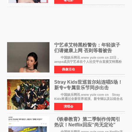
片中饰演拥有出色弓箭技术的弓箭手，他将在这
一历史动作大片中展
宁艺卓艾特黑粉警告：年轻孩子
们​请健康上网 否则等着被告
中国娱乐网讯 www yule com cn 22日，
aespa成员宁艺卓在个人社交平台直接艾特黑粉
账号，正面喊话回应长期以来的恶意攻击，引发
偶像活动
广泛关注。 宁艺卓在文中表示，自己早已注
意到部分网友持续
Stray Kids世巡首尔站连唱5场！
新专+专属音乐节同步出击
中国娱乐网讯 www yule com cn Stray
Kids将通过全新世界巡演、新专辑以及以组合名
义打造的专属音乐节等一系列全球活动，开启事
演唱会
业发展的全新篇章。 Stray Kids将于7月25日
至26日、29日
《铁拳教育》第二季制作传闻引
热议！Netflix回应“尚无定论”
中国娱乐网讯 www yule com cn Netflix方