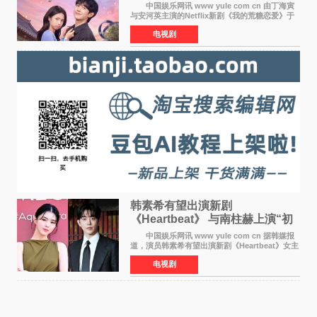
友”同居罗曼史来
中国娱乐网讯 www yule com cn 由丁海寅
与安河英主演的Netflix新剧《我的荒糖恋爱》于
近日公开主海报，正式进入开播倒计时。 海
电视剧
报中，两人并肩站在充满怀旧气息的九津麦芽村
街道上，丁
韩素希有望出演新剧
《Heartbeat》 与南柱赫上演“初
恋归来”奇幻罗曼史
中国娱乐网讯 www yule com cn 据韩媒报
道，演员韩素希有望出演新剧《Heartbeat》女主
角，与南柱赫合作，引发高度关注。 韩素希
电视剧
在剧中饰演能够看到过去的女人洪莎朗一角，因
初恋的意外