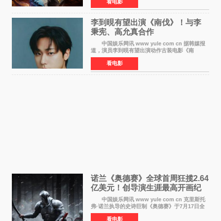
看电影
也随之逼近197亿元。超百部中外佳片同台竞技，
点燃了盛夏的电
李到晛有望出演《南伐》！与李
秉宪、高允真合作
中国娱乐网讯 www yule com cn 据韩媒报
道，演员李到晛有望出演动作古装电影《南
伐》，与李秉宪、高允真合作，引发关注。
看电影
该片为动作古装片，讲述朝鲜初期，为了解救被
倭寇绑走的俘虏，9
诺兰《奥德赛》全球首周狂揽2.64
亿美元！创导演生涯最高开画纪
录
中国娱乐网讯 www yule com cn 克里斯托
弗·诺兰执导的史诗巨制《奥德赛》于7月17日全
球上映，首周末票房表现远超预期——北美首周
看电影
三天粗报1 245亿美元（开画3919馆），全球首周