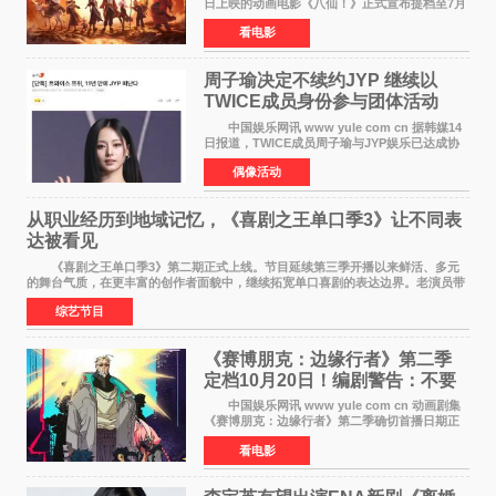
日上映的动画电影《八仙！》正式宣布提档至7月
18日。这部国风动画大片将八仙过海，各显神通
看电影
这句刻在国人DNA里的俗语玩出了新花样——影
片讲述凡人
周子瑜决定不续约JYP 继续以
TWICE成员身份参与团体活动
中国娱乐网讯 www yule com cn 据韩媒14
日报道，TWICE成员周子瑜与JYP娱乐已达成协
议，不再续签个人专属合约，但她将继续参与
偶像活动
TWICE的完整团体活动。 周子瑜于2015年通
过生存节目《SIXTE
从职业经历到地域记忆，《喜剧之王单口季3》让不同表
达被看见
《喜剧之王单口季3》第二期正式上线。节目延续第三季开播以来鲜活、多元
的舞台气质，在更丰富的创作者面貌中，继续拓宽单口喜剧的表达边界。老演员带
着更加成熟的文本与舞台掌控回归，新面孔则
综艺节目
《赛博朋克：边缘行者》第二季
定档10月20日！编剧警告：不要
对角色投入太深
中国娱乐网讯 www yule com cn 动画剧集
《赛博朋克：边缘行者》第二季确切首播日期正
式敲定——将于10月20日在Netflix全球上线。此
看电影
前，Netflix韩国官方账号曾短暂出现这一日期信
息，随后迅