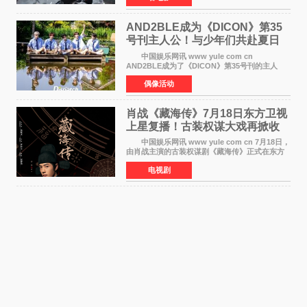
2 641亿美元
AND2BLE成为《DICON》第35
号刊主人公！与少年们共赴夏日
之约
中国娱乐网讯 www yule com cn
AND2BLE成为了《DICON》第35号刊的主人
公，本期标题为And The Summer。作为出道后
偶像活动
首次担任杂志画报主角的完整体，AND2BLE用清
澈的少年感与全新的夏天相遇了
肖战《藏海传》7月18日东方卫视
上星复播！古装权谋大戏再掀收
视热潮
中国娱乐网讯 www yule com cn 7月18日，
由肖战主演的古装权谋剧《藏海传》正式在东方
卫视上星复播，引发广泛关注。该剧此前已在网
电视剧
络平台播出，凭借精良制作和紧凑剧情收获不俗
口碑，此次上