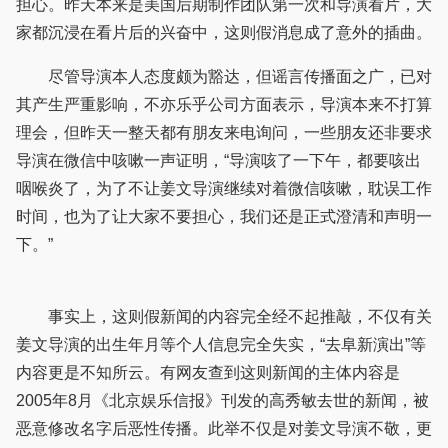
担心。昨天本来是美国后期制作团队第一次和导演看片，大
家都沉浸在看片后的兴奋中，这则假消息成了意外的插曲。
尽管导演本人态度颇为豁达，但谣言传播面之广，已对
其产生严重影响，不亦乐乎公司方面表示，导演本来不打算
理会，但昨天一整天都有朋友来电询问，一些朋友还非要求
导演在微信中咳嗽一声证明，“导演咳了一下午，都要咳出
咽喉炎了，为了不让姜文导演继续对着微信咳嗽，耽误工作
时间，也为了让大家不要担心，我们还是正式澄清和声明一
下。”
事实上，这则假新闻的内容完全经不起推敲，不仅有关
姜文导演的出生年月等个人信息完全失实，“去阜新演出”等
内容更是不知所云。有网友查到这则新闻的主体内容是
2005年8月《北京娱乐信报》刊发的高秀敏去世的新闻，被
恶意修改名字后恶性传播。此举不仅是对姜文导演不敬，更