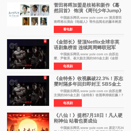
菅田将晖加盟是枝裕和新作《蓦
然回首》 饰演《周刊少年Jump》
编辑
中国娱乐网讯 www yule com cn 演员菅田
将晖将出演由《电锯人》等作品闻名的藤本树原
作漫画改编的电影《蓦然回首》（是枝裕和导
看电影
演）。菅田饰演的角色是初中时代两位主人公带
着完成的作品前去
《金部长》登顶Netflix全球非英
语剧集榜首 连续两周蝉联冠军
中国娱乐网讯 www yule com cn 由苏志
燮、尹敬淏、崔大勋主演的SBS金土剧《金部
长》持续席卷全球，收获海内外观众热烈反
电视剧
响。 15日，据Netflix官方排行榜网站Tudum
公布的数据，SBS金土剧《
《金特务》收视飙破22.3%！苏志
燮时隔多年回归即封王 SBS金土
剧新纪录诞生
中国娱乐网讯 www yule com cn 由苏志燮
主演的SBS金土剧《金特务》收视率持续狂飙！7
月11日播出的第6集全国平均收视率高达22 3%，
电视剧
瞬间最高更冲上26 4%，不仅再度刷新自身纪
录，更稳坐同时段
《八仙！》提档7月18日！凡人硬
刚神仙 站着也要成仙
中国娱乐网讯 www yule com cn 原定7月24