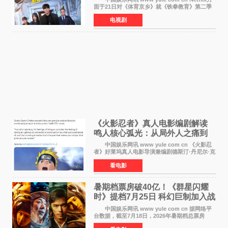
面于21日对《体育京乡》就《铁拳教育》第二季
制作传闻划清界限，表示尚无定论。然而，业界
电视剧
却有传闻称已就《铁拳教育》第二季的制作展开
了讨论——《
《火影忍者》真人电影编剧解读
鸣人核心弧光：从局外人之痛到
自我觉醒
中国娱乐网讯 www yule com cn 《火影忍
者》好莱坞真人电影导演兼编剧德斯汀·丹尼尔·克
雷顿近日在采访中分享了对主角鸣人成长弧光的
看电影
理解，透露电影将深入探索鸣人作为局外人的情
感历程。
暑期档票房破40亿！《群星闪耀
时》提档7月25日 科幻巨制加入战
局
中国娱乐网讯 www yule com cn 据网络平
台数据，截至7月18日，2026年暑期档总票房
（含预售）已正式突破40亿元大关，年度总票房