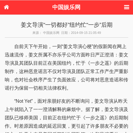
中国娱乐网
首页
新闻
女性
看电影
姜文导演“一切都好”纽约忙“一步”后期
电视剧
演唱会
综艺节目
偶像活动
来源： 中国娱乐网 日期：2014-09-15 21:05:49
热周边
自前天下午开始，一则“姜文导演心梗”的假新闻在网上
迅速流传，姜文所属不亦乐乎公司方面昨日严正澄清：姜文
导演及其团队目前正在美国纽约，忙于《一步之遥》的后期
制作，这种恶意谣言不仅对导演及团队正常工作产生严重影
响，也对社会秩序产生了负面效应，公司将对恶意造谣和传
谣行为保留一切相关法律权利。
“Not Yet”，面对亲朋好友的不断询问，姜文导演从昨天
上午就陷入了一一澄清解释的麻烦中。据了解，姜文导演及
团队已移师美国，目前正在纽约忙于《一步之遥》的后期制
作。时差原因造成的延迟回复，更引起了许多朋友不必要的