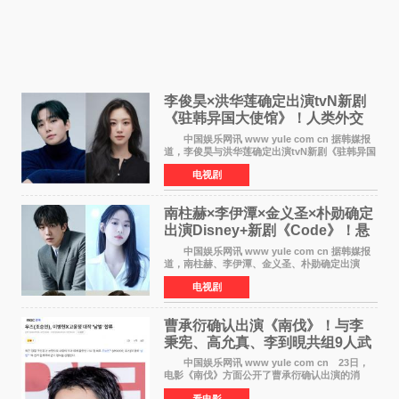
李俊昊×洪华莲确定出演tvN新剧
《驻韩异国大使馆》！人类外交
官与“龙”大使的奇幻
中国娱乐网讯 www yule com cn 据韩媒报
道，李俊昊与洪华莲确定出演tvN新剧《驻韩异国
大使馆》，分别担任男女主角，引发期待。
电视剧
该剧讲述了一位因管理驻韩异国大使馆（负责管
理居住在大韩
南柱赫×李伊潭×金义圣×朴勋确定
出演Disney+新剧《Code》！悬
疑犯罪惊悚明年上线
中国娱乐网讯 www yule com cn 据韩媒报
道，南柱赫、李伊潭、金义圣、朴勋确定出演
Disney+新剧《Code》，该剧预计将于明年播
电视剧
出，引发高度关注。 本剧改编自同名人气台
剧，讲述了一位往来
曹承衍确认出演《南伐》！与李
秉宪、高允真、李到晛共组9人武
士团
中国娱乐网讯 www yule com cn 23日，
电影《南伐》方面公开了曹承衍确认出演的消
息。通过歌手活动展现出独特色彩的曹承衍将在
看电影