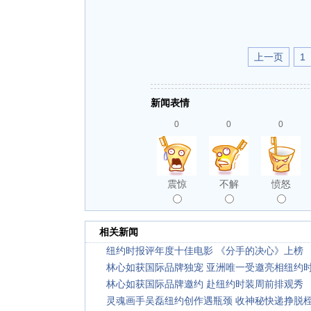
上一页
1
新闻表情
0
0
0
震惊
不解
愤怒
相关新闻
纽约时报评年度十佳电影 《分手的决心》上榜
林心如获国际品牌独宠 亚洲唯一受邀亮相纽约
林心如获国际品牌邀约 赴纽约时装周前排观秀
灵魂画手吴磊纽约创作遇瓶颈 收神秘快递挣脱