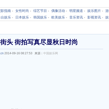
观影指南
-
女性时尚
-
综艺节目
-
偶像活动
-
明星频道
-
娱乐图片
-
游
港台娱乐
-
日本娱乐
-
韩国娱乐
-
欧美娱乐
-
音乐资讯
-
影视资讯
-
娱
街头 街拍写真尽显秋日时尚
.cn
2014-09-16 08:27:53 来源：
中国娱乐网