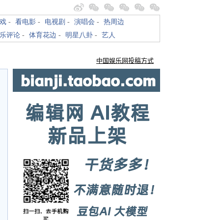
戏
-
看电影
-
电视剧
-
演唱会
-
热周边
乐评论
-
体育花边
-
明星八卦
-
艺人