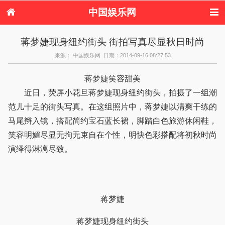
中国娱乐网
首页
新闻
女性
看电影
蒋梦婕现身纽约街头 街拍写真尽显秋日时尚
电视剧
演唱会
综艺节目
偶像活动
来源： 中国娱乐网 日期：2014-09-16 08:27:53
热周边
蒋梦婕笑容甜美
近日，荧屏小花旦蒋梦婕现身纽约街头，拍摄了一组潮
范儿十足的街头写真。在这组照片中，蒋梦婕以清爽干练的
马尾辫入镜，搭配简约宝石蓝长裙，脚踏白色旅游休闲鞋，
笑容明媚尽显无拘无束自在个性，明快色彩搭配将初秋时尚
演绎得淋漓尽致。
蒋梦婕
蒋梦婕现身纽约街头