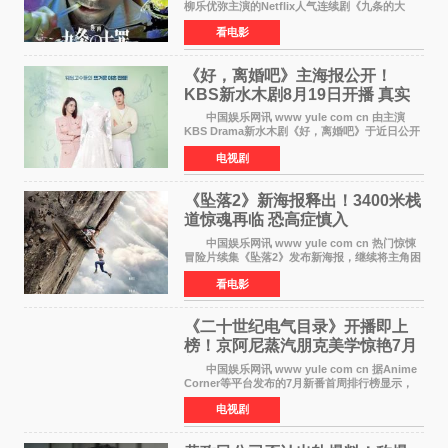
柳乐优弥主演的Netflix人气连续剧《九条的大
罪》正式宣布改编为电影，将于明年1月8日全国
看电影
上映。柳乐优弥与SixTONES松村北斗再度联
手，为观众带来这部
《好，离婚吧》主海报公开！
KBS新水木剧8月19日开播 真实
离婚体验记来袭
中国娱乐网讯 www yule com cn 由主演
KBS Drama新水木剧《好，离婚吧》于近日公开
主海报，正式进入开播倒计时。 海报中，男
电视剧
女主角背对背站立，各自望向不同方向，中央的
空白与冷漠的表情
《坠落2》新海报释出！3400米栈
道惊魂再临 恐高症慎入
中国娱乐网讯 www yule com cn 热门惊悚
冒险片续集《坠落2》发布新海报，继续将主角困
于绝境高处——这一次，是摇摇欲坠的徒步栈
看电影
道。该片将于今年9月2日北美上映，恐高症患者
请提前做好心理
《二十世纪电气目录》开播即上
榜！京阿尼蒸汽朋克美学惊艳7月
新番季
中国娱乐网讯 www yule com cn 据Anime
Corner等平台发布的7月新番首周排行榜显示，
由京都动画制作的《二十世纪电气目录》在多个
电视剧
榜单中表现亮眼，位列AniLab全球TOP10第十
名。该剧改编自结