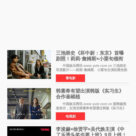
三池崇史《坏中尉：东京》首曝
剧照！莉莉·詹姆斯×小栗旬领衔
黑色惊悚再升级
中国娱乐网讯 www yule com cn 三池崇史
导演新片——莉莉·詹姆斯、小栗旬主演的黑色惊
悚电影《坏中尉：东京》首曝剧照。继阿贝尔·费
看电影
拉拉&times;哈威·凯特尔的1992年《坏中尉》和
沃纳·赫
韩素希有望出演韩版《实习生》
合作崔岷植
中国娱乐网讯 www yule com cn 据韩媒报
道表示，女演员韩素希有望通过韩版《实习生》
回归荧幕，合作前辈演员崔岷植。 根据消息
电视剧
表示，演员韩素希目前已经结束了电视剧《Y计
划》的拍摄工
李浚赫×徐贤宇×吴代焕主演《中
了乐透头奖也要上班》9月上线！