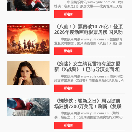
万 影史第二全球开画
中国娱乐网讯 www yule com cn 《蜘
蛛侠：崭新之日》票房大爆——北美首周三天粗
报3 55亿美元，仅比影史最高北美开画《复仇者
看电影
联盟4：终局之战》的3 571亿美元少200万出头，
精报调整后仍
《八仙！》票房破10.76亿！登顶
2026年度动画电影票房榜 国风动
画逆袭暑期档
中国娱乐网讯 www yule com cn 据猫眼专
业版实时数据，国风动画电影《八仙！》累计票
房突破10 76亿元，超过《熊出没·年年有熊》，
看电影
暂列2026年度动画影片票房榜冠军。该片自暑期
档登陆院线以
《痴迷》女主纳瓦雷特有望加盟
新《X战警》！已与导演会面 坦
言“魔形女一直很酷”
中国娱乐网讯 www yule com cn 继萨玛拉·
维文将出演新《X战警》电影白皇后的消息后，今
年暑期档大热恐怖片《痴迷》女主角印达·纳瓦雷
看电影
特也有望加盟这部备受瞩目的漫威新作——目前
还处于有
《蜘蛛侠：崭新之日》周四提前
场狂揽7200万美元！刷新《复联
4》保持影史纪录
中国娱乐网讯 www yule com cn 《蜘蛛
侠：崭新之日》北美周四提前场票房粗报7200万
美元，创下影史单片北美提前场票房新纪录——
看电影
此前该纪录由《复仇者联盟4：终局之战》的6000
万美元保持，本