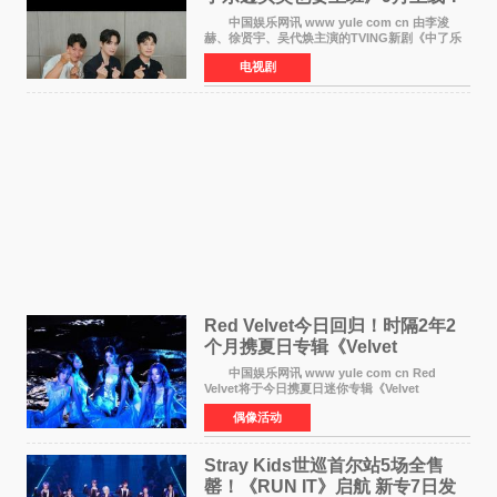
TVING先网后台
中国娱乐网讯 www yule com cn 由李浚
赫、徐贤宇、吴代焕主演的TVING新剧《中了乐
透头奖也要上班》定档9月10日播出，随后于9月
电视剧
14日起登陆tvN月火档，实现先网后台双平台播出
模式。 本剧改
Red Velvet今日回归！时隔2年2
个月携夏日专辑《Velvet
Summer》重启完整体活动
中国娱乐网讯 www yule com cn Red
Velvet将于今日携夏日迷你专辑《Velvet
Summer》时隔2年2个月重启完整体活动。这张
偶像活动
于8月3日发行的专辑，主打柔和成熟氛围的夏日
音乐，收录了成员们想着
Stray Kids世巡首尔站5场全售
罄！《RUN IT》启航 新专7日发