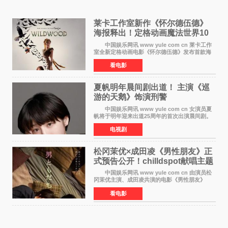
莱卡工作室新作《怀尔德伍德》
海报释出！定格动画魔法世界10
月开启
中国娱乐网讯 www yule com cn 莱卡工作
室全新定格动画电影《怀尔德伍德》发布首款海
报，女孩为找回弟弟走入黑暗、宏大的林中魔法
看电影
世界，一场关于勇气与亲情的奇幻冒险即将展
开。 本片由特
夏帆明年晨间剧出道！ 主演《巡
游的天鹅》饰演刑警
中国娱乐网讯 www yule com cn 女演员夏
帆将于明年迎来出道25周年的首次出演晨间剧。
NHK于8月4日宣布她将出演明年（2027年度）上
电视剧
半期的晨间剧《巡游的天鹅》，饰演与女主角森
田望智饰演的生
松冈茉优×成田凌《男性朋友》正
式预告公开！chilldspot献唱主题
曲​
中国娱乐网讯 www yule com cn 由演员松
冈茉优主演、成田凌共演的电影《男性朋友》
（三岛有纪子执导，11月6日上映）于8月5日公开
看电影
正式视觉图与正式预告片。同时，三人乐队
chilldspot为该片创