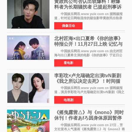
黄政民公司否认出轨爆料！称爆
料者为长期骚扰者 已提起刑事诉
讼
中国娱乐网讯 www yule com cn 据韩媒报
道，针对近日网络流传的疑似影帝黄政民出轨录
音及短信爆料，黄政民所属经纪公司于今日正式
偶像活动
发表声明，明确否认相关传闻。 公司表示，
爆料者是一名长
北村匠海×出口夏希《你的故事》
特报公开！11月27日上映 记忆与
初恋的奇幻交织
中国娱乐网讯 www yule com cn 由北村匠
海与出口夏希主演的电影《你的故事》于近日公
开特报影像，正式定档11月27日上映。 本片
看电影
改编自三秋缒同名小说，编剧由曾执笔《孤独摇
滚！》的吉田惠
李彩玟×卢允瑞确定出演tvN新剧
《我之所以决定去死》！时间循
环青春爱情来袭
中国娱乐网讯 www yule com cn 据韩媒报
道，演员李彩玟与卢允瑞确定出演tvN新剧《我之
所以决定去死》，分别担任男女主角。该剧预计
电视剧
将于明年播出，引发观众期待。 本剧改编自
NAVER同名人气
《摇曳露营△》与《mono》同时
休刊！作者あfろ因身体原因暂停
双连载
中国娱乐网讯 www yule com cn 27日，芳
文社宣布人气漫画《摇曳露营△》与《mono》将