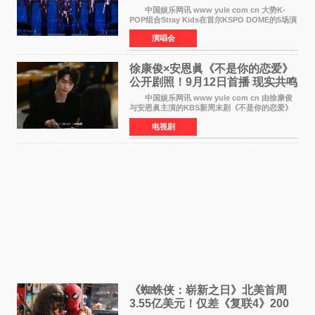
行
中国娱乐网讯 www yule com cn 大势K-
POP组合Stray Kids在首尔KSPO DOME的5场演
唱会全部售罄，为新世界巡演拉开序幕。据所属
演唱会
社JYP娱乐透露，Stray Kids于上月25至26日、
29日及本月1至2日
徐康俊×安恩眞《不是你的恋爱》
公开剧照！9月12日首播 现实共鸣
罗曼史来袭
中国娱乐网讯 www yule com cn 由徐康俊
与安恩眞主演的KBS新周末剧《不是你的恋爱》
于近日公开首波剧照，正式定档9月12日首
电视剧
播。 剧照中，徐康俊与安恩眞并肩而坐，眼
神中流露出复杂而微
《蜘蛛侠：崭新之日》北美首周
3.55亿美元！仅差《复联4》200