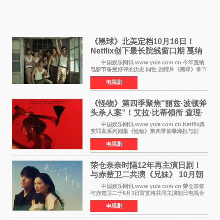
《黑球》北美定档10月16日！
Netflix创下最长院线窗口期 戛纳
最佳导演加持
中国娱乐网讯 www yule com cn 今年戛纳
电影节备受好评的历史 同性 剧情片《黑球》拿下
Netflix美国发行电影的最长院线放映期——该片
电视剧
最新定档今年10月16日美国影院上映（此前定档
11月6日，如
《怪物》第四季聚焦“丽兹·波顿斧
头杀人案”！艾拉·比蒂领衔 查理·
汉纳姆、莎拉·保
中国娱乐网讯 www yule com cn Netflix真
实罪案系列剧集《怪物》第四季首曝海报与剧
照，聚焦鹅妈妈童谣亦有记载的著名血腥杀人案
电视剧
——丽兹·波顿砍死生父与继母案。 本季由艾
拉·比蒂饰
荣仓奈奈时隔12年再主演日剧！
与赤楚卫二共演《兄妹》 10月朝
日新档开播
中国娱乐网讯 www yule com cn 荣仓奈奈
与赤楚卫二于8月3日官宣将共同主演朝日电视台
日剧《兄妹》（10月开播，每周六晚10点播
电视剧
出）。这也是荣仓奈奈继TBS剧集《为了N》之
后，暌违12年再度担