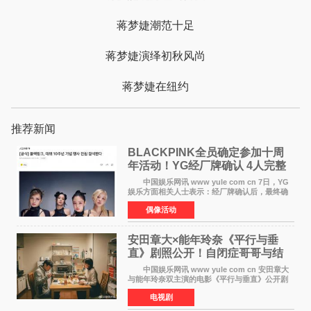
蒋梦婕潮范十足
蒋梦婕演绎初秋风尚
蒋梦婕在纽约
推荐新闻
BLACKPINK全员确定参加十周
年活动！YG经厂牌确认 4人完整
体合体成行
中国娱乐网讯 www yule com cn 7日，YG
娱乐方面相关人士表示：经厂牌确认后，最终确
定4名成员均将出席。YG方面最终确认了智秀、
偶像活动
JENNIE、ROS&Eacute;、LISA四位
BLACKPINK成员全员出席，使组
安田章大×能年玲奈《平行与垂
直》剧照公开！自闭症哥哥与结
婚前夕妹妹直面未来
中国娱乐网讯 www yule com cn 安田章大
与能年玲奈双主演的电影《平行与垂直》公开剧
照，该片将于8月28日上映。 本片围绕患有自
电视剧
闭症谱系障碍的哥哥大贵（安田章大 饰）与即将
结婚的妹妹