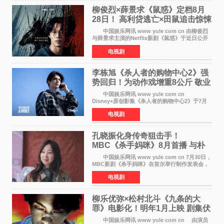
柳俊烈×薛景求《鼠惑》定档8月
28日！ 高利贷逃亡×田鼠追击惊悚
来袭
中国娱乐网讯 www yule com cn 由柳俊烈
与薛景求主演的Netflix新剧《鼠惑》于近日公开
主海报，正式定档8月28日上线。 海报中，柳
电视剧
俊烈与薛景求背对背站立，各自朝向相反方向，
幽暗的色调与
李栋旭《杀人者的购物中心2》强
势回归！为动作戏增重8公斤 敬业
获赞
中国娱乐网讯 www yule com cn
Disney+原创影集《杀人者的购物中心2》于7月
22日正式上线，由男神李栋旭主演的郑进湾以2 0
电视剧
完全体强势回归。该剧第一季曾被《纽约时报》
评选为全球最佳影集之一
孔晓振化身传奇狙击手！
MBC《杀手妈咪》8月首播 与朴
恩斌展开收视对决
中国娱乐网讯 www yule com cn 7月30日，
MBC新剧《杀手妈咪》在首尔举行制作发表会，
主演孔晓振、郑准元、李相二、无真星、崔宇
电视剧
成、李银泉等人一同出席，为新剧宣传造势。这
是孔晓振继《毛骨
柳乐优弥×松村北斗《九条的大
罪》电影化！明年1月上映 剧集伏
笔将全面揭晓
中国娱乐网讯 www yule com cn 由演员