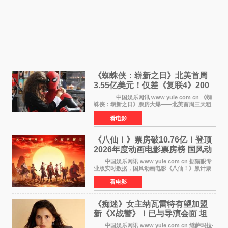
《蜘蛛侠：崭新之日》北美首周
3.55亿美元！仅差《复联4》200
万 影史第二全球开画
中国娱乐网讯 www yule com cn 《蜘
蛛侠：崭新之日》票房大爆——北美首周三天粗
报3 55亿美元，仅比影史最高北美开画《复仇者
看电影
联盟4：终局之战》的3 571亿美元少200万出头，
精报调整后仍
《八仙！》票房破10.76亿！登顶
2026年度动画电影票房榜 国风动
画逆袭暑期档
中国娱乐网讯 www yule com cn 据猫眼专
业版实时数据，国风动画电影《八仙！》累计票
房突破10 76亿元，超过《熊出没·年年有熊》，
看电影
暂列2026年度动画影片票房榜冠军。该片自暑期
档登陆院线以
《痴迷》女主纳瓦雷特有望加盟
新《X战警》！已与导演会面 坦
言“魔形女一直很酷”
中国娱乐网讯 www yule com cn 继萨玛拉·