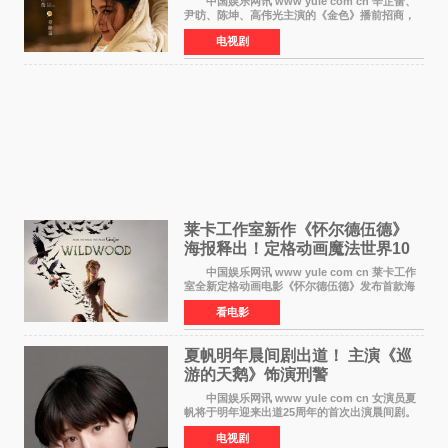
中国娱乐网讯 www yule com cn 辛芷蕾、
尹昉、陈坤、高伟光主演的《金色》播前招商，
预计8月腾讯视频开播。这部年代剧汇集了众多实
电视剧
力派演员，阵容强大，引发了观众的广泛关
注。 《金色》
莱卡工作室新作《怀尔德伍德》
海报释出！定格动画魔法世界10
月开启
中国娱乐网讯 www yule com cn 莱卡工作
室全新定格动画电影《怀尔德伍德》发布首款海
报，女孩为找回弟弟走入黑暗、宏大的林中魔法
看电影
世界，一场关于勇气与亲情的奇幻冒险即将展
开。 本片由特
夏帆明年晨间剧出道！ 主演《巡
游的天鹅》饰演刑警
中国娱乐网讯 www yule com cn 女演员夏
帆将于明年迎来出道25周年的首次出演晨间剧。
NHK于8月4日宣布她将出演明年（2027年度）上
电视剧
半期的晨间剧《巡游的天鹅》，饰演与女主角森