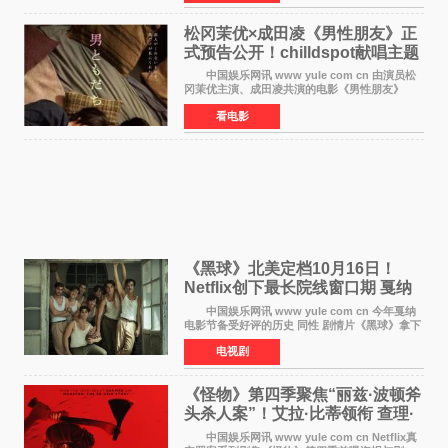
田望智饰演的生
松冈茉优×成田凌《男性朋友》正
式预告公开！chilldspot献唱主题
曲​
中国娱乐网讯 www yule com cn 由演员松
冈茉优主演、成田凌共演的电影《男性朋友》
（三岛有纪子执导，11月6日上映）于8月5日公开
看电影
正式视觉图与正式预告片。同时，三人乐队
chilldspot为该片创
《黑球》北美定档10月16日！
Netflix创下最长院线窗口期 戛纳
最佳导演加持
中国娱乐网讯 www yule com cn 今年戛纳
电影节备受好评的历史 同性 剧情片《黑球》拿下
Netflix美国发行电影的最长院线放映期——该片
电视剧
最新定档今年10月16日美国影院上映（此前定档
11月6日，如
《怪物》第四季聚焦“丽兹·波顿斧
头杀人案”！艾拉·比蒂领衔 查理·
汉纳姆、莎拉·保
中国娱乐网讯 www yule com cn Netflix真