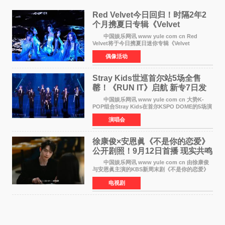
Red Velvet今日回归！时隔2年2
个月携夏日专辑《Velvet
Summer》重启完整体活动
中国娱乐网讯 www yule com cn Red
Velvet将于今日携夏日迷你专辑《Velvet
Summer》时隔2年2个月重启完整体活动。这张
偶像活动
于8月3日发行的专辑，主打柔和成熟氛围的夏日
音乐，收录了成员们想着
Stray Kids世巡首尔站5场全售
罄！《RUN IT》启航 新专7日发
行
中国娱乐网讯 www yule com cn 大势K-
POP组合Stray Kids在首尔KSPO DOME的5场演
唱会全部售罄，为新世界巡演拉开序幕。据所属
演唱会
社JYP娱乐透露，Stray Kids于上月25至26日、
29日及本月1至2日
徐康俊×安恩眞《不是你的恋爱》
公开剧照！9月12日首播 现实共鸣
罗曼史来袭
中国娱乐网讯 www yule com cn 由徐康俊
与安恩眞主演的KBS新周末剧《不是你的恋爱》
于近日公开首波剧照，正式定档9月12日首
电视剧
播。 剧照中，徐康俊与安恩眞并肩而坐，眼
神中流露出复杂而微