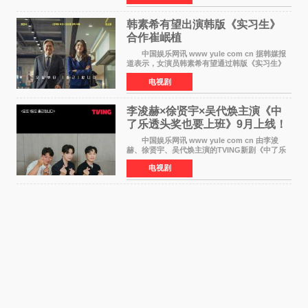
沃纳·赫
韩素希有望出演韩版《实习生》
合作崔岷植
中国娱乐网讯 www yule com cn 据韩媒报
道表示，女演员韩素希有望通过韩版《实习生》
回归荧幕，合作前辈演员崔岷植。 根据消息
电视剧
表示，演员韩素希目前已经结束了电视剧《Y计
划》的拍摄工
李浚赫×徐贤宇×吴代焕主演《中
了乐透头奖也要上班》9月上线！
TVING先网后台
中国娱乐网讯 www yule com cn 由李浚
赫、徐贤宇、吴代焕主演的TVING新剧《中了乐
透头奖也要上班》定档9月10日播出，随后于9月
电视剧
14日起登陆tvN月火档，实现先网后台双平台播出
模式。 本剧改