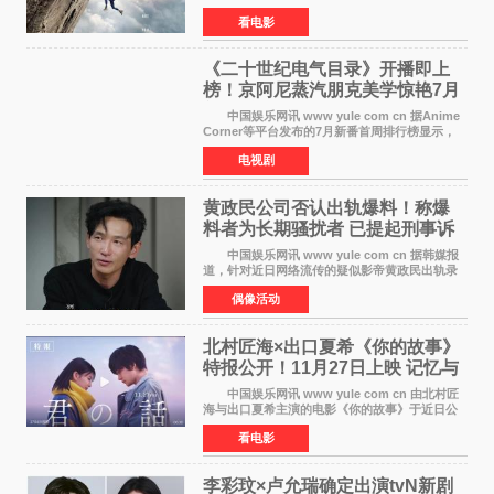
于绝境高处——这一次，是摇摇欲坠的徒步栈
看电影
道。该片将于今年9月2日北美上映，恐高症患者
请提前做好心理
《二十世纪电气目录》开播即上
榜！京阿尼蒸汽朋克美学惊艳7月
新番季
中国娱乐网讯 www yule com cn 据Anime
Corner等平台发布的7月新番首周排行榜显示，
由京都动画制作的《二十世纪电气目录》在多个
电视剧
榜单中表现亮眼，位列AniLab全球TOP10第十
名。该剧改编自结
黄政民公司否认出轨爆料！称爆
料者为长期骚扰者 已提起刑事诉
讼
中国娱乐网讯 www yule com cn 据韩媒报
道，针对近日网络流传的疑似影帝黄政民出轨录
音及短信爆料，黄政民所属经纪公司于今日正式
偶像活动
发表声明，明确否认相关传闻。 公司表示，
爆料者是一名长
北村匠海×出口夏希《你的故事》
特报公开！11月27日上映 记忆与
初恋的奇幻交织
中国娱乐网讯 www yule com cn 由北村匠
海与出口夏希主演的电影《你的故事》于近日公
开特报影像，正式定档11月27日上映。 本片
看电影
改编自三秋缒同名小说，编剧由曾执笔《孤独摇
滚！》的吉田惠
李彩玟×卢允瑞确定出演tvN新剧