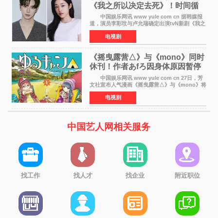
《我之所以决定去死》！时间循
环青春爱情来袭
中国娱乐网讯 www yule com cn 据韩媒报
道，演员李彩玟与卢允瑞确定出演tvN新剧《我之
所以决定去死》，分别担任男女主角。该剧预计
电视剧
将于明年播出，引发观众期待。 本剧改编自
NAVER同名人气
《摇曳露营△》与《mono》同时
休刊！作者あfろ因身体原因暂停
双连载
中国娱乐网讯 www yule com cn 27日，芳
文社宣布人气漫画《摇曳露营△》与《mono》将
暂停连载一段时间，原因是漫画家あfろ身体状况
电视剧
不佳。 编辑部表示：一直承蒙各位对
《mono》的喜爱，
中国艺人网相关服务
找工作
找人才
找企业
附近职位