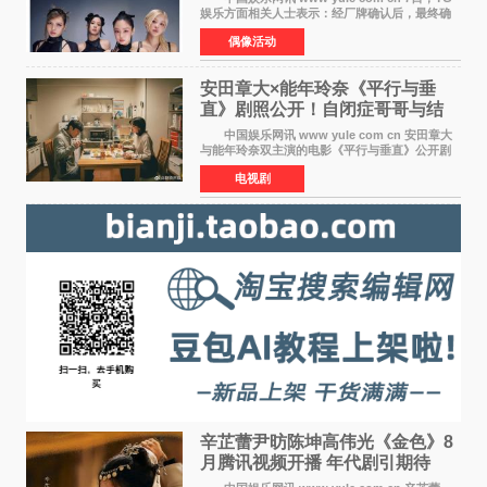
娱乐方面相关人士表示：经厂牌确认后，最终确
定4名成员均将出席。YG方面最终确认了智秀、
偶像活动
JENNIE、ROS&Eacute;、LISA四位
BLACKPINK成员全员出席，使组
安田章大×能年玲奈《平行与垂
直》剧照公开！自闭症哥哥与结
婚前夕妹妹直面未来
中国娱乐网讯 www yule com cn 安田章大
与能年玲奈双主演的电影《平行与垂直》公开剧
照，该片将于8月28日上映。 本片围绕患有自
电视剧
闭症谱系障碍的哥哥大贵（安田章大 饰）与即将
结婚的妹妹
辛芷蕾尹昉陈坤高伟光《金色》8
月腾讯视频开播 年代剧引期待