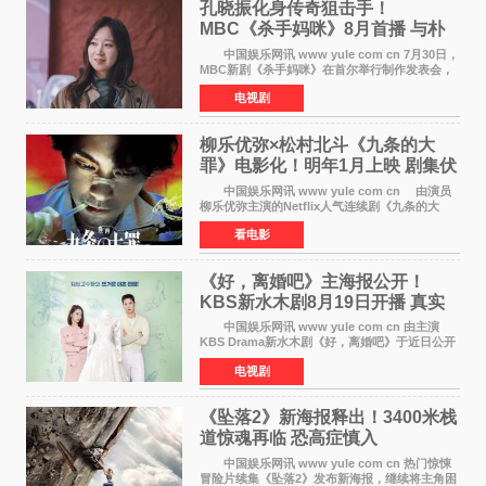
孔晓振化身传奇狙击手！
MBC《杀手妈咪》8月首播 与朴
恩斌展开收视对决
中国娱乐网讯 www yule com cn 7月30日，
MBC新剧《杀手妈咪》在首尔举行制作发表会，
主演孔晓振、郑准元、李相二、无真星、崔宇
电视剧
成、李银泉等人一同出席，为新剧宣传造势。这
是孔晓振继《毛骨
柳乐优弥×松村北斗《九条的大
罪》电影化！明年1月上映 剧集伏
笔将全面揭晓
中国娱乐网讯 www yule com cn 由演员
柳乐优弥主演的Netflix人气连续剧《九条的大
罪》正式宣布改编为电影，将于明年1月8日全国
看电影
上映。柳乐优弥与SixTONES松村北斗再度联
手，为观众带来这部
《好，离婚吧》主海报公开！
KBS新水木剧8月19日开播 真实
离婚体验记来袭
中国娱乐网讯 www yule com cn 由主演
KBS Drama新水木剧《好，离婚吧》于近日公开
主海报，正式进入开播倒计时。 海报中，男
电视剧
女主角背对背站立，各自望向不同方向，中央的
空白与冷漠的表情
《坠落2》新海报释出！3400米栈
道惊魂再临 恐高症慎入
中国娱乐网讯 www yule com cn 热门惊悚
冒险片续集《坠落2》发布新海报，继续将主角困