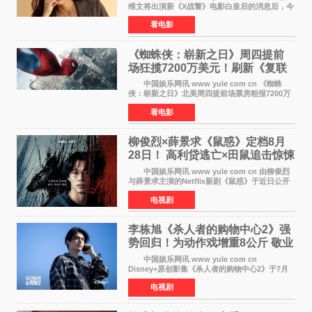
维文将出演新《X战警》电影白皇后的消息后，今
年暑期档大热恐怖片《痴迷》女主角印达·纳瓦雷
看电影
特也有望加盟这部备受瞩目的漫威新作——目前
还处于有
《蜘蛛侠：崭新之日》周四提前
场狂揽7200万美元！刷新《复联
4》保持影史纪录
中国娱乐网讯 www yule com cn 《蜘蛛
侠：崭新之日》北美周四提前场票房粗报7200万
美元，创下影史单片北美提前场票房新纪录——
看电影
此前该纪录由《复仇者联盟4：终局之战》的6000
万美元保持，本
柳俊烈×薛景求《鼠惑》定档8月
28日！ 高利贷逃亡×田鼠追击惊悚
来袭
中国娱乐网讯 www yule com cn 由柳俊烈
与薛景求主演的Netflix新剧《鼠惑》于近日公开
主海报，正式定档8月28日上线。 海报中，柳
电视剧
俊烈与薛景求背对背站立，各自朝向相反方向，
幽暗的色调与
李栋旭《杀人者的购物中心2》强
势回归！为动作戏增重8公斤 敬业
获赞
中国娱乐网讯 www yule com cn
Disney+原创影集《杀人者的购物中心2》于7月
22日正式上线，由男神李栋旭主演的郑进湾以2 0
电视剧
完全体强势回归。该剧第一季曾被《纽约时报》
评选为全球最佳影集之一