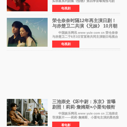
实罪案系列剧集《怪物》第四季首曝海报与剧
照，聚焦鹅妈妈童谣亦有记载的著名血腥杀人案
电视剧
——丽兹·波顿砍死生父与继母案。 本季由艾
拉·比蒂饰
荣仓奈奈时隔12年再主演日剧！
与赤楚卫二共演《兄妹》 10月朝
日新档开播
中国娱乐网讯 www yule com cn 荣仓奈奈
与赤楚卫二于8月3日官宣将共同主演朝日电视台
日剧《兄妹》（10月开播，每周六晚10点播
电视剧
出）。这也是荣仓奈奈继TBS剧集《为了N》之
后，暌违12年再度担
三池崇史《坏中尉：东京》首曝
剧照！莉莉·詹姆斯×小栗旬领衔
黑色惊悚再升级
中国娱乐网讯 www yule com cn 三池崇史
导演新片——莉莉·詹姆斯、小栗旬主演的黑色惊
悚电影《坏中尉：东京》首曝剧照。继阿贝尔·费
看电影
拉拉&times;哈威·凯特尔的1992年《坏中尉》和