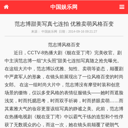
中国娱乐网
首页
新闻
女性
看电影
范志博甜美写真七连拍 优雅卖萌风格百变
电视剧
演唱会
综艺节目
偶像活动
来源： 中国娱乐网 日期：2014-09-16 09:21:27
热周边
范志博风格百变
近日，CCTV-8热播大剧《舰在亚丁湾》完美收官。剧
中主演范志博一组“大头照”甜美七连拍写真随之抢先曝光。
在这组大片中，范志博以优雅、知性、卖萌等姿态，颠覆剧
中严肃军人的形象，在镜头前展现出了一位风格百变的时尚
女郎。 在这一组时尚大片中，范志博没有摩登时装和创意
场景的缀饰，仅以多变风格的表情征服镜头——她时而遮脸
浅笑，时而托腮思考，时而双手祈祷，时而挤眼卖萌……而
其素雅大气的妆容更显该组写真的静谧之美。此前，范志博
在热播电视剧《舰在亚丁湾》中以霸气干练的造型和个性俘
获了无数观众的心，而这一次，她在镜头前颠覆了硬朗气