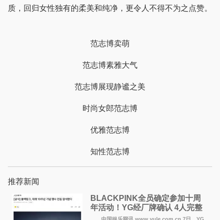
质，回归女性独有的柔美和纯净，更令人不得不为之点赞。
范志博卖萌
范志博素雅大气
范志博展现静谧之美
时尚女郎范志博
优雅范志博
知性范志博
推荐新闻
BLACKPINK全员确定参加十周
年活动！YG经厂牌确认 4人完整
体合体成行
中国娱乐网讯 www yule com cn 7日，YG