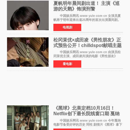
夏帆明年晨间剧出道！ 主演《巡
游的天鹅》饰演刑警
中国娱乐网讯 www yule com cn 女演员夏
帆将于明年迎来出道25周年的首次出演晨间剧。
NHK于8月4日宣布她将出演明年（2027年度）上
电视剧
半期的晨间剧《巡游的天鹅》，饰演与女主角森
田望智饰演的生
松冈茉优×成田凌《男性朋友》正
式预告公开！chilldspot献唱主题
曲​
中国娱乐网讯 www yule com cn 由演员松
冈茉优主演、成田凌共演的电影《男性朋友》
（三岛有纪子执导，11月6日上映）于8月5日公开
看电影
正式视觉图与正式预告片。同时，三人乐队
chilldspot为该片创
《黑球》北美定档10月16日！
Netflix创下最长院线窗口期 戛纳
最佳导演加持
中国娱乐网讯 www yule com cn 今年戛纳
电影节备受好评的历史 同性 剧情片《黑球》拿下
Netflix美国发行电影的最长院线放映期——该片