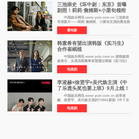
三池崇史《坏中尉：东京》首曝
剧照！莉莉·詹姆斯×小栗旬领衔
黑色惊悚再升级
中国娱乐网讯 www yule com cn 三池崇史
导演新片——莉莉·詹姆斯、小栗旬主演的黑色惊
悚电影《坏中尉：东京》首曝剧照。继阿贝尔·费
看电影
拉拉&times;哈威·凯特尔的1992年《坏中尉》和
沃纳·赫
韩素希有望出演韩版《实习生》
合作崔岷植
中国娱乐网讯 www yule com cn 据韩媒报
道表示，女演员韩素希有望通过韩版《实习生》
回归荧幕，合作前辈演员崔岷植。 根据消息
电视剧
表示，演员韩素希目前已经结束了电视剧《Y计
划》的拍摄工
李浚赫×徐贤宇×吴代焕主演《中
了乐透头奖也要上班》9月上线！
TVING先网后台
中国娱乐网讯 www yule com cn 由李浚
赫、徐贤宇、吴代焕主演的TVING新剧《中了乐
透头奖也要上班》定档9月10日播出，随后于9月
电视剧
14日起登陆tvN月火档，实现先网后台双平台播出
模式。 本剧改