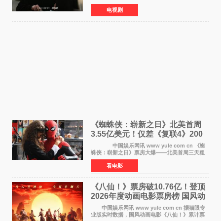
于近日公开首波剧照，正式定档9月12日首
电视剧
播。 剧照中，徐康俊与安恩眞并肩而坐，眼
神中流露出复杂而微
《蜘蛛侠：崭新之日》北美首周
3.55亿美元！仅差《复联4》200
万 影史第二全球开画
中国娱乐网讯 www yule com cn 《蜘
蛛侠：崭新之日》票房大爆——北美首周三天粗
报3 55亿美元，仅比影史最高北美开画《复仇者
看电影
联盟4：终局之战》的3 571亿美元少200万出头，
精报调整后仍
《八仙！》票房破10.76亿！登顶
2026年度动画电影票房榜 国风动
画逆袭暑期档
中国娱乐网讯 www yule com cn 据猫眼专
业版实时数据，国风动画电影《八仙！》累计票