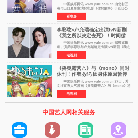
初恋的奇幻交织
中国娱乐网讯 www yule com cn 由北村匠
海与出口夏希主演的电影《你的故事》于近日公
开特报影像，正式定档11月27日上映。 本片
看电影
改编自三秋缒同名小说，编剧由曾执笔《孤独摇
滚！》的吉田惠
李彩玟×卢允瑞确定出演tvN新剧
《我之所以决定去死》！时间循
环青春爱情来袭
中国娱乐网讯 www yule com cn 据韩媒报
道，演员李彩玟与卢允瑞确定出演tvN新剧《我之
所以决定去死》，分别担任男女主角。该剧预计
电视剧
将于明年播出，引发观众期待。 本剧改编自
NAVER同名人气
《摇曳露营△》与《mono》同时
休刊！作者あfろ因身体原因暂停
双连载
中国娱乐网讯 www yule com cn 27日，芳
文社宣布人气漫画《摇曳露营△》与《mono》将
暂停连载一段时间，原因是漫画家あfろ身体状况
电视剧
不佳。 编辑部表示：一直承蒙各位对
《mono》的喜爱，
中国艺人网相关服务