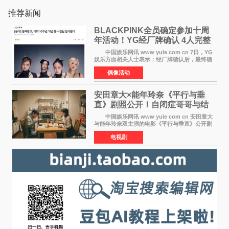
推荐新闻
BLACKPINK全员确定参加十周
年活动！YG经厂牌确认 4人完整
体合体成行
中国娱乐网讯 www yule com cn 7日，YG
娱乐方面相关人士表示：经厂牌确认后，最终确
定4名成员均将出席。YG方面最终确认了智秀、
偶像活动
JENNIE、ROS&Eacute;、LISA四位
BLACKPINK成员全员出席，使组
安田章大×能年玲奈《平行与垂
直》剧照公开！自闭症哥哥与结
婚前夕妹妹直面未来
中国娱乐网讯 www yule com cn 安田章大
与能年玲奈双主演的电影《平行与垂直》公开剧
照，该片将于8月28日上映。 本片围绕患有自
电视剧
闭症谱系障碍的哥哥大贵（安田章大 饰）与即将
结婚的妹妹