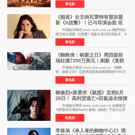
房突破10 76亿元，超过《熊出没·年年有熊》，
看电影
暂列2026年度动画影片票房榜冠军。该片自暑期
档登陆院线以
《痴迷》女主纳瓦雷特有望加盟
新《X战警》！已与导演会面 坦
言“魔形女一直很酷”
中国娱乐网讯 www yule com cn 继萨玛拉·
维文将出演新《X战警》电影白皇后的消息后，今
年暑期档大热恐怖片《痴迷》女主角印达·纳瓦雷
看电影
特也有望加盟这部备受瞩目的漫威新作——目前
还处于有
《蜘蛛侠：崭新之日》周四提前
场狂揽7200万美元！刷新《复联
4》保持影史纪录
中国娱乐网讯 www yule com cn 《蜘蛛
侠：崭新之日》北美周四提前场票房粗报7200万
美元，创下影史单片北美提前场票房新纪录——
看电影
此前该纪录由《复仇者联盟4：终局之战》的6000
万美元保持，本
柳俊烈×薛景求《鼠惑》定档8月
28日！ 高利贷逃亡×田鼠追击惊悚
来袭
中国娱乐网讯 www yule com cn 由柳俊烈
与薛景求主演的Netflix新剧《鼠惑》于近日公开
主海报，正式定档8月28日上线。 海报中，柳
电视剧
俊烈与薛景求背对背站立，各自朝向相反方向，
幽暗的色调与
李栋旭《杀人者的购物中心2》强