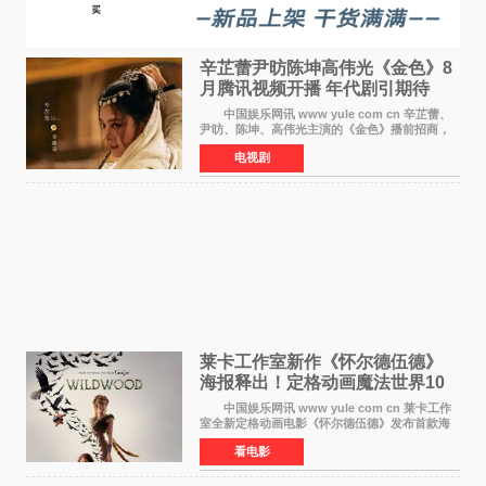
辛芷蕾尹昉陈坤高伟光《金色》8
月腾讯视频开播 年代剧引期待
中国娱乐网讯 www yule com cn 辛芷蕾、
尹昉、陈坤、高伟光主演的《金色》播前招商，
预计8月腾讯视频开播。这部年代剧汇集了众多实
电视剧
力派演员，阵容强大，引发了观众的广泛关
注。 《金色》
莱卡工作室新作《怀尔德伍德》
海报释出！定格动画魔法世界10
月开启
中国娱乐网讯 www yule com cn 莱卡工作
室全新定格动画电影《怀尔德伍德》发布首款海
报，女孩为找回弟弟走入黑暗、宏大的林中魔法
看电影
世界，一场关于勇气与亲情的奇幻冒险即将展
开。 本片由特