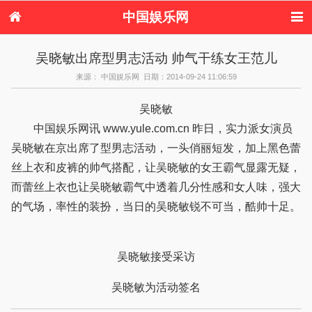
中国娱乐网
首页
新闻
女性
看电影
吴晓敏出席型男志活动 帅气干练女王范儿
电视剧
演唱会
综艺节目
偶像活动
来源： 中国娱乐网 日期：2014-09-24 11:06:59
热周边
吴晓敏
中国娱乐网讯 www.yule.com.cn 昨日，实力派女演员
吴晓敏在京出席了型男志活动，一头俏丽短发，加上黑色蕾
丝上衣和皮裤的帅气搭配，让吴晓敏的女王霸气显露无疑，
而蕾丝上衣也让吴晓敏霸气中透着几分性感和女人味，强大
的气场，率性的装扮，当日的吴晓敏锐不可当，酷帅十足。
吴晓敏接受采访
吴晓敏为活动签名