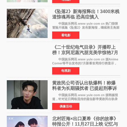
空白与冷漠的表情
《坠落2》新海报释出！3400米栈
道惊魂再临 恐高症慎入
中国娱乐网讯 www yule com cn 热门惊悚
冒险片续集《坠落2》发布新海报，继续将主角困
于绝境高处——这一次，是摇摇欲坠的徒步栈
看电影
道。该片将于今年9月2日北美上映，恐高症患者
请提前做好心理
《二十世纪电气目录》开播即上
榜！京阿尼蒸汽朋克美学惊艳7月
新番季
中国娱乐网讯 www yule com cn 据Anime
Corner等平台发布的7月新番首周排行榜显示，
由京都动画制作的《二十世纪电气目录》在多个
电视剧
榜单中表现亮眼，位列AniLab全球TOP10第十
名。该剧改编自结
黄政民公司否认出轨爆料！称爆
料者为长期骚扰者 已提起刑事诉
讼
中国娱乐网讯 www yule com cn 据韩媒报
道，针对近日网络流传的疑似影帝黄政民出轨录
音及短信爆料，黄政民所属经纪公司于今日正式
偶像活动
发表声明，明确否认相关传闻。 公司表示，
爆料者是一名长
北村匠海×出口夏希《你的故事》
特报公开！11月27日上映 记忆与