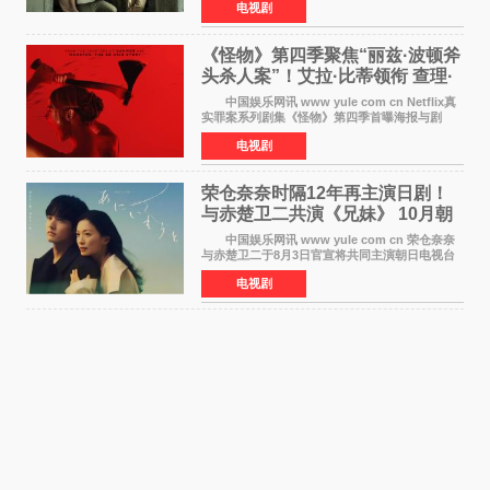
电视剧
最新定档今年10月16日美国影院上映（此前定档
11月6日，如
《怪物》第四季聚焦“丽兹·波顿斧
头杀人案”！艾拉·比蒂领衔 查理·
汉纳姆、莎拉·保
中国娱乐网讯 www yule com cn Netflix真
实罪案系列剧集《怪物》第四季首曝海报与剧
照，聚焦鹅妈妈童谣亦有记载的著名血腥杀人案
电视剧
——丽兹·波顿砍死生父与继母案。 本季由艾
拉·比蒂饰
荣仓奈奈时隔12年再主演日剧！
与赤楚卫二共演《兄妹》 10月朝
日新档开播
中国娱乐网讯 www yule com cn 荣仓奈奈
与赤楚卫二于8月3日官宣将共同主演朝日电视台
日剧《兄妹》（10月开播，每周六晚10点播
电视剧
出）。这也是荣仓奈奈继TBS剧集《为了N》之
后，暌违12年再度担