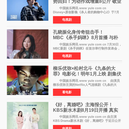
势回归！为动作戏增重8公斤 敬业
获赞
中国娱乐网讯 www yule com cn
Disney+原创影集《杀人者的购物中心2》于7月
22日正式上线，由男神李栋旭主演的郑进湾以2 0
电视剧
完全体强势回归。该剧第一季曾被《纽约时报》
评选为全球最佳影集之一
孔晓振化身传奇狙击手！
MBC《杀手妈咪》8月首播 与朴
恩斌展开收视对决
中国娱乐网讯 www yule com cn 7月30日，
MBC新剧《杀手妈咪》在首尔举行制作发表会，
主演孔晓振、郑准元、李相二、无真星、崔宇
电视剧
成、李银泉等人一同出席，为新剧宣传造势。这
是孔晓振继《毛骨
柳乐优弥×松村北斗《九条的大
罪》电影化！明年1月上映 剧集伏
笔将全面揭晓
中国娱乐网讯 www yule com cn 由演员
柳乐优弥主演的Netflix人气连续剧《九条的大
罪》正式宣布改编为电影，将于明年1月8日全国
看电影
上映。柳乐优弥与SixTONES松村北斗再度联
手，为观众带来这部
《好，离婚吧》主海报公开！
KBS新水木剧8月19日开播 真实
离婚体验记来袭
中国娱乐网讯 www yule com cn 由主演
KBS Drama新水木剧《好，离婚吧》于近日公开
主海报，正式进入开播倒计时。 海报中，男
电视剧
女主角背对背站立，各自望向不同方向，中央的