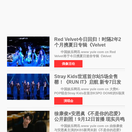
Red Velvet今日回归！时隔2年2
个月携夏日专辑《Velvet
Summer》重启完整体活动
中国娱乐网讯 www yule com cn Red
Velvet将于今日携夏日迷你专辑《Velvet
Summer》时隔2年2个月重启完整体活动。这张
偶像活动
于8月3日发行的专辑，主打柔和成熟氛围的夏日
音乐，收录了成员们想着
Stray Kids世巡首尔站5场全售
罄！《RUN IT》启航 新专7日发
行
中国娱乐网讯 www yule com cn 大势K-
POP组合Stray Kids在首尔KSPO DOME的5场演
唱会全部售罄，为新世界巡演拉开序幕。据所属
演唱会
社JYP娱乐透露，Stray Kids于上月25至26日、
29日及本月1至2日
徐康俊×安恩眞《不是你的恋爱》
公开剧照！9月12日首播 现实共鸣
罗曼史来袭
中国娱乐网讯 www yule com cn 由徐康俊
与安恩眞主演的KBS新周末剧《不是你的恋爱》