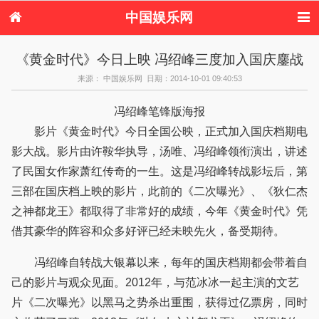
中国娱乐网
首页
新闻
女性
看电影
《黄金时代》今日上映 冯绍峰三度加入国庆鏖战
电视剧
演唱会
综艺节目
偶像活动
来源： 中国娱乐网 日期：2014-10-01 09:40:53
热周边
冯绍峰笔锋版海报
影片《黄金时代》今日全国公映，正式加入国庆档期电
影大战。影片由许鞍华执导，汤唯、冯绍峰领衔演出，讲述
了民国女作家萧红传奇的一生。这是冯绍峰转战影坛后，第
三部在国庆档上映的影片，此前的《二次曝光》、《狄仁杰
之神都龙王》都取得了非常好的成绩，今年《黄金时代》凭
借其豪华的阵容和众多好评已经未映先火，备受期待。
冯绍峰自转战大银幕以来，每年的国庆档期都会带着自
己的影片与观众见面。2012年，与范冰冰一起主演的文艺
片《二次曝光》以黑马之势杀出重围，获得过亿票房，同时