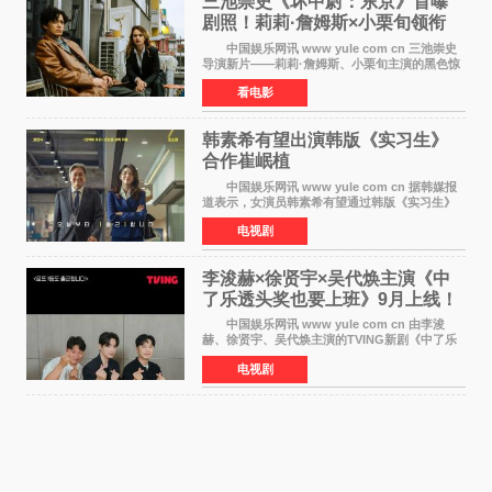
三池崇史《坏中尉：东京》首曝
剧照！莉莉·詹姆斯×小栗旬领衔
黑色惊悚再升级
中国娱乐网讯 www yule com cn 三池崇史
导演新片——莉莉·詹姆斯、小栗旬主演的黑色惊
悚电影《坏中尉：东京》首曝剧照。继阿贝尔·费
看电影
拉拉&times;哈威·凯特尔的1992年《坏中尉》和
沃纳·赫
韩素希有望出演韩版《实习生》
合作崔岷植
中国娱乐网讯 www yule com cn 据韩媒报
道表示，女演员韩素希有望通过韩版《实习生》
回归荧幕，合作前辈演员崔岷植。 根据消息
电视剧
表示，演员韩素希目前已经结束了电视剧《Y计
划》的拍摄工
李浚赫×徐贤宇×吴代焕主演《中
了乐透头奖也要上班》9月上线！
TVING先网后台
中国娱乐网讯 www yule com cn 由李浚
赫、徐贤宇、吴代焕主演的TVING新剧《中了乐
透头奖也要上班》定档9月10日播出，随后于9月
电视剧
14日起登陆tvN月火档，实现先网后台双平台播出
模式。 本剧改