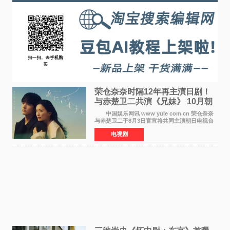
荣仓奈奈时隔12年再主演日剧！
与赤楚卫二共演《兄妹》 10月朝
日新档开播
中国娱乐网讯 www yule com cn 荣仓奈奈
与赤楚卫二于8月3日官宣将共同主演朝日电视台
日剧《兄妹》（10月开播，每周六晚10点播
电视剧
出）。这也是荣仓奈奈继TBS剧集《为了N》之
后，暌违12年再度担