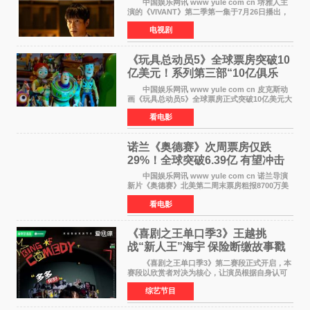
中国娱乐网讯 www yule com cn 堺雅人主
演的《VIVANT》第二季第一集于7月26日播出，
首集收视率高达18 8%，成为自2020年《半泽直
电视剧
树2》首集22%以来，TBS周日剧场最高开播收视
纪录。 考虑到
《玩具总动员5》全球票房突破10
亿美元！系列第三部“10亿俱乐
部”达成
中国娱乐网讯 www yule com cn 皮克斯动
画《玩具总动员5》全球票房正式突破10亿美元大
关。截至上周末，该片全球累计票房已达10 22亿
看电影
美元，其中北美市场贡献4 48亿美元，中国内地
票房达2 82
诺兰《奥德赛》次周票房仅跌
29%！全球突破6.39亿 有望冲击
13亿成诺兰最卖座电影
中国娱乐网讯 www yule com cn 诺兰导演
新片《奥德赛》北美第二周末票房粗报8700万美
元（周五至周日：2600万&rarr;3460万
看电影
&rarr;2640万），较首周1 24亿美元仅下跌29
6%，走势极为强劲，远超
《喜剧之王单口季3》王越挑
战“新人王”海宇 保险断缴故事戳
中生活痛点
《喜剧之王单口季3》第二赛段正式开启，本
赛段以欣赏者对决为核心，让演员根据自身认可
选择对手，在作品碰撞中完成一次喜剧创作者之
综艺节目
间的交流。这里有实力相当的正面对抗，也有老
朋友、老对手之