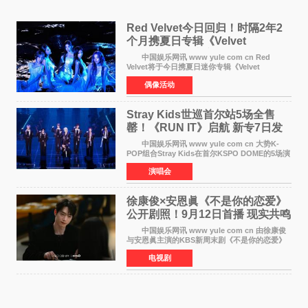
Red Velvet今日回归！时隔2年2
个月携夏日专辑《Velvet
Summer》重启完整体活动
中国娱乐网讯 www yule com cn Red
Velvet将于今日携夏日迷你专辑《Velvet
Summer》时隔2年2个月重启完整体活动。这张
偶像活动
于8月3日发行的专辑，主打柔和成熟氛围的夏日
音乐，收录了成员们想着
Stray Kids世巡首尔站5场全售
罄！《RUN IT》启航 新专7日发
行
中国娱乐网讯 www yule com cn 大势K-
POP组合Stray Kids在首尔KSPO DOME的5场演
唱会全部售罄，为新世界巡演拉开序幕。据所属
演唱会
社JYP娱乐透露，Stray Kids于上月25至26日、
29日及本月1至2日
徐康俊×安恩眞《不是你的恋爱》
公开剧照！9月12日首播 现实共鸣
罗曼史来袭
中国娱乐网讯 www yule com cn 由徐康俊
与安恩眞主演的KBS新周末剧《不是你的恋爱》
于近日公开首波剧照，正式定档9月12日首
电视剧
播。 剧照中，徐康俊与安恩眞并肩而坐，眼
神中流露出复杂而微