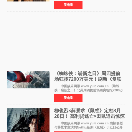
年暑期档大热恐怖片《痴迷》女主角印达·纳瓦雷
看电影
特也有望加盟这部备受瞩目的漫威新作——目前
还处于有
《蜘蛛侠：崭新之日》周四提前
场狂揽7200万美元！刷新《复联
4》保持影史纪录
中国娱乐网讯 www yule com cn 《蜘蛛
侠：崭新之日》北美周四提前场票房粗报7200万
美元，创下影史单片北美提前场票房新纪录——
看电影
此前该纪录由《复仇者联盟4：终局之战》的6000
万美元保持，本
柳俊烈×薛景求《鼠惑》定档8月
28日！ 高利贷逃亡×田鼠追击惊悚
来袭
中国娱乐网讯 www yule com cn 由柳俊烈
与薛景求主演的Netflix新剧《鼠惑》于近日公开
主海报，正式定档8月28日上线。 海报中，柳