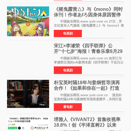
NAVER同名人气
《摇曳露营△》与《mono》同时
休刊！作者あfろ因身体原因暂停
双连载
中国娱乐网讯 www yule com cn 27日，芳
文社宣布人气漫画《摇曳露营△》与《mono》将
暂停连载一段时间，原因是漫画家あfろ身体状况
电视剧
不佳。 编辑部表示：一直承蒙各位对
《mono》的喜爱，
宋江×李濬荣《四手联弹》公
开“十七岁”海报！青春乐章8月29
日奏响
中国娱乐网讯 www yule com cn 由宋江与
李濬荣主演的tvN新周末剧《四手联弹》于近日公
开十七岁版海报，以充满青春气息的画面再度点
电视剧
燃观众期待。 海报中，宋江与李濬荣并肩站
在音乐教室的
朴宝英时隔18年与姜炯哲导演再
合作！《如果和你在一起》打造
奇幻浪漫喜剧
中国娱乐网讯 www yule com cn 演员朴
宝英时隔18年与姜炯哲导演再度携手，共同打造
备受期待的浪漫喜剧新作《如果和你在一起》
看电影
（暂定名）。据OSEN报道，朴宝英将出演该片
女主角，自2008年《
堺雅人《VIVANT2》首集收视率
18.8%！创《半泽直树2》以来
TBS周日剧场最高开局