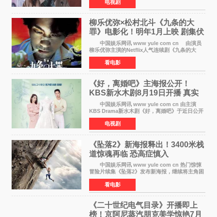
电视剧
成、李银泉等人一同出席，为新剧宣传造势。这
是孔晓振继《毛骨
柳乐优弥×松村北斗《九条的大
罪》电影化！明年1月上映 剧集伏
笔将全面揭晓
中国娱乐网讯 www yule com cn 由演员
柳乐优弥主演的Netflix人气连续剧《九条的大
罪》正式宣布改编为电影，将于明年1月8日全国
看电影
上映。柳乐优弥与SixTONES松村北斗再度联
手，为观众带来这部
《好，离婚吧》主海报公开！
KBS新水木剧8月19日开播 真实
离婚体验记来袭
中国娱乐网讯 www yule com cn 由主演
KBS Drama新水木剧《好，离婚吧》于近日公开
主海报，正式进入开播倒计时。 海报中，男
电视剧
女主角背对背站立，各自望向不同方向，中央的
空白与冷漠的表情
《坠落2》新海报释出！3400米栈
道惊魂再临 恐高症慎入
中国娱乐网讯 www yule com cn 热门惊悚
冒险片续集《坠落2》发布新海报，继续将主角困
于绝境高处——这一次，是摇摇欲坠的徒步栈
看电影
道。该片将于今年9月2日北美上映，恐高症患者
请提前做好心理
《二十世纪电气目录》开播即上
榜！京阿尼蒸汽朋克美学惊艳7月