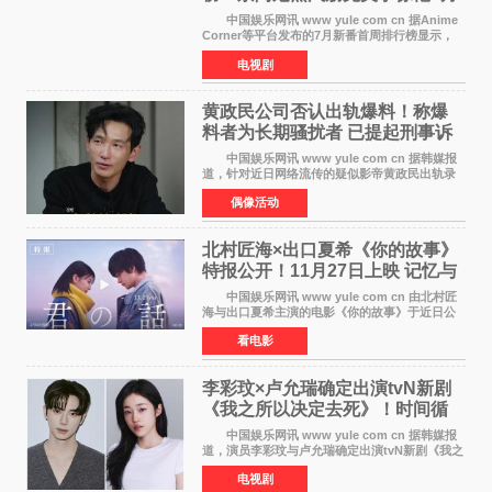
新番季
中国娱乐网讯 www yule com cn 据Anime
Corner等平台发布的7月新番首周排行榜显示，
由京都动画制作的《二十世纪电气目录》在多个
电视剧
榜单中表现亮眼，位列AniLab全球TOP10第十
名。该剧改编自结
黄政民公司否认出轨爆料！称爆
料者为长期骚扰者 已提起刑事诉
讼
中国娱乐网讯 www yule com cn 据韩媒报
道，针对近日网络流传的疑似影帝黄政民出轨录
音及短信爆料，黄政民所属经纪公司于今日正式
偶像活动
发表声明，明确否认相关传闻。 公司表示，
爆料者是一名长
北村匠海×出口夏希《你的故事》
特报公开！11月27日上映 记忆与
初恋的奇幻交织
中国娱乐网讯 www yule com cn 由北村匠
海与出口夏希主演的电影《你的故事》于近日公
开特报影像，正式定档11月27日上映。 本片
看电影
改编自三秋缒同名小说，编剧由曾执笔《孤独摇
滚！》的吉田惠
李彩玟×卢允瑞确定出演tvN新剧
《我之所以决定去死》！时间循
环青春爱情来袭
中国娱乐网讯 www yule com cn 据韩媒报
道，演员李彩玟与卢允瑞确定出演tvN新剧《我之
所以决定去死》，分别担任男女主角。该剧预计
电视剧
将于明年播出，引发观众期待。 本剧改编自