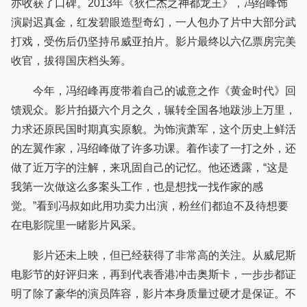
亦收获了口碑。2013年《狄仁杰之神都龙王》，冯绍峰饰
演尉迟真金，红发碧眼造型奇幻，一人包办了片中大部分武
打戏，受伤后仍坚持吊威亚拍片。影片最终以六亿票房完美
收官，拔得国庆档头筹。
今年，冯绍峰再度带着自己的诚意之作《黄金时代》回
馈观众。影片拍摄六个月之久，辗转全国各地跋涉上万里，
力求还原民国时期真实原貌。为饰演萧军，这个历史上鲜活
的左翼作家，冯绍峰做了许多功课。着作读了一打之外，还
做了近万字的注解，来巩固自己的记忆。他还透露，“这是
我第一次做这么多案头工作，也是想找一找作家的感
觉。”看到冯叔如此用功卖力出演，粉丝们都迫不及待想要
在电影院里一睹影片风采。
影片还未上映，但已经获得了非常高的关注。从威尼斯
电影节的好评归来，再到代表香港冲击奥斯卡，一步步都证
明了除了豪华的演员阵容，影片本身质量过硬才是保证。不