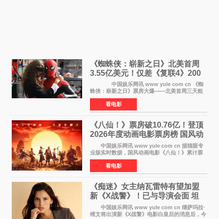
《蜘蛛侠：崭新之日》北美首周
3.55亿美元！仅差《复联4》200
万 影史第二全球开画
中国娱乐网讯 www yule com cn 《蜘
蛛侠：崭新之日》票房大爆——北美首周三天粗
报3 55亿美元，仅比影史最高北美开画《复仇者
看电影
联盟4：终局之战》的3 571亿美元少200万出头，
精报调整后仍
《八仙！》票房破10.76亿！登顶
2026年度动画电影票房榜 国风动
画逆袭暑期档
中国娱乐网讯 www yule com cn 据猫眼专
业版实时数据，国风动画电影《八仙！》累计票
房突破10 76亿元，超过《熊出没·年年有熊》，
看电影
暂列2026年度动画影片票房榜冠军。该片自暑期
档登陆院线以
《痴迷》女主纳瓦雷特有望加盟
新《X战警》！已与导演会面 坦
言“魔形女一直很酷”
中国娱乐网讯 www yule com cn 继萨玛拉·
维文将出演新《X战警》电影白皇后的消息后，今