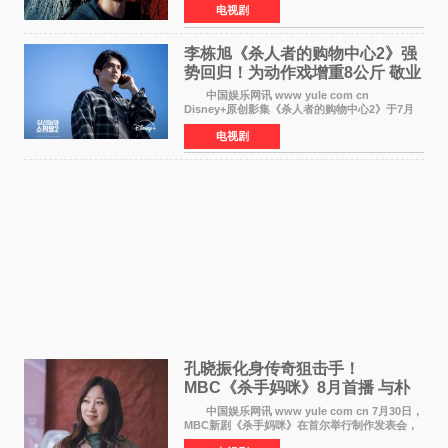
电视剧
俊烈与薛景求背对背站立，各自朝向相反方向，
幽暗的色调与
李栋旭《杀人者的购物中心2》强
势回归！为动作戏增重8公斤 敬业
获赞
中国娱乐网讯 www yule com cn
Disney+原创影集《杀人者的购物中心2》于7月
22日正式上线，由男神李栋旭主演的郑进湾以2 0
电视剧
完全体强势回归。该剧第一季曾被《纽约时报》
评选为全球最佳影集之一
孔晓振化身传奇狙击手！
MBC《杀手妈咪》8月首播 与朴
恩斌展开收视对决
中国娱乐网讯 www yule com cn 7月30日，
MBC新剧《杀手妈咪》在首尔举行制作发表会，
主演孔晓振、郑准元、李相二、无真星、崔宇