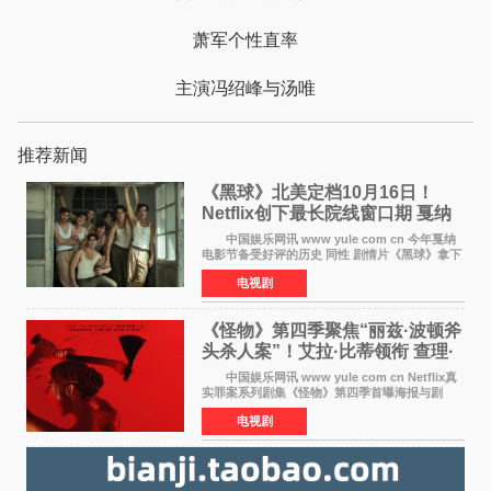
萧军个性直率
主演冯绍峰与汤唯
推荐新闻
《黑球》北美定档10月16日！
Netflix创下最长院线窗口期 戛纳
最佳导演加持
中国娱乐网讯 www yule com cn 今年戛纳
电影节备受好评的历史 同性 剧情片《黑球》拿下
Netflix美国发行电影的最长院线放映期——该片
电视剧
最新定档今年10月16日美国影院上映（此前定档
11月6日，如
《怪物》第四季聚焦“丽兹·波顿斧
头杀人案”！艾拉·比蒂领衔 查理·
汉纳姆、莎拉·保
中国娱乐网讯 www yule com cn Netflix真
实罪案系列剧集《怪物》第四季首曝海报与剧
照，聚焦鹅妈妈童谣亦有记载的著名血腥杀人案
电视剧
——丽兹·波顿砍死生父与继母案。 本季由艾
拉·比蒂饰