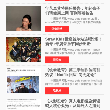
一历史动作大片中展
宁艺卓艾特黑粉警告：年轻孩子
们​请健康上网 否则等着被告
中国娱乐网讯 www yule com cn 22日，
aespa成员宁艺卓在个人社交平台直接艾特黑粉
账号，正面喊话回应长期以来的恶意攻击，引发
偶像活动
广泛关注。 宁艺卓在文中表示，自己早已注
意到部分网友持续
Stray Kids世巡首尔站连唱5场！
新专+专属音乐节同步出击
中国娱乐网讯 www yule com cn Stray
Kids将通过全新世界巡演、新专辑以及以组合名
义打造的专属音乐节等一系列全球活动，开启事
演唱会
业发展的全新篇章。 Stray Kids将于7月25日
至26日、29日
《铁拳教育》第二季制作传闻引
热议！Netflix回应“尚无定论”
中国娱乐网讯 www yule com cn Netflix方
面于21日对《体育京乡》就《铁拳教育》第二季
制作传闻划清界限，表示尚无定论。然而，业界
电视剧
却有传闻称已就《铁拳教育》第二季的制作展开
了讨论——《
《火影忍者》真人电影编剧解读
鸣人核心弧光：从局外人之痛到