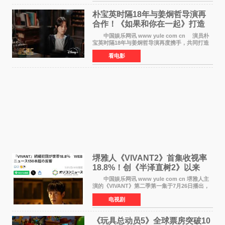
在音乐教室的
朴宝英时隔18年与姜炯哲导演再
合作！《如果和你在一起》打造
奇幻浪漫喜剧
中国娱乐网讯 www yule com cn 演员朴
宝英时隔18年与姜炯哲导演再度携手，共同打造
备受期待的浪漫喜剧新作《如果和你在一起》
看电影
（暂定名）。据OSEN报道，朴宝英将出演该片
女主角，自2008年《
堺雅人《VIVANT2》首集收视率
18.8%！创《半泽直树2》以来
TBS周日剧场最高开局
中国娱乐网讯 www yule com cn 堺雅人主
演的《VIVANT》第二季第一集于7月26日播出，
首集收视率高达18 8%，成为自2020年《半泽直
电视剧
树2》首集22%以来，TBS周日剧场最高开播收视
纪录。 考虑到
《玩具总动员5》全球票房突破10