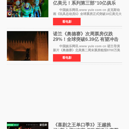
亿美元！系列第三部“10亿俱乐
部”达成
中国娱乐网讯 www yule com cn 皮克斯动
画《玩具总动员5》全球票房正式突破10亿美元大
关。截至上周末，该片全球累计票房已达10 22亿
看电影
美元，其中北美市场贡献4 48亿美元，中国内地
票房达2 82
诺兰《奥德赛》次周票房仅跌
29%！全球突破6.39亿 有望冲击
13亿成诺兰最卖座电影
中国娱乐网讯 www yule com cn 诺兰导演
新片《奥德赛》北美第二周末票房粗报8700万美
元（周五至周日：2600万&rarr;3460万
看电影
&rarr;2640万），较首周1 24亿美元仅下跌29
6%，走势极为强劲，远超
《喜剧之王单口季3》王越挑