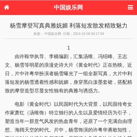
中国娱乐网
首页
新闻
女性
看电影
杨雪摩登写真典雅妩媚 利落短发散发精致魅力
电视剧
演唱会
综艺节目
偶像活动
来源： 中国娱乐网 日期：2014-10-08 09:17:59
热周边
1
由许鞍华执导、李樯编剧，汇集汤唯、冯绍峰、王志
文、杨雪等明星的浪漫史诗大片《黄金时代》正在热映。近
日，片中许粤华扮演者杨雪曝光了一组全新写真，大片中利
落短发的杨雪透着性感和妩媚，身穿黑白泼墨套裙，搭配精
致的摩登造型尽显女性独有的典雅与诱惑力。
电影《黄金时代》以民国时代为大背景，以民国传奇女
作家萧红（汤唯饰）特立独行的人生以及爱情经历为引子，
塑造当年一群意气风发的热血青年，还原了一个充满自由理
想、海阔天空的时代。片中，杨雪饰演的许粤华勇敢知性，