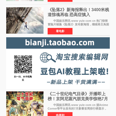
空白与冷漠的表情
《坠落2》新海报释出！3400米栈
道惊魂再临 恐高症慎入
中国娱乐网讯 www yule com cn 热门惊悚
冒险片续集《坠落2》发布新海报，继续将主角困
于绝境高处——这一次，是摇摇欲坠的徒步栈
看电影
道。该片将于今年9月2日北美上映，恐高症患者
请提前做好心理
《二十世纪电气目录》开播即上
榜！京阿尼蒸汽朋克美学惊艳7月
新番季
中国娱乐网讯 www yule com cn 据Anime
Corner等平台发布的7月新番首周排行榜显示，
由京都动画制作的《二十世纪电气目录》在多个
电视剧
榜单中表现亮眼，位列AniLab全球TOP10第十