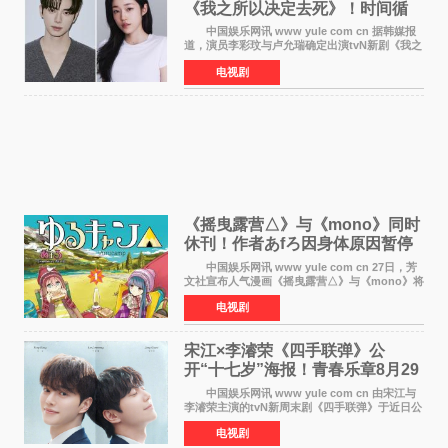
《我之所以决定去死》！时间循
环青春爱情来袭
中国娱乐网讯 www yule com cn 据韩媒报
道，演员李彩玟与卢允瑞确定出演tvN新剧《我之
所以决定去死》，分别担任男女主角。该剧预计
电视剧
将于明年播出，引发观众期待。 本剧改编自
NAVER同名人气
《摇曳露营△》与《mono》同时
休刊！作者あfろ因身体原因暂停
双连载
中国娱乐网讯 www yule com cn 27日，芳
文社宣布人气漫画《摇曳露营△》与《mono》将
暂停连载一段时间，原因是漫画家あfろ身体状况
电视剧
不佳。 编辑部表示：一直承蒙各位对
《mono》的喜爱，
宋江×李濬荣《四手联弹》公
开“十七岁”海报！青春乐章8月29
日奏响
中国娱乐网讯 www yule com cn 由宋江与
李濬荣主演的tvN新周末剧《四手联弹》于近日公
开十七岁版海报，以充满青春气息的画面再度点
电视剧
燃观众期待。 海报中，宋江与李濬荣并肩站