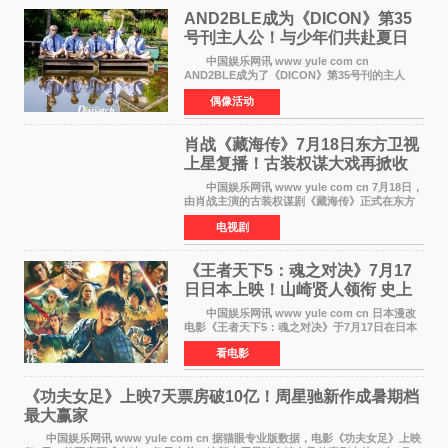
AND2BLE成为《DICON》第35
号刊主人公！与少年们共赴夏日
之约
中国娱乐网讯 www yule com cn
AND2BLE成为了《DICON》第35号刊的主人
公，本期标题为And The Summer。作为出道后
偶像活动
首次担任杂志画报主角的完整体，AND2BLE用清
澈的少年感与全新的夏天相遇了
肖战《藏海传》7月18日东方卫视
上星复播！古装权谋大戏再掀收
视热潮
中国娱乐网讯 www yule com cn 7月18日，
由肖战主演的古装权谋剧《藏海传》正式在东方
卫视上星复播，引发广泛关注。该剧此前已在网
电视剧
络平台播出，凭借精良制作和紧凑剧情收获不俗
口碑，此次上
《王者天下5：魂之对决》7月17
日日本上映！山崎贤人领衔 史上
最大“函谷关防卫战”
中国娱乐网讯 www yule com cn 日本漫改
电影《王者天下5：魂之对决》于7月17日在日本
全国上映。这部由佐藤信介执导、山崎贤人主演
看电影
的历史动作片，改编自原泰久同名人气漫画，继
续讲述信和漂
《功夫女足》上映7天票房破10亿！周星驰新作成暑期档
最大赢家
中国娱乐网讯 www yule com cn 据猫眼专业版数据，电影《功夫女足》上映