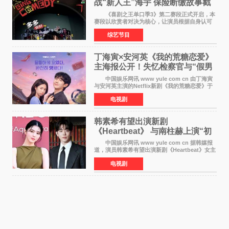
战“新人王”海宇 保险断缴故事戳
中生活痛点
《喜剧之王单口季3》第二赛段正式开启，本
赛段以欣赏者对决为核心，让演员根据自身认可
选择对手，在作品碰撞中完成一次喜剧创作者之
综艺节目
间的交流。这里有实力相当的正面对抗，也有老
朋友、老对手之
丁海寅×安河英《我的荒糖恋爱》
主海报公开！失忆检察官与“假男
友”同居罗曼史来
中国娱乐网讯 www yule com cn 由丁海寅
与安河英主演的Netflix新剧《我的荒糖恋爱》于
近日公开主海报，正式进入开播倒计时。 海
电视剧
报中，两人并肩站在充满怀旧气息的九津麦芽村
街道上，丁
韩素希有望出演新剧
《Heartbeat》 与南柱赫上演“初
恋归来”奇幻罗曼史
中国娱乐网讯 www yule com cn 据韩媒报
道，演员韩素希有望出演新剧《Heartbeat》女主
角，与南柱赫合作，引发高度关注。 韩素希
电视剧
在剧中饰演能够看到过去的女人洪莎朗一角，因
初恋的意外