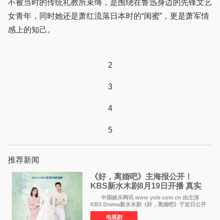
不被当时的传统礼教所束缚，是围绕在鲁迅身边的先锋文艺
女青年，同时她还是萧红流落日本时的“闺蜜”，更是萧军情
感上的知己。
2
3
4
5
推荐新闻
《好，离婚吧》主海报公开！
KBS新水木剧8月19日开播 真实
离婚体验记来袭
中国娱乐网讯 www yule com cn 由主演
KBS Drama新水木剧《好，离婚吧》于近日公开
主海报，正式进入开播倒计时。 海报中，男
电视剧
女主角背对背站立，各自望向不同方向，中央的