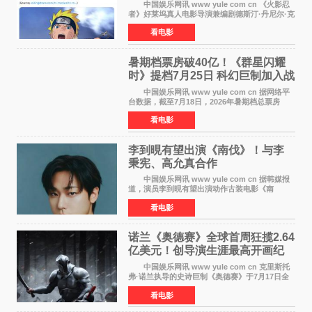
自我觉醒
中国娱乐网讯 www yule com cn 《火影忍
者》好莱坞真人电影导演兼编剧德斯汀·丹尼尔·克
雷顿近日在采访中分享了对主角鸣人成长弧光的
看电影
理解，透露电影将深入探索鸣人作为局外人的情
感历程。
暑期档票房破40亿！《群星闪耀
时》提档7月25日 科幻巨制加入战
局
中国娱乐网讯 www yule com cn 据网络平
台数据，截至7月18日，2026年暑期档总票房
（含预售）已正式突破40亿元大关，年度总票房
看电影
也随之逼近197亿元。超百部中外佳片同台竞技，
点燃了盛夏的电
李到晛有望出演《南伐》！与李
秉宪、高允真合作
中国娱乐网讯 www yule com cn 据韩媒报
道，演员李到晛有望出演动作古装电影《南
伐》，与李秉宪、高允真合作，引发关注。
看电影
该片为动作古装片，讲述朝鲜初期，为了解救被
倭寇绑走的俘虏，9
诺兰《奥德赛》全球首周狂揽2.64
亿美元！创导演生涯最高开画纪
录
中国娱乐网讯 www yule com cn 克里斯托
弗·诺兰执导的史诗巨制《奥德赛》于7月17日全
球上映，首周末票房表现远超预期——北美首周
看电影
三天粗报1 245亿美元（开画3919馆），全球首周
2 641亿美元