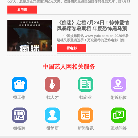
仅7天，总票房正式突破10亿元大关。这部由周星驰自编自导的喜剧大片，自7月11
日公映以来便展现出惊人的市场统治力。
看电影
《痴迷》定档7月24日！惊悚爱情
风暴席卷暑期档 年度恐怖黑马预
定
中国娱乐网讯 www yule com cn 2026年暑
期档又添重磅选手！万众期待的恐怖电影《痴
迷》今日正式官宣定档，将于7月24日登陆内地各
看电影
大院线。这部被业内专家誉为新世代爆款恐怖电
影的作品，将为
中国艺人网相关服务
找工作
找人才
找企业
附近职位
微招聘
微简历
新闻资讯
互动问答