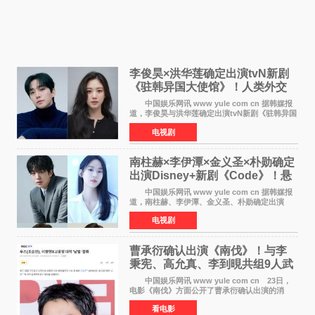
李俊昊×洪华莲确定出演tvN新剧
《驻韩异国大使馆》！人类外交
官与“龙”大使的奇幻
中国娱乐网讯 www yule com cn 据韩媒报
道，李俊昊与洪华莲确定出演tvN新剧《驻韩异国
大使馆》，分别担任男女主角，引发期待。
电视剧
该剧讲述了一位因管理驻韩异国大使馆（负责管
理居住在大韩
南柱赫×李伊潭×金义圣×朴勋确定
出演Disney+新剧《Code》！悬
疑犯罪惊悚明年上线
中国娱乐网讯 www yule com cn 据韩媒报
道，南柱赫、李伊潭、金义圣、朴勋确定出演
Disney+新剧《Code》，该剧预计将于明年播
电视剧
出，引发高度关注。 本剧改编自同名人气台
剧，讲述了一位往来
曹承衍确认出演《南伐》！与李
秉宪、高允真、李到晛共组9人武
士团
中国娱乐网讯 www yule com cn 23日，
电影《南伐》方面公开了曹承衍确认出演的消
息。通过歌手活动展现出独特色彩的曹承衍将在
看电影
片中饰演拥有出色弓箭技术的弓箭手，他将在这