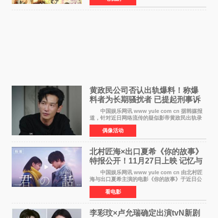
名。该剧改编自结
黄政民公司否认出轨爆料！称爆
料者为长期骚扰者 已提起刑事诉
讼
中国娱乐网讯 www yule com cn 据韩媒报
道，针对近日网络流传的疑似影帝黄政民出轨录
音及短信爆料，黄政民所属经纪公司于今日正式
偶像活动
发表声明，明确否认相关传闻。 公司表示，
爆料者是一名长
北村匠海×出口夏希《你的故事》
特报公开！11月27日上映 记忆与
初恋的奇幻交织
中国娱乐网讯 www yule com cn 由北村匠
海与出口夏希主演的电影《你的故事》于近日公
开特报影像，正式定档11月27日上映。 本片
看电影
改编自三秋缒同名小说，编剧由曾执笔《孤独摇
滚！》的吉田惠
李彩玟×卢允瑞确定出演tvN新剧