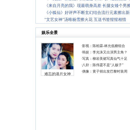
《来自月亮的我》现最萌身高差 长腿女矮个男
《小狐仙》好评声不断玄幻结合流行元素擦出新
“文艺女神”汤唯杨雪擦火花 互送书签惺惺相惜