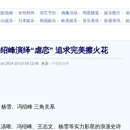
观影指南
-
女性时尚
-
综艺节目
-
偶像活动
-
明星频道
-
娱乐图片
-
游
港台娱乐
-
日本娱乐
-
韩国娱乐
-
欧美娱乐
-
音乐资讯
-
影视资讯
-
娱
绍峰演绎“虐恋” 追求完美擦火花
.cn
2014-10-10 09:12:48 来源：
中国娱乐网
、杨雪、冯绍峰 三角关系
唯、冯绍峰、王志文、杨雪等实力影星的浪漫史诗