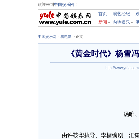
欢迎来到
中国娱乐网
！
首页
-
演艺经纪
-
新闻
-
内地娱乐
-
中国娱乐网
>
看电影
> 正文
《黄金时代》杨雪冯
http://www.yule.com
汤唯
由许鞍华执导、李樯编剧，汇集汤