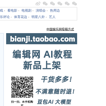
戏
-
看电影
-
电视剧
-
演唱会
-
热周边
乐评论
-
体育花边
-
明星八卦
-
艺人