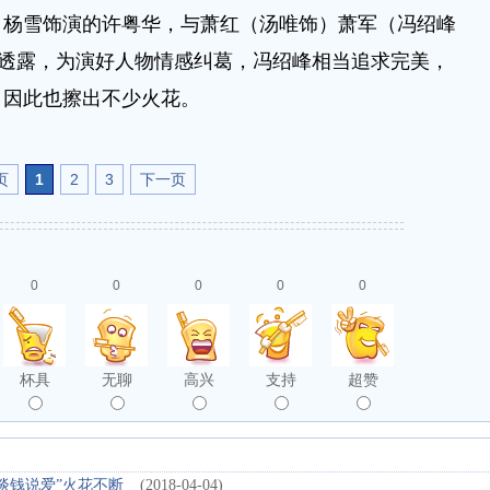
，杨雪饰演的许粤华，与萧红（汤唯饰）萧军（冯绍峰
雪透露，为演好人物情感纠葛，冯绍峰相当追求完美，
，因此也擦出不少火花。
页
1
2
3
下一页
0
0
0
0
0
杯具
无聊
高兴
支持
超赞
谈钱说爱”火花不断
(2018-04-04)