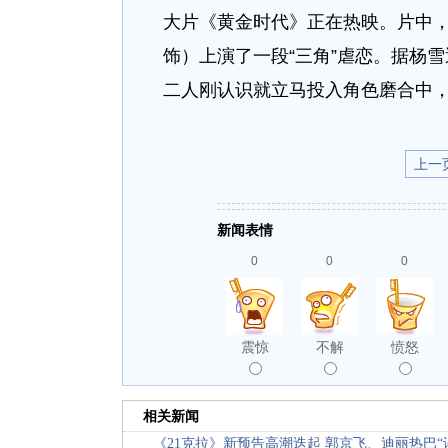
大片《黄金时代》正在热映。片中
饰）上演了一段“三角”虐恋。据杨
二人刚认识就立马投入角色磨合中
上一
新闻表情
0
0
0
震惊
不解
愤怒
相关新闻
《21克拉》新预告高潮迭起 郭京飞、迪丽热巴“