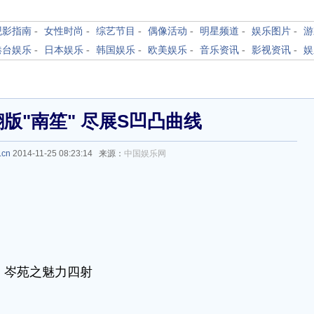
观影指南
-
女性时尚
-
综艺节目
-
偶像活动
-
明星频道
-
娱乐图片
-
游
港台娱乐
-
日本娱乐
-
韩国娱乐
-
欧美娱乐
-
音乐资讯
-
影视资讯
-
娱
版"南笙" 尽展S凹凸曲线
.cn
2014-11-25 08:23:14 来源：
中国娱乐网
岑苑之魅力四射