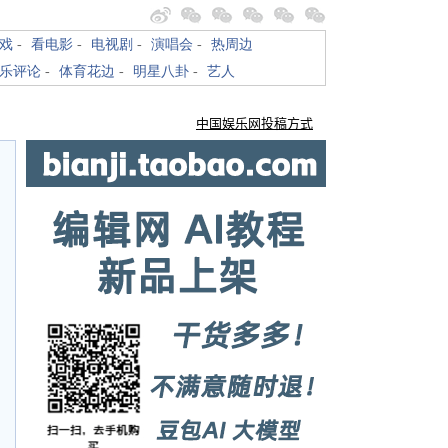
戏
-
看电影
-
电视剧
-
演唱会
-
热周边
乐评论
-
体育花边
-
明星八卦
-
艺人