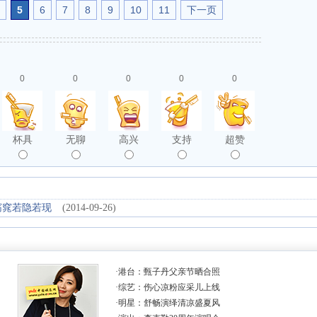
5
6
7
8
9
10
11
下一页
0
0
0
0
0
杯具
无聊
高兴
支持
超赞
窈窕若隐若现
(2014-09-26)