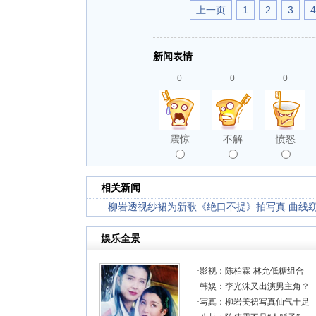
上一页
1
2
3
4
新闻表情
0
0
0
震惊
不解
愤怒
相关新闻
柳岩透视纱裙为新歌《绝口不提》拍写真 曲线