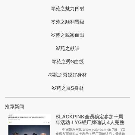
岑苑之魅力四射
岑苑之顺利晋级
岑苑之脱颖而出
岑苑之献唱
岑苑之秀S曲线
岑苑之秀姣好身材
岑苑之展S身材
推荐新闻
BLACKPINK全员确定参加十周
年活动！YG经厂牌确认 4人完整
体合体成行
中国娱乐网讯 www yule com cn 7日，YG
娱乐方面相关人士表示：经厂牌确认后，最终确