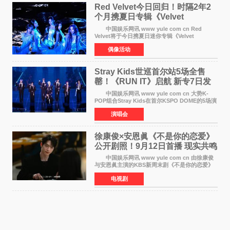
Red Velvet今日回归！时隔2年2
个月携夏日专辑《Velvet
Summer》重启完整体活动
中国娱乐网讯 www yule com cn Red
Velvet将于今日携夏日迷你专辑《Velvet
Summer》时隔2年2个月重启完整体活动。这张
偶像活动
于8月3日发行的专辑，主打柔和成熟氛围的夏日
音乐，收录了成员们想着
Stray Kids世巡首尔站5场全售
罄！《RUN IT》启航 新专7日发
行
中国娱乐网讯 www yule com cn 大势K-
POP组合Stray Kids在首尔KSPO DOME的5场演
唱会全部售罄，为新世界巡演拉开序幕。据所属
演唱会
社JYP娱乐透露，Stray Kids于上月25至26日、
29日及本月1至2日
徐康俊×安恩眞《不是你的恋爱》
公开剧照！9月12日首播 现实共鸣
罗曼史来袭
中国娱乐网讯 www yule com cn 由徐康俊
与安恩眞主演的KBS新周末剧《不是你的恋爱》
于近日公开首波剧照，正式定档9月12日首
电视剧
播。 剧照中，徐康俊与安恩眞并肩而坐，眼
神中流露出复杂而微