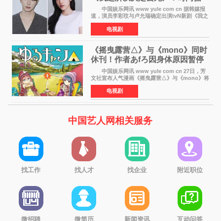
环青春爱情来袭
中国娱乐网讯 www yule com cn 据韩媒报
道，演员李彩玟与卢允瑞确定出演tvN新剧《我之
所以决定去死》，分别担任男女主角。该剧预计
电视剧
将于明年播出，引发观众期待。 本剧改编自
NAVER同名人气
《摇曳露营△》与《mono》同时
休刊！作者あfろ因身体原因暂停
双连载
中国娱乐网讯 www yule com cn 27日，芳
文社宣布人气漫画《摇曳露营△》与《mono》将
暂停连载一段时间，原因是漫画家あfろ身体状况
电视剧
不佳。 编辑部表示：一直承蒙各位对
《mono》的喜爱，
中国艺人网相关服务
找工作
找人才
找企业
附近职位
微招聘
微简历
新闻资讯
互动问答