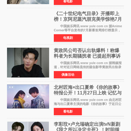
看电影
道。该片将于今年9月2日北美上映，恐高症患者
请提前做好心理
《二十世纪电气目录》开播即上
榜！京阿尼蒸汽朋克美学惊艳7月
新番季
中国娱乐网讯 www yule com cn 据Anime
Corner等平台发布的7月新番首周排行榜显示，
由京都动画制作的《二十世纪电气目录》在多个
电视剧
榜单中表现亮眼，位列AniLab全球TOP10第十
名。该剧改编自结
黄政民公司否认出轨爆料！称爆
料者为长期骚扰者 已提起刑事诉
讼
中国娱乐网讯 www yule com cn 据韩媒报
道，针对近日网络流传的疑似影帝黄政民出轨录
音及短信爆料，黄政民所属经纪公司于今日正式
偶像活动
发表声明，明确否认相关传闻。 公司表示，
爆料者是一名长
北村匠海×出口夏希《你的故事》
特报公开！11月27日上映 记忆与
初恋的奇幻交织
中国娱乐网讯 www yule com cn 由北村匠
海与出口夏希主演的电影《你的故事》于近日公
开特报影像，正式定档11月27日上映。 本片
看电影
改编自三秋缒同名小说，编剧由曾执笔《孤独摇
滚！》的吉田惠
李彩玟×卢允瑞确定出演tvN新剧
《我之所以决定去死》！时间循