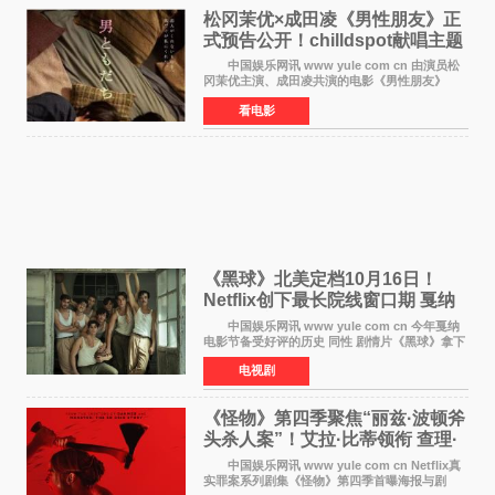
松冈茉优×成田凌《男性朋友》正
式预告公开！chilldspot献唱主题
曲​
中国娱乐网讯 www yule com cn 由演员松
冈茉优主演、成田凌共演的电影《男性朋友》
（三岛有纪子执导，11月6日上映）于8月5日公开
看电影
正式视觉图与正式预告片。同时，三人乐队
chilldspot为该片创
《黑球》北美定档10月16日！
Netflix创下最长院线窗口期 戛纳
最佳导演加持
中国娱乐网讯 www yule com cn 今年戛纳
电影节备受好评的历史 同性 剧情片《黑球》拿下
Netflix美国发行电影的最长院线放映期——该片
电视剧
最新定档今年10月16日美国影院上映（此前定档
11月6日，如
《怪物》第四季聚焦“丽兹·波顿斧
头杀人案”！艾拉·比蒂领衔 查理·
汉纳姆、莎拉·保
中国娱乐网讯 www yule com cn Netflix真
实罪案系列剧集《怪物》第四季首曝海报与剧