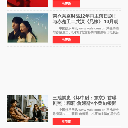
照，聚焦鹅妈妈童谣亦有记载的著名血腥杀人案
电视剧
——丽兹·波顿砍死生父与继母案。 本季由艾
拉·比蒂饰
荣仓奈奈时隔12年再主演日剧！
与赤楚卫二共演《兄妹》 10月朝
日新档开播
中国娱乐网讯 www yule com cn 荣仓奈奈
与赤楚卫二于8月3日官宣将共同主演朝日电视台
日剧《兄妹》（10月开播，每周六晚10点播
电视剧
出）。这也是荣仓奈奈继TBS剧集《为了N》之
后，暌违12年再度担
三池崇史《坏中尉：东京》首曝
剧照！莉莉·詹姆斯×小栗旬领衔
黑色惊悚再升级
中国娱乐网讯 www yule com cn 三池崇史
导演新片——莉莉·詹姆斯、小栗旬主演的黑色惊
悚电影《坏中尉：东京》首曝剧照。继阿贝尔·费
看电影
拉拉&times;哈威·凯特尔的1992年《坏中尉》和
沃纳·赫