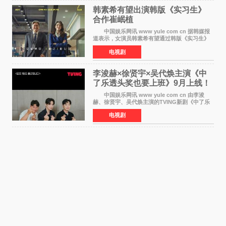
韩素希有望出演韩版《实习生》
合作崔岷植
中国娱乐网讯 www yule com cn 据韩媒报
道表示，女演员韩素希有望通过韩版《实习生》
回归荧幕，合作前辈演员崔岷植。 根据消息
电视剧
表示，演员韩素希目前已经结束了电视剧《Y计
划》的拍摄工
李浚赫×徐贤宇×吴代焕主演《中
了乐透头奖也要上班》9月上线！
TVING先网后台
中国娱乐网讯 www yule com cn 由李浚
赫、徐贤宇、吴代焕主演的TVING新剧《中了乐
透头奖也要上班》定档9月10日播出，随后于9月
电视剧
14日起登陆tvN月火档，实现先网后台双平台播出
模式。 本剧改