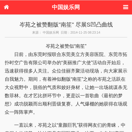
中国娱乐网
首页
新闻
女性
看电影
岑苑之被赞翻版"南笙" 尽展S凹凸曲线
电视剧
演唱会
综艺节目
偶像活动
来源： 中国娱乐网 日期：2014-11-25 08:23:14
热周边
岑苑之被赞似“南笙”
日前，由东莞时报联合东莞美立方美容医院、东莞市拓
扑时空广告有限公司举办的“美丽推广大使”活动自开始后，
迅速获得很多人关注。众位佳丽齐聚活动现场，向大家展示
自我魅力。期间，有着神似翻版“南笙”之称的岑苑之活跃在
大众视野中，脱俗的气质和姣好身材，让她一出场就谋杀无
数菲林。在才艺比拼环节中，更是以一首歌曲《最初的梦
想》成功脱颖而出顺利晋级复赛。人气爆棚的她获得在场观
众一阵阵掌声。
一直以来，岑苑之以“童颜巨乳”获得网友们的青睐，中