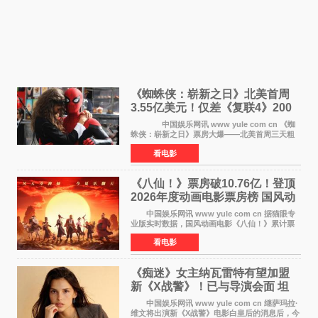
《蜘蛛侠：崭新之日》北美首周
3.55亿美元！仅差《复联4》200
万 影史第二全球开画
中国娱乐网讯 www yule com cn 《蜘
蛛侠：崭新之日》票房大爆——北美首周三天粗
报3 55亿美元，仅比影史最高北美开画《复仇者
看电影
联盟4：终局之战》的3 571亿美元少200万出头，
精报调整后仍
《八仙！》票房破10.76亿！登顶
2026年度动画电影票房榜 国风动
画逆袭暑期档
中国娱乐网讯 www yule com cn 据猫眼专
业版实时数据，国风动画电影《八仙！》累计票
房突破10 76亿元，超过《熊出没·年年有熊》，
看电影
暂列2026年度动画影片票房榜冠军。该片自暑期
档登陆院线以
《痴迷》女主纳瓦雷特有望加盟
新《X战警》！已与导演会面 坦
言“魔形女一直很酷”
中国娱乐网讯 www yule com cn 继萨玛拉·
维文将出演新《X战警》电影白皇后的消息后，今