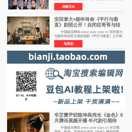
定4名成员均将出席。YG方面最终确认了智秀、
偶像活动
JENNIE、ROS&Eacute;、LISA四位
BLACKPINK成员全员出席，使组
安田章大×能年玲奈《平行与垂
直》剧照公开！自闭症哥哥与结
婚前夕妹妹直面未来
中国娱乐网讯 www yule com cn 安田章大
与能年玲奈双主演的电影《平行与垂直》公开剧
照，该片将于8月28日上映。 本片围绕患有自
电视剧
闭症谱系障碍的哥哥大贵（安田章大 饰）与即将
结婚的妹妹
辛芷蕾尹昉陈坤高伟光《金色》8
月腾讯视频开播 年代剧引期待
中国娱乐网讯 www yule com cn 辛芷蕾、
尹昉、陈坤、高伟光主演的《金色》播前招商，