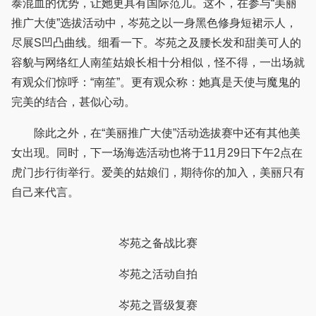
泰混血的优势，让她更具有国际范儿。这不，在参与“美丽
推广大使”选拔活动中，岑苑之以一身黑色修身短裙示人，
尽展S凹凸曲线。细看一下。岑苑之及腰长发和甜美可人的
容貌与网络红人南笙姑娘长相十分相似，怪不得，一出场就
有观众们惊呼：“南笙”。更有观众称：她真是天使与魔鬼的
完美的结合，甚似心动。
除此之外，在“美丽推广大使”活动选拔赛中还有其他美
女出现。同时，下一场海选活动也将于11月29日下午2点在
虎门步行街举行。爱美的姑娘们，期待你的加入，美丽只有
自己来代言。
岑苑之备战比赛
岑苑之活动自拍
岑苑之晋级复赛