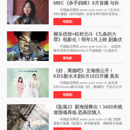
MBC《杀手妈咪》8月首播 与朴
恩斌展开收视对决
中国娱乐网讯 www yule com cn 7月30日，
MBC新剧《杀手妈咪》在首尔举行制作发表会，
主演孔晓振、郑准元、李相二、无真星、崔宇
电视剧
成、李银泉等人一同出席，为新剧宣传造势。这
是孔晓振继《毛骨
柳乐优弥×松村北斗《九条的大
罪》电影化！明年1月上映 剧集伏
笔将全面揭晓
中国娱乐网讯 www yule com cn 由演员
柳乐优弥主演的Netflix人气连续剧《九条的大
罪》正式宣布改编为电影，将于明年1月8日全国
看电影
上映。柳乐优弥与SixTONES松村北斗再度联
手，为观众带来这部
《好，离婚吧》主海报公开！
KBS新水木剧8月19日开播 真实
离婚体验记来袭
中国娱乐网讯 www yule com cn 由主演
KBS Drama新水木剧《好，离婚吧》于近日公开
主海报，正式进入开播倒计时。 海报中，男
电视剧
女主角背对背站立，各自望向不同方向，中央的
空白与冷漠的表情
《坠落2》新海报释出！3400米栈
道惊魂再临 恐高症慎入
中国娱乐网讯 www yule com cn 热门惊悚
冒险片续集《坠落2》发布新海报，继续将主角困
于绝境高处——这一次，是摇摇欲坠的徒步栈