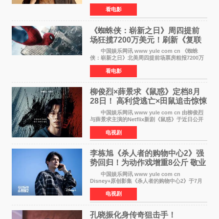
年暑期档大热恐怖片《痴迷》女主角印达·纳瓦雷
看电影
特也有望加盟这部备受瞩目的漫威新作——目前
还处于有
《蜘蛛侠：崭新之日》周四提前
场狂揽7200万美元！刷新《复联
4》保持影史纪录
中国娱乐网讯 www yule com cn 《蜘蛛
侠：崭新之日》北美周四提前场票房粗报7200万
美元，创下影史单片北美提前场票房新纪录——
看电影
此前该纪录由《复仇者联盟4：终局之战》的6000
万美元保持，本
柳俊烈×薛景求《鼠惑》定档8月
28日！ 高利贷逃亡×田鼠追击惊悚
来袭
中国娱乐网讯 www yule com cn 由柳俊烈
与薛景求主演的Netflix新剧《鼠惑》于近日公开
主海报，正式定档8月28日上线。 海报中，柳
电视剧
俊烈与薛景求背对背站立，各自朝向相反方向，
幽暗的色调与
李栋旭《杀人者的购物中心2》强
势回归！为动作戏增重8公斤 敬业
获赞
中国娱乐网讯 www yule com cn
Disney+原创影集《杀人者的购物中心2》于7月
22日正式上线，由男神李栋旭主演的郑进湾以2 0
电视剧
完全体强势回归。该剧第一季曾被《纽约时报》
评选为全球最佳影集之一
孔晓振化身传奇狙击手！