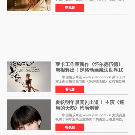
预计8月腾讯视频开播。这部年代剧汇集了众多实
电视剧
力派演员，阵容强大，引发了观众的广泛关
注。 《金色》
莱卡工作室新作《怀尔德伍德》
海报释出！定格动画魔法世界10
月开启
中国娱乐网讯 www yule com cn 莱卡工作
室全新定格动画电影《怀尔德伍德》发布首款海
报，女孩为找回弟弟走入黑暗、宏大的林中魔法
看电影
世界，一场关于勇气与亲情的奇幻冒险即将展
开。 本片由特
夏帆明年晨间剧出道！ 主演《巡
游的天鹅》饰演刑警
中国娱乐网讯 www yule com cn 女演员夏
帆将于明年迎来出道25周年的首次出演晨间剧。
NHK于8月4日宣布她将出演明年（2027年度）上
电视剧
半期的晨间剧《巡游的天鹅》，饰演与女主角森
田望智饰演的生