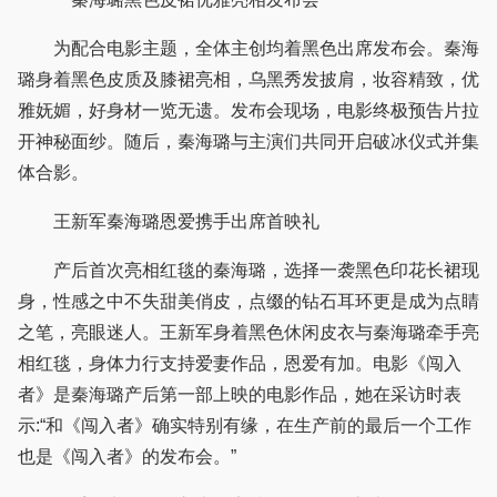
为配合电影主题，全体主创均着黑色出席发布会。秦海
璐身着黑色皮质及膝裙亮相，乌黑秀发披肩，妆容精致，优
雅妩媚，好身材一览无遗。发布会现场，电影终极预告片拉
开神秘面纱。随后，秦海璐与主演们共同开启破冰仪式并集
体合影。
王新军秦海璐恩爱携手出席首映礼
产后首次亮相红毯的秦海璐，选择一袭黑色印花长裙现
身，性感之中不失甜美俏皮，点缀的钻石耳环更是成为点睛
之笔，亮眼迷人。王新军身着黑色休闲皮衣与秦海璐牵手亮
相红毯，身体力行支持爱妻作品，恩爱有加。电影《闯入
者》是秦海璐产后第一部上映的电影作品，她在采访时表
示:“和《闯入者》确实特别有缘，在生产前的最后一个工作
也是《闯入者》的发布会。”