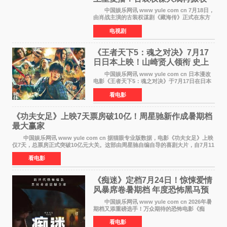
视热潮
中国娱乐网讯 www yule com cn 7月18日，
由肖战主演的古装权谋剧《藏海传》正式在东方
卫视上星复播，引发广泛关注。该剧此前已在网
电视剧
络平台播出，凭借精良制作和紧凑剧情收获不俗
口碑，此次上
《王者天下5：魂之对决》7月17
日日本上映！山崎贤人领衔 史上
最大“函谷关防卫战”
中国娱乐网讯 www yule com cn 日本漫改
电影《王者天下5：魂之对决》于7月17日在日本
全国上映。这部由佐藤信介执导、山崎贤人主演
看电影
的历史动作片，改编自原泰久同名人气漫画，继
续讲述信和漂
《功夫女足》上映7天票房破10亿！周星驰新作成暑期档
最大赢家
中国娱乐网讯 www yule com cn 据猫眼专业版数据，电影《功夫女足》上映
仅7天，总票房正式突破10亿元大关。这部由周星驰自编自导的喜剧大片，自7月11
日公映以来便展现出惊人的市场统治力。
看电影
《痴迷》定档7月24日！惊悚爱情
风暴席卷暑期档 年度恐怖黑马预
定
中国娱乐网讯 www yule com cn 2026年暑
期档又添重磅选手！万众期待的恐怖电影《痴
迷》今日正式官宣定档，将于7月24日登陆内地各
看电影
大院线。这部被业内专家誉为新世代爆款恐怖电