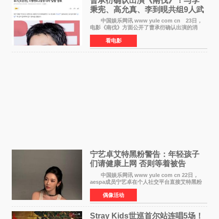
曹承衍确认出演《南伐》！与李
秉宪、高允真、李到晛共组9人武
士团
中国娱乐网讯 www yule com cn 23日，
电影《南伐》方面公开了曹承衍确认出演的消
息。通过歌手活动展现出独特色彩的曹承衍将在
看电影
片中饰演拥有出色弓箭技术的弓箭手，他将在这
一历史动作大片中展
宁艺卓艾特黑粉警告：年轻孩子
们​请健康上网 否则等着被告
中国娱乐网讯 www yule com cn 22日，
aespa成员宁艺卓在个人社交平台直接艾特黑粉
账号，正面喊话回应长期以来的恶意攻击，引发
偶像活动
广泛关注。 宁艺卓在文中表示，自己早已注
意到部分网友持续
Stray Kids世巡首尔站连唱5场！