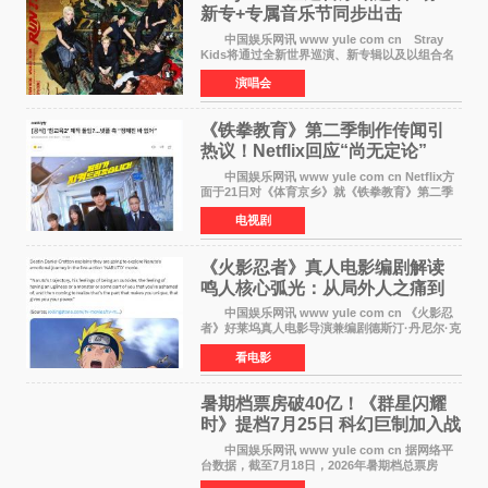
新专+专属音乐节同步出击
中国娱乐网讯 www yule com cn Stray
Kids将通过全新世界巡演、新专辑以及以组合名
义打造的专属音乐节等一系列全球活动，开启事
演唱会
业发展的全新篇章。 Stray Kids将于7月25日
至26日、29日
《铁拳教育》第二季制作传闻引
热议！Netflix回应“尚无定论”
中国娱乐网讯 www yule com cn Netflix方
面于21日对《体育京乡》就《铁拳教育》第二季
制作传闻划清界限，表示尚无定论。然而，业界
电视剧
却有传闻称已就《铁拳教育》第二季的制作展开
了讨论——《
《火影忍者》真人电影编剧解读
鸣人核心弧光：从局外人之痛到
自我觉醒
中国娱乐网讯 www yule com cn 《火影忍
者》好莱坞真人电影导演兼编剧德斯汀·丹尼尔·克
雷顿近日在采访中分享了对主角鸣人成长弧光的
看电影
理解，透露电影将深入探索鸣人作为局外人的情
感历程。
暑期档票房破40亿！《群星闪耀
时》提档7月25日 科幻巨制加入战
局
中国娱乐网讯 www yule com cn 据网络平
台数据，截至7月18日，2026年暑期档总票房
（含预售）已正式突破40亿元大关，年度总票房