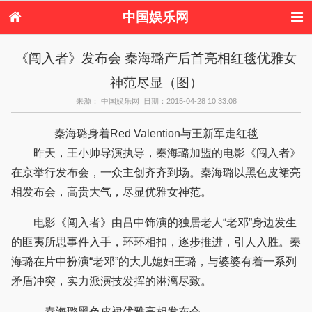
中国娱乐网
首页
新闻
女性
看电影
《闯入者》发布会 秦海璐产后首亮相红毯优雅女
电视剧
演唱会
综艺节目
偶像活动
神范尽显（图）
热周边
来源： 中国娱乐网 日期：2015-04-28 10:33:08
秦海璐身着Red Valention与王新军走红毯
昨天，王小帅导演执导，秦海璐加盟的电影《闯入者》
在京举行发布会，一众主创齐齐到场。秦海璐以黑色皮裙亮
相发布会，高贵大气，尽显优雅女神范。
电影《闯入者》由吕中饰演的独居老人“老邓”身边发生
的匪夷所思事件入手，环环相扣，逐步推进，引人入胜。秦
海璐在片中扮演“老邓”的大儿媳妇王璐，与婆婆有着一系列
矛盾冲突，实力派演技发挥的淋漓尽致。
秦海璐黑色皮裙优雅亮相发布会