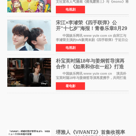
文社宣布人气漫画《摇曳露营△》与《mono》将
暂停连载一段时间，原因是漫画家あfろ身体状况
电视剧
不佳。 编辑部表示：一直承蒙各位对
《mono》的喜爱，
宋江×李濬荣《四手联弹》公
开“十七岁”海报！青春乐章8月29
日奏响
中国娱乐网讯 www yule com cn 由宋江与
李濬荣主演的tvN新周末剧《四手联弹》于近日公
开十七岁版海报，以充满青春气息的画面再度点
电视剧
燃观众期待。 海报中，宋江与李濬荣并肩站
在音乐教室的
朴宝英时隔18年与姜炯哲导演再
合作！《如果和你在一起》打造
奇幻浪漫喜剧
中国娱乐网讯 www yule com cn 演员朴
宝英时隔18年与姜炯哲导演再度携手，共同打造
备受期待的浪漫喜剧新作《如果和你在一起》
看电影
（暂定名）。据OSEN报道，朴宝英将出演该片
女主角，自2008年《
堺雅人《VIVANT2》首集收视率