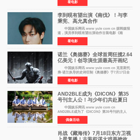
看电影
也随之逼近197亿元。超百部中外佳片同台竞技，
点燃了盛夏的电
李到晛有望出演《南伐》！与李
秉宪、高允真合作
中国娱乐网讯 www yule com cn 据韩媒报
道，演员李到晛有望出演动作古装电影《南
伐》，与李秉宪、高允真合作，引发关注。
看电影
该片为动作古装片，讲述朝鲜初期，为了解救被
倭寇绑走的俘虏，9
诺兰《奥德赛》全球首周狂揽2.64
亿美元！创导演生涯最高开画纪
录
中国娱乐网讯 www yule com cn 克里斯托
弗·诺兰执导的史诗巨制《奥德赛》于7月17日全
球上映，首周末票房表现远超预期——北美首周
看电影
三天粗报1 245亿美元（开画3919馆），全球首周
2 641亿美元
AND2BLE成为《DICON》第35
号刊主人公！与少年们共赴夏日
之约
中国娱乐网讯 www yule com cn
AND2BLE成为了《DICON》第35号刊的主人
公，本期标题为And The Summer。作为出道后
偶像活动
首次担任杂志画报主角的完整体，AND2BLE用清
澈的少年感与全新的夏天相遇了
肖战《藏海传》7月18日东方卫视
上星复播！古装权谋大戏再掀收