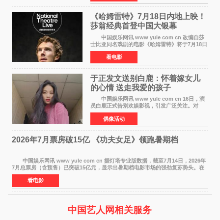
影的作品，将为
《哈姆雷特》7月18日内地上映！
莎翁经典首登中国大银幕
中国娱乐网讯 www yule com cn 改编自莎
士比亚同名戏剧的电影《哈姆雷特》将于7月18日
在中国内地上映。这部跨越四百年的文学经典被
看电影
搬上大银幕，为观众带来一场视觉与听觉的双重
盛宴。 《
于正发文送别白鹿：怀着嫁女儿
的心情 送走我爱的孩子
中国娱乐网讯 www yule com cn 16日，演
员白鹿正式告别欢娱影视，引发广泛关注。对
此，欢娱影视创始人于正在社交平台发文回应，
偶像活动
字里行间流露不舍与祝福。 于正透露，以前
每次有演员到期不
2026年7月票房破15亿 《功夫女足》领跑暑期档
中国娱乐网讯 www yule com cn 据灯塔专业版数据，截至7月14日，2026年
7月总票房（含预售）已突破15亿元，显示出暑期档电影市场的强劲复苏势头。在
众多上映影片中，《功夫女足》《小黄人与大
看电影
中国艺人网相关服务