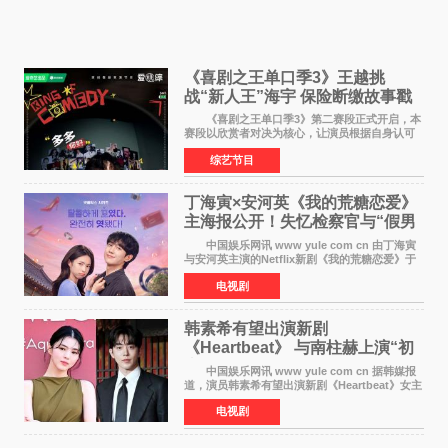
《喜剧之王单口季3》王越挑
战“新人王”海宇 保险断缴故事戳
中生活痛点
《喜剧之王单口季3》第二赛段正式开启，本
赛段以欣赏者对决为核心，让演员根据自身认可
选择对手，在作品碰撞中完成一次喜剧创作者之
综艺节目
间的交流。这里有实力相当的正面对抗，也有老
朋友、老对手之
丁海寅×安河英《我的荒糖恋爱》
主海报公开！失忆检察官与“假男
友”同居罗曼史来
中国娱乐网讯 www yule com cn 由丁海寅
与安河英主演的Netflix新剧《我的荒糖恋爱》于
近日公开主海报，正式进入开播倒计时。 海
电视剧
报中，两人并肩站在充满怀旧气息的九津麦芽村
街道上，丁
韩素希有望出演新剧
《Heartbeat》 与南柱赫上演“初
恋归来”奇幻罗曼史
中国娱乐网讯 www yule com cn 据韩媒报
道，演员韩素希有望出演新剧《Heartbeat》女主
角，与南柱赫合作，引发高度关注。 韩素希
电视剧
在剧中饰演能够看到过去的女人洪莎朗一角，因
初恋的意外