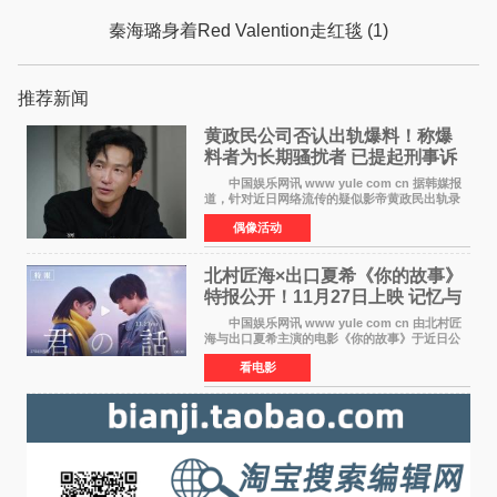
秦海璐身着Red Valention走红毯 (1)
推荐新闻
黄政民公司否认出轨爆料！称爆
料者为长期骚扰者 已提起刑事诉
讼
中国娱乐网讯 www yule com cn 据韩媒报
道，针对近日网络流传的疑似影帝黄政民出轨录
音及短信爆料，黄政民所属经纪公司于今日正式
偶像活动
发表声明，明确否认相关传闻。 公司表示，
爆料者是一名长
北村匠海×出口夏希《你的故事》
特报公开！11月27日上映 记忆与
初恋的奇幻交织
中国娱乐网讯 www yule com cn 由北村匠
海与出口夏希主演的电影《你的故事》于近日公
开特报影像，正式定档11月27日上映。 本片
看电影
改编自三秋缒同名小说，编剧由曾执笔《孤独摇
滚！》的吉田惠