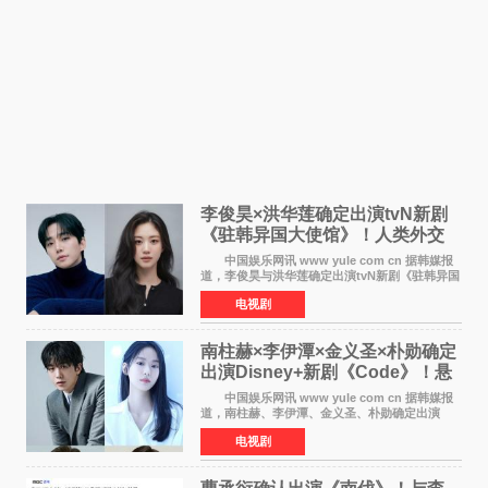
李俊昊×洪华莲确定出演tvN新剧
《驻韩异国大使馆》！人类外交
官与“龙”大使的奇幻
中国娱乐网讯 www yule com cn 据韩媒报
道，李俊昊与洪华莲确定出演tvN新剧《驻韩异国
大使馆》，分别担任男女主角，引发期待。
电视剧
该剧讲述了一位因管理驻韩异国大使馆（负责管
理居住在大韩
南柱赫×李伊潭×金义圣×朴勋确定
出演Disney+新剧《Code》！悬
疑犯罪惊悚明年上线
中国娱乐网讯 www yule com cn 据韩媒报
道，南柱赫、李伊潭、金义圣、朴勋确定出演
Disney+新剧《Code》，该剧预计将于明年播
电视剧
出，引发高度关注。 本剧改编自同名人气台
剧，讲述了一位往来