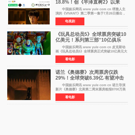
18.8%！创《半泽直树2》以来
TBS周日剧场最高开局
中国娱乐网讯 www yule com cn 堺雅人主
演的《VIVANT》第二季第一集于7月26日播出，
首集收视率高达18 8%，成为自2020年《半泽直
电视剧
树2》首集22%以来，TBS周日剧场最高开播收视
纪录。 考虑到
《玩具总动员5》全球票房突破10
亿美元！系列第三部“10亿俱乐
部”达成
中国娱乐网讯 www yule com cn 皮克斯动
画《玩具总动员5》全球票房正式突破10亿美元大
关。截至上周末，该片全球累计票房已达10 22亿
看电影
美元，其中北美市场贡献4 48亿美元，中国内地
票房达2 82
诺兰《奥德赛》次周票房仅跌
29%！全球突破6.39亿 有望冲击
13亿成诺兰最卖座电影
中国娱乐网讯 www yule com cn 诺兰导演
新片《奥德赛》北美第二周末票房粗报8700万美
元（周五至周日：2600万&rarr;3460万
看电影
&rarr;2640万），较首周1 24亿美元仅下跌29
6%，走势极为强劲，远超