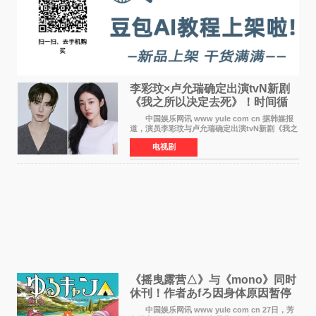
李彩玟×卢允瑞确定出演tvN新剧
《我之所以决定去死》！时间循
环青春爱情来袭
中国娱乐网讯 www yule com cn 据韩媒报
道，演员李彩玟与卢允瑞确定出演tvN新剧《我之
所以决定去死》，分别担任男女主角。该剧预计
电视剧
将于明年播出，引发观众期待。 本剧改编自
NAVER同名人气
《摇曳露营△》与《mono》同时
休刊！作者あfろ因身体原因暂停
双连载
中国娱乐网讯 www yule com cn 27日，芳