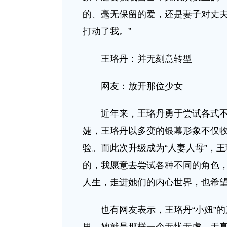
的、毫无保留的爱，还是妻子对丈
打动了我。”
王珞丹：并无刻意转型
网友：放开那位少女
近年来，王珞丹勇于尝试各式不同
婕，王珞丹以多变的银幕形象不仅
验。而此次升级成为“人妻人母”，
的，我愿意去尝试各种不同的角色
人生，走进她们的内心世界，也希望
也有网友表示，王珞丹“小妞”的