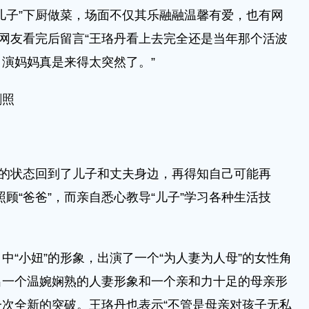
儿子”下厨做菜，场面不仅其乐融融温馨有爱，也有网
有网友看完后留言“王珞丹看上去完全还是当年那个活波
演妈妈真是来得太突然了。”
剧照
的状态回到了儿子和丈夫身边，再得知自己可能再
照顾“爸爸”，而亲自悉心教导“儿子”学习各种生活技
小妞”的形象，出演了一个“为人妻为人母”的女性角
出一个温婉娴熟的人妻形象和一个亲和力十足的母亲形
次全新的突破。王珞丹也表示“不管是母亲对孩子无私