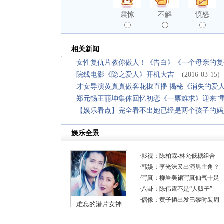
震惊
不解
愤怒
相关新闻
女性复仇片教你做人！《告白》《一个母亲的复
院线电影《隐之爱人》开机大吉
(2016-03-15)
才女导演黄真真做客花椒直播 揭秘《消失的爱
郑元畅王丽坤集体回忆初恋《一票难求》迎来“重
【娱乐看点】完全看不出她已经是两个孩子的妈