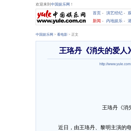
欢迎来到
中国娱乐网
！
首页
-
演艺经纪
-
新闻
-
内地娱乐
-
中国娱乐网
>
看电影
> 正文
王珞丹《消失的爱人
http://www.yule.com
王珞丹《消
近日，由王珞丹、黎明主演的电影